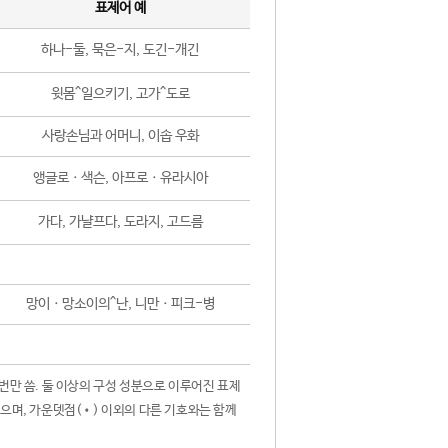
표제어 예
하나-둘, 묵은-지, 도긴-개긴
윗몸^일으키기, 고가^도로
사랑손님과 어머니, 이솝 우화
앵글로ㆍ색슨, 아프로ㆍ유라시아
가다, 가냘프다, 도라지, 고드름
망이ㆍ망소이의^난, 니만ㆍ피크-병
 번만 씀. 둘 이상의 구성 성분으로 이루어진 표제
않으며, 가운뎃점(•) 이외의 다른 기호와는 함께