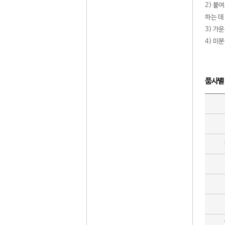
2) 붙
하는 데
3) 가
4) 미
품사별