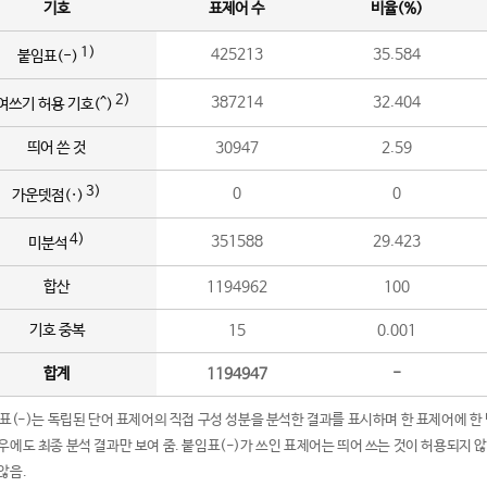
기호
표제어 수
비율(%)
1)
425213
35.584
붙임표(-)
2)
387214
32.404
여쓰기 허용 기호(^)
띄어 쓴 것
30947
2.59
3)
0
0
가운뎃점(·)
4)
351588
29.423
미분석
합산
1194962
100
기호 중복
15
0.001
합계
1194947
-
임표(-)는 독립된 단어 표제어의 직접 구성 성분을 분석한 결과를 표시하며 한 표제어에 한
우에도 최종 분석 결과만 보여 줌. 붙임표(-)가 쓰인 표제어는 띄어 쓰는 것이 허용되지 
않음.