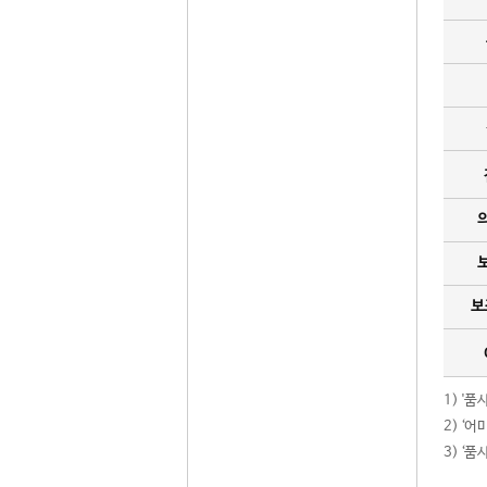
보
1) '
2) ‘
3) ‘