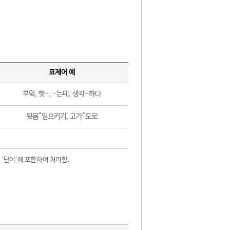
표제어 예
부엌, 햇-, -는데, 생각-하다
윗몸^일으키기, 고가^도로
 ‘단어’에 포함하여 처리함.