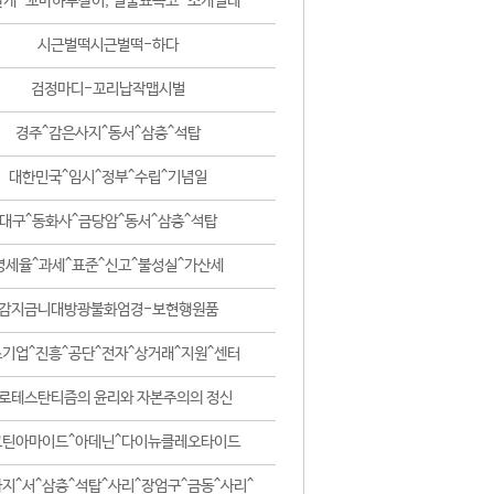
날개-꼬마하루살이, 털줄뾰족코-조개벌레
시근벌떡시근벌떡-하다
검정마디-꼬리납작맵시벌
경주^감은사지^동서^삼층^석탑
대한민국^임시^정부^수립^기념일
대구^동화사^금당암^동서^삼층^석탑
영세율^과세^표준^신고^불성실^가산세
감지금니대방광불화엄경-보현행원품
기업^진흥^공단^전자^상거래^지원^센터
로테스탄티즘의 윤리와 자본주의의 정신
코틴아마이드^아데닌^다이뉴클레오타이드
지^서^삼층^석탑^사리^장엄구^금동^사리^