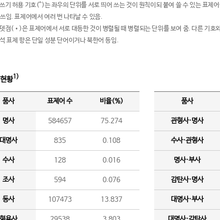
여쓰기 허용 기호(^)는 좌우의 단위를 서로 띄어 쓰는 것이 원칙이되 붙여 쓸 수 있는 표
 쓰임. 표제어에서 여러 번 나타날 수 있음.
운뎃점(•)은 표제어에서 서로 대등한 것이 병렬될 때 병렬되는 단위를 보여 줌. 다른 기호와
분석 표제 항은 단일 성분 단어이거나 북한어 등임.
1)
 현황
품사
표제어 수
비율(%)
품사
명사
584657
75.274
관형사·명사
대명사
835
0.108
수사·관형사
수사
128
0.016
명사·부사
조사
594
0.076
감탄사·명사
동사
107473
13.837
대명사·부사
형용사
29538
3.803
대명사·감탄사