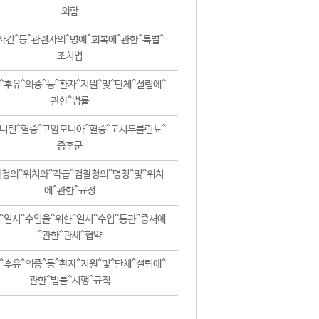
외함
사건^등^관련자의^명예^회복에^관한^특별^
조치법
^후유^의증^등^환자^지원^및^단체^설립에^
관한^법률
니틴^혈증^고암모니아^혈증^고시투룰린뇨^
증후군
청의^위치와^각급^검찰청의^명칭^및^위치
에^관한^규정
^일시^수입을^위한^일시^수입^통관^증서에
^관한^관세^협약
^후유^의증^등^환자^지원^및^단체^설립에^
관한^법률^시행^규칙