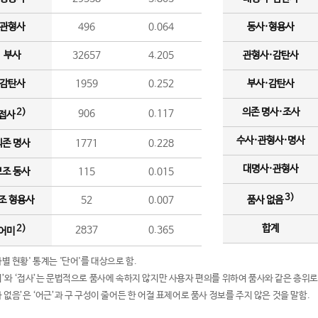
관형사
496
0.064
동사·형용사
부사
32657
4.205
관형사·감탄사
감탄사
1959
0.252
부사·감탄사
의존 명사·조사
2)
906
0.117
접사
수사·관형사·명사
의존 명사
1771
0.228
대명사·관형사
보조 동사
115
0.015
3)
조 형용사
52
0.007
품사 없음
합계
2)
2837
0.365
어미
품사별 현황' 통계는 '단어'를 대상으로 함.
어미’와 ‘접사’는 문법적으로 품사에 속하지 않지만 사용자 편의를 위하여 품사와 같은 층위로
품사 없음’은 ‘어근’과 구 구성이 줄어든 한 어절 표제어로 품사 정보를 주지 않은 것을 말함.