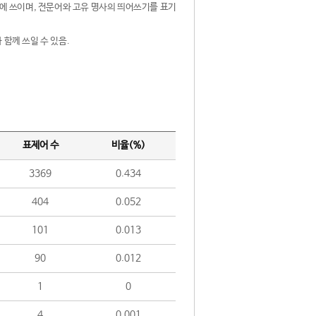
제어에 쓰이며, 전문어와 고유 명사의 띄어쓰기를 표기
 함께 쓰일 수 있음.
표제어 수
비율(%)
3369
0.434
404
0.052
101
0.013
90
0.012
1
0
4
0.001