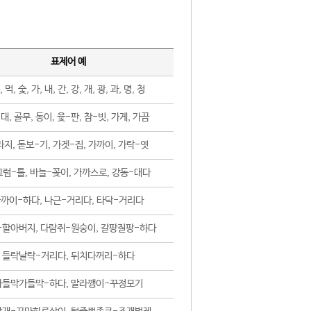
표제어 예
, 먹, 숯, 가, 내, 간, 강, 개, 광, 과, 명, 청
대, 골무, 동이, 윷-판, 참-빗, 가게, 가끔
지, 돋보-기, 가겟-집, 가까이, 가락-엿
럼-틀, 바늘-꽂이, 가까스로, 강동-대다
까이-하다, 나근-거리다, 타닥-거리다
-할아버지, 다람쥐-원숭이, 갈팡질팡-하다
들락날락-거리다, 뒤치다꺼리-하다
가들막가들막-하다, 말라깽이-꾸정모기