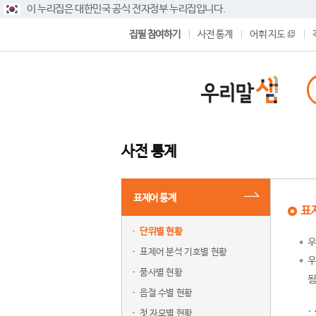
이 누리집은 대한민국 공식 전자정부 누리집입니다.
집필 참여하기
사전 통계
어휘 지도
사전 통계
표제어 통계
표
단위별 현황
우
표제어 분석 기호별 현황
우
품사별 현황
됨
음절 수별 현황
첫 자모별 현황