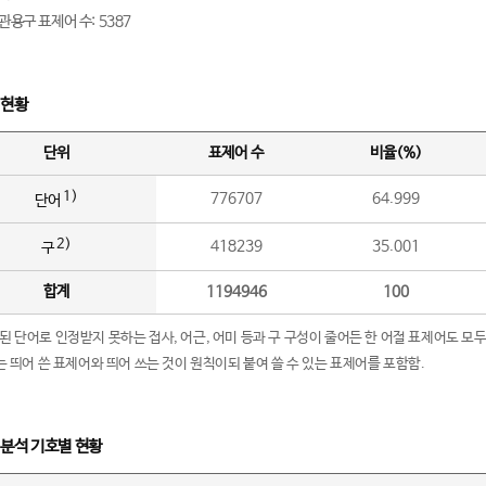
관용구 표제어 수: 5387
 현황
단위
표제어 수
비율(%)
1)
776707
64.999
단어
2)
418239
35.001
구
합계
1194946
100
립된 단어로 인정받지 못하는 접사, 어근, 어미 등과 구 구성이 줄어든 한 어절 표제어도 모두
구’는 띄어 쓴 표제어와 띄어 쓰는 것이 원칙이되 붙여 쓸 수 있는 표제어를 포함함.
 분석 기호별 현황