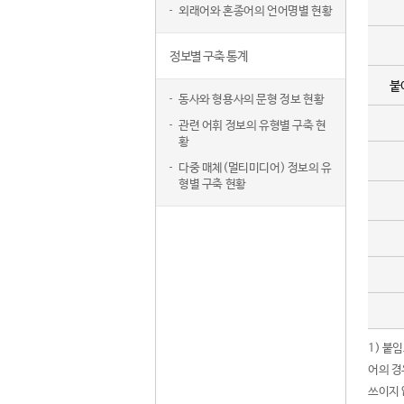
외래어와 혼종어의 언어명별 현황
정보별 구축 통계
붙
동사와 형용사의 문형 정보 현황
관련 어휘 정보의 유형별 구축 현
황
다중 매체(멀티미디어) 정보의 유
형별 구축 현황
1) 붙
어의 경
쓰이지 