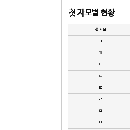
첫 자모별 현황
첫 자모
ㄱ
ㄲ
ㄴ
ㄷ
ㄸ
ㄹ
ㅁ
ㅂ