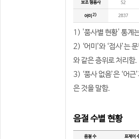
보조 형용사
52
2)
2837
어미
1) '품사별 현황' 통계
2) ‘어미’와 ‘접사’
와 같은 층위로 처리함.
3) ‘품사 없음’은 ‘어
은 것을 말함.
음절 수별 현황
음절 수
표제어 