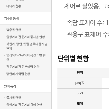
제어로 실었음. 그
다의어 현황
범주별 통계
속담 표제어 수: 1
범주별 현황
관용구 표제어 수:
일상어와 전문어의 품사별 현황
북한어, 방언, 옛말 범주의 품사별
현황
일상어와 전문어의 음절 수별 현
단위별 현황
황
전문어의 전문 분야별 현황
단위
방언의 지역별 현황
1)
단어
원어 통계
2)
구
품사별 현황
합계
일상어와 전문어의 원어 현황