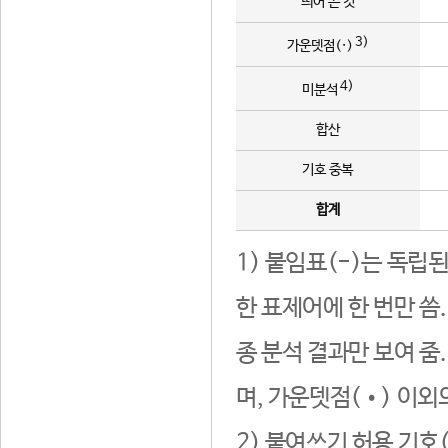
띄어 쓴 것
3)
가운뎃점(·)
4)
미분석
합산
기호 중복
합계
1) 붙임표(-)는 독립
한 표제어에 한 번만 씀
종 분석 결과만 보여 줌
며, 가운뎃점(•) 이외
2) 붙여쓰기 허용 기호