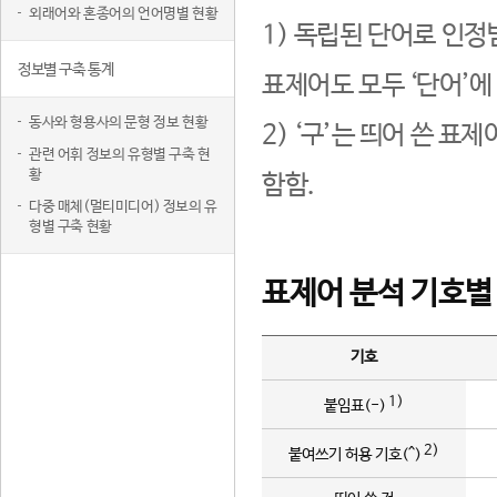
외래어와 혼종어의 언어명별 현황
1) 독립된 단어로 인정
정보별 구축 통계
표제어도 모두 ‘단어’에
동사와 형용사의 문형 정보 현황
2) ‘구’는 띄어 쓴 표
관련 어휘 정보의 유형별 구축 현
황
함함.
다중 매체(멀티미디어) 정보의 유
형별 구축 현황
표제어 분석 기호별
기호
1)
붙임표(-)
2)
붙여쓰기 허용 기호(^)