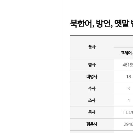
북한어, 방언, 옛말
품사
표제어
명사
4815
대명사
18
수사
3
조사
4
동사
1137
형용사
294