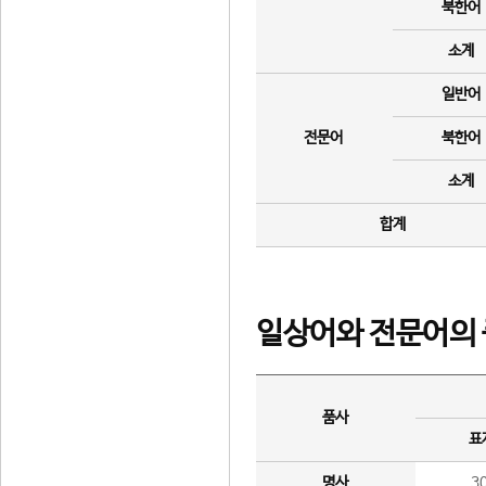
북한어
소계
일반어
전문어
북한어
소계
합계
일상어와 전문어의 
품사
표
명사
3