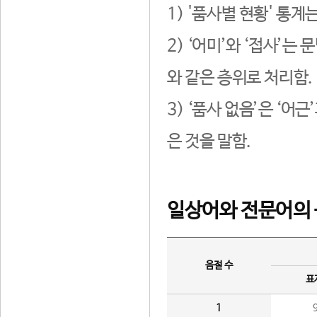
1) '품사별 현황' 통계
2) ‘어미’와 ‘접사’
와 같은 층위로 처리함.
3) ‘품사 없음’은 ‘어
은 것을 말함.
일상어와 전문어의 
음절 수
표
1