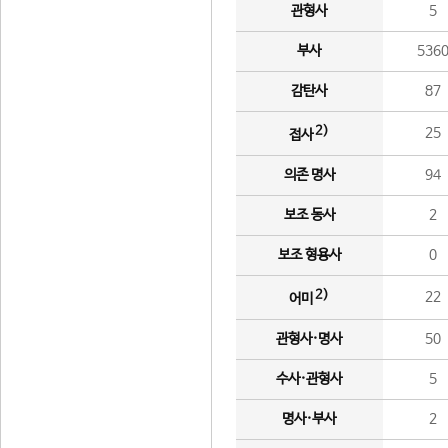
관형사
5
부사
536
감탄사
87
2)
25
접사
의존 명사
94
보조 동사
2
보조 형용사
0
2)
22
어미
관형사·명사
50
수사·관형사
5
명사·부사
2