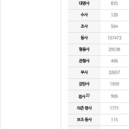
대명사
835
수사
128
조사
594
동사
107473
형용사
29538
관형사
496
부사
32657
감탄사
1959
2)
906
접사
의존 명사
1771
보조 동사
115