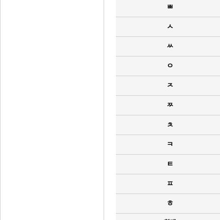
ㅃ
ㅅ
ㅆ
ㅇ
ㅈ
ㅉ
ㅊ
ㅋ
ㅌ
ㅍ
ㅎ