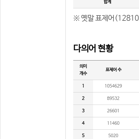
합계
※ 옛말 표제어(1281
다의어 현황
의미
표제어 수
개수
1
1054629
2
89532
3
26601
4
11460
5
5020