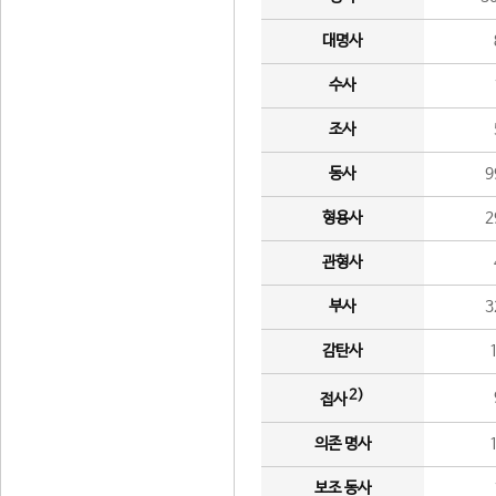
대명사
수사
조사
동사
9
형용사
2
관형사
부사
3
감탄사
2)
접사
의존 명사
보조 동사