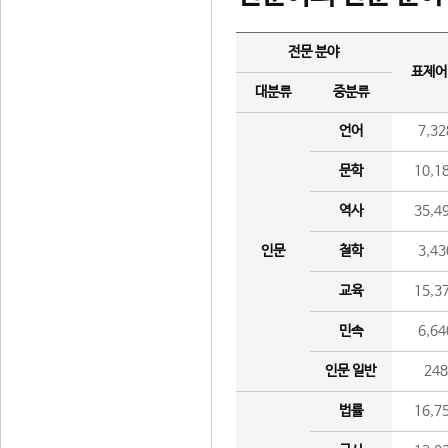
전문 분야
표제어
대분류
중분류
언어
7,32
문학
10,1
역사
35,4
인문
철학
3,43
교육
15,3
민속
6,64
인문 일반
24
법률
16,7