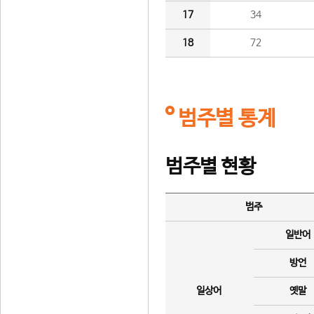
17
34
18
72
범주별 통계
범주별 현황
범주
일반어
방언
일상어
옛말