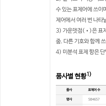
수 있는 표제어에 쓰이며
제어에서 여러 번 나타날
3) 가운뎃점(•)은 표
줌. 다른 기호와 함께 쓰
4) 미분석 표제 항은 
1)
품사별 현황
품사
표제어 수
명사
584657