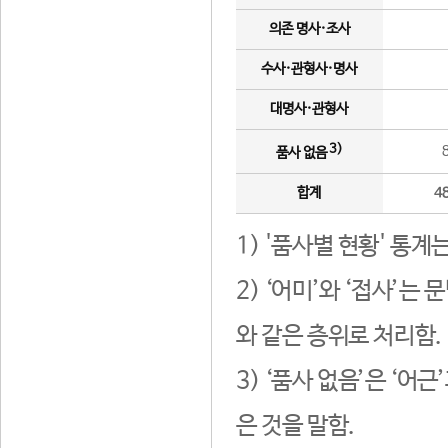
의존 명사·조사
수사·관형사·명사
대명사·관형사
3)
품사 없음
합계
4
1) '품사별 현황' 통계
2) ‘어미’와 ‘접사’
와 같은 층위로 처리함.
3) ‘품사 없음’은 ‘어
은 것을 말함.