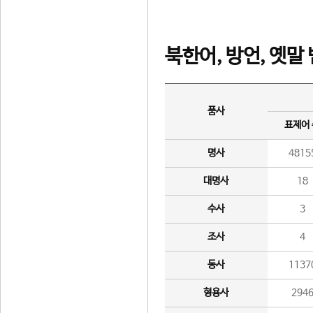
북한어, 방언, 옛말
품사
표제어
명사
4815
대명사
18
수사
3
조사
4
동사
1137
형용사
294