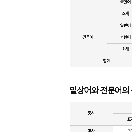
북한어
소계
일반어
전문어
북한어
소계
합계
일상어와 전문어의 
품사
표
명사
3