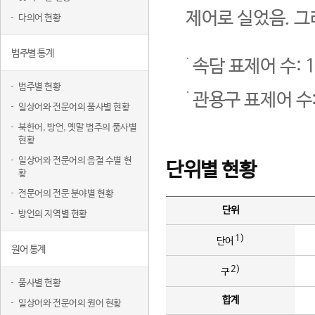
제어로 실었음. 그
다의어 현황
범주별 통계
속담 표제어 수: 1
범주별 현황
관용구 표제어 수:
일상어와 전문어의 품사별 현황
북한어, 방언, 옛말 범주의 품사별
현황
일상어와 전문어의 음절 수별 현
단위별 현황
황
전문어의 전문 분야별 현황
단위
방언의 지역별 현황
1)
단어
원어 통계
2)
구
품사별 현황
합계
일상어와 전문어의 원어 현황