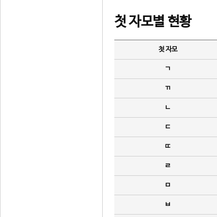
첫 자모별 현황
첫 자모
ㄱ
ㄲ
ㄴ
ㄷ
ㄸ
ㄹ
ㅁ
ㅂ