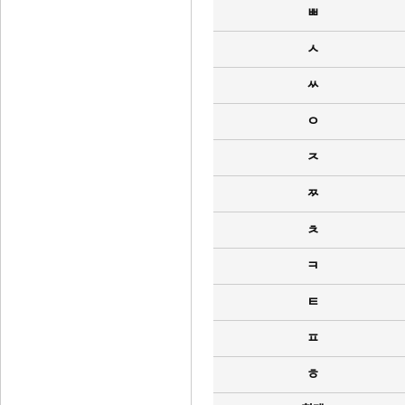
ㅃ
ㅅ
ㅆ
ㅇ
ㅈ
ㅉ
ㅊ
ㅋ
ㅌ
ㅍ
ㅎ