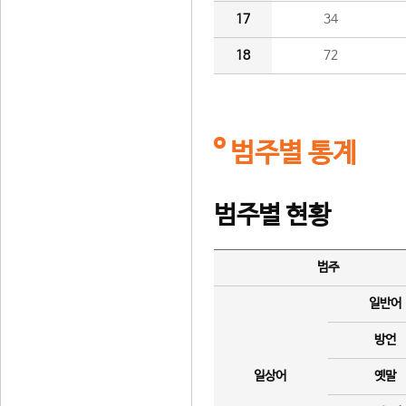
17
34
18
72
범주별 통계
범주별 현황
범주
일반어
방언
일상어
옛말