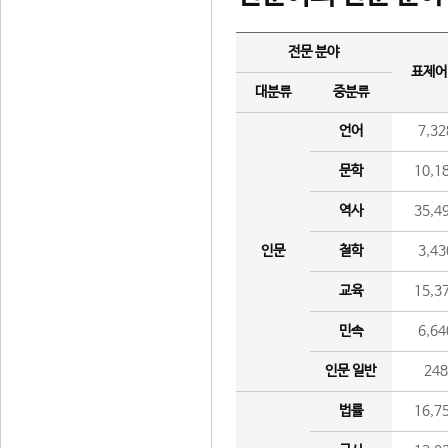
전문 분야
표제어
대분류
중분류
언어
7,32
문학
10,1
역사
35,4
인문
철학
3,43
교육
15,3
민속
6,64
인문 일반
24
법률
16,7