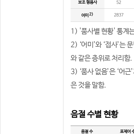
보조 형용사
52
2)
2837
어미
1) '품사별 현황' 통계
2) ‘어미’와 ‘접사’
와 같은 층위로 처리함.
3) ‘품사 없음’은 ‘어
은 것을 말함.
음절 수별 현황
음절 수
표제어 