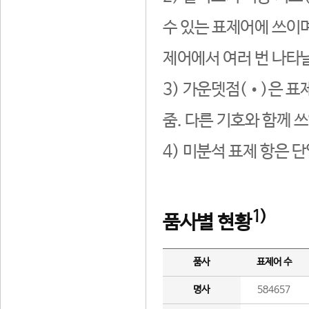
수 있는 표제어에 쓰이며
제어에서 여러 번 나타날
3) 가운뎃점(•)은 표
줌. 다른 기호와 함께 쓰
4) 미분석 표제 항은 
1)
품사별 현황
품사
표제어 수
명사
584657