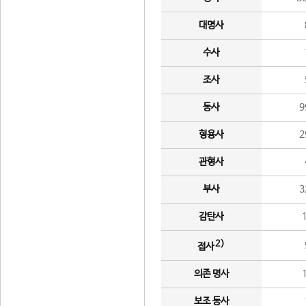
대명사
수사
조사
동사
9
형용사
2
관형사
부사
3
감탄사
2)
접사
의존 명사
보조 동사