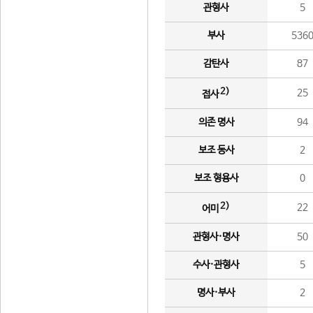
관형사
5
부사
536
감탄사
87
2)
25
접사
의존 명사
94
보조 동사
2
보조 형용사
0
2)
22
어미
관형사·명사
50
수사·관형사
5
명사·부사
2