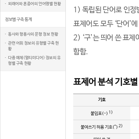
외래어와 혼종어의 언어명별 현황
1) 독립된 단어로 인정
정보별 구축 통계
표제어도 모두 ‘단어’에
동사와 형용사의 문형 정보 현황
2) ‘구’는 띄어 쓴 표
관련 어휘 정보의 유형별 구축 현
황
함함.
다중 매체(멀티미디어) 정보의 유
형별 구축 현황
표제어 분석 기호별
기호
1)
붙임표(-)
2)
붙여쓰기 허용 기호(^)