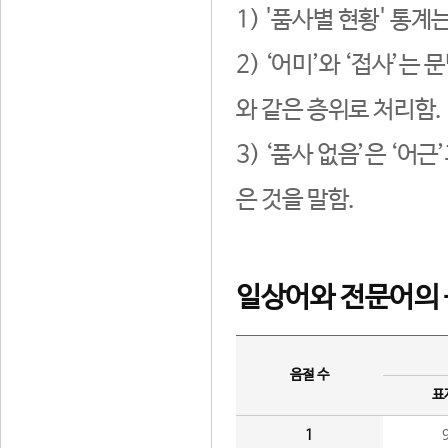
1) '품사별 현황' 통계
2) ‘어미’와 ‘접사’
와 같은 층위로 처리함.
3) ‘품사 없음’은 ‘어
은 것을 말함.
일상어와 전문어의 
음절 수
표
1