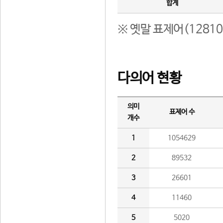
합계
※ 옛말 표제어(1281
다의어 현황
의미
표제어 수
개수
1
1054629
2
89532
3
26601
4
11460
5
5020