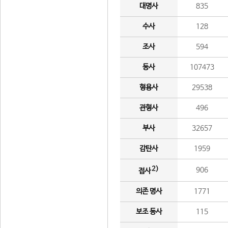
대명사
835
수사
128
조사
594
동사
107473
형용사
29538
관형사
496
부사
32657
감탄사
1959
2)
906
접사
의존 명사
1771
보조 동사
115