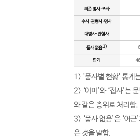
의존 명사·조사
수사·관형사·명사
대명사·관형사
3)
품사 없음
합계
4
1) '품사별 현황' 통계
2) ‘어미’와 ‘접사’
와 같은 층위로 처리함.
3) ‘품사 없음’은 ‘어
은 것을 말함.