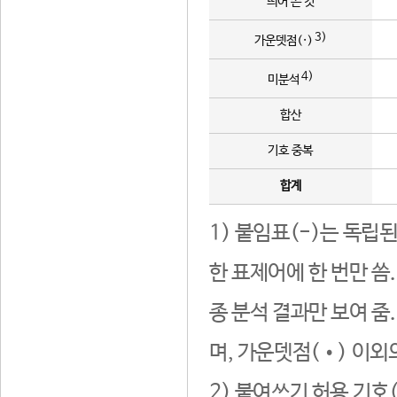
띄어 쓴 것
3)
가운뎃점(·)
4)
미분석
합산
기호 중복
합계
1) 붙임표(-)는 독립
한 표제어에 한 번만 씀
종 분석 결과만 보여 줌
며, 가운뎃점(•) 이외
2) 붙여쓰기 허용 기호