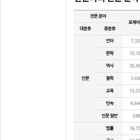
전문 분야
표제어
대분류
중분류
언어
7,32
문학
10,1
역사
35,4
인문
철학
3,43
교육
15,3
민속
6,64
인문 일반
24
법률
16,7