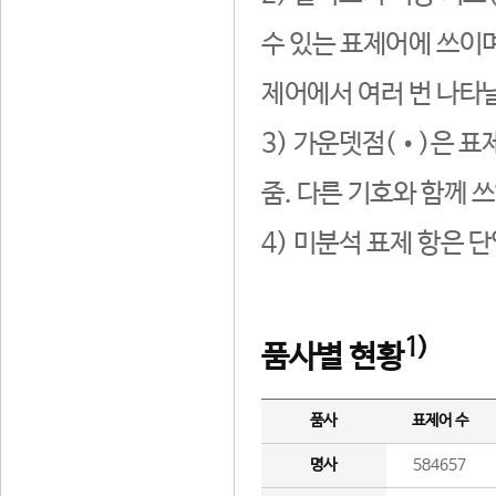
수 있는 표제어에 쓰이며
제어에서 여러 번 나타날
3) 가운뎃점(•)은 표
줌. 다른 기호와 함께 쓰
4) 미분석 표제 항은 
1)
품사별 현황
품사
표제어 수
명사
584657