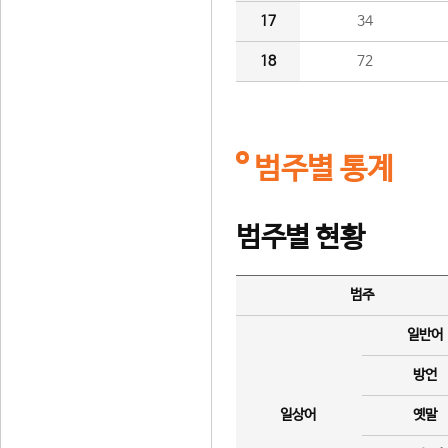
17
34
18
72
범주별 통계
범주별 현황
범주
일반어
방언
일상어
옛말