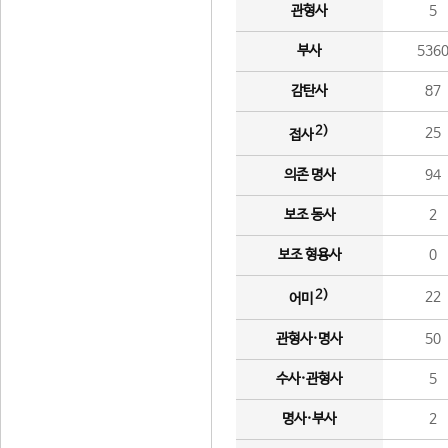
관형사
5
부사
536
감탄사
87
2)
25
접사
의존 명사
94
보조 동사
2
보조 형용사
0
2)
22
어미
관형사·명사
50
수사·관형사
5
명사·부사
2