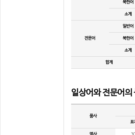
북한어
소계
일반어
전문어
북한어
소계
합계
일상어와 전문어의 
품사
표
명사
3