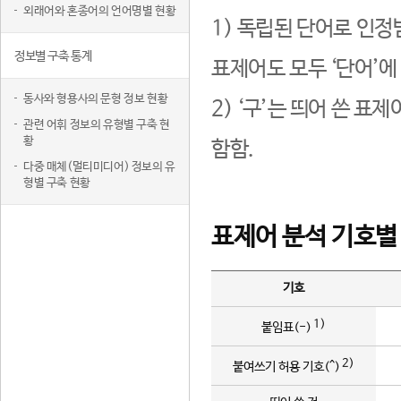
외래어와 혼종어의 언어명별 현황
1) 독립된 단어로 인정
정보별 구축 통계
표제어도 모두 ‘단어’에
동사와 형용사의 문형 정보 현황
2) ‘구’는 띄어 쓴 표
관련 어휘 정보의 유형별 구축 현
황
함함.
다중 매체(멀티미디어) 정보의 유
형별 구축 현황
표제어 분석 기호별
기호
1)
붙임표(-)
2)
붙여쓰기 허용 기호(^)