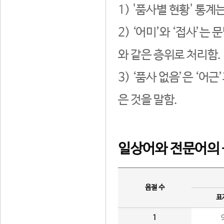
1) '품사별 현황' 통계
2) ‘어미’와 ‘접사’
와 같은 층위로 처리함.
3) ‘품사 없음’은 ‘어
은 것을 말함.
일상어와 전문어의 
음절 수
표
1