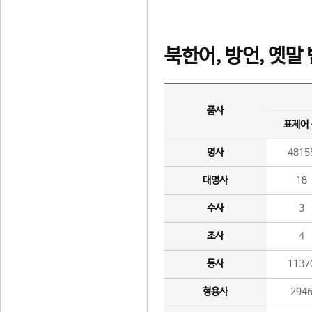
북한어, 방언, 옛말
품사
표제어
명사
4815
대명사
18
수사
3
조사
4
동사
1137
형용사
294