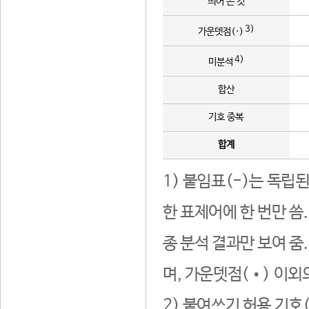
띄어 쓴 것
3)
가운뎃점(·)
4)
미분석
합산
기호 중복
합계
1) 붙임표(-)는 독립
한 표제어에 한 번만 씀
종 분석 결과만 보여 줌
며, 가운뎃점(•) 이외
2) 붙여쓰기 허용 기호