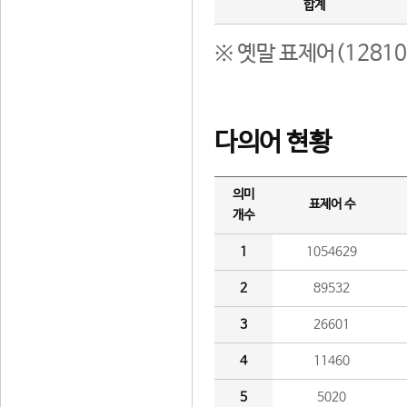
합계
※ 옛말 표제어(1281
다의어 현황
의미
표제어 수
개수
1
1054629
2
89532
3
26601
4
11460
5
5020