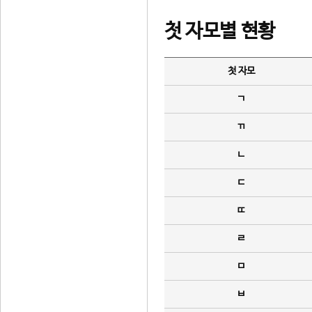
첫 자모별 현황
첫 자모
ㄱ
ㄲ
ㄴ
ㄷ
ㄸ
ㄹ
ㅁ
ㅂ