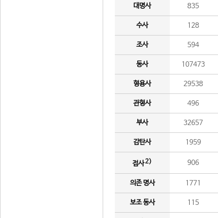
대명사
835
수사
128
조사
594
동사
107473
형용사
29538
관형사
496
부사
32657
감탄사
1959
2)
906
접사
의존 명사
1771
보조 동사
115