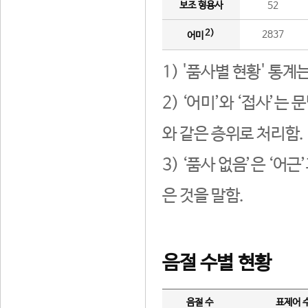
보조 형용사
52
2)
2837
어미
1) '품사별 현황' 통계
2) ‘어미’와 ‘접사’
와 같은 층위로 처리함.
3) ‘품사 없음’은 ‘어
은 것을 말함.
음절 수별 현황
음절 수
표제어 