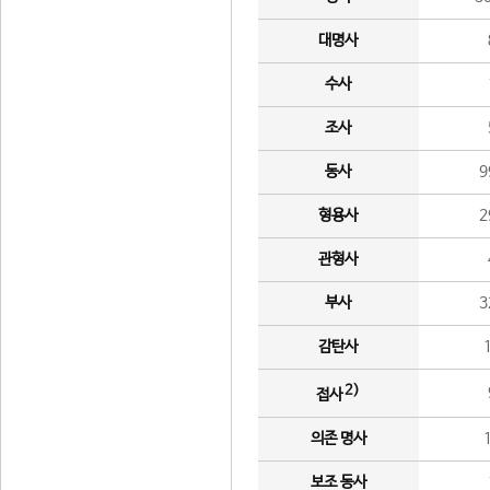
대명사
수사
조사
동사
9
형용사
2
관형사
부사
3
감탄사
2)
접사
의존 명사
보조 동사