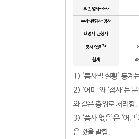
의존 명사·조사
수사·관형사·명사
대명사·관형사
3)
품사 없음
합계
4
1) '품사별 현황' 통계
2) ‘어미’와 ‘접사’
와 같은 층위로 처리함.
3) ‘품사 없음’은 ‘어
은 것을 말함.