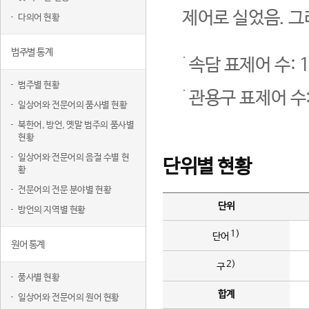
제어로 실었음. 그
다의어 현황
범주별 통계
속담 표제어 수: 1
범주별 현황
관용구 표제어 수:
일상어와 전문어의 품사별 현황
북한어, 방언, 옛말 범주의 품사별
현황
일상어와 전문어의 음절 수별 현
단위별 현황
황
전문어의 전문 분야별 현황
단위
방언의 지역별 현황
1)
단어
원어 통계
2)
구
품사별 현황
합계
일상어와 전문어의 원어 현황