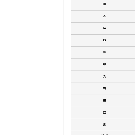
ㅃ
ㅅ
ㅆ
ㅇ
ㅈ
ㅉ
ㅊ
ㅋ
ㅌ
ㅍ
ㅎ