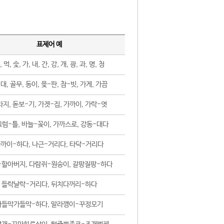
표제어 예
, 먹, 숯, 가, 내, 간, 강, 개, 광, 과, 명, 청
대, 골무, 동이, 윷-판, 참-빗, 가게, 가끔
지, 돋보-기, 가겟-집, 가까이, 가락-엿
럼-틀, 바늘-꽂이, 가까스로, 강동-대다
까이-하다, 나근-거리다, 타닥-거리다
-할아버지, 다람쥐-원숭이, 갈팡질팡-하다
들락날락-거리다, 뒤치다꺼리-하다
가들막가들막-하다, 말라깽이-꾸정모기