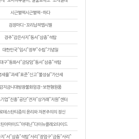
날개-꼬마하루살이, 털줄뾰족코-조개벌레
시근벌떡시근벌떡-하다
검정마디-꼬리납작맵시벌
경주^감은사지^동서^삼층^석탑
대한민국^임시^정부^수립^기념일
대구^동화사^금당암^동서^삼층^석탑
영세율^과세^표준^신고^불성실^가산세
감지금니대방광불화엄경-보현행원품
기업^진흥^공단^전자^상거래^지원^센터
로테스탄티즘의 윤리와 자본주의의 정신
코틴아마이드^아데닌^다이뉴클레오타이드
지^서^삼층^석탑^사리^장엄구^금동^사리^