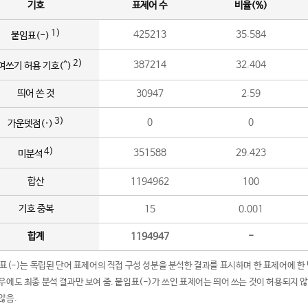
기호
표제어 수
비율(%)
1)
425213
35.584
붙임표(-)
2)
387214
32.404
여쓰기 허용 기호(^)
띄어 쓴 것
30947
2.59
3)
0
0
가운뎃점(·)
4)
351588
29.423
미분석
합산
1194962
100
기호 중복
15
0.001
합계
1194947
-
임표(-)는 독립된 단어 표제어의 직접 구성 성분을 분석한 결과를 표시하며 한 표제어에 한
우에도 최종 분석 결과만 보여 줌. 붙임표(-)가 쓰인 표제어는 띄어 쓰는 것이 허용되지 
않음.