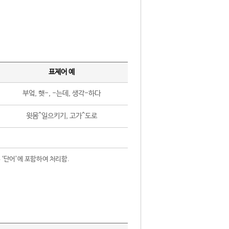
표제어 예
부엌, 햇-, -는데, 생각-하다
윗몸^일으키기, 고가^도로
 ‘단어’에 포함하여 처리함.