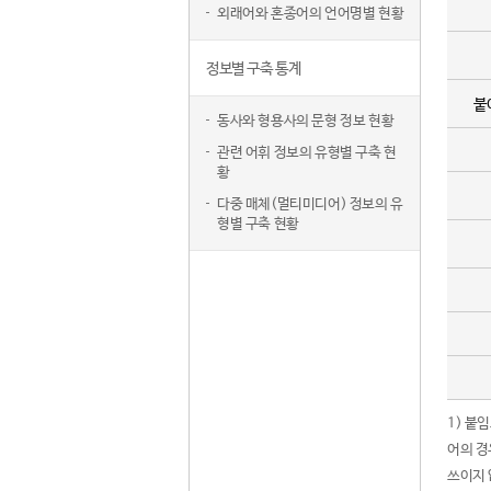
외래어와 혼종어의 언어명별 현황
정보별 구축 통계
붙
동사와 형용사의 문형 정보 현황
관련 어휘 정보의 유형별 구축 현
황
다중 매체(멀티미디어) 정보의 유
형별 구축 현황
1) 붙
어의 경
쓰이지 