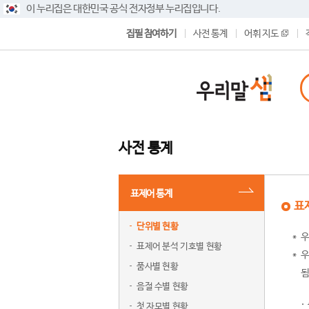
이 누리집은 대한민국 공식 전자정부 누리집입니다.
집필 참여하기
사전 통계
어휘 지도
사전 통계
표제어 통계
표
단위별 현황
우
표제어 분석 기호별 현황
우
품사별 현황
됨
음절 수별 현황
첫 자모별 현황