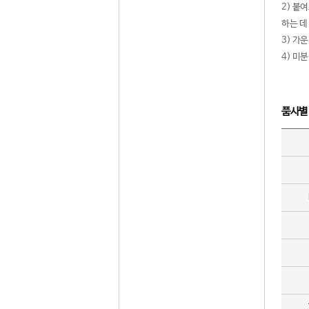
2) 붙
하는 데
3) 가
4) 미
품사별