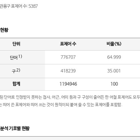
관용구 표제어 수: 5387
 현황
단위
표제어 수
비율(%)
1)
776707
64.999
단어
2)
418239
35.001
구
합계
1194946
100
립된 단어로 인정받지 못하는 접사, 어근, 어미 등과 구 구성이 줄어든 한 어절 표제어도 모두
구’는 띄어 쓴 표제어와 띄어 쓰는 것이 원칙이되 붙여 쓸 수 있는 표제어를 포함함.
 분석 기호별 현황