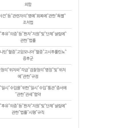
외함
사건^등^관련자의^명예^회복에^관한^특별^
조치법
^후유^의증^등^환자^지원^및^단체^설립에^
관한^법률
니틴^혈증^고암모니아^혈증^고시투룰린뇨^
증후군
청의^위치와^각급^검찰청의^명칭^및^위치
에^관한^규정
^일시^수입을^위한^일시^수입^통관^증서에
^관한^관세^협약
^후유^의증^등^환자^지원^및^단체^설립에^
관한^법률^시행^규칙