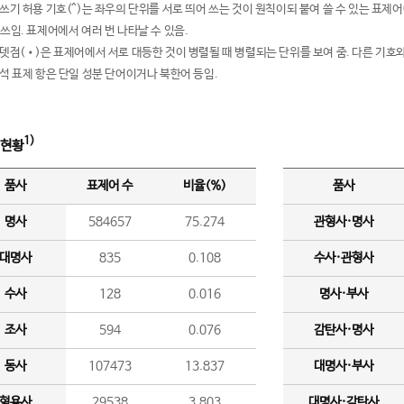
여쓰기 허용 기호(^)는 좌우의 단위를 서로 띄어 쓰는 것이 원칙이되 붙여 쓸 수 있는 표
 쓰임. 표제어에서 여러 번 나타날 수 있음.
운뎃점(•)은 표제어에서 서로 대등한 것이 병렬될 때 병렬되는 단위를 보여 줌. 다른 기호와
분석 표제 항은 단일 성분 단어이거나 북한어 등임.
1)
 현황
품사
표제어 수
비율(%)
품사
명사
584657
75.274
관형사·명사
대명사
835
0.108
수사·관형사
수사
128
0.016
명사·부사
조사
594
0.076
감탄사·명사
동사
107473
13.837
대명사·부사
형용사
29538
3.803
대명사·감탄사