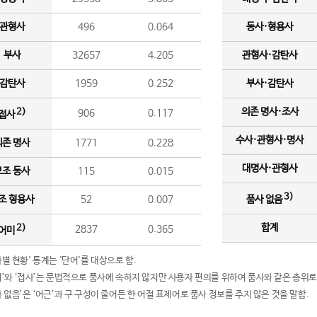
관형사
496
0.064
동사·형용사
부사
32657
4.205
관형사·감탄사
감탄사
1959
0.252
부사·감탄사
의존 명사·조사
2)
906
0.117
접사
수사·관형사·명사
의존 명사
1771
0.228
대명사·관형사
보조 동사
115
0.015
3)
조 형용사
52
0.007
품사 없음
합계
2)
2837
0.365
어미
품사별 현황' 통계는 '단어'를 대상으로 함.
어미’와 ‘접사’는 문법적으로 품사에 속하지 않지만 사용자 편의를 위하여 품사와 같은 층위로
품사 없음’은 ‘어근’과 구 구성이 줄어든 한 어절 표제어로 품사 정보를 주지 않은 것을 말함.