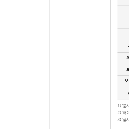
보
1) '
2) ‘
3) ‘