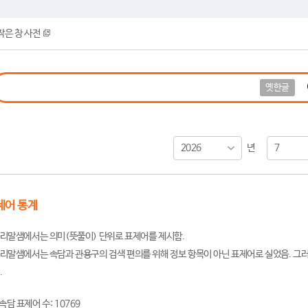
작은 창 사전
옛한글
2026
7
년
제어 통계
리말샘에서는 의미(뜻풀이) 단위로 표제어를 제시함.
리말샘에서는 속담과 관용구의 검색 편의를 위해 정보 항목이 아닌 표제어로 실었음. 그러
.
속담 표제어 수: 10769