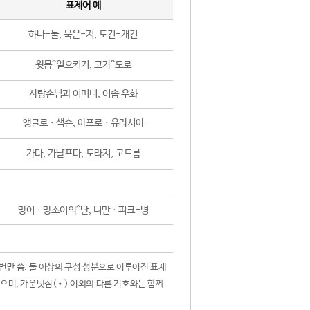
표제어 예
하나-둘, 묵은-지, 도긴-개긴
윗몸^일으키기, 고가^도로
사랑손님과 어머니, 이솝 우화
앵글로ㆍ색슨, 아프로ㆍ유라시아
가다, 가냘프다, 도라지, 고드름
망이ㆍ망소이의^난, 니만ㆍ피크-병
 번만 씀. 둘 이상의 구성 성분으로 이루어진 표제
않으며, 가운뎃점(•) 이외의 다른 기호와는 함께