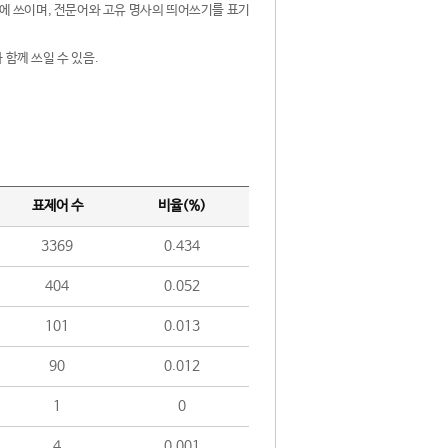
제어에 쓰이며, 전문어와 고유 명사의 띄어쓰기를 표기
 함께 쓰일 수 있음.
표제어 수
비율(%)
3369
0.434
404
0.052
101
0.013
90
0.012
1
0
4
0.001