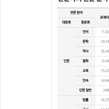
전문 분야
표제어
대분류
중분류
언어
7,32
문학
10,1
역사
35,4
인문
철학
3,43
교육
15,3
민속
6,64
인문 일반
24
법률
16,7