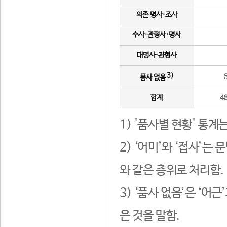
의존 명사·조사
수사·관형사·명사
대명사·관형사
3)
품사 없음
합계
4
1) '품사별 현황' 통계
2) ‘어미’와 ‘접사’
와 같은 층위로 처리함.
3) ‘품사 없음’은 ‘어
은 것을 말함.