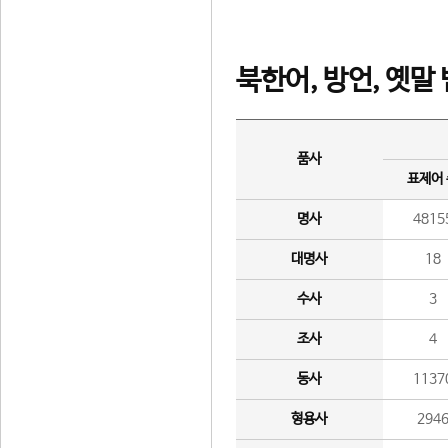
북한어, 방언, 옛말
품사
표제어
명사
4815
대명사
18
수사
3
조사
4
동사
1137
형용사
294