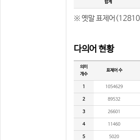
합계
※ 옛말 표제어(1281
다의어 현황
의미
표제어 수
개수
1
1054629
2
89532
3
26601
4
11460
5
5020