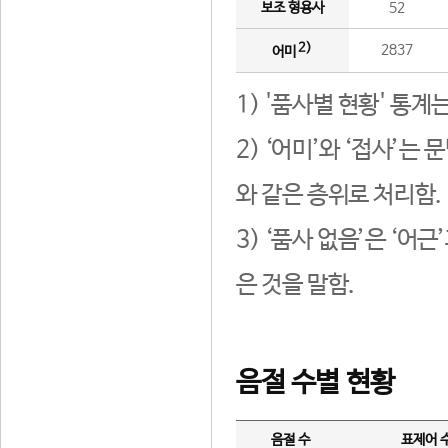
보조 형용사
52
2)
2837
어미
1) '품사별 현황' 통계
2) ‘어미’와 ‘접사’
와 같은 층위로 처리함.
3) ‘품사 없음’은 ‘어
은 것을 말함.
음절 수별 현황
음절 수
표제어 