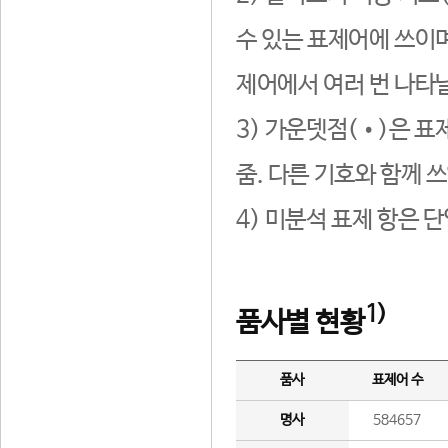
수 있는 표제어에 쓰이며
제어에서 여러 번 나타날
3) 가운뎃점(•)은 표
줌. 다른 기호와 함께 쓰
4) 미분석 표제 항은 
1)
품사별 현황
품사
표제어 수
명사
584657