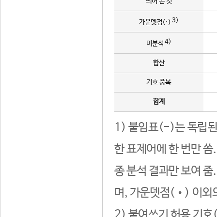
띄어 쓴 것
3)
가운뎃점(·)
4)
미분석
합산
기호 중복
합계
1) 붙임표(-)는 독립
한 표제어에 한 번만 씀
종 분석 결과만 보여 줌
며, 가운뎃점(•) 이외
2) 붙여쓰기 허용 기호