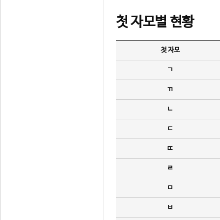
첫 자모별 현황
첫 자모
ㄱ
ㄲ
ㄴ
ㄷ
ㄸ
ㄹ
ㅁ
ㅂ