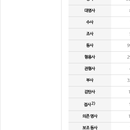
대명사
수사
조사
동사
9
형용사
2
관형사
부사
3
감탄사
2)
접사
의존 명사
보조 동사