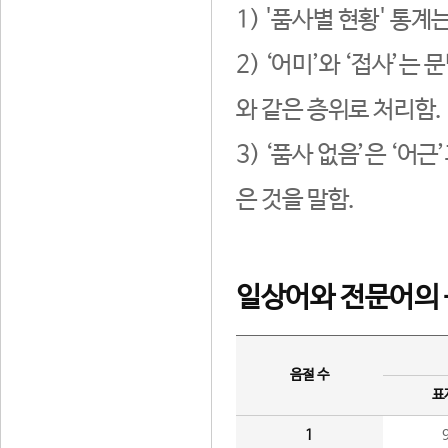
1) '품사별 현황' 통계
2) ‘어미’와 ‘접사’
와 같은 층위로 처리함.
3) ‘품사 없음’은 ‘어
은 것을 말함.
일상어와 전문어의 
음절 수
표
1