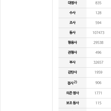
대명사
835
수사
128
조사
594
동사
107473
형용사
29538
관형사
496
부사
32657
감탄사
1959
2)
906
접사
의존 명사
1771
보조 동사
115