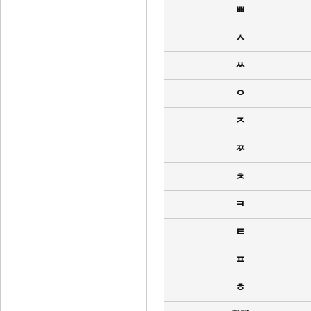
ㅃ
ㅅ
ㅆ
ㅇ
ㅈ
ㅉ
ㅊ
ㅋ
ㅌ
ㅍ
ㅎ