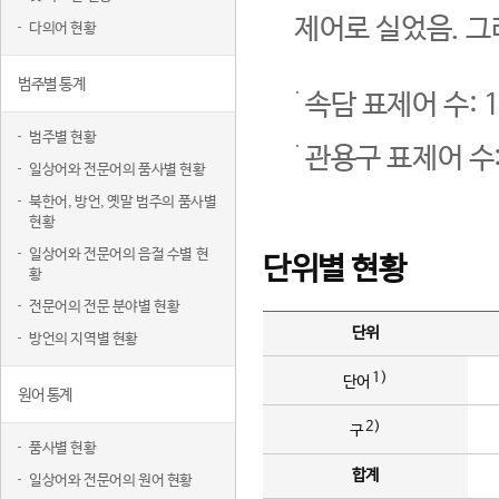
제어로 실었음. 그
다의어 현황
범주별 통계
속담 표제어 수: 1
범주별 현황
관용구 표제어 수:
일상어와 전문어의 품사별 현황
북한어, 방언, 옛말 범주의 품사별
현황
일상어와 전문어의 음절 수별 현
단위별 현황
황
전문어의 전문 분야별 현황
단위
방언의 지역별 현황
1)
단어
원어 통계
2)
구
품사별 현황
합계
일상어와 전문어의 원어 현황