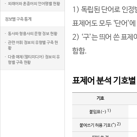
외래어와 혼종어의 언어명별 현황
1) 독립된 단어로 인정
정보별 구축 통계
표제어도 모두 ‘단어’에
동사와 형용사의 문형 정보 현황
2) ‘구’는 띄어 쓴 표
관련 어휘 정보의 유형별 구축 현
황
함함.
다중 매체(멀티미디어) 정보의 유
형별 구축 현황
표제어 분석 기호별
기호
1)
붙임표(-)
2)
붙여쓰기 허용 기호(^)