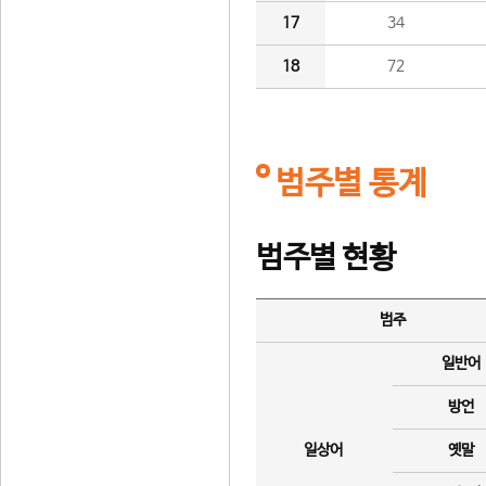
17
34
18
72
범주별 통계
범주별 현황
범주
일반어
방언
일상어
옛말