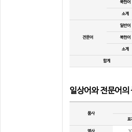
북한어
소계
일반어
전문어
북한어
소계
합계
일상어와 전문어의 
품사
표
명사
3