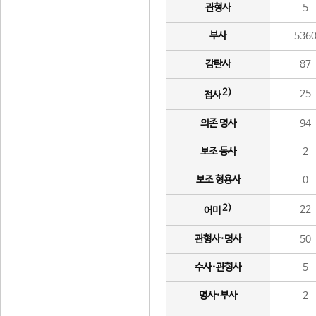
관형사
5
부사
536
감탄사
87
2)
25
접사
의존 명사
94
보조 동사
2
보조 형용사
0
2)
22
어미
관형사·명사
50
수사·관형사
5
명사·부사
2