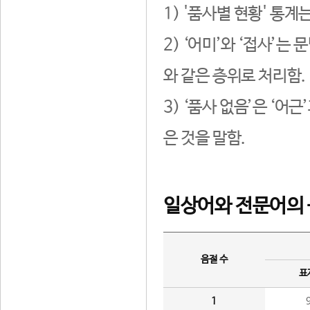
1) '품사별 현황' 통계
2) ‘어미’와 ‘접사’
와 같은 층위로 처리함.
3) ‘품사 없음’은 ‘어
은 것을 말함.
일상어와 전문어의 
음절 수
표
1