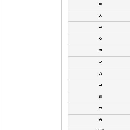
ㅃ
ㅅ
ㅆ
ㅇ
ㅈ
ㅉ
ㅊ
ㅋ
ㅌ
ㅍ
ㅎ