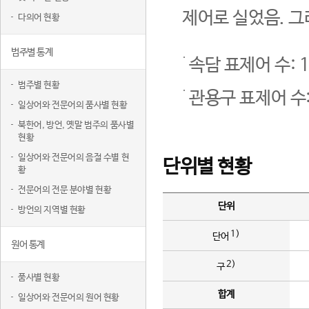
제어로 실었음. 그
다의어 현황
범주별 통계
속담 표제어 수: 1
범주별 현황
관용구 표제어 수:
일상어와 전문어의 품사별 현황
북한어, 방언, 옛말 범주의 품사별
현황
일상어와 전문어의 음절 수별 현
단위별 현황
황
전문어의 전문 분야별 현황
단위
방언의 지역별 현황
1)
단어
원어 통계
2)
구
품사별 현황
합계
일상어와 전문어의 원어 현황