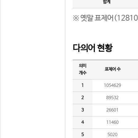
합계
※ 옛말 표제어(1281
다의어 현황
의미
표제어 수
개수
1
1054629
2
89532
3
26601
4
11460
5
5020