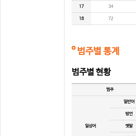
17
34
18
72
범주별 통계
범주별 현황
범주
일반어
방언
일상어
옛말