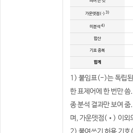
띄어 쓴 것
3)
가운뎃점(·)
4)
미분석
합산
기호 중복
합계
1) 붙임표(-)는 독립
한 표제어에 한 번만 씀
종 분석 결과만 보여 줌
며, 가운뎃점(•) 이외
2) 붙여쓰기 허용 기호