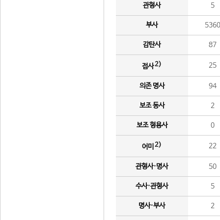
관형사
5
부사
536
감탄사
87
2)
25
접사
의존 명사
94
보조 동사
2
보조 형용사
0
2)
22
어미
관형사·명사
50
수사·관형사
5
명사·부사
2