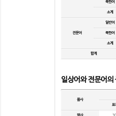
북한어
소계
일반어
전문어
북한어
소계
합계
일상어와 전문어의 
품사
표
명사
3