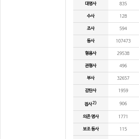
대명사
835
수사
128
조사
594
동사
107473
형용사
29538
관형사
496
부사
32657
감탄사
1959
2)
906
접사
의존 명사
1771
보조 동사
115