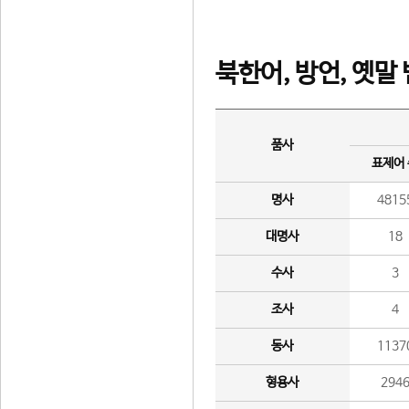
북한어, 방언, 옛말
품사
표제어
명사
4815
대명사
18
수사
3
조사
4
동사
1137
형용사
294