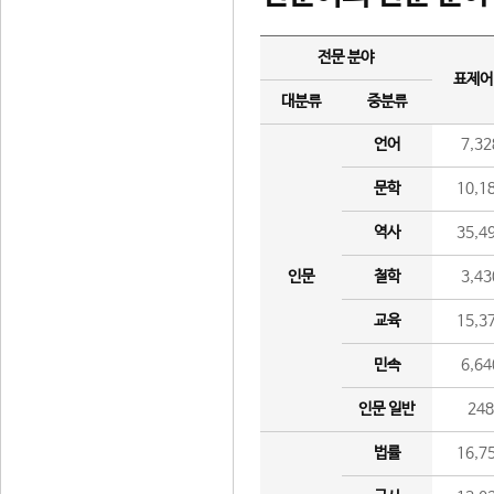
전문 분야
표제어
대분류
중분류
언어
7,32
문학
10,1
역사
35,4
인문
철학
3,43
교육
15,3
민속
6,64
인문 일반
24
법률
16,7