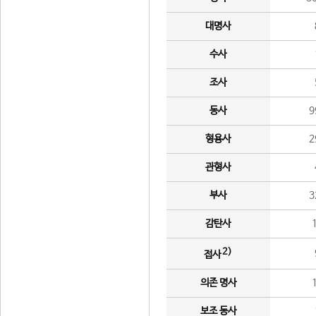
대명사
수사
조사
동사
9
형용사
2
관형사
부사
3
감탄사
2)
접사
의존 명사
보조 동사