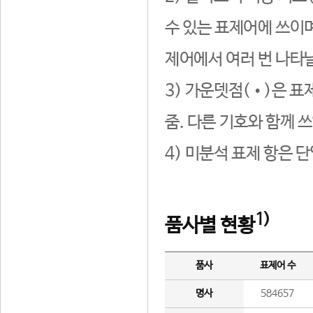
수 있는 표제어에 쓰이며
제어에서 여러 번 나타날
3) 가운뎃점(•)은 표
줌. 다른 기호와 함께 쓰
4) 미분석 표제 항은 
1)
품사별 현황
품사
표제어 수
명사
584657