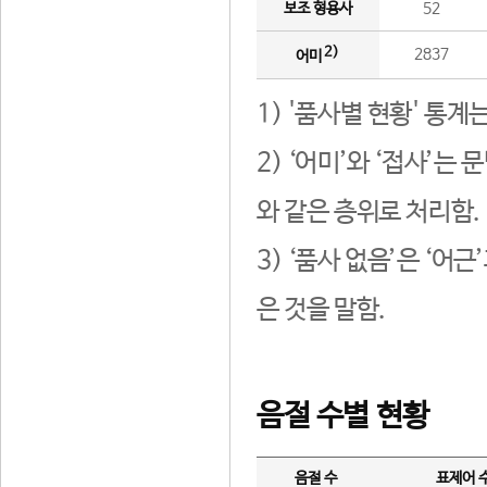
보조 형용사
52
2)
2837
어미
1) '품사별 현황' 통계
2) ‘어미’와 ‘접사’
와 같은 층위로 처리함.
3) ‘품사 없음’은 ‘어
은 것을 말함.
음절 수별 현황
음절 수
표제어 