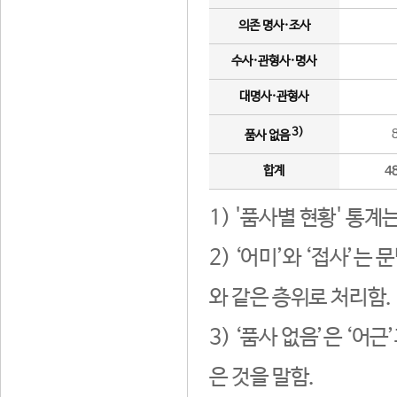
의존 명사·조사
수사·관형사·명사
대명사·관형사
3)
품사 없음
합계
4
1) '품사별 현황' 통계
2) ‘어미’와 ‘접사’
와 같은 층위로 처리함.
3) ‘품사 없음’은 ‘어
은 것을 말함.