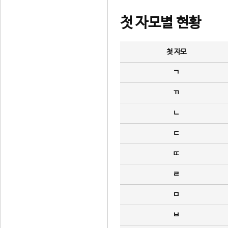
첫 자모별 현황
첫 자모
ㄱ
ㄲ
ㄴ
ㄷ
ㄸ
ㄹ
ㅁ
ㅂ