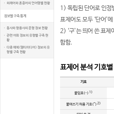
외래어와 혼종어의 언어명별 현황
1) 독립된 단어로 인정
정보별 구축 통계
표제어도 모두 ‘단어’에
동사와 형용사의 문형 정보 현황
2) ‘구’는 띄어 쓴 표
관련 어휘 정보의 유형별 구축 현
황
함함.
다중 매체(멀티미디어) 정보의 유
형별 구축 현황
표제어 분석 기호별
기호
1)
붙임표(-)
2)
붙여쓰기 허용 기호(^)