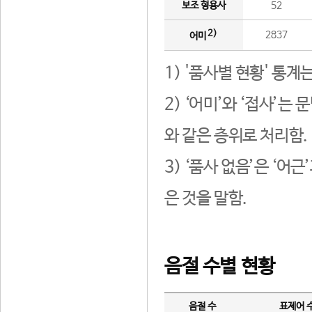
보조 형용사
52
2)
2837
어미
1) '품사별 현황' 통계
2) ‘어미’와 ‘접사’
와 같은 층위로 처리함.
3) ‘품사 없음’은 ‘어
은 것을 말함.
음절 수별 현황
음절 수
표제어 