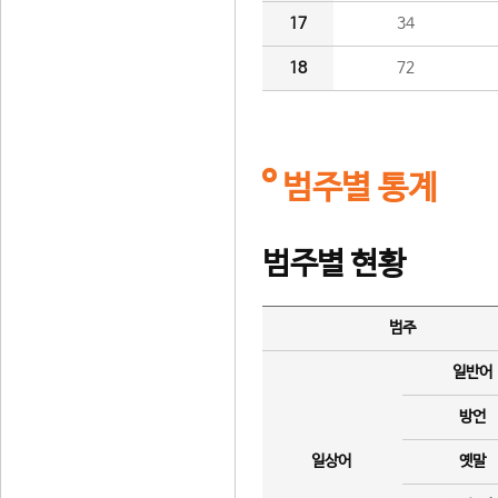
17
34
18
72
범주별 통계
범주별 현황
범주
일반어
방언
일상어
옛말