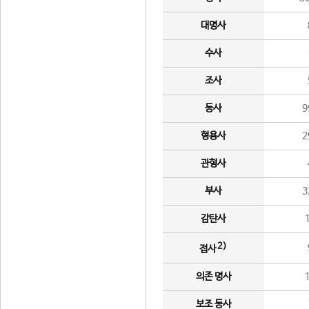
대명사
수사
조사
동사
9
형용사
2
관형사
부사
3
감탄사
2)
접사
의존 명사
보조 동사