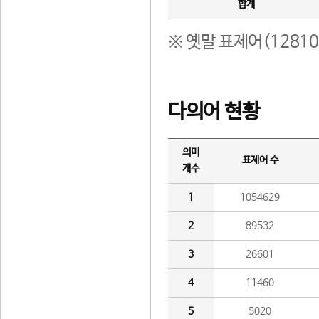
합계
※ 옛말 표제어(1281
다의어 현황
의미
표제어 수
개수
1
1054629
2
89532
3
26601
4
11460
5
5020