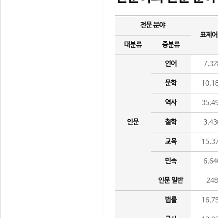
전문 분야
표제어
대분류
중분류
언어
7,32
문학
10,1
역사
35,4
인문
철학
3,43
교육
15,3
민속
6,64
인문 일반
24
법률
16,7