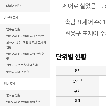
제어로 실었음. 그
다의어 현황
범주별 통계
속담 표제어 수: 1
범주별 현황
관용구 표제어 수:
일상어와 전문어의 품사별 현황
북한어, 방언, 옛말 범주의 품사별
현황
일상어와 전문어의 음절 수별 현
단위별 현황
황
전문어의 전문 분야별 현황
단위
방언의 지역별 현황
1)
단어
원어 통계
2)
구
품사별 현황
합계
일상어와 전문어의 원어 현황