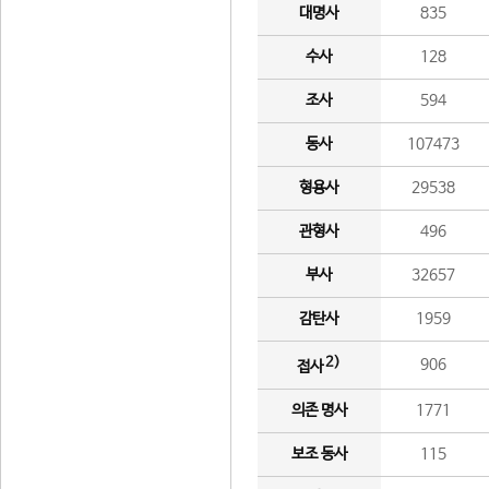
대명사
835
수사
128
조사
594
동사
107473
형용사
29538
관형사
496
부사
32657
감탄사
1959
2)
906
접사
의존 명사
1771
보조 동사
115