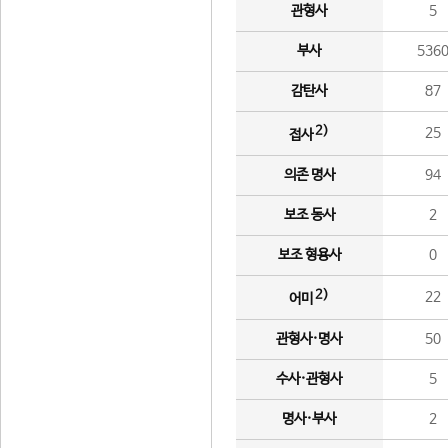
관형사
5
부사
536
감탄사
87
2)
25
접사
의존 명사
94
보조 동사
2
보조 형용사
0
2)
22
어미
관형사·명사
50
수사·관형사
5
명사·부사
2