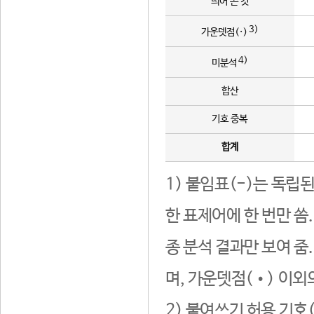
띄어 쓴 것
3)
가운뎃점(·)
4)
미분석
합산
기호 중복
합계
1) 붙임표(-)는 독립
한 표제어에 한 번만 씀
종 분석 결과만 보여 줌
며, 가운뎃점(•) 이외
2) 붙여쓰기 허용 기호