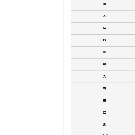
ㅃ
ㅅ
ㅆ
ㅇ
ㅈ
ㅉ
ㅊ
ㅋ
ㅌ
ㅍ
ㅎ