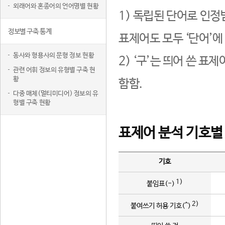
외래어와 혼종어의 언어명별 현황
1) 독립된 단어로 인정
정보별 구축 통계
표제어도 모두 ‘단어’에
동사와 형용사의 문형 정보 현황
2) ‘구’는 띄어 쓴 표
관련 어휘 정보의 유형별 구축 현
황
함함.
다중 매체(멀티미디어) 정보의 유
형별 구축 현황
표제어 분석 기호별
기호
1)
붙임표(-)
2)
붙여쓰기 허용 기호(^)