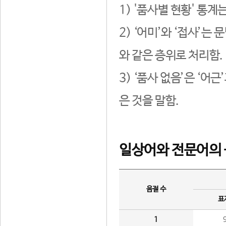
1) '품사별 현황' 통계
2) ‘어미’와 ‘접사’
와 같은 층위로 처리함.
3) ‘품사 없음’은 ‘어
은 것을 말함.
일상어와 전문어의 
음절 수
표
1