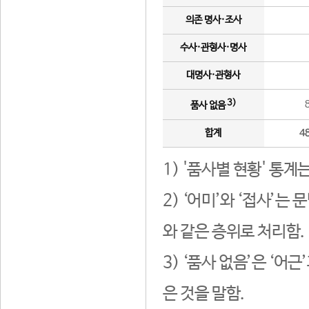
의존 명사·조사
수사·관형사·명사
대명사·관형사
3)
품사 없음
합계
4
1) '품사별 현황' 통계
2) ‘어미’와 ‘접사’
와 같은 층위로 처리함.
3) ‘품사 없음’은 ‘어
은 것을 말함.