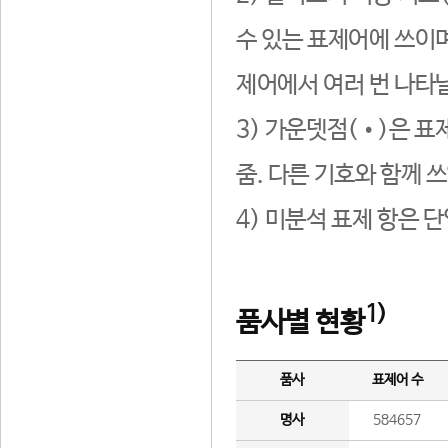
수 있는 표제어에 쓰이며
제어에서 여러 번 나타날
3) 가운뎃점(•)은 표
줌. 다른 기호와 함께 쓰
4) 미분석 표제 항은 
1)
품사별 현황
품사
표제어 수
명사
584657