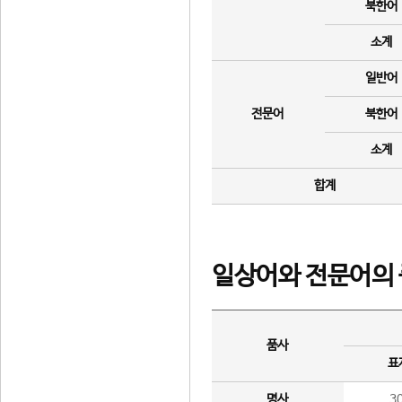
북한어
소계
일반어
전문어
북한어
소계
합계
일상어와 전문어의 
품사
표
명사
3