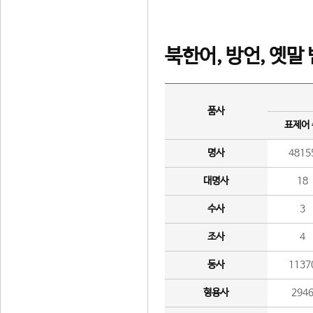
북한어, 방언, 옛말
품사
표제어
명사
4815
대명사
18
수사
3
조사
4
동사
1137
형용사
294