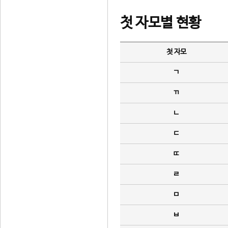
첫 자모별 현황
첫 자모
ㄱ
ㄲ
ㄴ
ㄷ
ㄸ
ㄹ
ㅁ
ㅂ