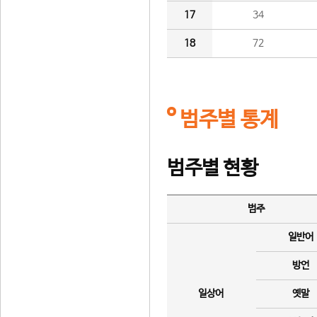
17
34
18
72
범주별 통계
범주별 현황
범주
일반어
방언
일상어
옛말