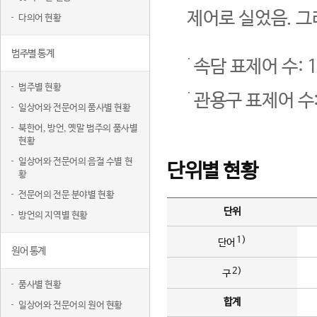
제어로 실었음. 그
다의어 현황
범주별 통계
속담 표제어 수: 1
범주별 현황
관용구 표제어 수:
일상어와 전문어의 품사별 현황
북한어, 방언, 옛말 범주의 품사별
현황
일상어와 전문어의 음절 수별 현
단위별 현황
황
전문어의 전문 분야별 현황
단위
방언의 지역별 현황
1)
단어
원어 통계
2)
구
품사별 현황
합계
일상어와 전문어의 원어 현황