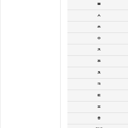
ㅃ
ㅅ
ㅆ
ㅇ
ㅈ
ㅉ
ㅊ
ㅋ
ㅌ
ㅍ
ㅎ