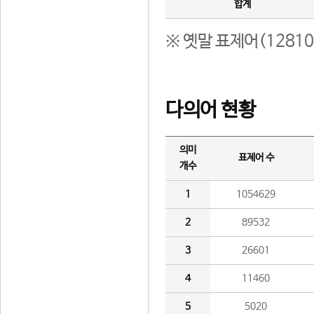
합계
※ 옛말 표제어(1281
다의어 현황
의미
표제어 수
개수
1
1054629
2
89532
3
26601
4
11460
5
5020