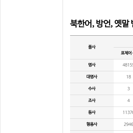
북한어, 방언, 옛말
품사
표제어
명사
4815
대명사
18
수사
3
조사
4
동사
1137
형용사
294