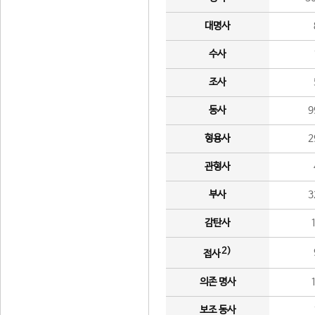
대명사
수사
조사
동사
9
형용사
2
관형사
부사
3
감탄사
2)
접사
의존 명사
보조 동사