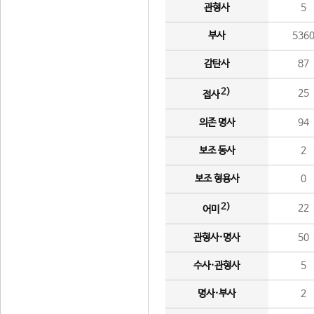
관형사
5
부사
536
감탄사
87
2)
25
접사
의존 명사
94
보조 동사
2
보조 형용사
0
2)
22
어미
관형사·명사
50
수사·관형사
5
명사·부사
2