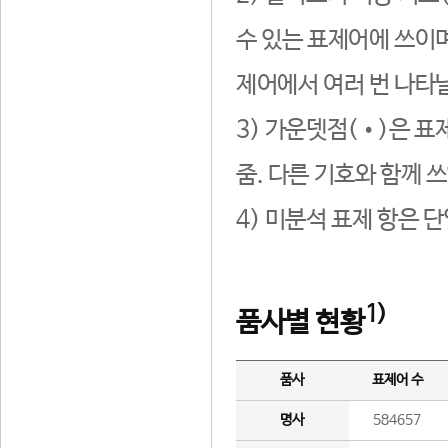
수 있는 표제어에 쓰이며
제어에서 여러 번 나타날
3) 가운뎃점(•)은 표
줌. 다른 기호와 함께 쓰
4) 미분석 표제 항은 
1)
품사별 현황
품사
표제어 수
명사
584657