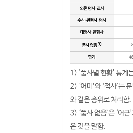
의존 명사·조사
수사·관형사·명사
대명사·관형사
3)
품사 없음
합계
4
1) '품사별 현황' 통계
2) ‘어미’와 ‘접사’
와 같은 층위로 처리함.
3) ‘품사 없음’은 ‘어
은 것을 말함.