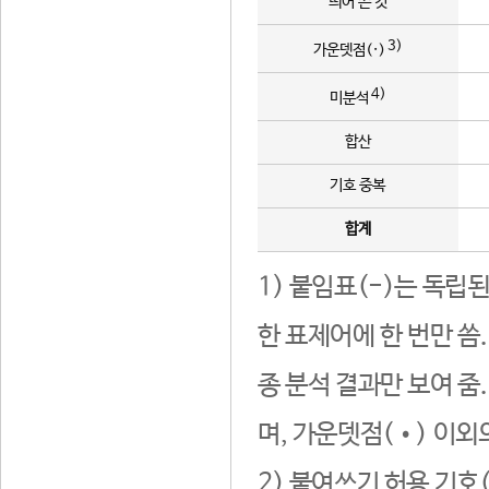
띄어 쓴 것
3)
가운뎃점(·)
4)
미분석
합산
기호 중복
합계
1) 붙임표(-)는 독립
한 표제어에 한 번만 씀
종 분석 결과만 보여 줌
며, 가운뎃점(•) 이외
2) 붙여쓰기 허용 기호