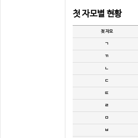
첫 자모별 현황
첫 자모
ㄱ
ㄲ
ㄴ
ㄷ
ㄸ
ㄹ
ㅁ
ㅂ