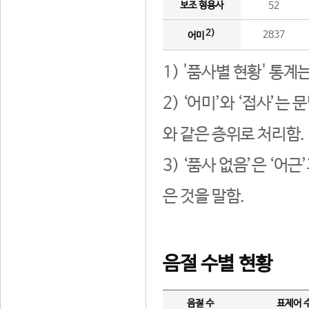
보조 형용사
52
2)
2837
어미
1) '품사별 현황' 통계
2) ‘어미’와 ‘접사’
와 같은 층위로 처리함.
3) ‘품사 없음’은 ‘어
은 것을 말함.
음절 수별 현황
음절 수
표제어 