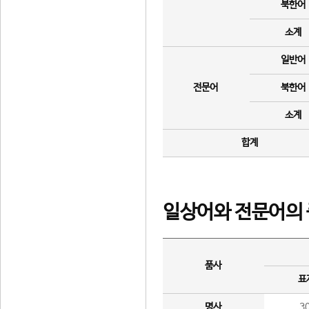
북한어
소계
일반어
전문어
북한어
소계
합계
일상어와 전문어의 
품사
표
명사
3