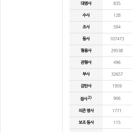
대명사
835
수사
128
조사
594
동사
107473
형용사
29538
관형사
496
부사
32657
감탄사
1959
2)
906
접사
의존 명사
1771
보조 동사
115