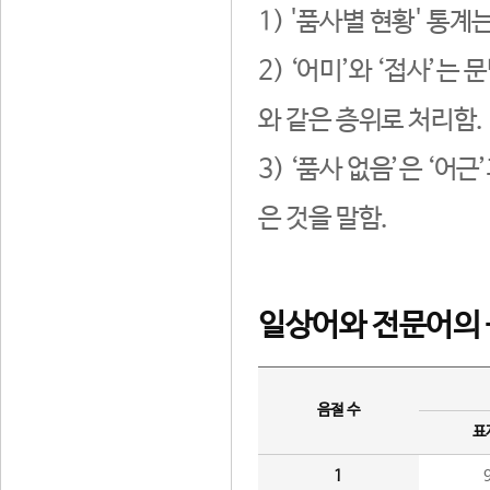
1) '품사별 현황' 통계
2) ‘어미’와 ‘접사’
와 같은 층위로 처리함.
3) ‘품사 없음’은 ‘어
은 것을 말함.
일상어와 전문어의 
음절 수
표
1