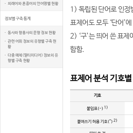
외래어와 혼종어의 언어명별 현황
1) 독립된 단어로 인정
정보별 구축 통계
표제어도 모두 ‘단어’에
동사와 형용사의 문형 정보 현황
2) ‘구’는 띄어 쓴 표
관련 어휘 정보의 유형별 구축 현
황
함함.
다중 매체(멀티미디어) 정보의 유
형별 구축 현황
표제어 분석 기호별
기호
1)
붙임표(-)
2)
붙여쓰기 허용 기호(^)