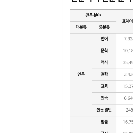
전문 분야
표제어
대분류
중분류
언어
7,32
문학
10,1
역사
35,4
인문
철학
3,43
교육
15,3
민속
6,64
인문 일반
24
법률
16,7