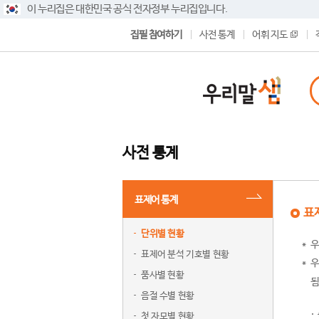
이 누리집은 대한민국 공식 전자정부 누리집입니다.
집필 참여하기
사전 통계
어휘 지도
사전 통계
표제어 통계
표
단위별 현황
우
표제어 분석 기호별 현황
우
품사별 현황
됨
음절 수별 현황
첫 자모별 현황