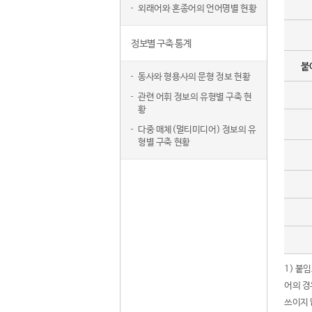
외래어와 혼종어의 언어명별 현황
정보별 구축 통계
붙
동사와 형용사의 문형 정보 현황
관련 어휘 정보의 유형별 구축 현
황
다중 매체(멀티미디어) 정보의 유
형별 구축 현황
1) 붙
어의 경
쓰이지 