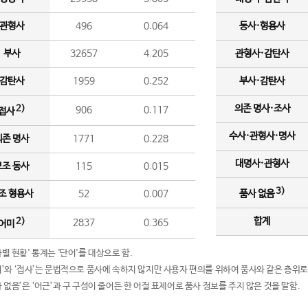
관형사
496
0.064
동사·형용사
부사
32657
4.205
관형사·감탄사
감탄사
1959
0.252
부사·감탄사
의존 명사·조사
2)
906
0.117
접사
수사·관형사·명사
의존 명사
1771
0.228
대명사·관형사
보조 동사
115
0.015
3)
조 형용사
52
0.007
품사 없음
합계
2)
2837
0.365
어미
품사별 현황' 통계는 '단어'를 대상으로 함.
어미’와 ‘접사’는 문법적으로 품사에 속하지 않지만 사용자 편의를 위하여 품사와 같은 층위로
품사 없음’은 ‘어근’과 구 구성이 줄어든 한 어절 표제어로 품사 정보를 주지 않은 것을 말함.