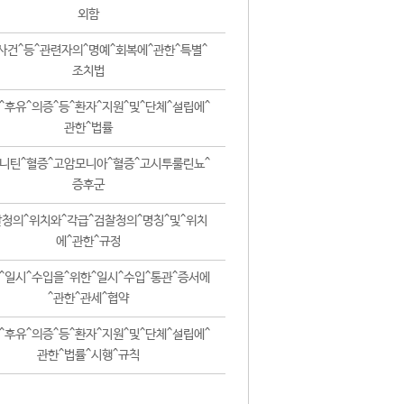
외함
사건^등^관련자의^명예^회복에^관한^특별^
조치법
^후유^의증^등^환자^지원^및^단체^설립에^
관한^법률
니틴^혈증^고암모니아^혈증^고시투룰린뇨^
증후군
청의^위치와^각급^검찰청의^명칭^및^위치
에^관한^규정
^일시^수입을^위한^일시^수입^통관^증서에
^관한^관세^협약
^후유^의증^등^환자^지원^및^단체^설립에^
관한^법률^시행^규칙