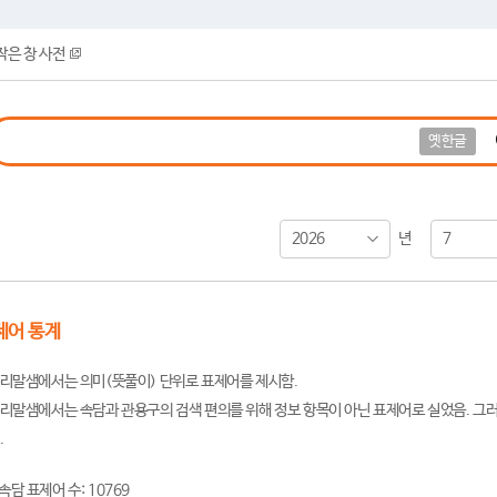
작은 창 사전
옛한글
2026
7
년
제어 통계
리말샘에서는 의미(뜻풀이) 단위로 표제어를 제시함.
리말샘에서는 속담과 관용구의 검색 편의를 위해 정보 항목이 아닌 표제어로 실었음. 그러
.
속담 표제어 수: 10769