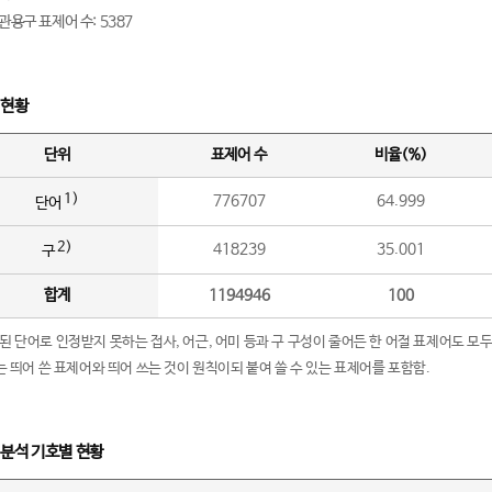
관용구 표제어 수: 5387
 현황
단위
표제어 수
비율(%)
1)
776707
64.999
단어
2)
418239
35.001
구
합계
1194946
100
립된 단어로 인정받지 못하는 접사, 어근, 어미 등과 구 구성이 줄어든 한 어절 표제어도 모두
구’는 띄어 쓴 표제어와 띄어 쓰는 것이 원칙이되 붙여 쓸 수 있는 표제어를 포함함.
 분석 기호별 현황