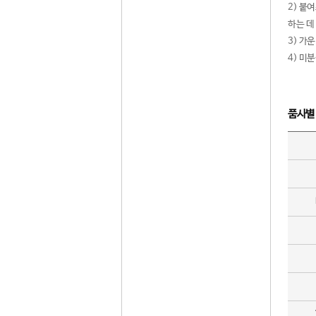
2) 붙
하는 데
3) 가
4) 미
품사별