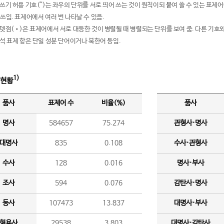
여쓰기 허용 기호(^)는 좌우의 단위를 서로 띄어 쓰는 것이 원칙이되 붙여 쓸 수 있는 표
 쓰임. 표제어에서 여러 번 나타날 수 있음.
운뎃점(•)은 표제어에서 서로 대등한 것이 병렬될 때 병렬되는 단위를 보여 줌. 다른 기호와
분석 표제 항은 단일 성분 단어이거나 북한어 등임.
1)
 현황
품사
표제어 수
비율(%)
품사
명사
584657
75.274
관형사·명사
대명사
835
0.108
수사·관형사
수사
128
0.016
명사·부사
조사
594
0.076
감탄사·명사
동사
107473
13.837
대명사·부사
형용사
29538
3.803
대명사·감탄사