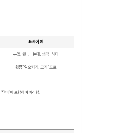
표제어 예
부엌, 햇-, -는데, 생각-하다
윗몸^일으키기, 고가^도로
 ‘단어’에 포함하여 처리함.