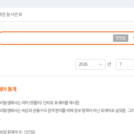
작은 창 사전
옛한글
2026
7
년
제어 통계
리말샘에서는 의미(뜻풀이) 단위로 표제어를 제시함.
리말샘에서는 속담과 관용구의 검색 편의를 위해 정보 항목이 아닌 표제어로 실었음. 그러
.
속담 표제어 수: 10769