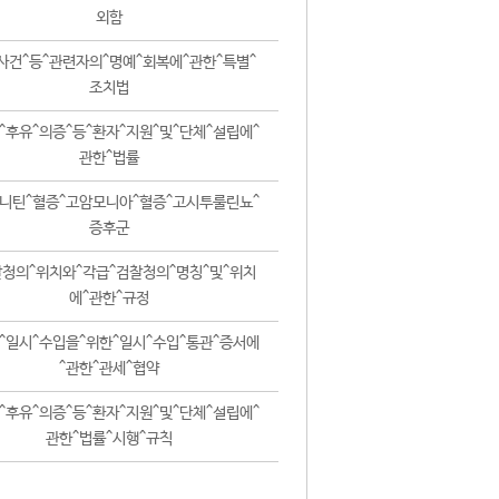
외함
사건^등^관련자의^명예^회복에^관한^특별^
조치법
^후유^의증^등^환자^지원^및^단체^설립에^
관한^법률
니틴^혈증^고암모니아^혈증^고시투룰린뇨^
증후군
청의^위치와^각급^검찰청의^명칭^및^위치
에^관한^규정
^일시^수입을^위한^일시^수입^통관^증서에
^관한^관세^협약
^후유^의증^등^환자^지원^및^단체^설립에^
관한^법률^시행^규칙