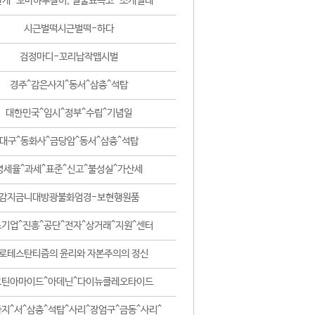
날개-꼬마하루살이, 털줄뾰족코-조개벌레
시근벌떡시근벌떡-하다
검정마디-꼬리납작맵시벌
경주^감은사지^동서^삼층^석탑
대한민국^임시^정부^수립^기념일
대구^동화사^금당암^동서^삼층^석탑
영세율^과세^표준^신고^불성실^가산세
감지금니대방광불화엄경-보현행원품
기업^진흥^공단^전자^상거래^지원^센터
로테스탄티즘의 윤리와 자본주의의 정신
코틴아마이드^아데닌^다이뉴클레오타이드
지^서^삼층^석탑^사리^장엄구^금동^사리^