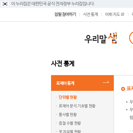
이 누리집은 대한민국 공식 전자정부 누리집입니다.
집필 참여하기
사전 통계
어휘 지도
사전 통계
표제어 통계
표
단위별 현황
우
표제어 분석 기호별 현황
우
품사별 현황
됨
음절 수별 현황
첫 자모별 현황