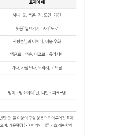
표제어 예
하나-둘, 묵은-지, 도긴-개긴
윗몸^일으키기, 고가^도로
사랑손님과 어머니, 이솝 우화
앵글로ㆍ색슨, 아프로ㆍ유라시아
가다, 가냘프다, 도라지, 고드름
망이ㆍ망소이의^난, 니만ㆍ피크-병
 번만 씀. 둘 이상의 구성 성분으로 이루어진 표제
않으며, 가운뎃점(•) 이외의 다른 기호와는 함께