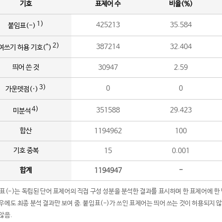
기호
표제어 수
비율(%)
1)
425213
35.584
붙임표(-)
2)
387214
32.404
여쓰기 허용 기호(^)
띄어 쓴 것
30947
2.59
3)
0
0
가운뎃점(·)
4)
351588
29.423
미분석
합산
1194962
100
기호 중복
15
0.001
합계
1194947
-
임표(-)는 독립된 단어 표제어의 직접 구성 성분을 분석한 결과를 표시하며 한 표제어에 한
우에도 최종 분석 결과만 보여 줌. 붙임표(-)가 쓰인 표제어는 띄어 쓰는 것이 허용되지 
않음.