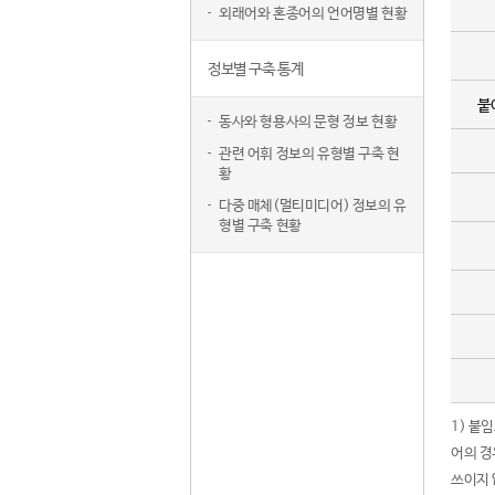
외래어와 혼종어의 언어명별 현황
정보별 구축 통계
붙
동사와 형용사의 문형 정보 현황
관련 어휘 정보의 유형별 구축 현
황
다중 매체(멀티미디어) 정보의 유
형별 구축 현황
1) 붙
어의 경
쓰이지 