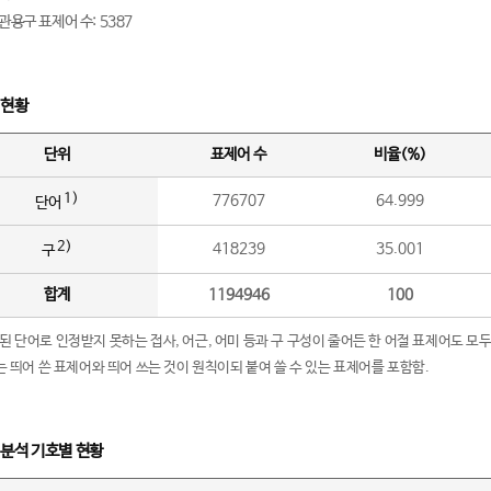
관용구 표제어 수: 5387
 현황
단위
표제어 수
비율(%)
1)
776707
64.999
단어
2)
418239
35.001
구
합계
1194946
100
립된 단어로 인정받지 못하는 접사, 어근, 어미 등과 구 구성이 줄어든 한 어절 표제어도 모두
구’는 띄어 쓴 표제어와 띄어 쓰는 것이 원칙이되 붙여 쓸 수 있는 표제어를 포함함.
 분석 기호별 현황