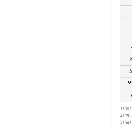
보
1) '
2) ‘
3) ‘