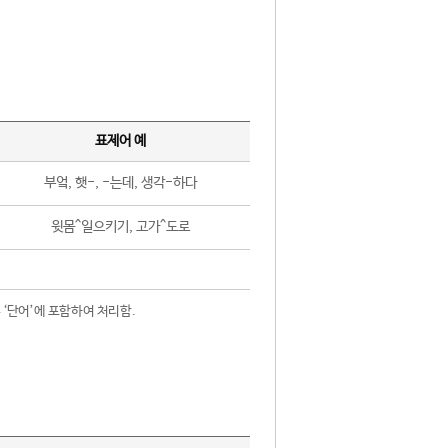
표제어 예
부엌, 햇-, -는데, 생각-하다
윗몸^일으키기, 고가^도로
 ‘단어’에 포함하여 처리함.