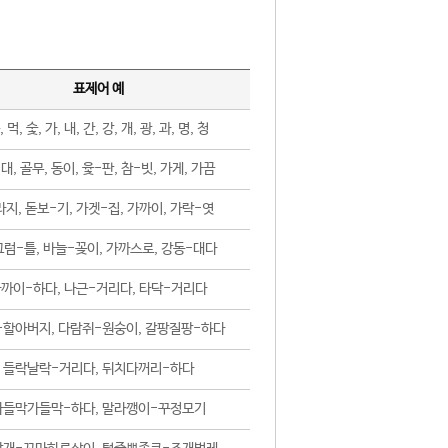
표제어 예
, 먹, 숯, 가, 내, 간, 강, 개, 광, 과, 명, 청
대, 골무, 동이, 윷-판, 참-빗, 가게, 가끔
지, 돋보-기, 가겟-집, 가까이, 가락-엿
럼-틀, 바늘-꽂이, 가까스로, 강동-대다
까이-하다, 나근-거리다, 타닥-거리다
-할아버지, 다람쥐-원숭이, 갈팡질팡-하다
들락날락-거리다, 뒤치다꺼리-하다
가들막가들막-하다, 말라깽이-꾸정모기