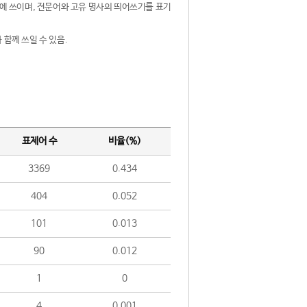
제어에 쓰이며, 전문어와 고유 명사의 띄어쓰기를 표기
 함께 쓰일 수 있음.
표제어 수
비율(%)
3369
0.434
404
0.052
101
0.013
90
0.012
1
0
4
0.001