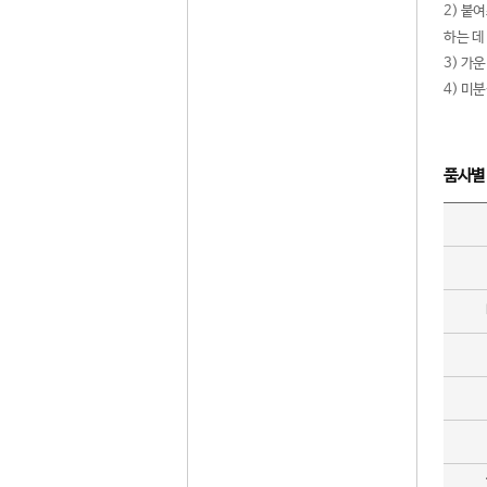
2) 붙
하는 데
3) 가
4) 미
품사별