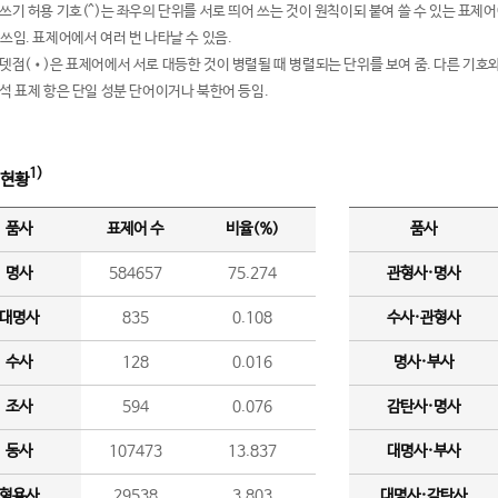
여쓰기 허용 기호(^)는 좌우의 단위를 서로 띄어 쓰는 것이 원칙이되 붙여 쓸 수 있는 표
 쓰임. 표제어에서 여러 번 나타날 수 있음.
운뎃점(•)은 표제어에서 서로 대등한 것이 병렬될 때 병렬되는 단위를 보여 줌. 다른 기호와
분석 표제 항은 단일 성분 단어이거나 북한어 등임.
1)
 현황
품사
표제어 수
비율(%)
품사
명사
584657
75.274
관형사·명사
대명사
835
0.108
수사·관형사
수사
128
0.016
명사·부사
조사
594
0.076
감탄사·명사
동사
107473
13.837
대명사·부사
형용사
29538
3.803
대명사·감탄사