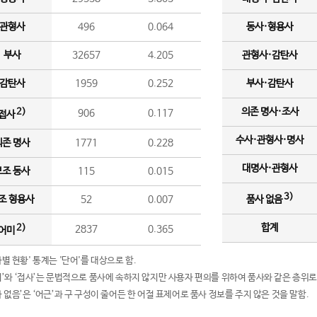
관형사
496
0.064
동사·형용사
부사
32657
4.205
관형사·감탄사
감탄사
1959
0.252
부사·감탄사
의존 명사·조사
2)
906
0.117
접사
수사·관형사·명사
의존 명사
1771
0.228
대명사·관형사
보조 동사
115
0.015
3)
조 형용사
52
0.007
품사 없음
합계
2)
2837
0.365
어미
품사별 현황' 통계는 '단어'를 대상으로 함.
어미’와 ‘접사’는 문법적으로 품사에 속하지 않지만 사용자 편의를 위하여 품사와 같은 층위로
품사 없음’은 ‘어근’과 구 구성이 줄어든 한 어절 표제어로 품사 정보를 주지 않은 것을 말함.