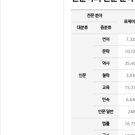
전문 분야
표제어
대분류
중분류
언어
7,32
문학
10,1
역사
35,4
인문
철학
3,43
교육
15,3
민속
6,64
인문 일반
24
법률
16,7