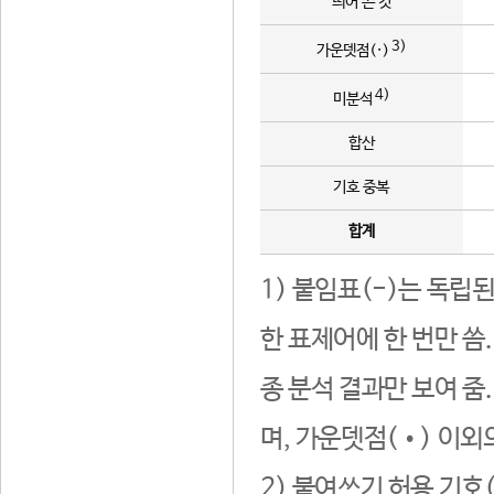
띄어 쓴 것
3)
가운뎃점(·)
4)
미분석
합산
기호 중복
합계
1) 붙임표(-)는 독립
한 표제어에 한 번만 씀
종 분석 결과만 보여 줌
며, 가운뎃점(•) 이외
2) 붙여쓰기 허용 기호