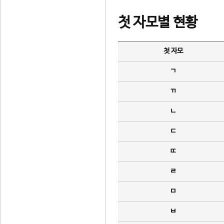
첫 자모별 현황
첫 자모
ㄱ
ㄲ
ㄴ
ㄷ
ㄸ
ㄹ
ㅁ
ㅂ