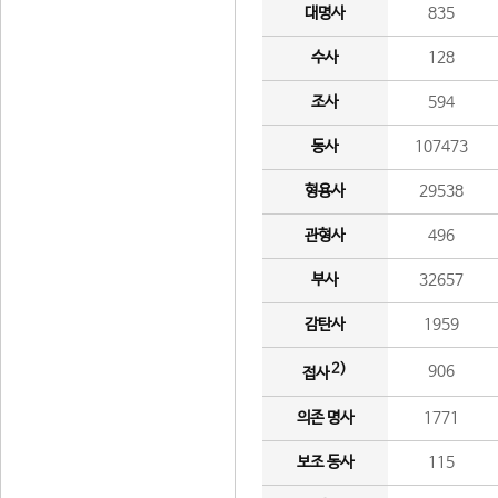
대명사
835
수사
128
조사
594
동사
107473
형용사
29538
관형사
496
부사
32657
감탄사
1959
2)
906
접사
의존 명사
1771
보조 동사
115