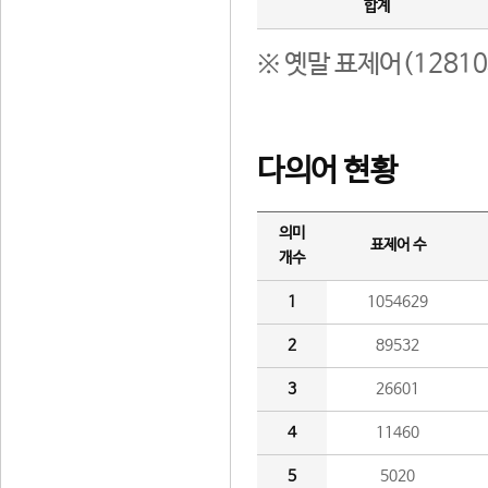
합계
※ 옛말 표제어(1281
다의어 현황
의미
표제어 수
개수
1
1054629
2
89532
3
26601
4
11460
5
5020