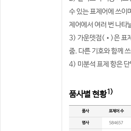
수 있는 표제어에 쓰이며
제어에서 여러 번 나타날
3) 가운뎃점(•)은 표
줌. 다른 기호와 함께 쓰
4) 미분석 표제 항은 
1)
품사별 현황
품사
표제어 수
명사
584657