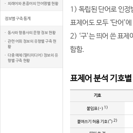
외래어와 혼종어의 언어명별 현황
1) 독립된 단어로 인정
정보별 구축 통계
표제어도 모두 ‘단어’에
동사와 형용사의 문형 정보 현황
2) ‘구’는 띄어 쓴 표
관련 어휘 정보의 유형별 구축 현
황
함함.
다중 매체(멀티미디어) 정보의 유
형별 구축 현황
표제어 분석 기호별
기호
1)
붙임표(-)
2)
붙여쓰기 허용 기호(^)