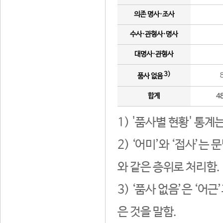
의존 명사·조사
수사·관형사·명사
대명사·관형사
3)
품사 없음
합계
4
1) '품사별 현황' 통계
2) ‘어미’와 ‘접사’
와 같은 층위로 처리함.
3) ‘품사 없음’은 ‘어
은 것을 말함.