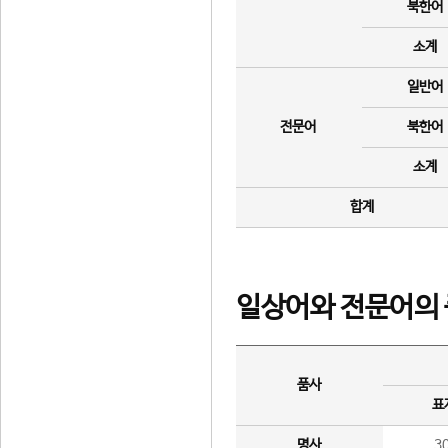
북한어
소계
일반어
전문어
북한어
소계
합계
일상어와 전문어의 
품사
표
명사
3