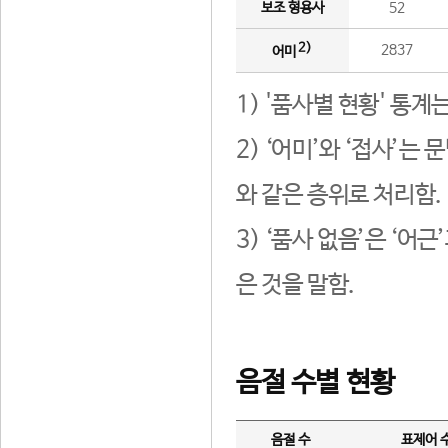
보조 형용사
52
2)
2837
어미
1) '품사별 현황' 통계
2) ‘어미’와 ‘접사’
와 같은 층위로 처리함.
3) ‘품사 없음’은 ‘어
은 것을 말함.
음절 수별 현황
음절 수
표제어 