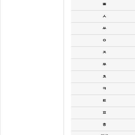
ㅃ
ㅅ
ㅆ
ㅇ
ㅈ
ㅉ
ㅊ
ㅋ
ㅌ
ㅍ
ㅎ