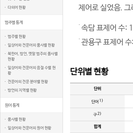
제어로 실었음. 그
다의어 현황
범주별 통계
속담 표제어 수: 1
범주별 현황
관용구 표제어 수:
일상어와 전문어의 품사별 현황
북한어, 방언, 옛말 범주의 품사별
현황
일상어와 전문어의 음절 수별 현
단위별 현황
황
전문어의 전문 분야별 현황
단위
방언의 지역별 현황
1)
단어
원어 통계
2)
구
품사별 현황
합계
일상어와 전문어의 원어 현황