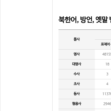
북한어, 방언, 옛말
품사
표제어
명사
4815
대명사
18
수사
3
조사
4
동사
1137
형용사
294