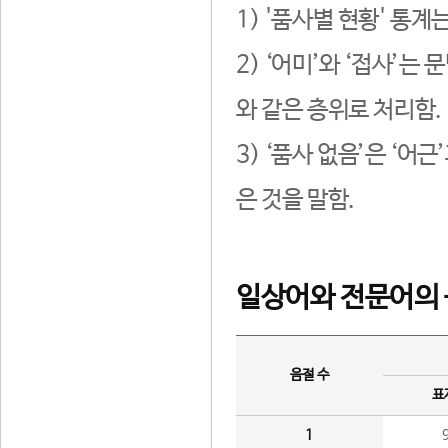
1) '품사별 현황' 통계
2) ‘어미’와 ‘접사’
와 같은 층위로 처리함.
3) ‘품사 없음’은 ‘어
은 것을 말함.
일상어와 전문어의 
음절 수
표
1