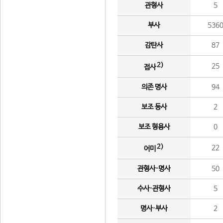
관형사
5
부사
536
감탄사
87
2)
25
접사
의존 명사
94
보조 동사
2
보조 형용사
0
2)
22
어미
관형사·명사
50
수사·관형사
5
명사·부사
2