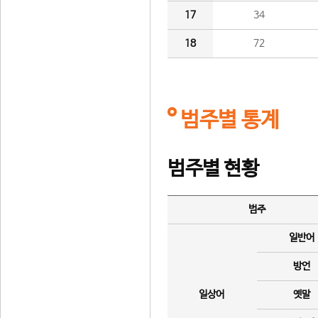
17
34
18
72
범주별 통계
범주별 현황
범주
일반어
방언
일상어
옛말