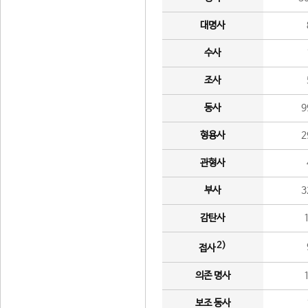
대명사
수사
조사
동사
9
형용사
2
관형사
부사
3
감탄사
2)
접사
의존 명사
보조 동사