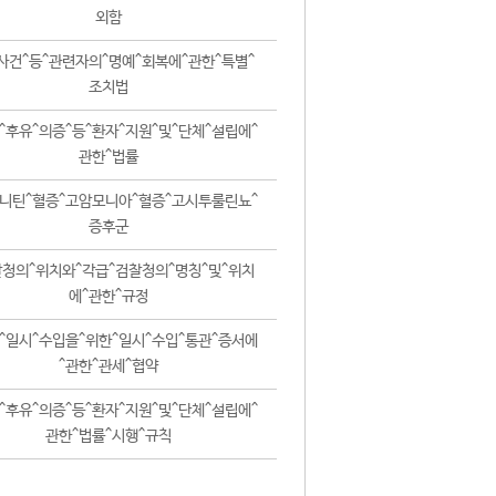
외함
사건^등^관련자의^명예^회복에^관한^특별^
조치법
^후유^의증^등^환자^지원^및^단체^설립에^
관한^법률
니틴^혈증^고암모니아^혈증^고시투룰린뇨^
증후군
청의^위치와^각급^검찰청의^명칭^및^위치
에^관한^규정
^일시^수입을^위한^일시^수입^통관^증서에
^관한^관세^협약
^후유^의증^등^환자^지원^및^단체^설립에^
관한^법률^시행^규칙