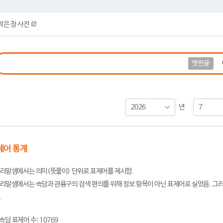
작은 창 사전
옛한글
2026
7
년
제어 통계
리말샘에서는 의미(뜻풀이) 단위로 표제어를 제시함.
리말샘에서는 속담과 관용구의 검색 편의를 위해 정보 항목이 아닌 표제어로 실었음. 그러
.
속담 표제어 수: 10769