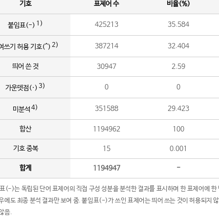
기호
표제어 수
비율(%)
1)
425213
35.584
붙임표(-)
2)
387214
32.404
여쓰기 허용 기호(^)
띄어 쓴 것
30947
2.59
3)
0
0
가운뎃점(·)
4)
351588
29.423
미분석
합산
1194962
100
기호 중복
15
0.001
합계
1194947
-
임표(-)는 독립된 단어 표제어의 직접 구성 성분을 분석한 결과를 표시하며 한 표제어에 한
우에도 최종 분석 결과만 보여 줌. 붙임표(-)가 쓰인 표제어는 띄어 쓰는 것이 허용되지 
않음.