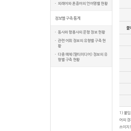
외래어와 혼종어의 언어명별 현황
정보별 구축 통계
붙
동사와 형용사의 문형 정보 현황
관련 어휘 정보의 유형별 구축 현
황
다중 매체(멀티미디어) 정보의 유
형별 구축 현황
1) 붙
어의 경
쓰이지 