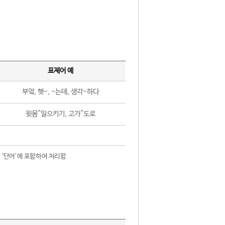
표제어 예
부엌, 햇-, -는데, 생각-하다
윗몸^일으키기, 고가^도로
 ‘단어’에 포함하여 처리함.