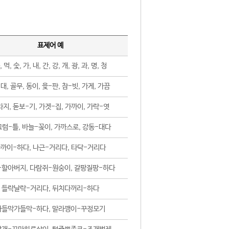
표제어 예
, 먹, 숯, 가, 내, 간, 강, 개, 광, 과, 명, 청
대, 골무, 동이, 윷-판, 참-빗, 가게, 가끔
지, 돋보-기, 가겟-집, 가까이, 가락-엿
럼-틀, 바늘-꽂이, 가까스로, 강동-대다
까이-하다, 나근-거리다, 타닥-거리다
-할아버지, 다람쥐-원숭이, 갈팡질팡-하다
들락날락-거리다, 뒤치다꺼리-하다
가들막가들막-하다, 말라깽이-꾸정모기