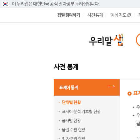
이 누리집은 대한민국 공식 전자정부 누리집입니다.
집필 참여하기
사전 통계
어휘 지도
사전 통계
표제어 통계
표
단위별 현황
우
표제어 분석 기호별 현황
우
품사별 현황
됨
음절 수별 현황
첫 자모별 현황