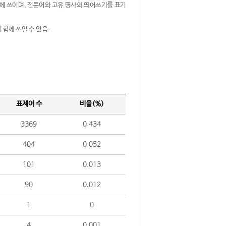
제어에 쓰이며, 전문어와 고유 명사의 띄어쓰기를 표기
 함께 쓰일 수 있음.
표제어 수
비율(%)
3369
0.434
404
0.052
101
0.013
90
0.012
1
0
4
0.001