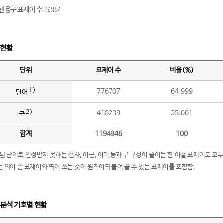
관용구 표제어 수: 5387
 현황
단위
표제어 수
비율(%)
1)
776707
64.999
단어
2)
418239
35.001
구
합계
1194946
100
립된 단어로 인정받지 못하는 접사, 어근, 어미 등과 구 구성이 줄어든 한 어절 표제어도 모두
구’는 띄어 쓴 표제어와 띄어 쓰는 것이 원칙이되 붙여 쓸 수 있는 표제어를 포함함.
 분석 기호별 현황