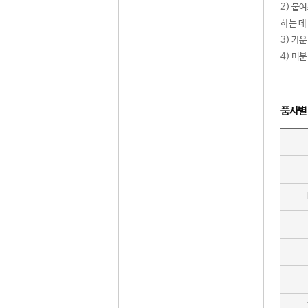
2) 붙
하는 데
3) 가
4) 미
품사별