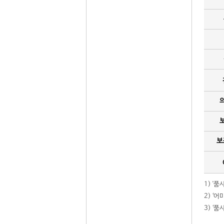
보
1) '
2) ‘
3) ‘