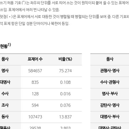
여쓰기 허용 기호(^)는 좌우의 단위를 서로 띄어 쓰는 것이 원칙이되 붙여 쓸 수 있는 표
 쓰임. 표제어에서 여러 번 나타날 수 있음.
운뎃점(•)은 표제어에서 서로 대등한 것이 병렬될 때 병렬되는 단위를 보여 줌. 다른 기호와
분석 표제 항은 단일 성분 단어이거나 북한어 등임.
1)
 현황
품사
표제어 수
비율(%)
품사
명사
584657
75.274
관형사·명사
대명사
835
0.108
수사·관형사
수사
128
0.016
명사·부사
조사
594
0.076
감탄사·명사
동사
107473
13.837
대명사·부사
형용사
29538
3.803
대명사·감탄사