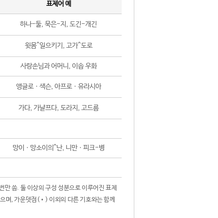
표제어 예
하나-둘, 묵은-지, 도긴-개긴
윗몸^일으키기, 고가^도로
사랑손님과 어머니, 이솝 우화
앵글로ㆍ색슨, 아프로ㆍ유라시아
가다, 가냘프다, 도라지, 고드름
망이ㆍ망소이의^난, 니만ㆍ피크-병
 번만 씀. 둘 이상의 구성 성분으로 이루어진 표제
않으며, 가운뎃점(•) 이외의 다른 기호와는 함께