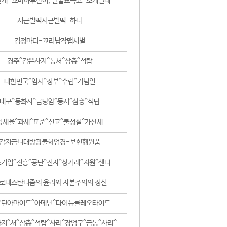
날개-꼬마하루살이, 털줄뾰족코-조개벌레
시근벌떡시근벌떡-하다
검정마디-꼬리납작맵시벌
경주^감은사지^동서^삼층^석탑
대한민국^임시^정부^수립^기념일
대구^동화사^금당암^동서^삼층^석탑
영세율^과세^표준^신고^불성실^가산세
감지금니대방광불화엄경-보현행원품
기업^진흥^공단^전자^상거래^지원^센터
로테스탄티즘의 윤리와 자본주의의 정신
코틴아마이드^아데닌^다이뉴클레오타이드
지^서^삼층^석탑^사리^장엄구^금동^사리^