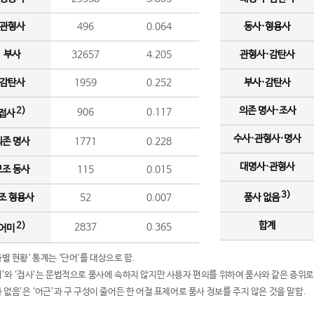
관형사
496
0.064
동사·형용사
부사
32657
4.205
관형사·감탄사
감탄사
1959
0.252
부사·감탄사
의존 명사·조사
2)
906
0.117
접사
수사·관형사·명사
의존 명사
1771
0.228
대명사·관형사
보조 동사
115
0.015
3)
조 형용사
52
0.007
품사 없음
합계
2)
2837
0.365
어미
품사별 현황' 통계는 '단어'를 대상으로 함.
어미’와 ‘접사’는 문법적으로 품사에 속하지 않지만 사용자 편의를 위하여 품사와 같은 층위로
품사 없음’은 ‘어근’과 구 구성이 줄어든 한 어절 표제어로 품사 정보를 주지 않은 것을 말함.