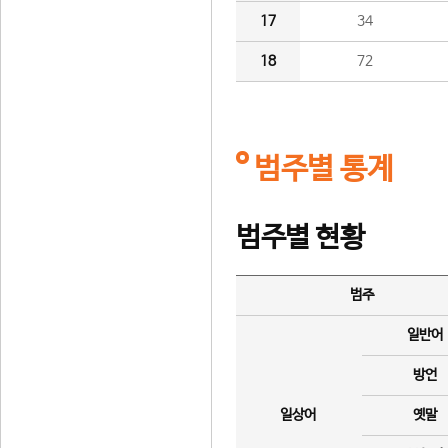
17
34
18
72
범주별 통계
범주별 현황
범주
일반어
방언
일상어
옛말