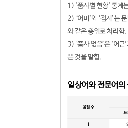
1) '품사별 현황' 통계
2) ‘어미’와 ‘접사’
와 같은 층위로 처리함.
3) ‘품사 없음’은 ‘어
은 것을 말함.
일상어와 전문어의 
음절 수
표
1