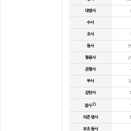
대명사
수사
조사
동사
9
형용사
2
관형사
부사
3
감탄사
2)
접사
의존 명사
보조 동사