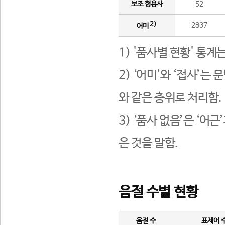
보조 형용사
52
2)
2837
어미
1) '품사별 현황' 통계
2) ‘어미’와 ‘접사’
와 같은 층위로 처리함.
3) ‘품사 없음’은 ‘어
은 것을 말함.
음절 수별 현황
음절 수
표제어 