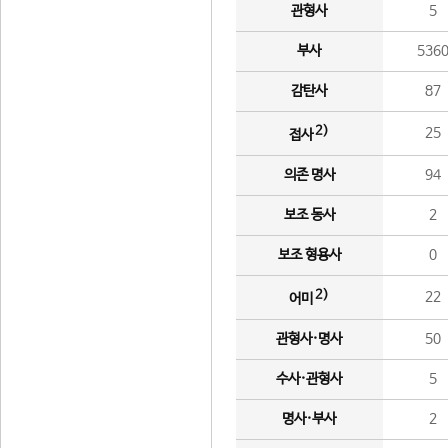
관형사
5
부사
536
감탄사
87
2)
25
접사
의존 명사
94
보조 동사
2
보조 형용사
0
2)
22
어미
관형사·명사
50
수사·관형사
5
명사·부사
2