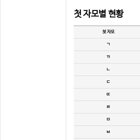
첫 자모별 현황
첫 자모
ㄱ
ㄲ
ㄴ
ㄷ
ㄸ
ㄹ
ㅁ
ㅂ