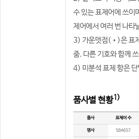
수 있는 표제어에 쓰이며
제어에서 여러 번 나타날
3) 가운뎃점(•)은 표
줌. 다른 기호와 함께 쓰
4) 미분석 표제 항은 
1)
품사별 현황
품사
표제어 수
명사
584657