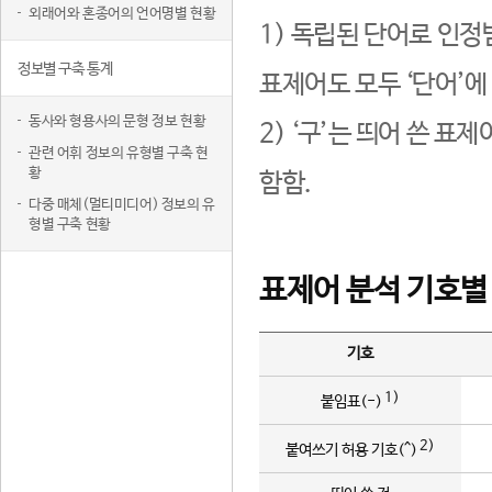
외래어와 혼종어의 언어명별 현황
1) 독립된 단어로 인정
정보별 구축 통계
표제어도 모두 ‘단어’에
동사와 형용사의 문형 정보 현황
2) ‘구’는 띄어 쓴 표
관련 어휘 정보의 유형별 구축 현
황
함함.
다중 매체(멀티미디어) 정보의 유
형별 구축 현황
표제어 분석 기호별
기호
1)
붙임표(-)
2)
붙여쓰기 허용 기호(^)