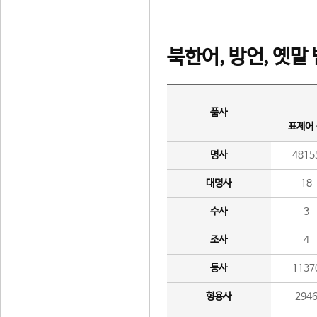
북한어, 방언, 옛말
품사
표제어
명사
4815
대명사
18
수사
3
조사
4
동사
1137
형용사
294