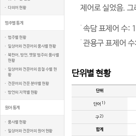
제어로 실었음. 그
다의어 현황
범주별 통계
속담 표제어 수: 1
범주별 현황
관용구 표제어 수:
일상어와 전문어의 품사별 현황
북한어, 방언, 옛말 범주의 품사별
현황
일상어와 전문어의 음절 수별 현
단위별 현황
황
전문어의 전문 분야별 현황
단위
방언의 지역별 현황
1)
단어
원어 통계
2)
구
품사별 현황
합계
일상어와 전문어의 원어 현황