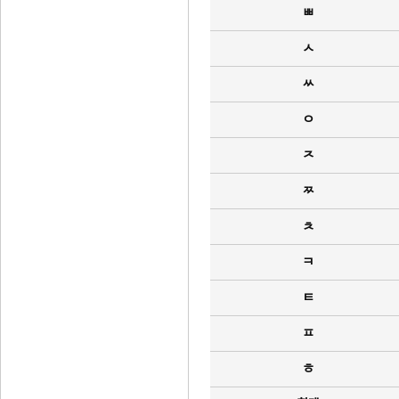
ㅃ
ㅅ
ㅆ
ㅇ
ㅈ
ㅉ
ㅊ
ㅋ
ㅌ
ㅍ
ㅎ