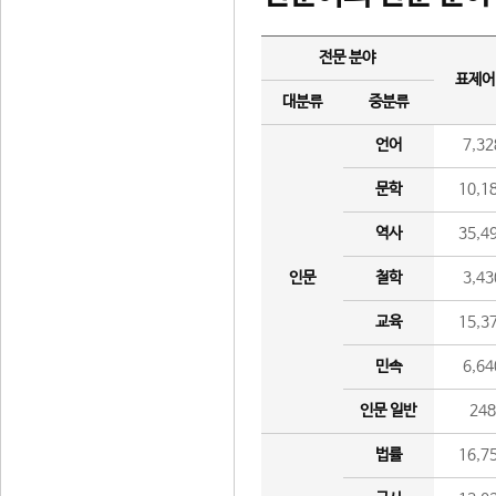
전문 분야
표제어
대분류
중분류
언어
7,32
문학
10,1
역사
35,4
인문
철학
3,43
교육
15,3
민속
6,64
인문 일반
24
법률
16,7