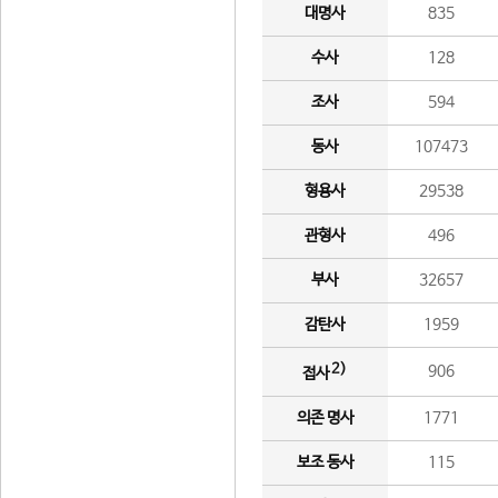
대명사
835
수사
128
조사
594
동사
107473
형용사
29538
관형사
496
부사
32657
감탄사
1959
2)
906
접사
의존 명사
1771
보조 동사
115