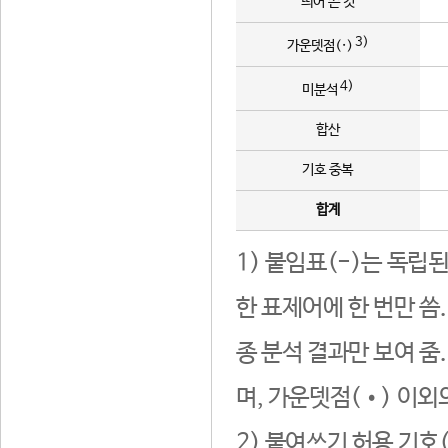
띄어 쓴 것
3)
가운뎃점(·)
4)
미분석
합산
기호 중복
합계
1) 붙임표(-)는 독립
한 표제어에 한 번만 씀
종 분석 결과만 보여 줌
며, 가운뎃점(•) 이외
2) 붙여쓰기 허용 기호