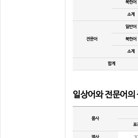
북한어
소계
일반어
전문어
북한어
소계
합계
일상어와 전문어의 
품사
표
명사
3