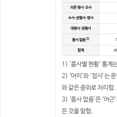
의존 명사·조사
수사·관형사·명사
대명사·관형사
3)
품사 없음
합계
4
1) '품사별 현황' 통계
2) ‘어미’와 ‘접사’
와 같은 층위로 처리함.
3) ‘품사 없음’은 ‘어
은 것을 말함.