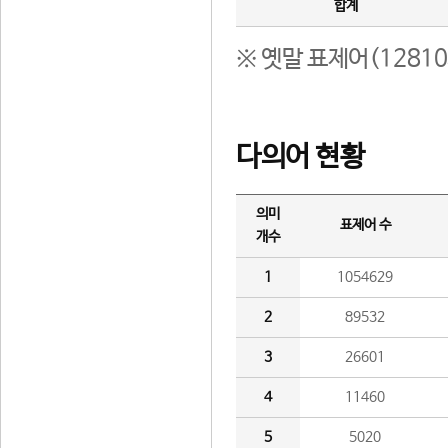
합계
※ 옛말 표제어(1281
다의어 현황
의미
표제어 수
개수
1
1054629
2
89532
3
26601
4
11460
5
5020