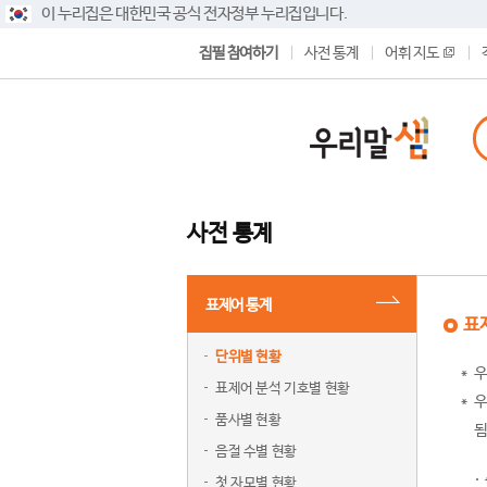
이 누리집은 대한민국 공식 전자정부 누리집입니다.
집필 참여하기
사전 통계
어휘 지도
사전 통계
표제어 통계
표
단위별 현황
우
표제어 분석 기호별 현황
우
품사별 현황
됨
음절 수별 현황
첫 자모별 현황