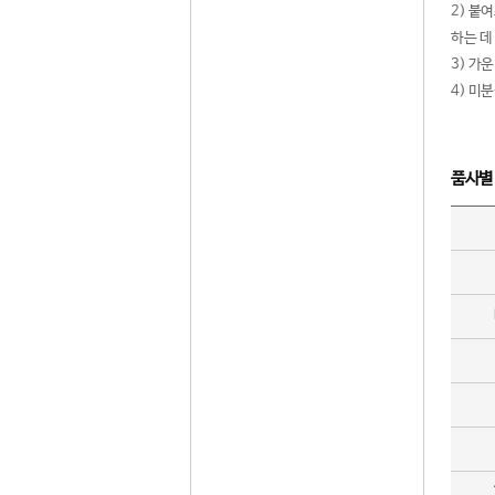
2) 붙
하는 데
3) 가
4) 미
품사별