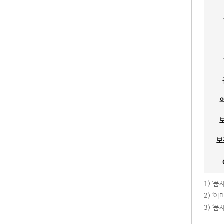
보
1) '
2) ‘
3) ‘