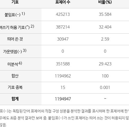
기호
표제어 수
비율(%)
1)
425213
35.584
붙임표(-)
2)
387214
32.404
여쓰기 허용 기호(^)
띄어 쓴 것
30947
2.59
3)
0
0
가운뎃점(·)
4)
351588
29.423
미분석
합산
1194962
100
기호 중복
15
0.001
합계
1194947
-
임표(-)는 독립된 단어 표제어의 직접 구성 성분을 분석한 결과를 표시하며 한 표제어에 한
우에도 최종 분석 결과만 보여 줌. 붙임표(-)가 쓰인 표제어는 띄어 쓰는 것이 허용되지 
않음.