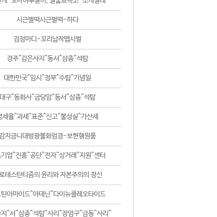
날개-꼬마하루살이, 털줄뾰족코-조개벌레
시근벌떡시근벌떡-하다
검정마디-꼬리납작맵시벌
경주^감은사지^동서^삼층^석탑
대한민국^임시^정부^수립^기념일
대구^동화사^금당암^동서^삼층^석탑
영세율^과세^표준^신고^불성실^가산세
감지금니대방광불화엄경-보현행원품
기업^진흥^공단^전자^상거래^지원^센터
로테스탄티즘의 윤리와 자본주의의 정신
코틴아마이드^아데닌^다이뉴클레오타이드
지^서^삼층^석탑^사리^장엄구^금동^사리^