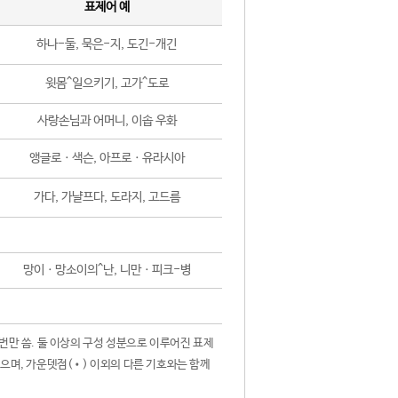
표제어 예
하나-둘, 묵은-지, 도긴-개긴
윗몸^일으키기, 고가^도로
사랑손님과 어머니, 이솝 우화
앵글로ㆍ색슨, 아프로ㆍ유라시아
가다, 가냘프다, 도라지, 고드름
망이ㆍ망소이의^난, 니만ㆍ피크-병
 번만 씀. 둘 이상의 구성 성분으로 이루어진 표제
않으며, 가운뎃점(•) 이외의 다른 기호와는 함께