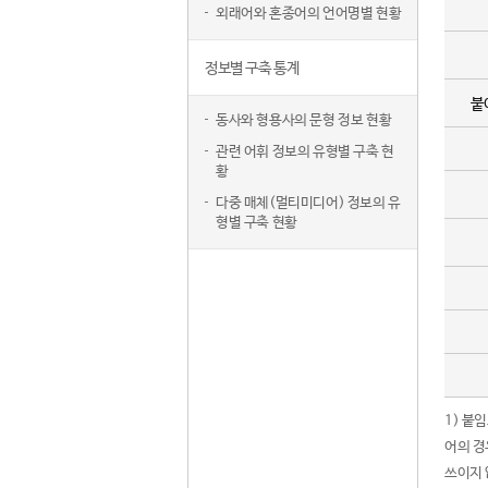
외래어와 혼종어의 언어명별 현황
정보별 구축 통계
붙
동사와 형용사의 문형 정보 현황
관련 어휘 정보의 유형별 구축 현
황
다중 매체(멀티미디어) 정보의 유
형별 구축 현황
1) 붙
어의 경
쓰이지 