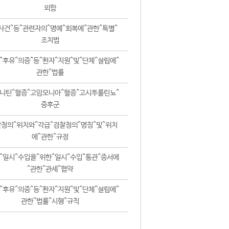
외함
사건^등^관련자의^명예^회복에^관한^특별^
조치법
^후유^의증^등^환자^지원^및^단체^설립에^
관한^법률
니틴^혈증^고암모니아^혈증^고시투룰린뇨^
증후군
청의^위치와^각급^검찰청의^명칭^및^위치
에^관한^규정
^일시^수입을^위한^일시^수입^통관^증서에
^관한^관세^협약
^후유^의증^등^환자^지원^및^단체^설립에^
관한^법률^시행^규칙