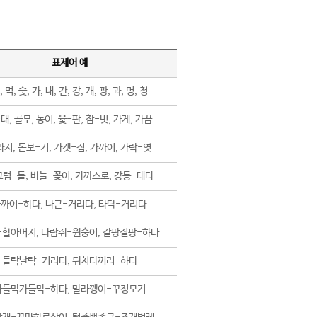
표제어 예
, 먹, 숯, 가, 내, 간, 강, 개, 광, 과, 명, 청
대, 골무, 동이, 윷-판, 참-빗, 가게, 가끔
지, 돋보-기, 가겟-집, 가까이, 가락-엿
럼-틀, 바늘-꽂이, 가까스로, 강동-대다
까이-하다, 나근-거리다, 타닥-거리다
-할아버지, 다람쥐-원숭이, 갈팡질팡-하다
들락날락-거리다, 뒤치다꺼리-하다
가들막가들막-하다, 말라깽이-꾸정모기