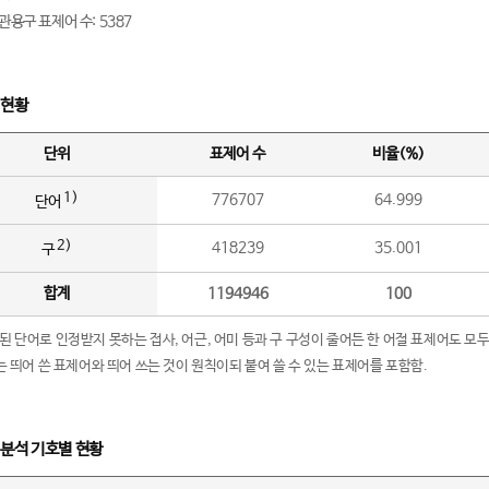
관용구 표제어 수: 5387
 현황
단위
표제어 수
비율(%)
1)
776707
64.999
단어
2)
418239
35.001
구
합계
1194946
100
립된 단어로 인정받지 못하는 접사, 어근, 어미 등과 구 구성이 줄어든 한 어절 표제어도 모두
구’는 띄어 쓴 표제어와 띄어 쓰는 것이 원칙이되 붙여 쓸 수 있는 표제어를 포함함.
 분석 기호별 현황