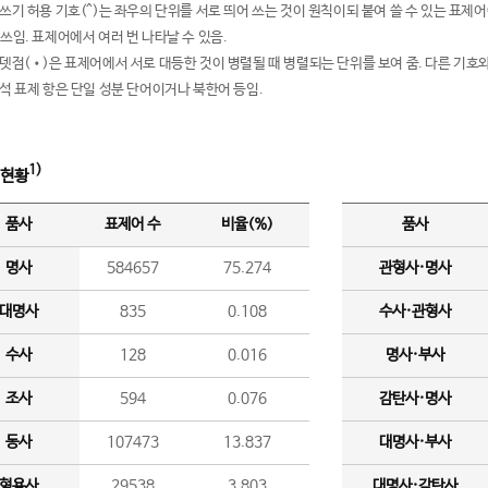
여쓰기 허용 기호(^)는 좌우의 단위를 서로 띄어 쓰는 것이 원칙이되 붙여 쓸 수 있는 표
 쓰임. 표제어에서 여러 번 나타날 수 있음.
운뎃점(•)은 표제어에서 서로 대등한 것이 병렬될 때 병렬되는 단위를 보여 줌. 다른 기호와
분석 표제 항은 단일 성분 단어이거나 북한어 등임.
1)
 현황
품사
표제어 수
비율(%)
품사
명사
584657
75.274
관형사·명사
대명사
835
0.108
수사·관형사
수사
128
0.016
명사·부사
조사
594
0.076
감탄사·명사
동사
107473
13.837
대명사·부사
형용사
29538
3.803
대명사·감탄사