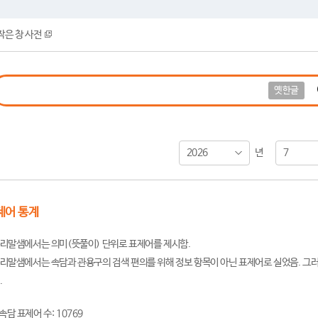
작은 창 사전
옛한글
2026
7
년
제어 통계
리말샘에서는 의미(뜻풀이) 단위로 표제어를 제시함.
리말샘에서는 속담과 관용구의 검색 편의를 위해 정보 항목이 아닌 표제어로 실었음. 그러
.
속담 표제어 수: 10769