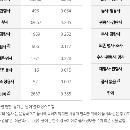
관형사
496
0.064
동사·형용사
부사
32657
4.205
관형사·감탄사
감탄사
1959
0.252
부사·감탄사
의존 명사·조사
2)
906
0.117
접사
수사·관형사·명사
의존 명사
1771
0.228
대명사·관형사
보조 동사
115
0.015
3)
조 형용사
52
0.007
품사 없음
합계
2)
2837
0.365
어미
품사별 현황' 통계는 '단어'를 대상으로 함.
어미’와 ‘접사’는 문법적으로 품사에 속하지 않지만 사용자 편의를 위하여 품사와 같은 층위로
품사 없음’은 ‘어근’과 구 구성이 줄어든 한 어절 표제어로 품사 정보를 주지 않은 것을 말함.