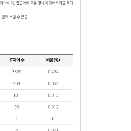
제어에 쓰이며, 전문어와 고유 명사의 띄어쓰기를 표기
 함께 쓰일 수 있음.
표제어 수
비율(%)
3369
0.434
404
0.052
101
0.013
90
0.012
1
0
4
0.001