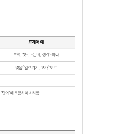
표제어 예
부엌, 햇-, -는데, 생각-하다
윗몸^일으키기, 고가^도로
 ‘단어’에 포함하여 처리함.