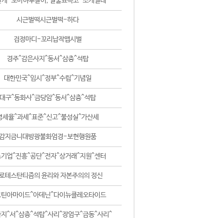
날개-꼬마하루살이, 털줄뾰족코-조개벌레
시근벌떡시근벌떡-하다
검정마디-꼬리납작맵시벌
경주^감은사지^동서^삼층^석탑
대한민국^임시^정부^수립^기념일
대구^동화사^금당암^동서^삼층^석탑
영세율^과세^표준^신고^불성실^가산세
감지금니대방광불화엄경-보현행원품
기업^진흥^공단^전자^상거래^지원^센터
로테스탄티즘의 윤리와 자본주의의 정신
코틴아마이드^아데닌^다이뉴클레오타이드
지^서^삼층^석탑^사리^장엄구^금동^사리^