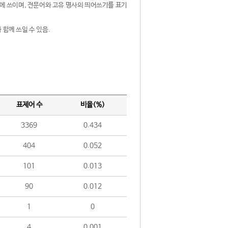
제어에 쓰이며, 전문어와 고유 명사의 띄어쓰기를 표기
 함께 쓰일 수 있음.
표제어 수
비율(%)
3369
0.434
404
0.052
101
0.013
90
0.012
1
0
4
0.001