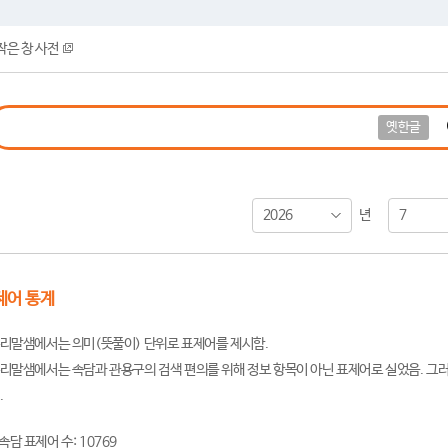
작은 창 사전
옛한글
2026
7
년
제어 통계
리말샘에서는 의미(뜻풀이) 단위로 표제어를 제시함.
리말샘에서는 속담과 관용구의 검색 편의를 위해 정보 항목이 아닌 표제어로 실었음. 그러
.
속담 표제어 수: 10769