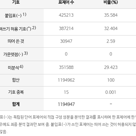
기호
표제어 수
비율(%)
1)
425213
35.584
붙임표(-)
2)
387214
32.404
여쓰기 허용 기호(^)
띄어 쓴 것
30947
2.59
3)
0
0
가운뎃점(·)
4)
351588
29.423
미분석
합산
1194962
100
기호 중복
15
0.001
합계
1194947
-
임표(-)는 독립된 단어 표제어의 직접 구성 성분을 분석한 결과를 표시하며 한 표제어에 한
우에도 최종 분석 결과만 보여 줌. 붙임표(-)가 쓰인 표제어는 띄어 쓰는 것이 허용되지 
않음.