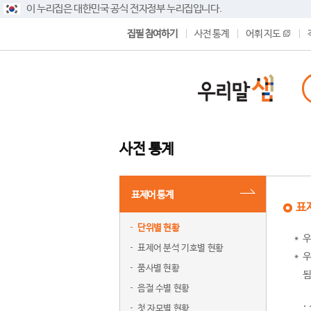
이 누리집은 대한민국 공식 전자정부 누리집입니다.
집필 참여하기
사전 통계
어휘 지도
사전 통계
표제어 통계
표
단위별 현황
우
표제어 분석 기호별 현황
우
품사별 현황
됨
음절 수별 현황
첫 자모별 현황