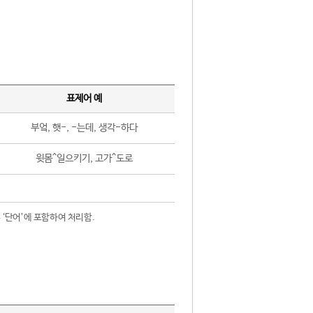
표제어 예
부엌, 햇-, -는데, 생각-하다
윗몸^일으키기, 고가^도로
 ‘단어’에 포함하여 처리함.