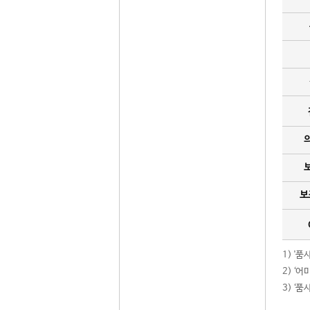
보
1) '
2) ‘
3) ‘