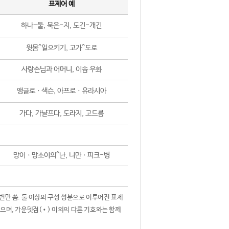
표제어 예
하나-둘, 묵은-지, 도긴-개긴
윗몸^일으키기, 고가^도로
사랑손님과 어머니, 이솝 우화
앵글로ㆍ색슨, 아프로ㆍ유라시아
가다, 가냘프다, 도라지, 고드름
망이ㆍ망소이의^난, 니만ㆍ피크-병
 번만 씀. 둘 이상의 구성 성분으로 이루어진 표제
않으며, 가운뎃점(•) 이외의 다른 기호와는 함께