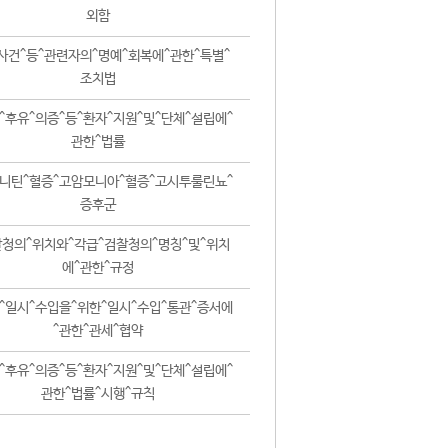
외함
사건^등^관련자의^명예^회복에^관한^특별^
조치법
^후유^의증^등^환자^지원^및^단체^설립에^
관한^법률
니틴^혈증^고암모니아^혈증^고시투룰린뇨^
증후군
청의^위치와^각급^검찰청의^명칭^및^위치
에^관한^규정
^일시^수입을^위한^일시^수입^통관^증서에
^관한^관세^협약
^후유^의증^등^환자^지원^및^단체^설립에^
관한^법률^시행^규칙