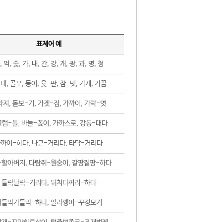
표제어 예
, 먹, 숯, 가, 내, 간, 강, 개, 광, 과, 명, 청
대, 골무, 동이, 윷-판, 참-빗, 가게, 가끔
지, 돋보-기, 가겟-집, 가까이, 가락-엿
럼-틀, 바늘-꽂이, 가까스로, 강동-대다
까이-하다, 나근-거리다, 타닥-거리다
-할아버지, 다람쥐-원숭이, 갈팡질팡-하다
들락날락-거리다, 뒤치다꺼리-하다
가들막가들막-하다, 말라깽이-꾸정모기