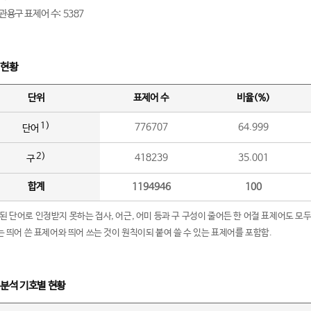
관용구 표제어 수: 5387
 현황
단위
표제어 수
비율(%)
1)
776707
64.999
단어
2)
418239
35.001
구
합계
1194946
100
립된 단어로 인정받지 못하는 접사, 어근, 어미 등과 구 구성이 줄어든 한 어절 표제어도 모두
구’는 띄어 쓴 표제어와 띄어 쓰는 것이 원칙이되 붙여 쓸 수 있는 표제어를 포함함.
 분석 기호별 현황