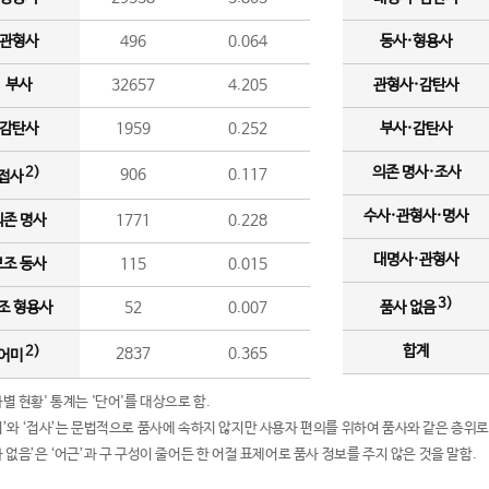
관형사
496
0.064
동사·형용사
부사
32657
4.205
관형사·감탄사
감탄사
1959
0.252
부사·감탄사
의존 명사·조사
2)
906
0.117
접사
수사·관형사·명사
의존 명사
1771
0.228
대명사·관형사
보조 동사
115
0.015
3)
조 형용사
52
0.007
품사 없음
합계
2)
2837
0.365
어미
품사별 현황' 통계는 '단어'를 대상으로 함.
어미’와 ‘접사’는 문법적으로 품사에 속하지 않지만 사용자 편의를 위하여 품사와 같은 층위로
품사 없음’은 ‘어근’과 구 구성이 줄어든 한 어절 표제어로 품사 정보를 주지 않은 것을 말함.