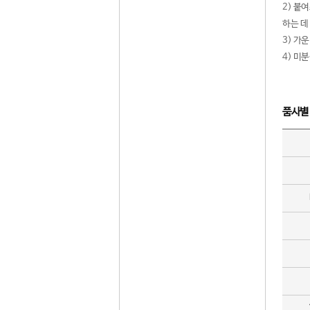
2) 붙
하는 데
3) 가
4) 미
품사별