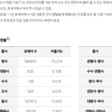
여쓰기 허용 기호(^)는 좌우의 단위를 서로 띄어 쓰는 것이 원칙이되 붙여 쓸 수 있는 표
 쓰임. 표제어에서 여러 번 나타날 수 있음.
운뎃점(•)은 표제어에서 서로 대등한 것이 병렬될 때 병렬되는 단위를 보여 줌. 다른 기호와
분석 표제 항은 단일 성분 단어이거나 북한어 등임.
1)
 현황
품사
표제어 수
비율(%)
품사
명사
584657
75.274
관형사·명사
대명사
835
0.108
수사·관형사
수사
128
0.016
명사·부사
조사
594
0.076
감탄사·명사
동사
107473
13.837
대명사·부사
형용사
29538
3.803
대명사·감탄사