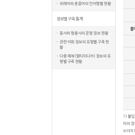
외래어와 혼종어의 언어명별 현황
정보별 구축 통계
붙
동사와 형용사의 문형 정보 현황
관련 어휘 정보의 유형별 구축 현
황
다중 매체(멀티미디어) 정보의 유
형별 구축 현황
1) 붙
어의 경
쓰이지 