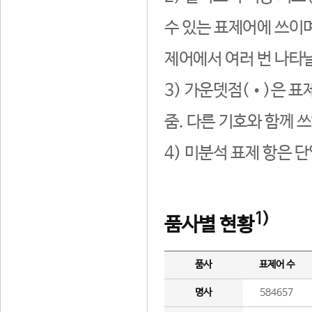
수 있는 표제어에 쓰이며
제어에서 여러 번 나타날
3) 가운뎃점(•)은 표
줌. 다른 기호와 함께 쓰
4) 미분석 표제 항은 
1)
품사별 현황
품사
표제어 수
명사
584657