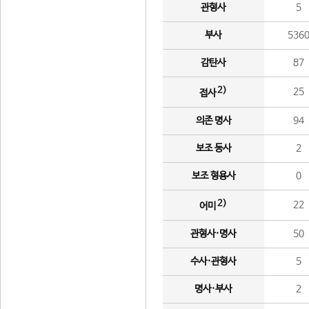
관형사
5
부사
536
감탄사
87
2)
25
접사
의존 명사
94
보조 동사
2
보조 형용사
0
2)
22
어미
관형사·명사
50
수사·관형사
5
명사·부사
2