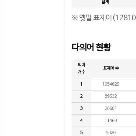
합계
※ 옛말 표제어(1281
다의어 현황
의미
표제어 수
개수
1
1054629
2
89532
3
26601
4
11460
5
5020