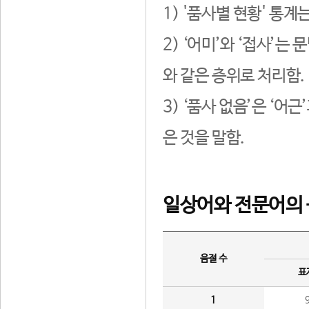
1) '품사별 현황' 통계
2) ‘어미’와 ‘접사’
와 같은 층위로 처리함.
3) ‘품사 없음’은 ‘어
은 것을 말함.
일상어와 전문어의 
음절 수
표
1