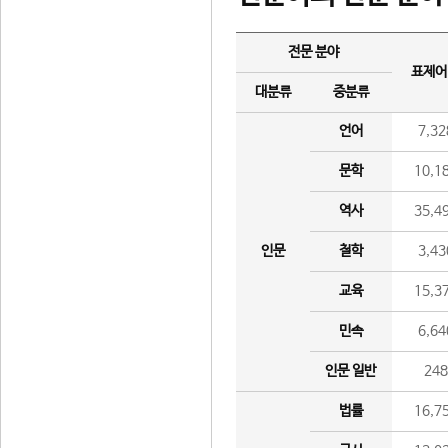
전문 분야
표제어
대분류
중분류
언어
7,32
문학
10,1
역사
35,4
인문
철학
3,43
교육
15,3
민속
6,64
인문 일반
24
법률
16,7