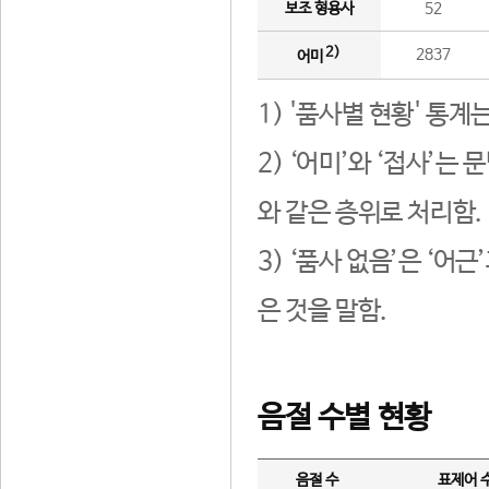
보조 형용사
52
2)
2837
어미
1) '품사별 현황' 통계
2) ‘어미’와 ‘접사’
와 같은 층위로 처리함.
3) ‘품사 없음’은 ‘어
은 것을 말함.
음절 수별 현황
음절 수
표제어 