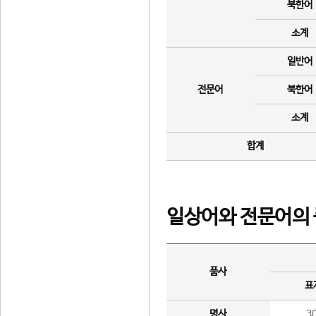
북한어
소계
일반어
전문어
북한어
소계
합계
일상어와 전문어의 
품사
표
명사
3