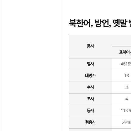
북한어, 방언, 옛말
품사
표제어
명사
4815
대명사
18
수사
3
조사
4
동사
1137
형용사
294