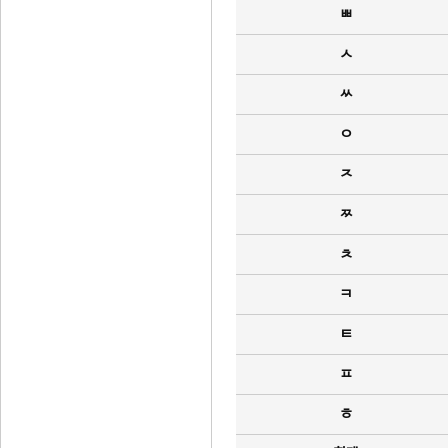
ㅃ
ㅅ
ㅆ
ㅇ
ㅈ
ㅉ
ㅊ
ㅋ
ㅌ
ㅍ
ㅎ