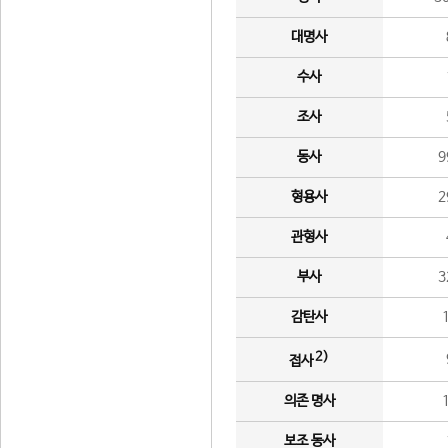
대명사
수사
조사
동사
9
형용사
2
관형사
부사
3
감탄사
2)
접사
의존 명사
보조 동사