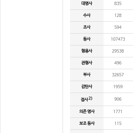
대명사
835
수사
128
조사
594
동사
107473
형용사
29538
관형사
496
부사
32657
감탄사
1959
2)
906
접사
의존 명사
1771
보조 동사
115