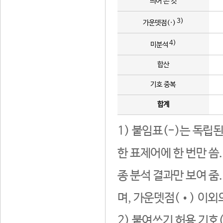
띄어 쓴 것
3)
가운뎃점(·)
4)
미분석
합산
기호 중복
합계
1) 붙임표(-)는 독립
한 표제어에 한 번만 씀
종 분석 결과만 보여 줌
며, 가운뎃점(•) 이외
2) 붙여쓰기 허용 기호