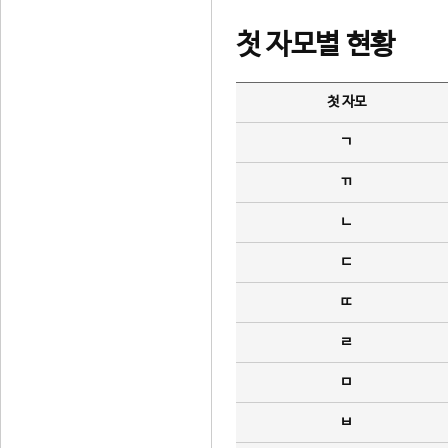
첫 자모별 현황
첫 자모
ㄱ
ㄲ
ㄴ
ㄷ
ㄸ
ㄹ
ㅁ
ㅂ