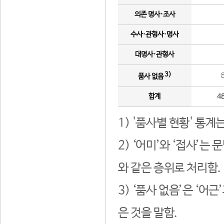
의존 명사·조사
수사·관형사·명사
대명사·관형사
3)
품사 없음
합계
4
1) '품사별 현황' 통계
2) ‘어미’와 ‘접사’
와 같은 층위로 처리함.
3) ‘품사 없음’은 ‘어
은 것을 말함.