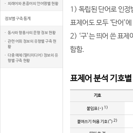
외래어와 혼종어의 언어명별 현황
1) 독립된 단어로 인정
정보별 구축 통계
표제어도 모두 ‘단어’에
동사와 형용사의 문형 정보 현황
2) ‘구’는 띄어 쓴 표
관련 어휘 정보의 유형별 구축 현
황
함함.
다중 매체(멀티미디어) 정보의 유
형별 구축 현황
표제어 분석 기호별
기호
1)
붙임표(-)
2)
붙여쓰기 허용 기호(^)