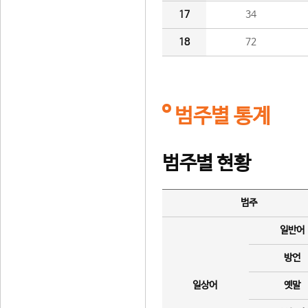
17
34
18
72
범주별 통계
범주별 현황
범주
일반어
방언
일상어
옛말