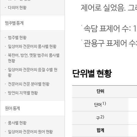
제어로 실었음. 그
다의어 현황
범주별 통계
속담 표제어 수: 1
범주별 현황
관용구 표제어 수:
일상어와 전문어의 품사별 현황
북한어, 방언, 옛말 범주의 품사별
현황
일상어와 전문어의 음절 수별 현
단위별 현황
황
전문어의 전문 분야별 현황
단위
방언의 지역별 현황
1)
단어
원어 통계
2)
구
품사별 현황
합계
일상어와 전문어의 원어 현황