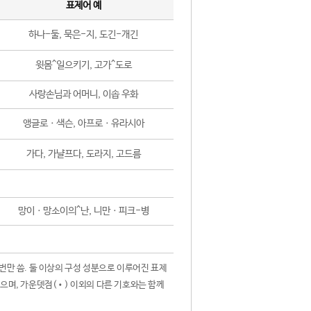
표제어 예
하나-둘, 묵은-지, 도긴-개긴
윗몸^일으키기, 고가^도로
사랑손님과 어머니, 이솝 우화
앵글로ㆍ색슨, 아프로ㆍ유라시아
가다, 가냘프다, 도라지, 고드름
망이ㆍ망소이의^난, 니만ㆍ피크-병
 번만 씀. 둘 이상의 구성 성분으로 이루어진 표제
않으며, 가운뎃점(•) 이외의 다른 기호와는 함께