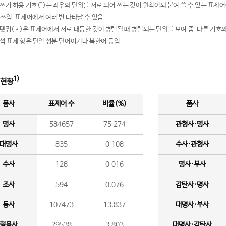
여쓰기 허용 기호(^)는 좌우의 단위를 서로 띄어 쓰는 것이 원칙이되 붙여 쓸 수 있는 표
 쓰임. 표제어에서 여러 번 나타날 수 있음.
운뎃점(•)은 표제어에서 서로 대등한 것이 병렬될 때 병렬되는 단위를 보여 줌. 다른 기호와
분석 표제 항은 단일 성분 단어이거나 북한어 등임.
1)
 현황
품사
표제어 수
비율(%)
품사
명사
584657
75.274
관형사·명사
대명사
835
0.108
수사·관형사
수사
128
0.016
명사·부사
조사
594
0.076
감탄사·명사
동사
107473
13.837
대명사·부사
형용사
29538
3.803
대명사·감탄사