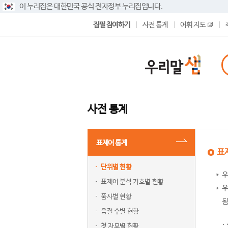
이 누리집은 대한민국 공식 전자정부 누리집입니다.
집필 참여하기
사전 통계
어휘 지도
사전 통계
표제어 통계
표
단위별 현황
우
표제어 분석 기호별 현황
우
품사별 현황
됨
음절 수별 현황
첫 자모별 현황