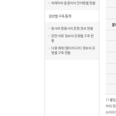
외래어와 혼종어의 언어명별 현황
정보별 구축 통계
붙
동사와 형용사의 문형 정보 현황
관련 어휘 정보의 유형별 구축 현
황
다중 매체(멀티미디어) 정보의 유
형별 구축 현황
1) 붙
어의 경
쓰이지 