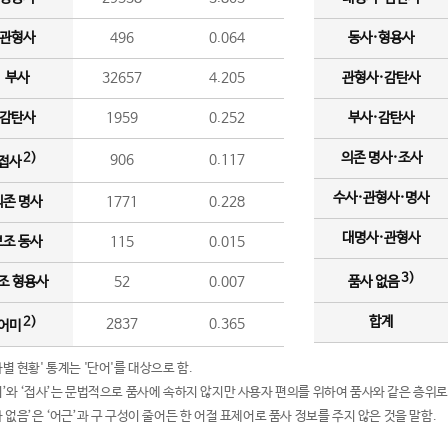
관형사
496
0.064
동사·형용사
부사
32657
4.205
관형사·감탄사
감탄사
1959
0.252
부사·감탄사
의존 명사·조사
2)
906
0.117
접사
수사·관형사·명사
의존 명사
1771
0.228
대명사·관형사
보조 동사
115
0.015
3)
조 형용사
52
0.007
품사 없음
합계
2)
2837
0.365
어미
품사별 현황' 통계는 '단어'를 대상으로 함.
어미’와 ‘접사’는 문법적으로 품사에 속하지 않지만 사용자 편의를 위하여 품사와 같은 층위로
품사 없음’은 ‘어근’과 구 구성이 줄어든 한 어절 표제어로 품사 정보를 주지 않은 것을 말함.