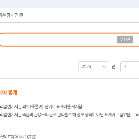
작은 창 사전
옛한글
2026
7
년
제어 통계
리말샘에서는 의미(뜻풀이) 단위로 표제어를 제시함.
리말샘에서는 속담과 관용구의 검색 편의를 위해 정보 항목이 아닌 표제어로 실었음. 그러
.
속담 표제어 수: 10769