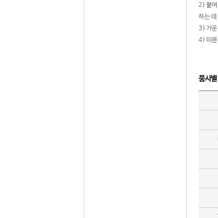
2) 붙
하는 데
3) 가
4) 미
품사별