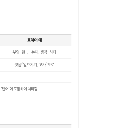
표제어 예
부엌, 햇-, -는데, 생각-하다
윗몸^일으키기, 고가^도로
 ‘단어’에 포함하여 처리함.