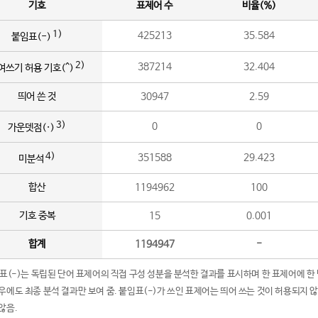
기호
표제어 수
비율(%)
1)
425213
35.584
붙임표(-)
2)
387214
32.404
여쓰기 허용 기호(^)
띄어 쓴 것
30947
2.59
3)
0
0
가운뎃점(·)
4)
351588
29.423
미분석
합산
1194962
100
기호 중복
15
0.001
합계
1194947
-
임표(-)는 독립된 단어 표제어의 직접 구성 성분을 분석한 결과를 표시하며 한 표제어에 한
우에도 최종 분석 결과만 보여 줌. 붙임표(-)가 쓰인 표제어는 띄어 쓰는 것이 허용되지 
않음.