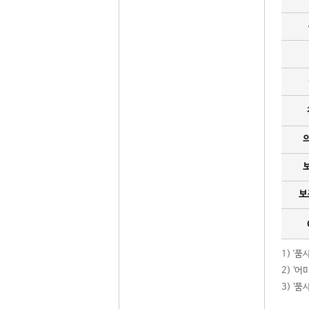
보
1) '
2) ‘
3) ‘