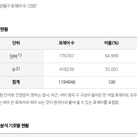
관용구 표제어 수: 5387
 현황
단위
표제어 수
비율(%)
1)
776707
64.999
단어
2)
418239
35.001
구
합계
1194946
100
립된 단어로 인정받지 못하는 접사, 어근, 어미 등과 구 구성이 줄어든 한 어절 표제어도 모두
구’는 띄어 쓴 표제어와 띄어 쓰는 것이 원칙이되 붙여 쓸 수 있는 표제어를 포함함.
 분석 기호별 현황