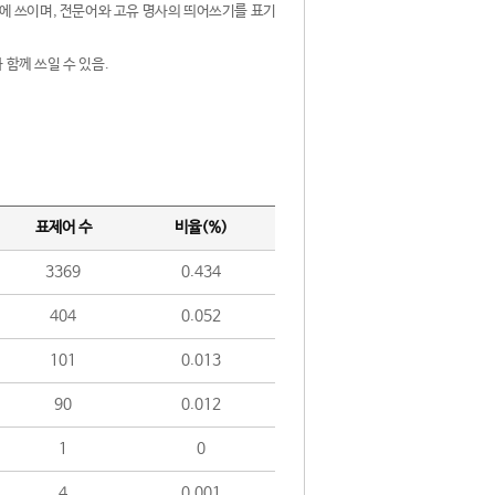
제어에 쓰이며, 전문어와 고유 명사의 띄어쓰기를 표기
 함께 쓰일 수 있음.
표제어 수
비율(%)
3369
0.434
404
0.052
101
0.013
90
0.012
1
0
4
0.001