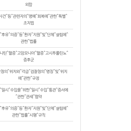
외함
사건^등^관련자의^명예^회복에^관한^특별^
조치법
^후유^의증^등^환자^지원^및^단체^설립에^
관한^법률
니틴^혈증^고암모니아^혈증^고시투룰린뇨^
증후군
청의^위치와^각급^검찰청의^명칭^및^위치
에^관한^규정
^일시^수입을^위한^일시^수입^통관^증서에
^관한^관세^협약
^후유^의증^등^환자^지원^및^단체^설립에^
관한^법률^시행^규칙