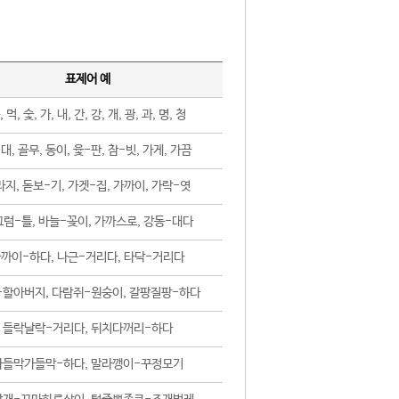
표제어 예
, 먹, 숯, 가, 내, 간, 강, 개, 광, 과, 명, 청
대, 골무, 동이, 윷-판, 참-빗, 가게, 가끔
지, 돋보-기, 가겟-집, 가까이, 가락-엿
럼-틀, 바늘-꽂이, 가까스로, 강동-대다
까이-하다, 나근-거리다, 타닥-거리다
-할아버지, 다람쥐-원숭이, 갈팡질팡-하다
들락날락-거리다, 뒤치다꺼리-하다
가들막가들막-하다, 말라깽이-꾸정모기