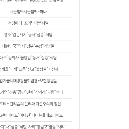
날개-꼬마하루살이, 털줄뾰족코-조개벌레
시근벌떡시근벌떡-하다
검정마디-꼬리납작맵시벌
경주^감은사지^동서^삼층^석탑
대한민국^임시^정부^수립^기념일
대구^동화사^금당암^동서^삼층^석탑
영세율^과세^표준^신고^불성실^가산세
감지금니대방광불화엄경-보현행원품
기업^진흥^공단^전자^상거래^지원^센터
로테스탄티즘의 윤리와 자본주의의 정신
코틴아마이드^아데닌^다이뉴클레오타이드
지^서^삼층^석탑^사리^장엄구^금동^사리^