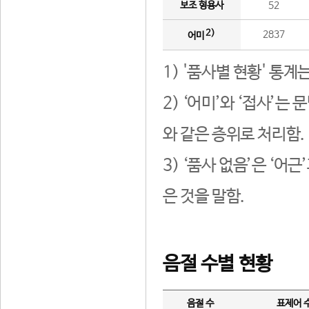
보조 형용사
52
2)
2837
어미
1) '품사별 현황' 통계
2) ‘어미’와 ‘접사’
와 같은 층위로 처리함.
3) ‘품사 없음’은 ‘어
은 것을 말함.
음절 수별 현황
음절 수
표제어 