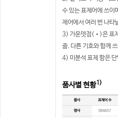
수 있는 표제어에 쓰이며
제어에서 여러 번 나타날
3) 가운뎃점(•)은 표
줌. 다른 기호와 함께 쓰
4) 미분석 표제 항은 
1)
품사별 현황
품사
표제어 수
명사
584657