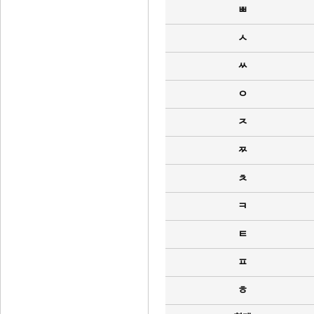
ㅃ
ㅅ
ㅆ
ㅇ
ㅈ
ㅉ
ㅊ
ㅋ
ㅌ
ㅍ
ㅎ