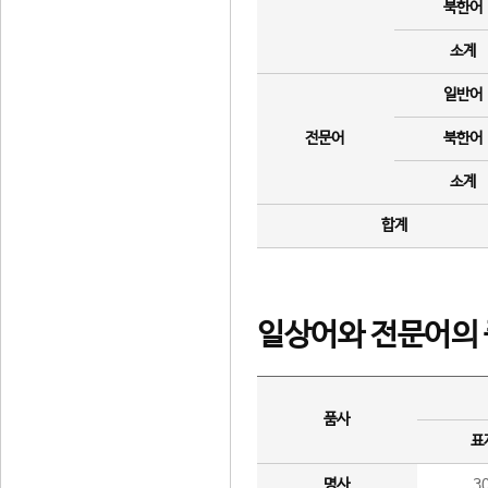
북한어
소계
일반어
전문어
북한어
소계
합계
일상어와 전문어의 
품사
표
명사
3