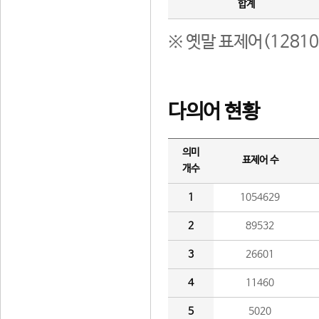
합계
※ 옛말 표제어(1281
다의어 현황
의미
표제어 수
개수
1
1054629
2
89532
3
26601
4
11460
5
5020