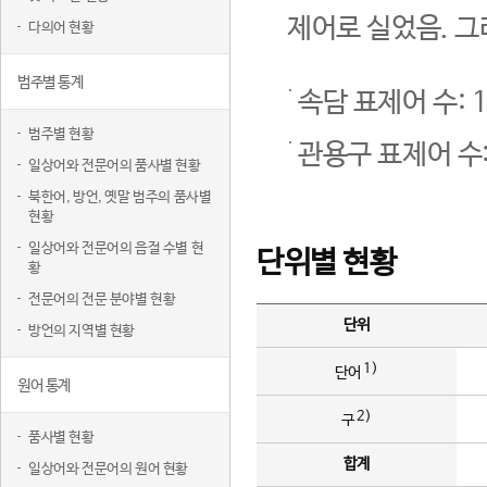
제어로 실었음. 그
다의어 현황
범주별 통계
속담 표제어 수: 1
범주별 현황
관용구 표제어 수:
일상어와 전문어의 품사별 현황
북한어, 방언, 옛말 범주의 품사별
현황
일상어와 전문어의 음절 수별 현
단위별 현황
황
전문어의 전문 분야별 현황
단위
방언의 지역별 현황
1)
단어
원어 통계
2)
구
품사별 현황
합계
일상어와 전문어의 원어 현황