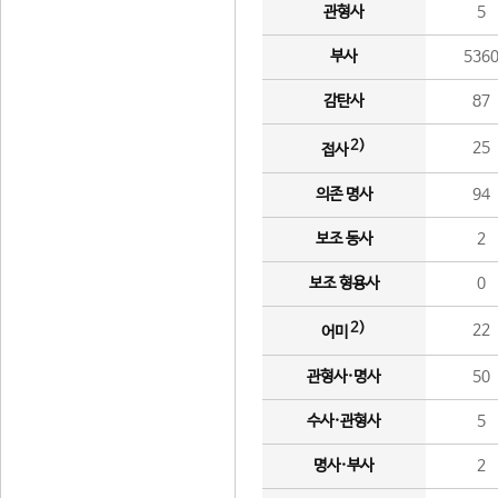
관형사
5
부사
536
감탄사
87
2)
25
접사
의존 명사
94
보조 동사
2
보조 형용사
0
2)
22
어미
관형사·명사
50
수사·관형사
5
명사·부사
2