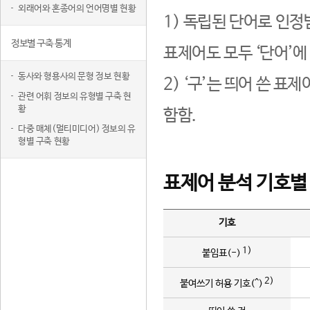
외래어와 혼종어의 언어명별 현황
1) 독립된 단어로 인정
정보별 구축 통계
표제어도 모두 ‘단어’에
동사와 형용사의 문형 정보 현황
2) ‘구’는 띄어 쓴 표
관련 어휘 정보의 유형별 구축 현
황
함함.
다중 매체(멀티미디어) 정보의 유
형별 구축 현황
표제어 분석 기호별
기호
1)
붙임표(-)
2)
붙여쓰기 허용 기호(^)