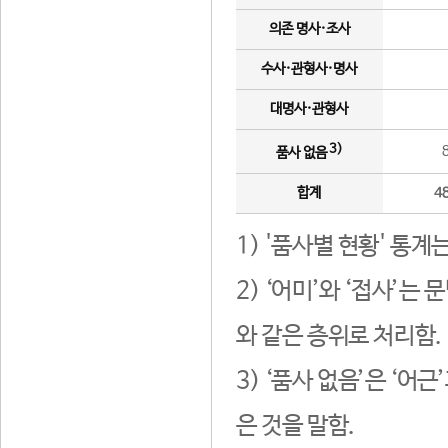
의존 명사·조사
수사·관형사·명사
대명사·관형사
3)
품사 없음
합계
4
1) '품사별 현황' 통계
2) ‘어미’와 ‘접사’
와 같은 층위로 처리함.
3) ‘품사 없음’은 ‘어
은 것을 말함.