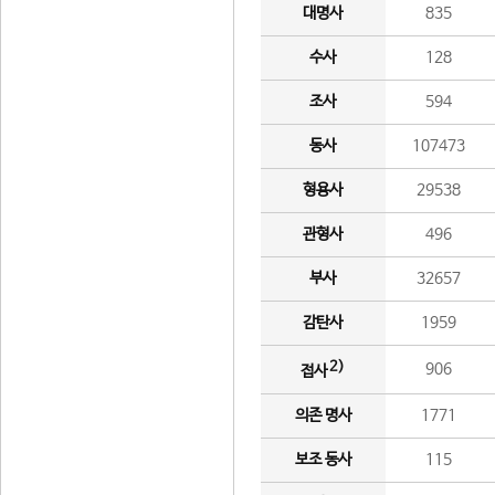
대명사
835
수사
128
조사
594
동사
107473
형용사
29538
관형사
496
부사
32657
감탄사
1959
2)
906
접사
의존 명사
1771
보조 동사
115