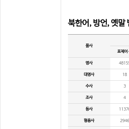
북한어, 방언, 옛말
품사
표제어
명사
4815
대명사
18
수사
3
조사
4
동사
1137
형용사
294