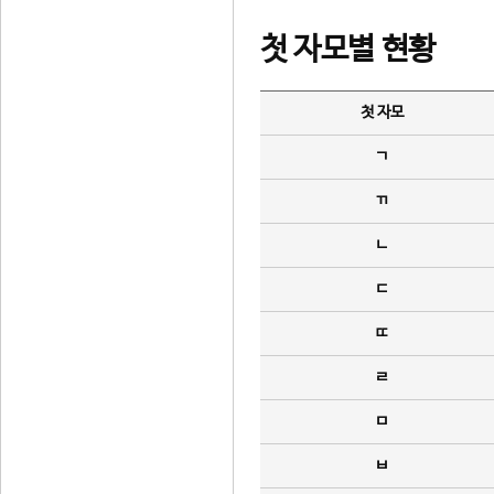
첫 자모별 현황
첫 자모
ㄱ
ㄲ
ㄴ
ㄷ
ㄸ
ㄹ
ㅁ
ㅂ