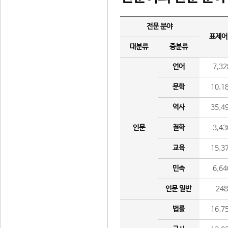
전문 분야
표제어
대분류
중분류
언어
7,32
문학
10,1
역사
35,4
인문
철학
3,43
교육
15,3
민속
6,64
인문 일반
24
법률
16,7