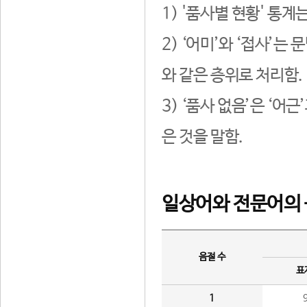
1) '품사별 현황' 통계
2) ‘어미’와 ‘접사’
와 같은 층위로 처리함.
3) ‘품사 없음’은 ‘어
은 것을 말함.
일상어와 전문어의 
음절 수
표
1