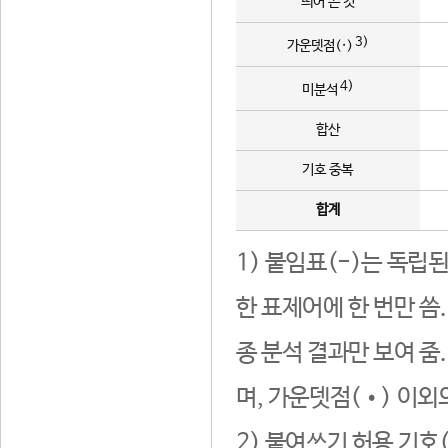
띄어 쓴 것
3)
가운뎃점(·)
4)
미분석
합산
기호 중복
합계
1) 붙임표(-)는 독립
한 표제어에 한 번만 씀
종 분석 결과만 보여 줌
며, 가운뎃점(•) 이외
2) 붙여쓰기 허용 기호