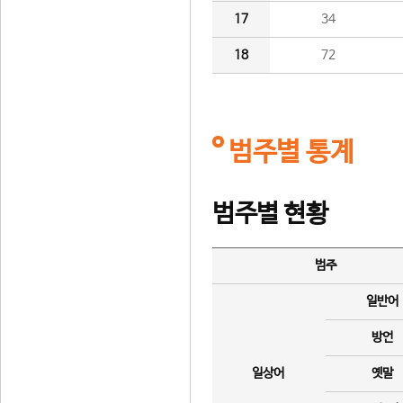
17
34
18
72
범주별 통계
범주별 현황
범주
일반어
방언
일상어
옛말