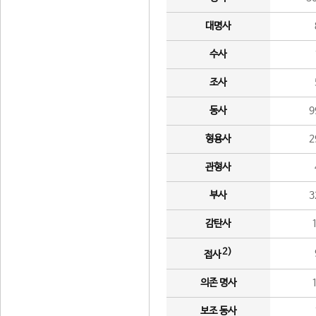
대명사
수사
조사
동사
9
형용사
2
관형사
부사
3
감탄사
2)
접사
의존 명사
보조 동사