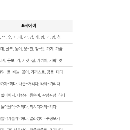
표제어 예
, 먹, 숯, 가, 내, 간, 강, 개, 광, 과, 명, 청
대, 골무, 동이, 윷-판, 참-빗, 가게, 가끔
지, 돋보-기, 가겟-집, 가까이, 가락-엿
럼-틀, 바늘-꽂이, 가까스로, 강동-대다
까이-하다, 나근-거리다, 타닥-거리다
-할아버지, 다람쥐-원숭이, 갈팡질팡-하다
들락날락-거리다, 뒤치다꺼리-하다
가들막가들막-하다, 말라깽이-꾸정모기