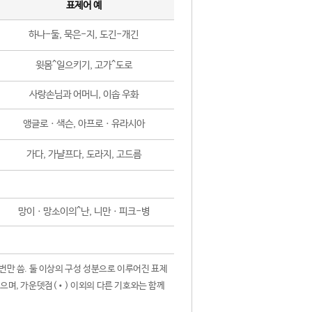
표제어 예
하나-둘, 묵은-지, 도긴-개긴
윗몸^일으키기, 고가^도로
사랑손님과 어머니, 이솝 우화
앵글로ㆍ색슨, 아프로ㆍ유라시아
가다, 가냘프다, 도라지, 고드름
망이ㆍ망소이의^난, 니만ㆍ피크-병
 번만 씀. 둘 이상의 구성 성분으로 이루어진 표제
않으며, 가운뎃점(•) 이외의 다른 기호와는 함께