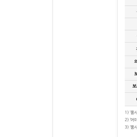
보
1) '
2) ‘
3) ‘