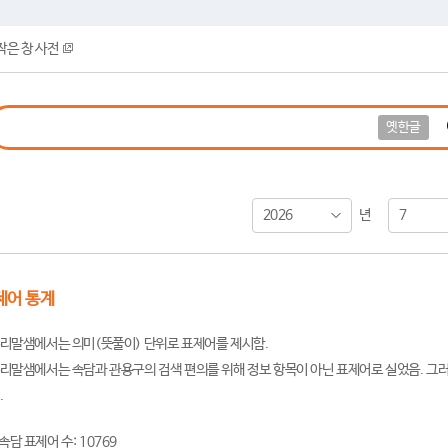
작은 창 사전
옛한글
2026
7
년
제어 통계
리말샘에서는 의미(뜻풀이) 단위로 표제어를 제시함.
리말샘에서는 속담과 관용구의 검색 편의를 위해 정보 항목이 아닌 표제어로 실었음. 그러
.
속담 표제어 수: 10769