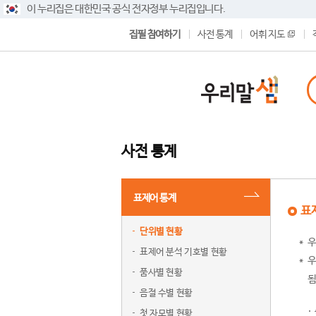
이 누리집은 대한민국 공식 전자정부 누리집입니다.
집필 참여하기
사전 통계
어휘 지도
사전 통계
표제어 통계
표
단위별 현황
우
표제어 분석 기호별 현황
우
품사별 현황
됨
음절 수별 현황
첫 자모별 현황