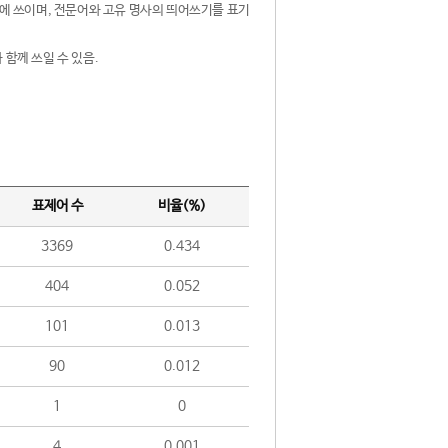
제어에 쓰이며, 전문어와 고유 명사의 띄어쓰기를 표기
 함께 쓰일 수 있음.
표제어 수
비율(%)
3369
0.434
404
0.052
101
0.013
90
0.012
1
0
4
0.001