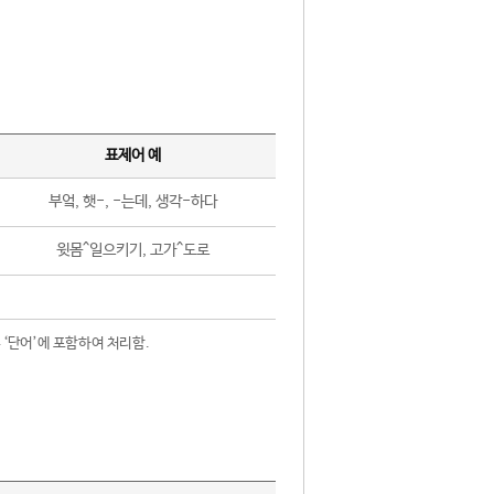
표제어 예
부엌, 햇-, -는데, 생각-하다
윗몸^일으키기, 고가^도로
 ‘단어’에 포함하여 처리함.