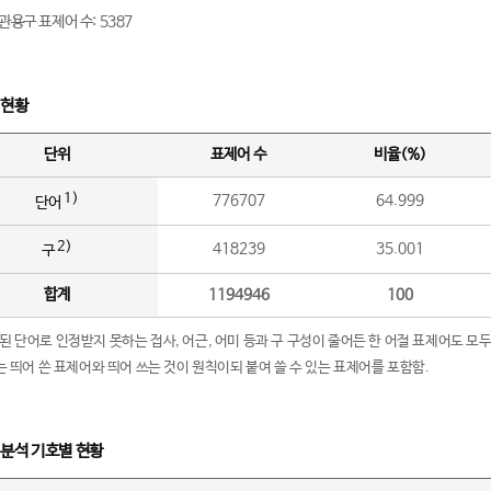
관용구 표제어 수: 5387
 현황
단위
표제어 수
비율(%)
1)
776707
64.999
단어
2)
418239
35.001
구
합계
1194946
100
립된 단어로 인정받지 못하는 접사, 어근, 어미 등과 구 구성이 줄어든 한 어절 표제어도 모두
구’는 띄어 쓴 표제어와 띄어 쓰는 것이 원칙이되 붙여 쓸 수 있는 표제어를 포함함.
 분석 기호별 현황