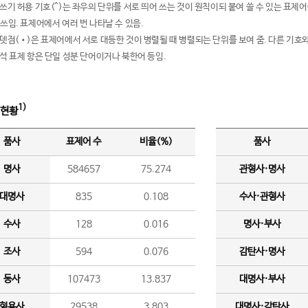
여쓰기 허용 기호(^)는 좌우의 단위를 서로 띄어 쓰는 것이 원칙이되 붙여 쓸 수 있는 표
 쓰임. 표제어에서 여러 번 나타날 수 있음.
운뎃점(•)은 표제어에서 서로 대등한 것이 병렬될 때 병렬되는 단위를 보여 줌. 다른 기호와
분석 표제 항은 단일 성분 단어이거나 북한어 등임.
1)
 현황
품사
표제어 수
비율(%)
품사
명사
584657
75.274
관형사·명사
대명사
835
0.108
수사·관형사
수사
128
0.016
명사·부사
조사
594
0.076
감탄사·명사
동사
107473
13.837
대명사·부사
형용사
29538
3.803
대명사·감탄사