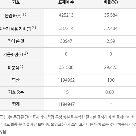
기호
표제어 수
비율(%)
1)
425213
35.584
붙임표(-)
2)
387214
32.404
여쓰기 허용 기호(^)
띄어 쓴 것
30947
2.59
3)
0
0
가운뎃점(·)
4)
351588
29.423
미분석
합산
1194962
100
기호 중복
15
0.001
합계
1194947
-
임표(-)는 독립된 단어 표제어의 직접 구성 성분을 분석한 결과를 표시하며 한 표제어에 한
우에도 최종 분석 결과만 보여 줌. 붙임표(-)가 쓰인 표제어는 띄어 쓰는 것이 허용되지 
않음.