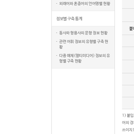
외래어와 혼종어의 언어명별 현황
정보별 구축 통계
붙
동사와 형용사의 문형 정보 현황
관련 어휘 정보의 유형별 구축 현
황
다중 매체(멀티미디어) 정보의 유
형별 구축 현황
1) 붙
어의 경
쓰이지 