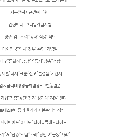
날개-꼬마하루살이, 털줄뾰족코-조개벌레
시근벌떡시근벌떡-하다
검정마디-꼬리납작맵시벌
경주^감은사지^동서^삼층^석탑
대한민국^임시^정부^수립^기념일
대구^동화사^금당암^동서^삼층^석탑
영세율^과세^표준^신고^불성실^가산세
감지금니대방광불화엄경-보현행원품
기업^진흥^공단^전자^상거래^지원^센터
로테스탄티즘의 윤리와 자본주의의 정신
코틴아마이드^아데닌^다이뉴클레오타이드
지^서^삼층^석탑^사리^장엄구^금동^사리^