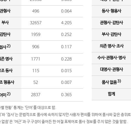
관형사
496
0.064
동사·형용사
부사
32657
4.205
관형사·감탄사
감탄사
1959
0.252
부사·감탄사
의존 명사·조사
2)
906
0.117
접사
수사·관형사·명사
의존 명사
1771
0.228
대명사·관형사
보조 동사
115
0.015
3)
조 형용사
52
0.007
품사 없음
합계
2)
2837
0.365
어미
품사별 현황' 통계는 '단어'를 대상으로 함.
어미’와 ‘접사’는 문법적으로 품사에 속하지 않지만 사용자 편의를 위하여 품사와 같은 층위로
품사 없음’은 ‘어근’과 구 구성이 줄어든 한 어절 표제어로 품사 정보를 주지 않은 것을 말함.