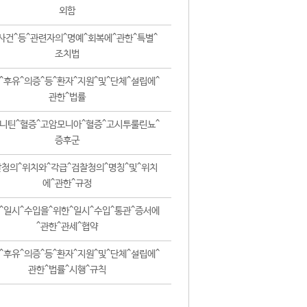
외함
사건^등^관련자의^명예^회복에^관한^특별^
조치법
^후유^의증^등^환자^지원^및^단체^설립에^
관한^법률
니틴^혈증^고암모니아^혈증^고시투룰린뇨^
증후군
청의^위치와^각급^검찰청의^명칭^및^위치
에^관한^규정
^일시^수입을^위한^일시^수입^통관^증서에
^관한^관세^협약
^후유^의증^등^환자^지원^및^단체^설립에^
관한^법률^시행^규칙