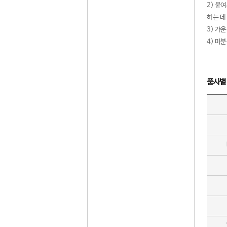
2) 붙
하는 데
3) 가
4) 미
품사별