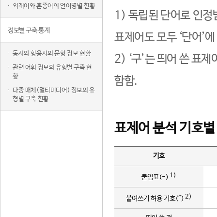
외래어와 혼종어의 언어명별 현황
1) 독립된 단어로 인정
정보별 구축 통계
표제어도 모두 ‘단어’에
동사와 형용사의 문형 정보 현황
2) ‘구’는 띄어 쓴 표
관련 어휘 정보의 유형별 구축 현
황
함함.
다중 매체(멀티미디어) 정보의 유
형별 구축 현황
표제어 분석 기호별
기호
1)
붙임표(-)
2)
붙여쓰기 허용 기호(^)