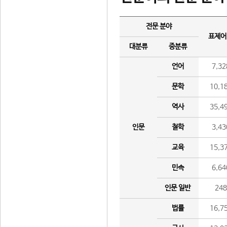
전문 분야
표제어
대분류
중분류
언어
7,32
문학
10,1
역사
35,4
인문
철학
3,43
교육
15,3
민속
6,64
인문 일반
24
법률
16,7