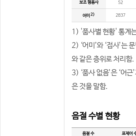
보조 형용사
52
2)
2837
어미
1) '품사별 현황' 통계
2) ‘어미’와 ‘접사’
와 같은 층위로 처리함.
3) ‘품사 없음’은 ‘어
은 것을 말함.
음절 수별 현황
음절 수
표제어 