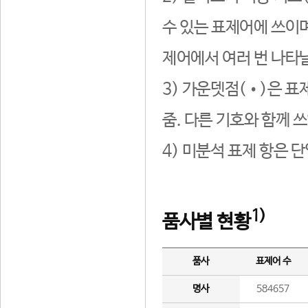
수 있는 표제어에 쓰이며
제어에서 여러 번 나타날
3) 가운뎃점(•)은 표
줌. 다른 기호와 함께 쓰
4) 미분석 표제 항은 
1)
품사별 현황
품사
표제어 수
명사
584657