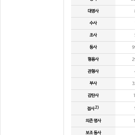
대명사
수사
조사
동사
9
형용사
2
관형사
부사
3
감탄사
2)
접사
의존 명사
보조 동사