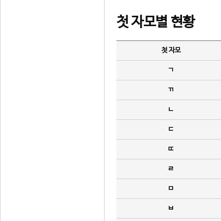
첫 자모별 현황
첫 자모
ㄱ
ㄲ
ㄴ
ㄷ
ㄸ
ㄹ
ㅁ
ㅂ