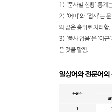
1) '품사별 현황' 통계
2) ‘어미’와 ‘접사’
와 같은 층위로 처리함.
3) ‘품사 없음’은 ‘어
은 것을 말함.
일상어와 전문어의 
음절 수
표
1