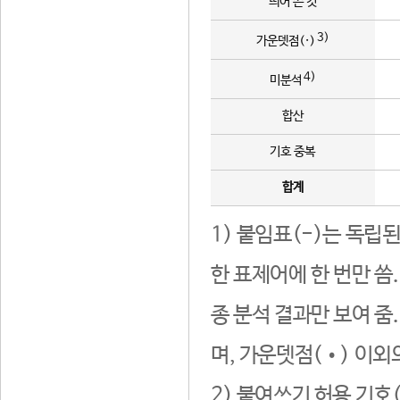
띄어 쓴 것
3)
가운뎃점(·)
4)
미분석
합산
기호 중복
합계
1) 붙임표(-)는 독립
한 표제어에 한 번만 씀
종 분석 결과만 보여 줌
며, 가운뎃점(•) 이외
2) 붙여쓰기 허용 기호