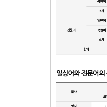
북한어
소계
일반어
전문어
북한어
소계
합계
일상어와 전문어의 
품사
표
명사
3