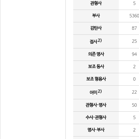
관형사
5
부사
536
감탄사
87
2)
25
접사
의존 명사
94
보조 동사
2
보조 형용사
0
2)
22
어미
관형사·명사
50
수사·관형사
5
명사·부사
2