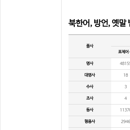
북한어, 방언, 옛말
품사
표제어
명사
4815
대명사
18
수사
3
조사
4
동사
1137
형용사
294