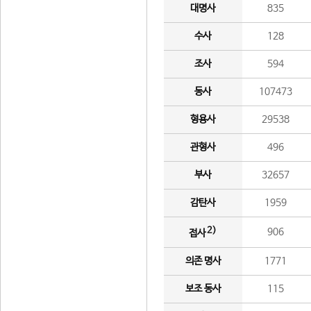
대명사
835
수사
128
조사
594
동사
107473
형용사
29538
관형사
496
부사
32657
감탄사
1959
2)
906
접사
의존 명사
1771
보조 동사
115