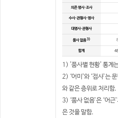
의존 명사·조사
수사·관형사·명사
대명사·관형사
3)
품사 없음
합계
4
1) '품사별 현황' 통계
2) ‘어미’와 ‘접사’
와 같은 층위로 처리함.
3) ‘품사 없음’은 ‘어
은 것을 말함.