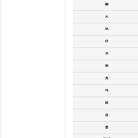
ㅃ
ㅅ
ㅆ
ㅇ
ㅈ
ㅉ
ㅊ
ㅋ
ㅌ
ㅍ
ㅎ