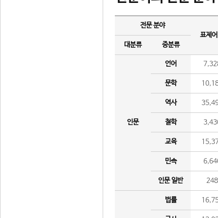
전문 분야
표제어
대분류
중분류
언어
7,32
문학
10,1
역사
35,4
인문
철학
3,43
교육
15,3
민속
6,64
인문 일반
24
법률
16,7