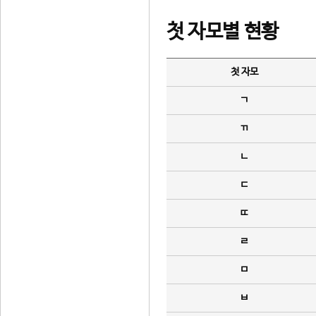
첫 자모별 현황
첫 자모
ㄱ
ㄲ
ㄴ
ㄷ
ㄸ
ㄹ
ㅁ
ㅂ