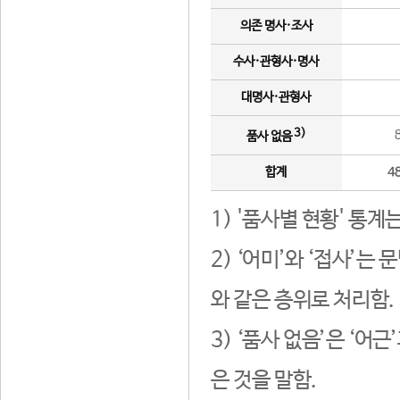
의존 명사·조사
수사·관형사·명사
대명사·관형사
3)
품사 없음
합계
4
1) '품사별 현황' 통계
2) ‘어미’와 ‘접사’
와 같은 층위로 처리함.
3) ‘품사 없음’은 ‘어
은 것을 말함.