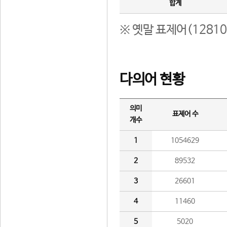
합계
※ 옛말 표제어(1281
다의어 현황
의미
표제어 수
개수
1
1054629
2
89532
3
26601
4
11460
5
5020