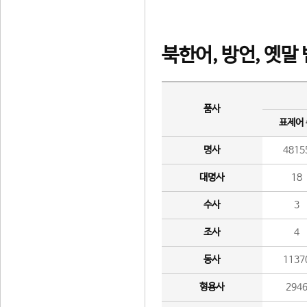
북한어, 방언, 옛말
품사
표제어
명사
4815
대명사
18
수사
3
조사
4
동사
1137
형용사
294