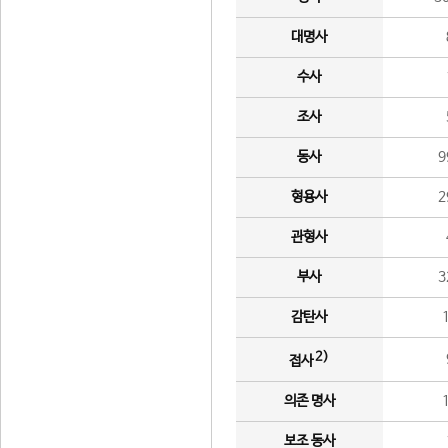
대명사
수사
조사
동사
9
형용사
2
관형사
부사
3
감탄사
2)
접사
의존 명사
보조 동사