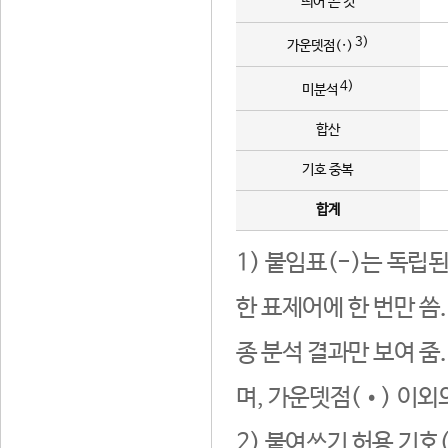
띄어 쓴 것
3)
가운뎃점(·)
4)
미분석
합산
기호 중복
합계
1) 붙임표(-)는 독립
한 표제어에 한 번만 씀
종 분석 결과만 보여 줌
며, 가운뎃점(•) 이외
2) 붙여쓰기 허용 기호