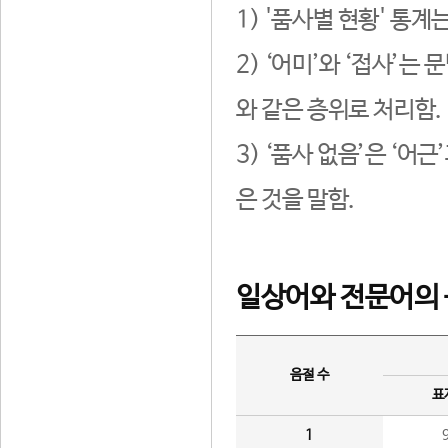
1) '품사별 현황' 통계
2) ‘어미’와 ‘접사’
와 같은 층위로 처리함.
3) ‘품사 없음’은 ‘어
은 것을 말함.
일상어와 전문어의 
음절 수
표
1