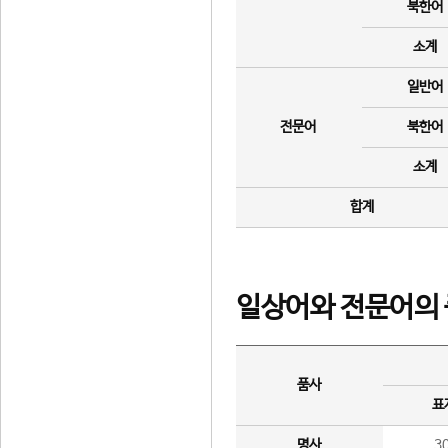
북한어
소계
일반어
전문어
북한어
소계
합계
일상어와 전문어의 
품사
표
명사
3