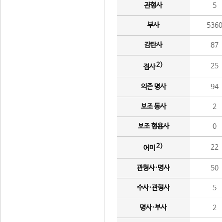
관형사
5
부사
536
감탄사
87
2)
25
접사
의존 명사
94
보조 동사
2
보조 형용사
0
2)
22
어미
관형사·명사
50
수사·관형사
5
명사·부사
2