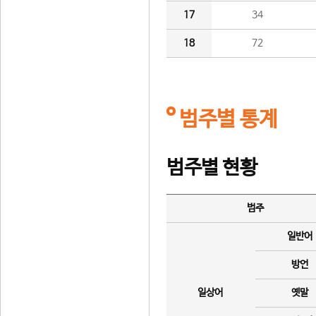
17
34
18
72
범주별 통계
범주별 현황
범주
일반어
방언
일상어
옛말