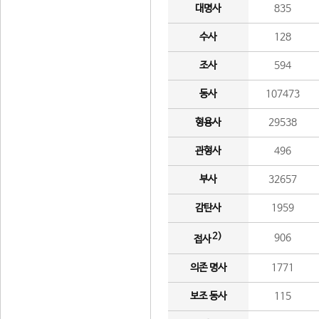
대명사
835
수사
128
조사
594
동사
107473
형용사
29538
관형사
496
부사
32657
감탄사
1959
2)
906
접사
의존 명사
1771
보조 동사
115