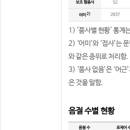
보조 형용사
52
2)
2837
어미
1) '품사별 현황' 통계
2) ‘어미’와 ‘접사’
와 같은 층위로 처리함.
3) ‘품사 없음’은 ‘어
은 것을 말함.
음절 수별 현황
음절 수
표제어 