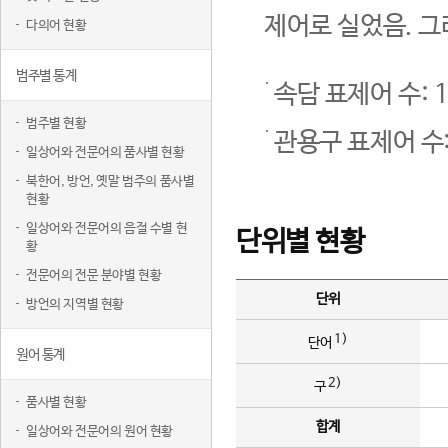
제어로 실었음. 그
다의어 현황
범주별 통계
속담 표제어 수: 1
범주별 현황
관용구 표제어 수:
일상어와 전문어의 품사별 현황
북한어, 방언, 옛말 범주의 품사별
현황
일상어와 전문어의 음절 수별 현
단위별 현황
황
전문어의 전문 분야별 현황
단위
방언의 지역별 현황
1)
단어
원어 통계
2)
구
품사별 현황
합계
일상어와 전문어의 원어 현황