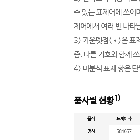
수 있는 표제어에 쓰이며
제어에서 여러 번 나타날
3) 가운뎃점(•)은 표
줌. 다른 기호와 함께 쓰
4) 미분석 표제 항은 
1)
품사별 현황
품사
표제어 수
명사
584657