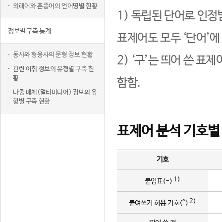
외래어와 혼종어의 언어명별 현황
1) 독립된 단어로 인정
정보별 구축 통계
표제어도 모두 ‘단어’에
동사와 형용사의 문형 정보 현황
2) ‘구’는 띄어 쓴 표
관련 어휘 정보의 유형별 구축 현
황
함함.
다중 매체(멀티미디어) 정보의 유
형별 구축 현황
표제어 분석 기호별
기호
1)
붙임표(-)
2)
붙여쓰기 허용 기호(^)