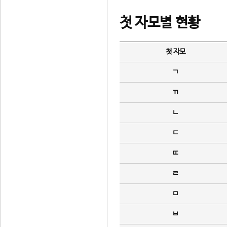
첫 자모별 현황
첫 자모
ㄱ
ㄲ
ㄴ
ㄷ
ㄸ
ㄹ
ㅁ
ㅂ