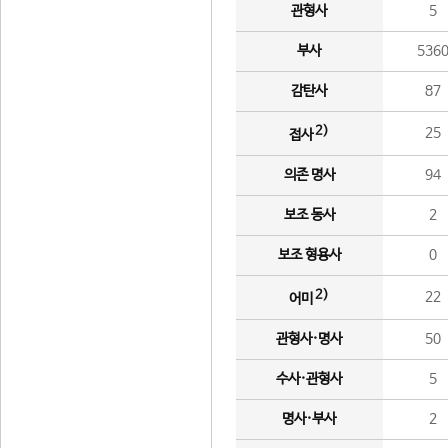
관형사
5
부사
536
감탄사
87
2)
25
접사
의존 명사
94
보조 동사
2
보조 형용사
0
2)
22
어미
관형사·명사
50
수사·관형사
5
명사·부사
2