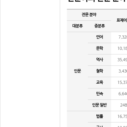
전문 분야
표제어
대분류
중분류
언어
7,32
문학
10,1
역사
35,4
인문
철학
3,43
교육
15,3
민속
6,64
인문 일반
24
법률
16,7