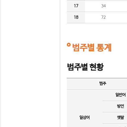
17
34
18
72
범주별 통계
범주별 현황
범주
일반어
방언
일상어
옛말