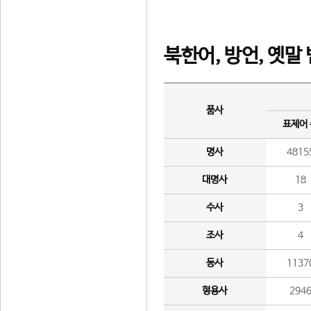
북한어, 방언, 옛말
품사
표제어
명사
4815
대명사
18
수사
3
조사
4
동사
1137
형용사
294