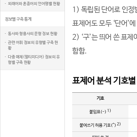
외래어와 혼종어의 언어명별 현황
1) 독립된 단어로 인정
정보별 구축 통계
표제어도 모두 ‘단어’에
동사와 형용사의 문형 정보 현황
2) ‘구’는 띄어 쓴 표
관련 어휘 정보의 유형별 구축 현
황
함함.
다중 매체(멀티미디어) 정보의 유
형별 구축 현황
표제어 분석 기호별
기호
1)
붙임표(-)
2)
붙여쓰기 허용 기호(^)