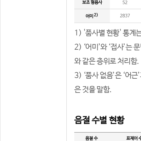
보조 형용사
52
2)
2837
어미
1) '품사별 현황' 통계
2) ‘어미’와 ‘접사’
와 같은 층위로 처리함.
3) ‘품사 없음’은 ‘어
은 것을 말함.
음절 수별 현황
음절 수
표제어 