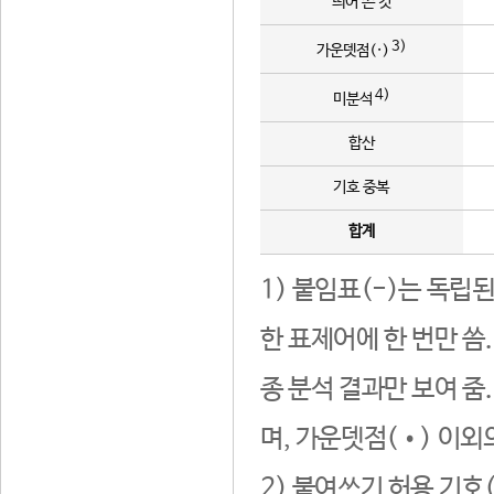
띄어 쓴 것
3)
가운뎃점(·)
4)
미분석
합산
기호 중복
합계
1) 붙임표(-)는 독립
한 표제어에 한 번만 씀
종 분석 결과만 보여 줌
며, 가운뎃점(•) 이외
2) 붙여쓰기 허용 기호