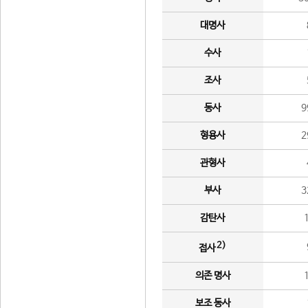
대명사
수사
조사
동사
9
형용사
2
관형사
부사
3
감탄사
2)
접사
의존 명사
보조 동사