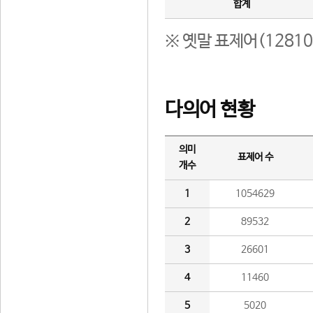
합계
※ 옛말 표제어(1281
다의어 현황
의미
표제어 수
개수
1
1054629
2
89532
3
26601
4
11460
5
5020