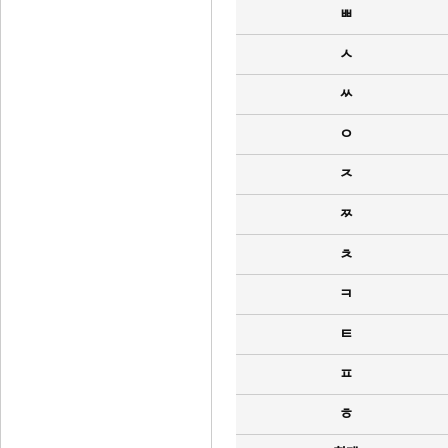
ㅃ
ㅅ
ㅆ
ㅇ
ㅈ
ㅉ
ㅊ
ㅋ
ㅌ
ㅍ
ㅎ