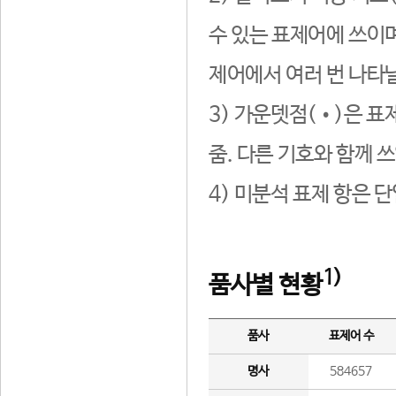
수 있는 표제어에 쓰이며
제어에서 여러 번 나타날
3) 가운뎃점(•)은 표
줌. 다른 기호와 함께 쓰
4) 미분석 표제 항은 
1)
품사별 현황
품사
표제어 수
명사
584657