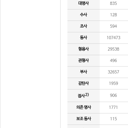
대명사
835
수사
128
조사
594
동사
107473
형용사
29538
관형사
496
부사
32657
감탄사
1959
2)
906
접사
의존 명사
1771
보조 동사
115