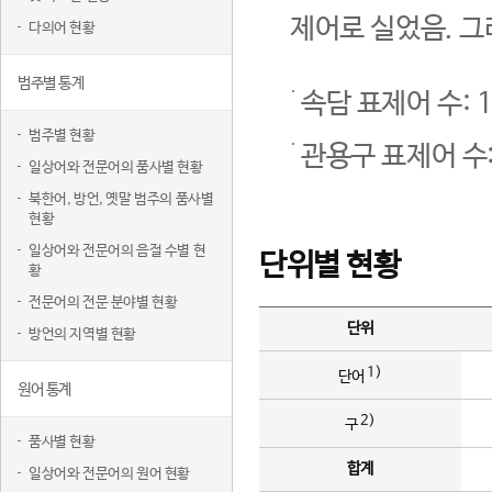
제어로 실었음. 그
다의어 현황
범주별 통계
속담 표제어 수: 1
범주별 현황
관용구 표제어 수:
일상어와 전문어의 품사별 현황
북한어, 방언, 옛말 범주의 품사별
현황
일상어와 전문어의 음절 수별 현
단위별 현황
황
전문어의 전문 분야별 현황
단위
방언의 지역별 현황
1)
단어
원어 통계
2)
구
품사별 현황
합계
일상어와 전문어의 원어 현황