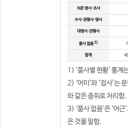
의존 명사·조사
수사·관형사·명사
대명사·관형사
3)
품사 없음
합계
4
1) '품사별 현황' 통계
2) ‘어미’와 ‘접사’
와 같은 층위로 처리함.
3) ‘품사 없음’은 ‘어
은 것을 말함.