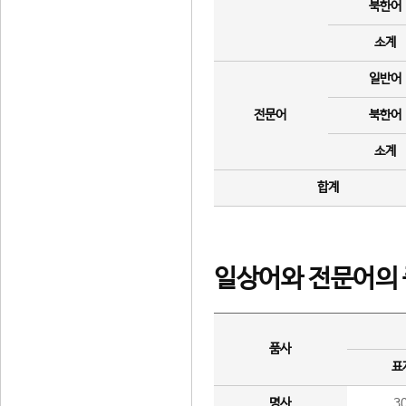
북한어
소계
일반어
전문어
북한어
소계
합계
일상어와 전문어의 
품사
표
명사
3