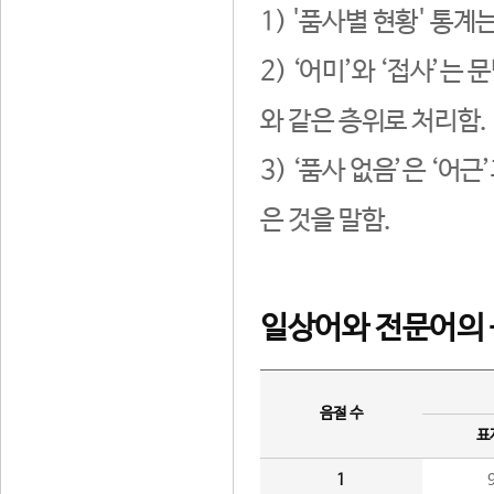
1) '품사별 현황' 통계
2) ‘어미’와 ‘접사’
와 같은 층위로 처리함.
3) ‘품사 없음’은 ‘어
은 것을 말함.
일상어와 전문어의 
음절 수
표
1