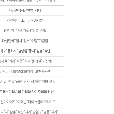
날개-꼬마하루살이, 털줄뾰족코-조개벌레
시근벌떡시근벌떡-하다
검정마디-꼬리납작맵시벌
경주^감은사지^동서^삼층^석탑
대한민국^임시^정부^수립^기념일
대구^동화사^금당암^동서^삼층^석탑
영세율^과세^표준^신고^불성실^가산세
감지금니대방광불화엄경-보현행원품
기업^진흥^공단^전자^상거래^지원^센터
로테스탄티즘의 윤리와 자본주의의 정신
코틴아마이드^아데닌^다이뉴클레오타이드
지^서^삼층^석탑^사리^장엄구^금동^사리^