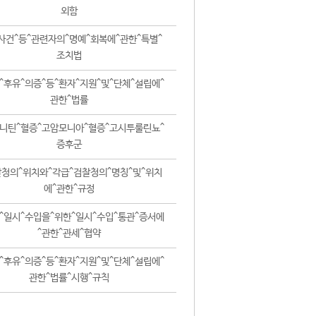
외함
사건^등^관련자의^명예^회복에^관한^특별^
조치법
^후유^의증^등^환자^지원^및^단체^설립에^
관한^법률
니틴^혈증^고암모니아^혈증^고시투룰린뇨^
증후군
청의^위치와^각급^검찰청의^명칭^및^위치
에^관한^규정
^일시^수입을^위한^일시^수입^통관^증서에
^관한^관세^협약
^후유^의증^등^환자^지원^및^단체^설립에^
관한^법률^시행^규칙