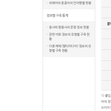
외래어와 혼종어의 언어명별 현황
정보별 구축 통계
붙
동사와 형용사의 문형 정보 현황
관련 어휘 정보의 유형별 구축 현
황
다중 매체(멀티미디어) 정보의 유
형별 구축 현황
1) 붙
어의 경
쓰이지 