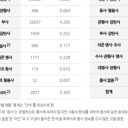
관형사
496
0.064
동사·형용사
부사
32657
4.205
관형사·감탄사
감탄사
1959
0.252
부사·감탄사
의존 명사·조사
2)
906
0.117
접사
수사·관형사·명사
의존 명사
1771
0.228
대명사·관형사
보조 동사
115
0.015
3)
조 형용사
52
0.007
품사 없음
합계
2)
2837
0.365
어미
품사별 현황' 통계는 '단어'를 대상으로 함.
어미’와 ‘접사’는 문법적으로 품사에 속하지 않지만 사용자 편의를 위하여 품사와 같은 층위로
품사 없음’은 ‘어근’과 구 구성이 줄어든 한 어절 표제어로 품사 정보를 주지 않은 것을 말함.