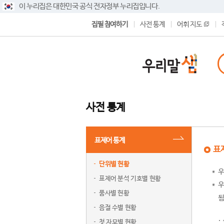
이 누리집은 대한민국 공식 전자정부 누리집입니다.
집필 참여하기
사전 통계
어휘 지도
사전 통계
표제어 통계
표
단위별 현황
우
표제어 분석 기호별 현황
우
품사별 현황
됨
음절 수별 현황
첫 자모별 현황