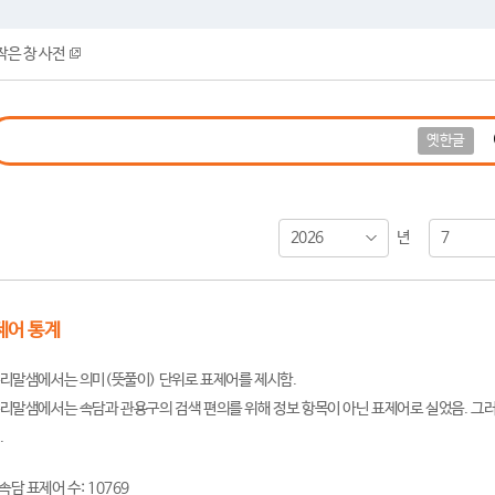
작은 창 사전
옛한글
2026
7
년
제어 통계
리말샘에서는 의미(뜻풀이) 단위로 표제어를 제시함.
리말샘에서는 속담과 관용구의 검색 편의를 위해 정보 항목이 아닌 표제어로 실었음. 그러
.
속담 표제어 수: 10769