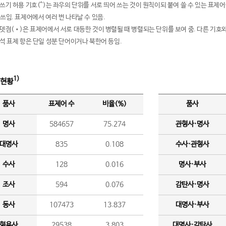
여쓰기 허용 기호(^)는 좌우의 단위를 서로 띄어 쓰는 것이 원칙이되 붙여 쓸 수 있는 표
 쓰임. 표제어에서 여러 번 나타날 수 있음.
운뎃점(•)은 표제어에서 서로 대등한 것이 병렬될 때 병렬되는 단위를 보여 줌. 다른 기호와
분석 표제 항은 단일 성분 단어이거나 북한어 등임.
1)
 현황
품사
표제어 수
비율(%)
품사
명사
584657
75.274
관형사·명사
대명사
835
0.108
수사·관형사
수사
128
0.016
명사·부사
조사
594
0.076
감탄사·명사
동사
107473
13.837
대명사·부사
형용사
29538
3.803
대명사·감탄사