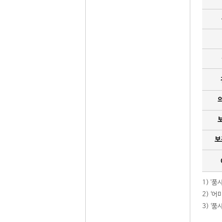
보
1) '
2) ‘
3) ‘