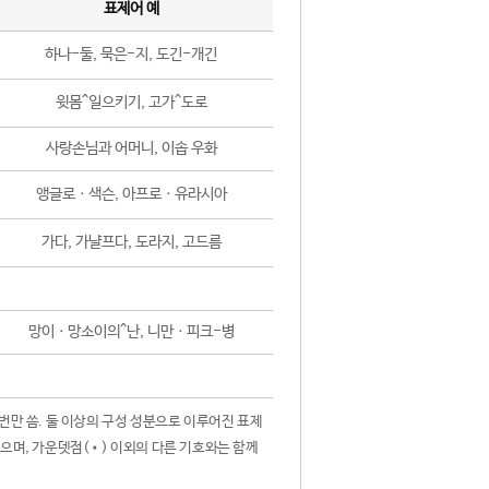
표제어 예
하나-둘, 묵은-지, 도긴-개긴
윗몸^일으키기, 고가^도로
사랑손님과 어머니, 이솝 우화
앵글로ㆍ색슨, 아프로ㆍ유라시아
가다, 가냘프다, 도라지, 고드름
망이ㆍ망소이의^난, 니만ㆍ피크-병
 번만 씀. 둘 이상의 구성 성분으로 이루어진 표제
않으며, 가운뎃점(•) 이외의 다른 기호와는 함께