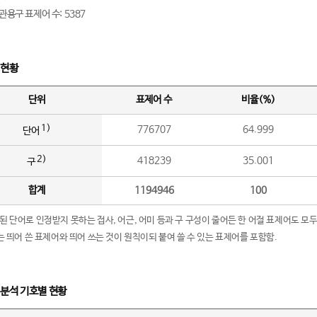
관용구 표제어 수: 5387
 현황
단위
표제어 수
비율(%)
1)
776707
64.999
단어
2)
418239
35.001
구
합계
1194946
100
립된 단어로 인정받지 못하는 접사, 어근, 어미 등과 구 구성이 줄어든 한 어절 표제어도 모두
구’는 띄어 쓴 표제어와 띄어 쓰는 것이 원칙이되 붙여 쓸 수 있는 표제어를 포함함.
 분석 기호별 현황