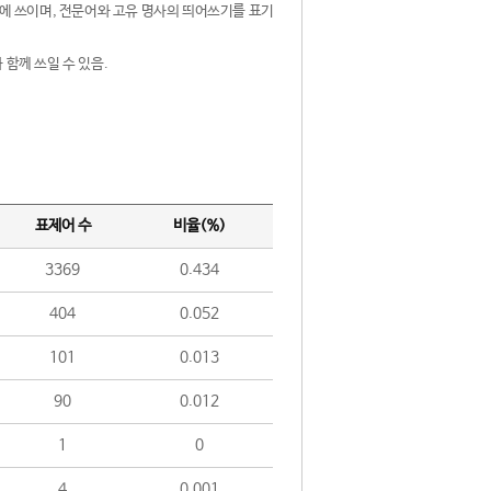
제어에 쓰이며, 전문어와 고유 명사의 띄어쓰기를 표기
 함께 쓰일 수 있음.
표제어 수
비율(%)
3369
0.434
404
0.052
101
0.013
90
0.012
1
0
4
0.001