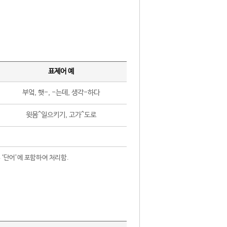
표제어 예
부엌, 햇-, -는데, 생각-하다
윗몸^일으키기, 고가^도로
 ‘단어’에 포함하여 처리함.