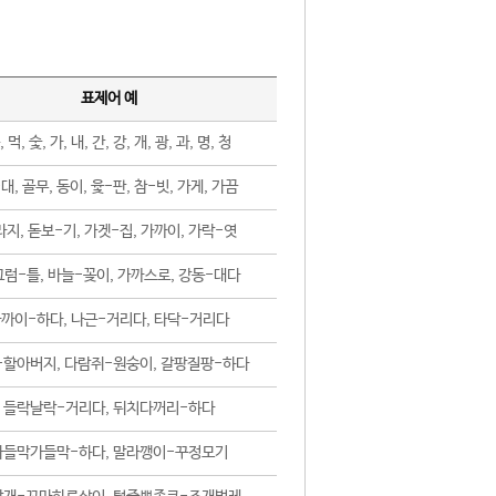
표제어 예
, 먹, 숯, 가, 내, 간, 강, 개, 광, 과, 명, 청
대, 골무, 동이, 윷-판, 참-빗, 가게, 가끔
지, 돋보-기, 가겟-집, 가까이, 가락-엿
럼-틀, 바늘-꽂이, 가까스로, 강동-대다
까이-하다, 나근-거리다, 타닥-거리다
-할아버지, 다람쥐-원숭이, 갈팡질팡-하다
들락날락-거리다, 뒤치다꺼리-하다
가들막가들막-하다, 말라깽이-꾸정모기