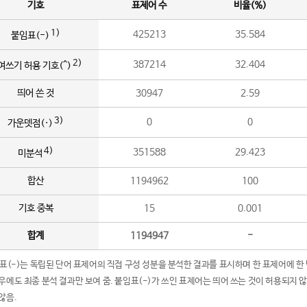
기호
표제어 수
비율(%)
1)
425213
35.584
붙임표(-)
2)
387214
32.404
여쓰기 허용 기호(^)
띄어 쓴 것
30947
2.59
3)
0
0
가운뎃점(·)
4)
351588
29.423
미분석
합산
1194962
100
기호 중복
15
0.001
합계
1194947
-
임표(-)는 독립된 단어 표제어의 직접 구성 성분을 분석한 결과를 표시하며 한 표제어에 한
우에도 최종 분석 결과만 보여 줌. 붙임표(-)가 쓰인 표제어는 띄어 쓰는 것이 허용되지 
않음.