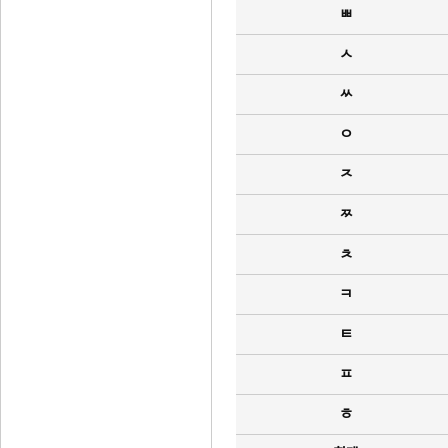
ㅃ
ㅅ
ㅆ
ㅇ
ㅈ
ㅉ
ㅊ
ㅋ
ㅌ
ㅍ
ㅎ