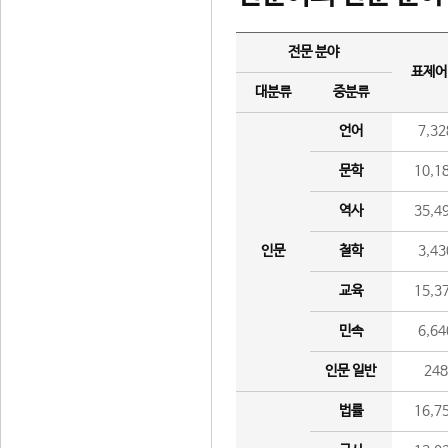
전문 분야
표제어
대분류
중분류
언어
7,32
문학
10,1
역사
35,4
인문
철학
3,43
교육
15,3
민속
6,64
인문 일반
24
법률
16,7