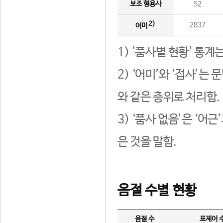
보조 형용사
52
2)
2837
어미
1) '품사별 현황' 통계
2) ‘어미’와 ‘접사’
와 같은 층위로 처리함.
3) ‘품사 없음’은 ‘어
은 것을 말함.
음절 수별 현황
음절 수
표제어 