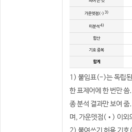
띄어 쓴 것
3)
가운뎃점(·)
4)
미분석
합산
기호 중복
합계
1) 붙임표(-)는 독립
한 표제어에 한 번만 씀
종 분석 결과만 보여 줌
며, 가운뎃점(•) 이외
2) 붙여쓰기 허용 기호