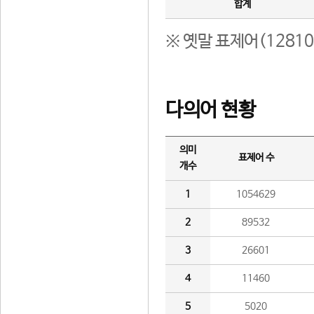
합계
※ 옛말 표제어(1281
다의어 현황
의미
표제어 수
개수
1
1054629
2
89532
3
26601
4
11460
5
5020