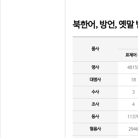
북한어, 방언, 옛말
품사
표제어
명사
4815
대명사
18
수사
3
조사
4
동사
1137
형용사
294