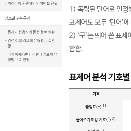
외래어와 혼종어의 언어명별 현황
1) 독립된 단어로 인정
정보별 구축 통계
표제어도 모두 ‘단어’에
동사와 형용사의 문형 정보 현황
2) ‘구’는 띄어 쓴 표
관련 어휘 정보의 유형별 구축 현
황
함함.
다중 매체(멀티미디어) 정보의 유
형별 구축 현황
표제어 분석 기호별
기호
1)
붙임표(-)
2)
붙여쓰기 허용 기호(^)