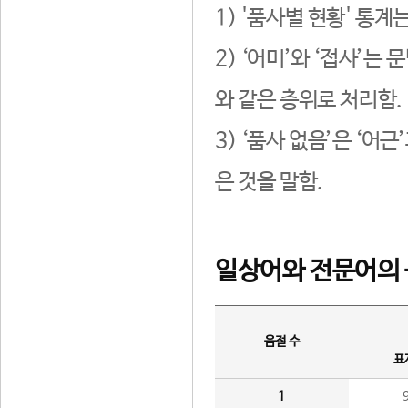
1) '품사별 현황' 통계
2) ‘어미’와 ‘접사’
와 같은 층위로 처리함.
3) ‘품사 없음’은 ‘어
은 것을 말함.
일상어와 전문어의 
음절 수
표
1