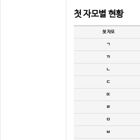
첫 자모별 현황
첫 자모
ㄱ
ㄲ
ㄴ
ㄷ
ㄸ
ㄹ
ㅁ
ㅂ