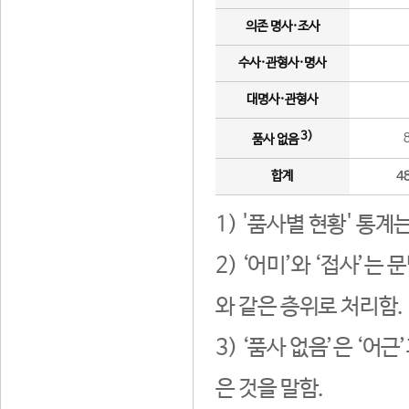
의존 명사·조사
수사·관형사·명사
대명사·관형사
3)
품사 없음
합계
4
1) '품사별 현황' 통계
2) ‘어미’와 ‘접사’
와 같은 층위로 처리함.
3) ‘품사 없음’은 ‘어
은 것을 말함.