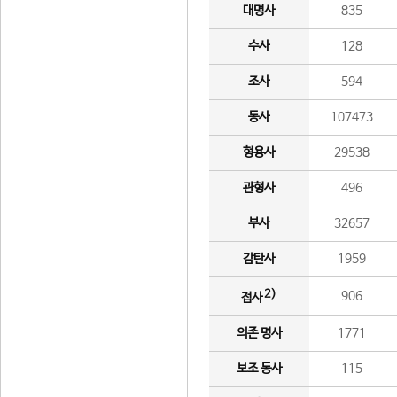
대명사
835
수사
128
조사
594
동사
107473
형용사
29538
관형사
496
부사
32657
감탄사
1959
2)
906
접사
의존 명사
1771
보조 동사
115