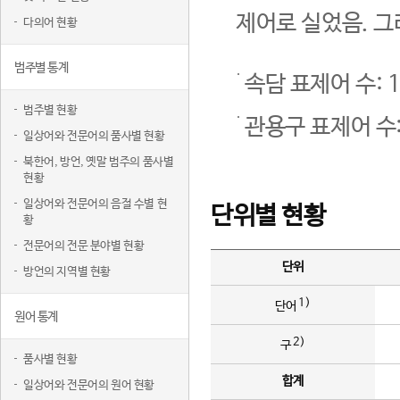
제어로 실었음. 그
다의어 현황
범주별 통계
속담 표제어 수: 1
범주별 현황
관용구 표제어 수:
일상어와 전문어의 품사별 현황
북한어, 방언, 옛말 범주의 품사별
현황
일상어와 전문어의 음절 수별 현
단위별 현황
황
전문어의 전문 분야별 현황
단위
방언의 지역별 현황
1)
단어
원어 통계
2)
구
품사별 현황
합계
일상어와 전문어의 원어 현황