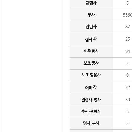
관형사
5
부사
536
감탄사
87
2)
25
접사
의존 명사
94
보조 동사
2
보조 형용사
0
2)
22
어미
관형사·명사
50
수사·관형사
5
명사·부사
2