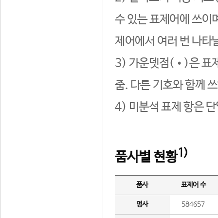
수 있는 표제어에 쓰이며
제어에서 여러 번 나타날
3) 가운뎃점(•)은 표
줌. 다른 기호와 함께 쓰
4) 미분석 표제 항은 
1)
품사별 현황
품사
표제어 수
명사
584657