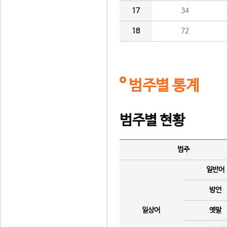
17
34
18
72
범주별 통계
범주별 현황
범주
일반어
방언
일상어
옛말