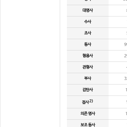
대명사
수사
조사
동사
9
형용사
2
관형사
부사
3
감탄사
2)
접사
의존 명사
보조 동사