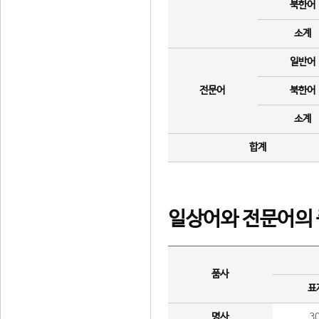
북한어
소계
일반어
전문어
북한어
소계
합계
일상어와 전문어의 
품사
표
명사
3