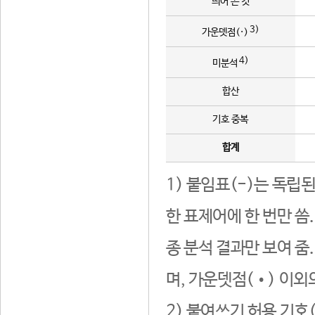
띄어 쓴 것
3)
가운뎃점(·)
4)
미분석
합산
기호 중복
합계
1) 붙임표(-)는 독립
한 표제어에 한 번만 씀
종 분석 결과만 보여 줌
며, 가운뎃점(•) 이외
2) 붙여쓰기 허용 기호