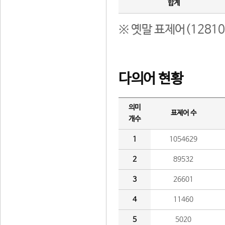
합계
※ 옛말 표제어(1281
다의어 현황
의미
표제어 수
개수
1
1054629
2
89532
3
26601
4
11460
5
5020