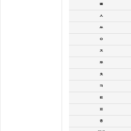
ㅃ
ㅅ
ㅆ
ㅇ
ㅈ
ㅉ
ㅊ
ㅋ
ㅌ
ㅍ
ㅎ