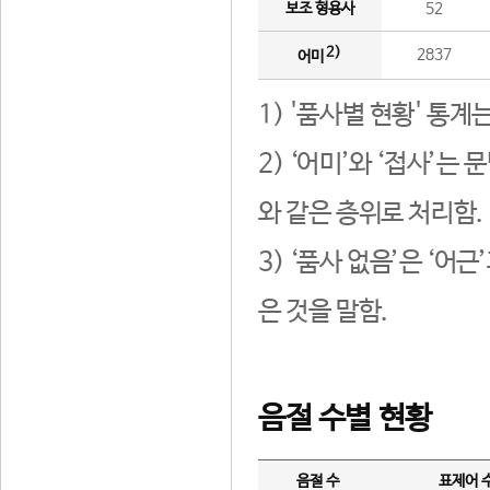
보조 형용사
52
2)
2837
어미
1) '품사별 현황' 통계
2) ‘어미’와 ‘접사’
와 같은 층위로 처리함.
3) ‘품사 없음’은 ‘어
은 것을 말함.
음절 수별 현황
음절 수
표제어 