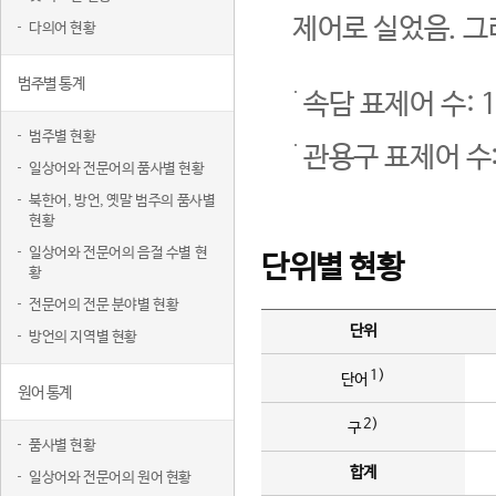
제어로 실었음. 그
다의어 현황
범주별 통계
속담 표제어 수: 1
범주별 현황
관용구 표제어 수:
일상어와 전문어의 품사별 현황
북한어, 방언, 옛말 범주의 품사별
현황
일상어와 전문어의 음절 수별 현
단위별 현황
황
전문어의 전문 분야별 현황
단위
방언의 지역별 현황
1)
단어
원어 통계
2)
구
품사별 현황
합계
일상어와 전문어의 원어 현황