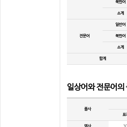
북한어
소계
일반어
전문어
북한어
소계
합계
일상어와 전문어의 
품사
표
명사
3