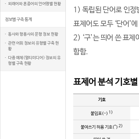
외래어와 혼종어의 언어명별 현황
1) 독립된 단어로 인정
정보별 구축 통계
표제어도 모두 ‘단어’에
동사와 형용사의 문형 정보 현황
2) ‘구’는 띄어 쓴 표
관련 어휘 정보의 유형별 구축 현
황
함함.
다중 매체(멀티미디어) 정보의 유
형별 구축 현황
표제어 분석 기호별
기호
1)
붙임표(-)
2)
붙여쓰기 허용 기호(^)