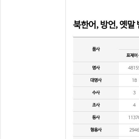
북한어, 방언, 옛말
품사
표제어
명사
4815
대명사
18
수사
3
조사
4
동사
1137
형용사
294