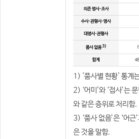
의존 명사·조사
수사·관형사·명사
대명사·관형사
3)
품사 없음
합계
4
1) '품사별 현황' 통계
2) ‘어미’와 ‘접사’
와 같은 층위로 처리함.
3) ‘품사 없음’은 ‘어
은 것을 말함.