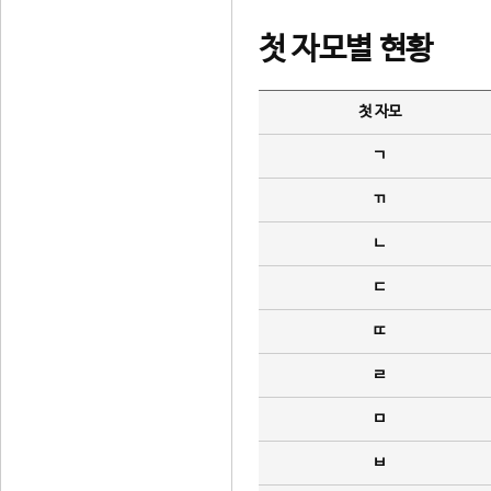
첫 자모별 현황
첫 자모
ㄱ
ㄲ
ㄴ
ㄷ
ㄸ
ㄹ
ㅁ
ㅂ