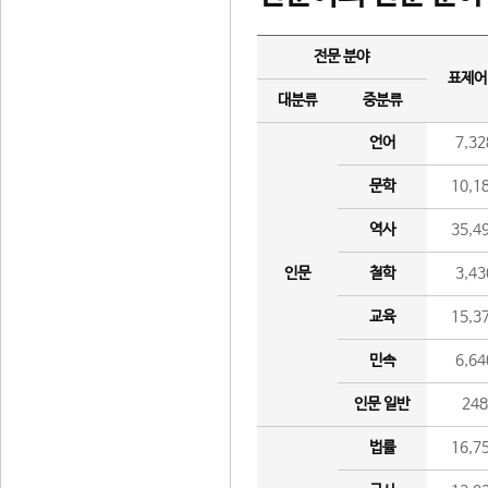
전문 분야
표제어
대분류
중분류
언어
7,32
문학
10,1
역사
35,4
인문
철학
3,43
교육
15,3
민속
6,64
인문 일반
24
법률
16,7