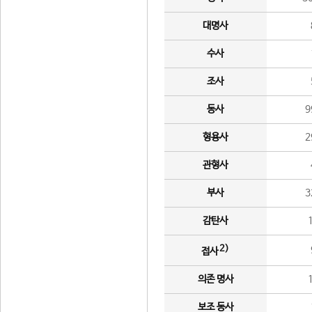
대명사
수사
조사
동사
9
형용사
2
관형사
부사
3
감탄사
2)
접사
의존 명사
보조 동사