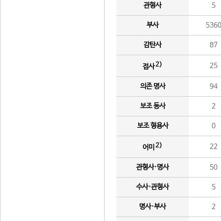
관형사
5
부사
536
감탄사
87
2)
25
접사
의존 명사
94
보조 동사
2
보조 형용사
0
2)
22
어미
관형사·명사
50
수사·관형사
5
명사·부사
2