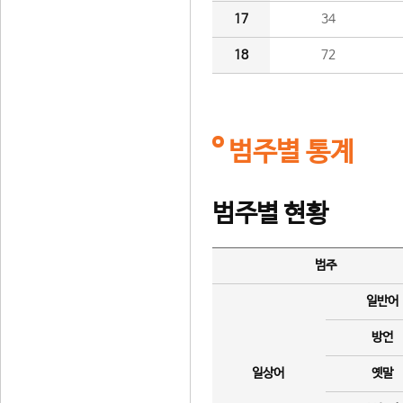
17
34
18
72
범주별 통계
범주별 현황
범주
일반어
방언
일상어
옛말