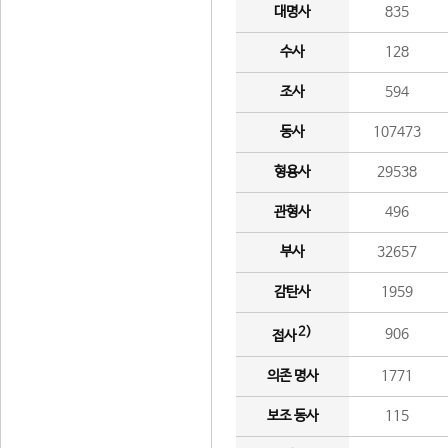
대명사
835
수사
128
조사
594
동사
107473
형용사
29538
관형사
496
부사
32657
감탄사
1959
2)
906
접사
의존 명사
1771
보조 동사
115