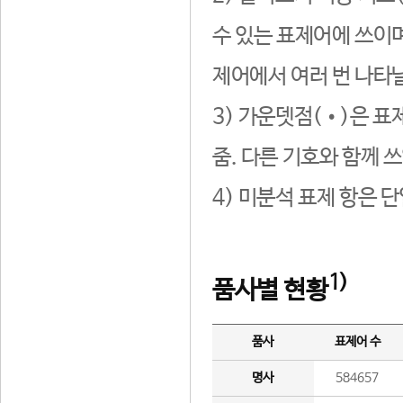
수 있는 표제어에 쓰이며
제어에서 여러 번 나타날
3) 가운뎃점(•)은 표
줌. 다른 기호와 함께 쓰
4) 미분석 표제 항은 
1)
품사별 현황
품사
표제어 수
명사
584657