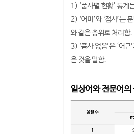
1) '품사별 현황' 통계
2) ‘어미’와 ‘접사’
와 같은 층위로 처리함.
3) ‘품사 없음’은 ‘어
은 것을 말함.
일상어와 전문어의 
음절 수
표
1