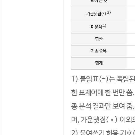
띄어 쓴 것
3)
가운뎃점(·)
4)
미분석
합산
기호 중복
합계
1) 붙임표(-)는 독립
한 표제어에 한 번만 씀
종 분석 결과만 보여 줌
며, 가운뎃점(•) 이외
2) 붙여쓰기 허용 기호