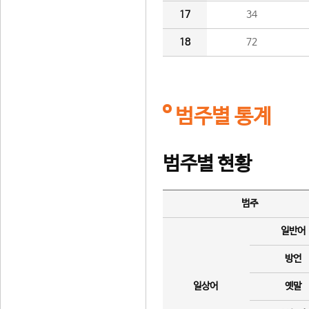
17
34
18
72
범주별 통계
범주별 현황
범주
일반어
방언
일상어
옛말