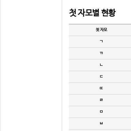
첫 자모별 현황
첫 자모
ㄱ
ㄲ
ㄴ
ㄷ
ㄸ
ㄹ
ㅁ
ㅂ