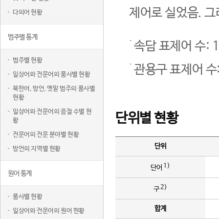
제어로 실었음. 그
다의어 현황
범주별 통계
속담 표제어 수: 1
범주별 현황
관용구 표제어 수:
일상어와 전문어의 품사별 현황
북한어, 방언, 옛말 범주의 품사별
현황
일상어와 전문어의 음절 수별 현
단위별 현황
황
전문어의 전문 분야별 현황
단위
방언의 지역별 현황
1)
단어
원어 통계
2)
구
품사별 현황
합계
일상어와 전문어의 원어 현황