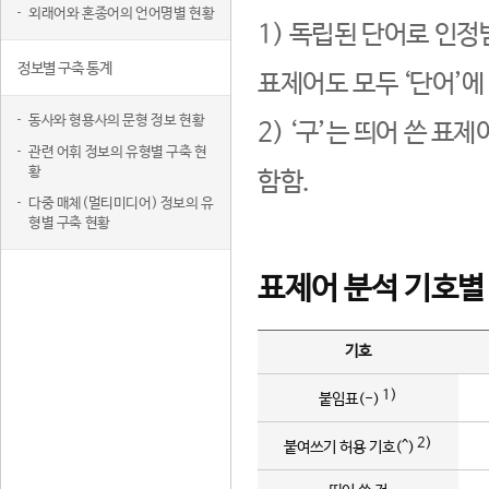
외래어와 혼종어의 언어명별 현황
1) 독립된 단어로 인정
정보별 구축 통계
표제어도 모두 ‘단어’에
동사와 형용사의 문형 정보 현황
2) ‘구’는 띄어 쓴 표
관련 어휘 정보의 유형별 구축 현
황
함함.
다중 매체(멀티미디어) 정보의 유
형별 구축 현황
표제어 분석 기호별
기호
1)
붙임표(-)
2)
붙여쓰기 허용 기호(^)