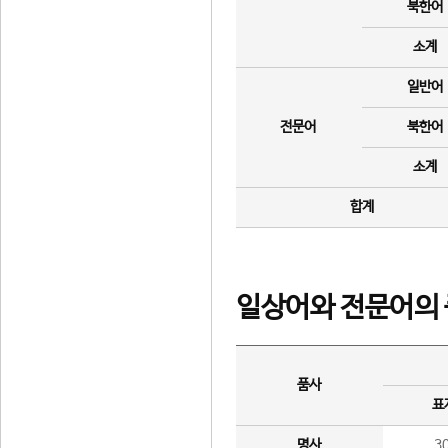
북한어
소계
일반어
전문어
북한어
소계
합계
일상어와 전문어의 
품사
표
명사
3