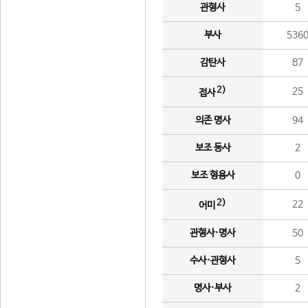
관형사
5
부사
536
감탄사
87
2)
25
접사
의존 명사
94
보조 동사
2
보조 형용사
0
2)
22
어미
관형사·명사
50
수사·관형사
5
명사·부사
2