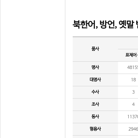
북한어, 방언, 옛말
품사
표제어
명사
4815
대명사
18
수사
3
조사
4
동사
1137
형용사
294