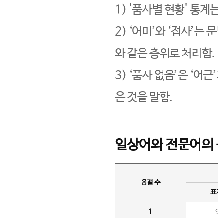
1) '품사별 현황' 통계
2) ‘어미’와 ‘접사’
와 같은 층위로 처리함.
3) ‘품사 없음’은 ‘어
은 것을 말함.
일상어와 전문어의 
음절 수
표
1