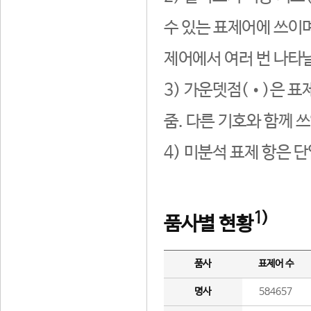
수 있는 표제어에 쓰이며
제어에서 여러 번 나타날
3) 가운뎃점(•)은 표
줌. 다른 기호와 함께 쓰
4) 미분석 표제 항은 
1)
품사별 현황
품사
표제어 수
명사
584657