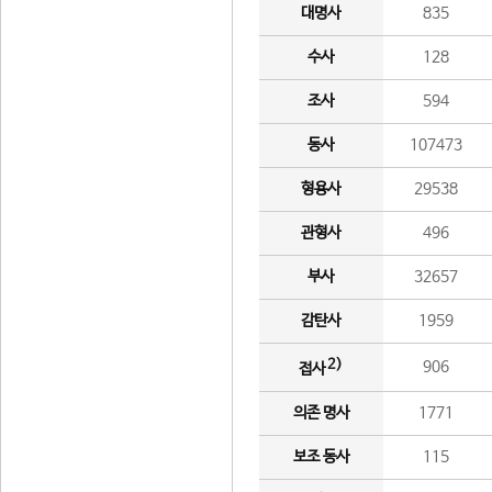
대명사
835
수사
128
조사
594
동사
107473
형용사
29538
관형사
496
부사
32657
감탄사
1959
2)
906
접사
의존 명사
1771
보조 동사
115