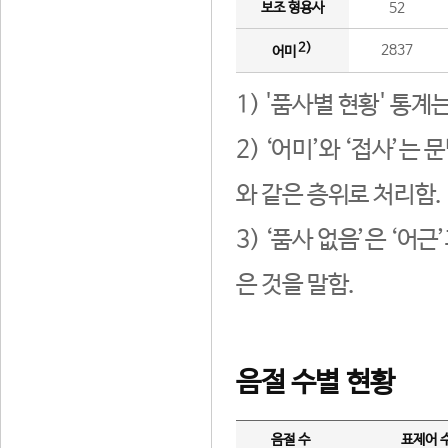
보조 형용사
52
2)
2837
어미
1) '품사별 현황' 통계
2) ‘어미’와 ‘접사’
와 같은 층위로 처리함.
3) ‘품사 없음’은 ‘어
은 것을 말함.
음절 수별 현황
음절 수
표제어 