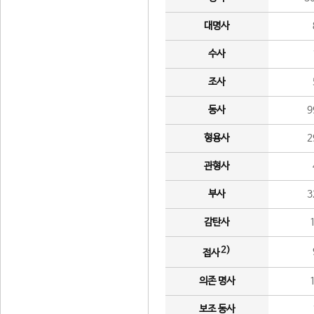
대명사
수사
조사
동사
9
형용사
2
관형사
부사
3
감탄사
2)
접사
의존 명사
보조 동사