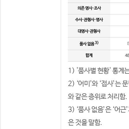
의존 명사·조사
수사·관형사·명사
대명사·관형사
3)
품사 없음
합계
4
1) '품사별 현황' 통계
2) ‘어미’와 ‘접사’
와 같은 층위로 처리함.
3) ‘품사 없음’은 ‘어
은 것을 말함.