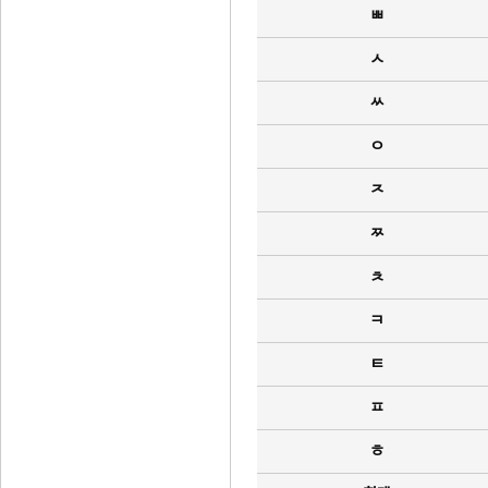
ㅃ
ㅅ
ㅆ
ㅇ
ㅈ
ㅉ
ㅊ
ㅋ
ㅌ
ㅍ
ㅎ