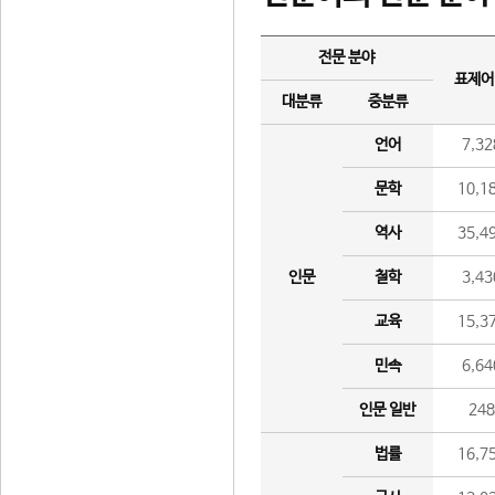
전문 분야
표제어
대분류
중분류
언어
7,32
문학
10,1
역사
35,4
인문
철학
3,43
교육
15,3
민속
6,64
인문 일반
24
법률
16,7