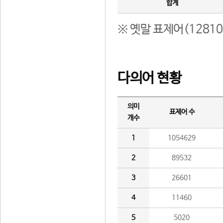
합계
※ 옛말 표제어(1281
다의어 현황
의미
표제어 수
개수
1
1054629
2
89532
3
26601
4
11460
5
5020