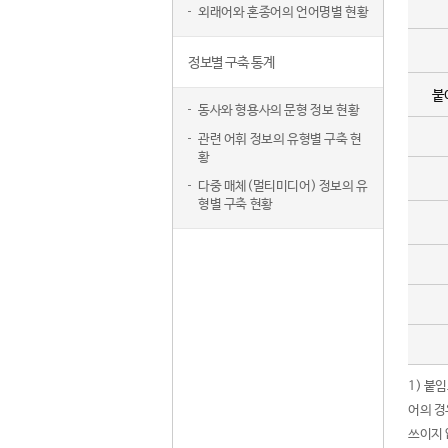
외래어와 혼종어의 언어명별 현황
정보별 구축 통계
붙
동사와 형용사의 문형 정보 현황
관련 어휘 정보의 유형별 구축 현
황
다중 매체(멀티미디어) 정보의 유
형별 구축 현황
1) 붙
어의 경
쓰이지 