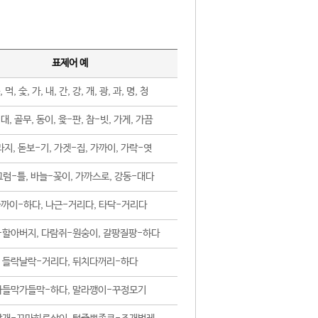
표제어 예
, 먹, 숯, 가, 내, 간, 강, 개, 광, 과, 명, 청
대, 골무, 동이, 윷-판, 참-빗, 가게, 가끔
지, 돋보-기, 가겟-집, 가까이, 가락-엿
럼-틀, 바늘-꽂이, 가까스로, 강동-대다
까이-하다, 나근-거리다, 타닥-거리다
-할아버지, 다람쥐-원숭이, 갈팡질팡-하다
들락날락-거리다, 뒤치다꺼리-하다
가들막가들막-하다, 말라깽이-꾸정모기