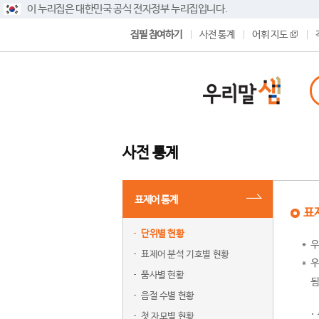
이 누리집은 대한민국 공식 전자정부 누리집입니다.
집필 참여하기
사전 통계
어휘 지도
사전 통계
표제어 통계
표
단위별 현황
우
표제어 분석 기호별 현황
우
품사별 현황
됨
음절 수별 현황
첫 자모별 현황