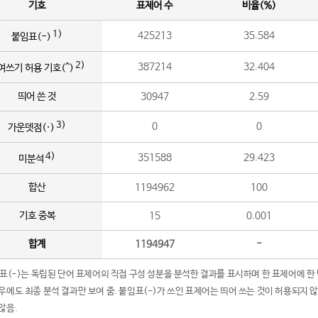
기호
표제어 수
비율(%)
1)
425213
35.584
붙임표(-)
2)
387214
32.404
여쓰기 허용 기호(^)
띄어 쓴 것
30947
2.59
3)
0
0
가운뎃점(·)
4)
351588
29.423
미분석
합산
1194962
100
기호 중복
15
0.001
합계
1194947
-
임표(-)는 독립된 단어 표제어의 직접 구성 성분을 분석한 결과를 표시하며 한 표제어에 한
우에도 최종 분석 결과만 보여 줌. 붙임표(-)가 쓰인 표제어는 띄어 쓰는 것이 허용되지 
않음.