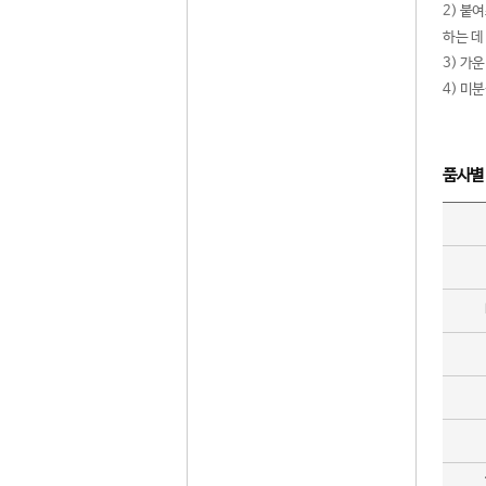
2) 붙
하는 데
3) 가
4) 미
품사별