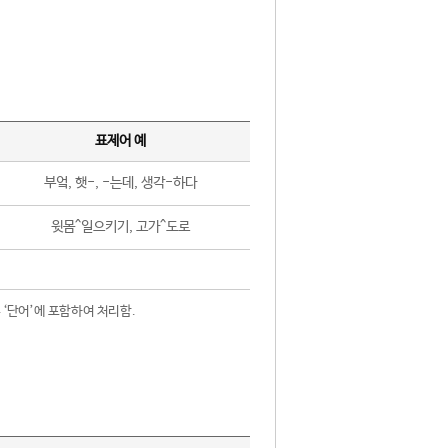
표제어 예
부엌, 햇-, -는데, 생각-하다
윗몸^일으키기, 고가^도로
 ‘단어’에 포함하여 처리함.