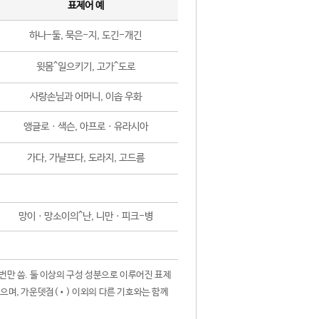
표제어 예
하나-둘, 묵은-지, 도긴-개긴
윗몸^일으키기, 고가^도로
사랑손님과 어머니, 이솝 우화
앵글로ㆍ색슨, 아프로ㆍ유라시아
가다, 가냘프다, 도라지, 고드름
망이ㆍ망소이의^난, 니만ㆍ피크-병
 번만 씀. 둘 이상의 구성 성분으로 이루어진 표제
않으며, 가운뎃점(•) 이외의 다른 기호와는 함께