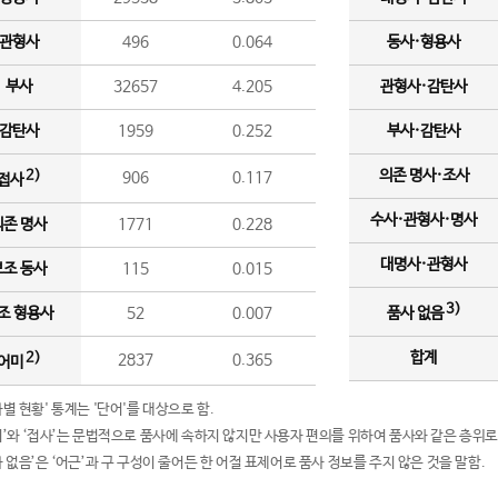
관형사
496
0.064
동사·형용사
부사
32657
4.205
관형사·감탄사
감탄사
1959
0.252
부사·감탄사
의존 명사·조사
2)
906
0.117
접사
수사·관형사·명사
의존 명사
1771
0.228
대명사·관형사
보조 동사
115
0.015
3)
조 형용사
52
0.007
품사 없음
합계
2)
2837
0.365
어미
품사별 현황' 통계는 '단어'를 대상으로 함.
어미’와 ‘접사’는 문법적으로 품사에 속하지 않지만 사용자 편의를 위하여 품사와 같은 층위로
품사 없음’은 ‘어근’과 구 구성이 줄어든 한 어절 표제어로 품사 정보를 주지 않은 것을 말함.