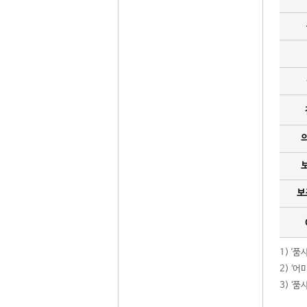
보
1) '
2) ‘
3) ‘