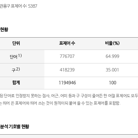
관용구 표제어 수: 5387
 현황
단위
표제어 수
비율(%)
1)
776707
64.999
단어
2)
418239
35.001
구
합계
1194946
100
립된 단어로 인정받지 못하는 접사, 어근, 어미 등과 구 구성이 줄어든 한 어절 표제어도 모두
구’는 띄어 쓴 표제어와 띄어 쓰는 것이 원칙이되 붙여 쓸 수 있는 표제어를 포함함.
 분석 기호별 현황