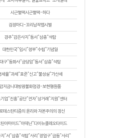
날개-꼬마하루살이, 털줄뾰족코-조개벌레
시근벌떡시근벌떡-하다
검정마디-꼬리납작맵시벌
경주^감은사지^동서^삼층^석탑
대한민국^임시^정부^수립^기념일
대구^동화사^금당암^동서^삼층^석탑
영세율^과세^표준^신고^불성실^가산세
감지금니대방광불화엄경-보현행원품
기업^진흥^공단^전자^상거래^지원^센터
로테스탄티즘의 윤리와 자본주의의 정신
코틴아마이드^아데닌^다이뉴클레오타이드
지^서^삼층^석탑^사리^장엄구^금동^사리^