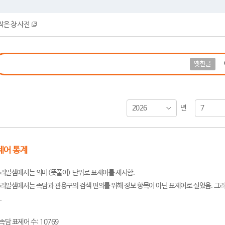
작은 창 사전
옛한글
2026
7
년
제어 통계
리말샘에서는 의미(뜻풀이) 단위로 표제어를 제시함.
리말샘에서는 속담과 관용구의 검색 편의를 위해 정보 항목이 아닌 표제어로 실었음. 그러
.
속담 표제어 수: 10769