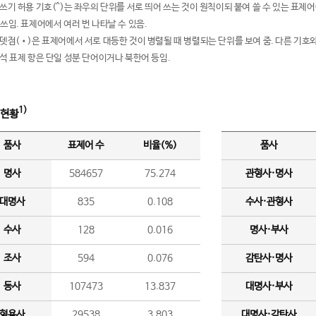
여쓰기 허용 기호(^)는 좌우의 단위를 서로 띄어 쓰는 것이 원칙이되 붙여 쓸 수 있는 표
 쓰임. 표제어에서 여러 번 나타날 수 있음.
운뎃점(•)은 표제어에서 서로 대등한 것이 병렬될 때 병렬되는 단위를 보여 줌. 다른 기호와
분석 표제 항은 단일 성분 단어이거나 북한어 등임.
1)
 현황
품사
표제어 수
비율(%)
품사
명사
584657
75.274
관형사·명사
대명사
835
0.108
수사·관형사
수사
128
0.016
명사·부사
조사
594
0.076
감탄사·명사
동사
107473
13.837
대명사·부사
형용사
29538
3.803
대명사·감탄사