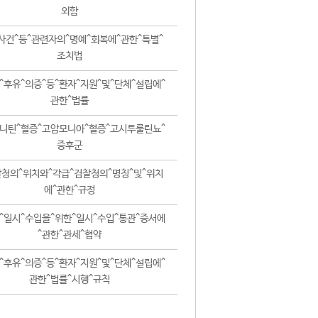
외함
사건^등^관련자의^명예^회복에^관한^특별^
조치법
^후유^의증^등^환자^지원^및^단체^설립에^
관한^법률
니틴^혈증^고암모니아^혈증^고시투룰린뇨^
증후군
청의^위치와^각급^검찰청의^명칭^및^위치
에^관한^규정
^일시^수입을^위한^일시^수입^통관^증서에
^관한^관세^협약
^후유^의증^등^환자^지원^및^단체^설립에^
관한^법률^시행^규칙