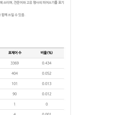
제어에 쓰이며, 전문어와 고유 명사의 띄어쓰기를 표기
 함께 쓰일 수 있음.
표제어 수
비율(%)
3369
0.434
404
0.052
101
0.013
90
0.012
1
0
4
0.001