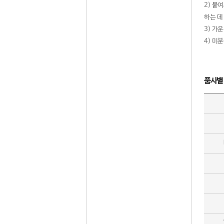
2) 붙
하는 데
3) 가
4) 미
품사별