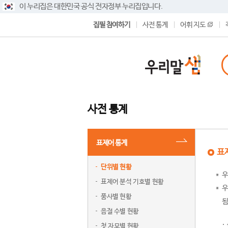
이 누리집은 대한민국 공식 전자정부 누리집입니다.
집필 참여하기
사전 통계
어휘 지도
사전 통계
표제어 통계
표
단위별 현황
우
표제어 분석 기호별 현황
우
품사별 현황
됨
음절 수별 현황
첫 자모별 현황