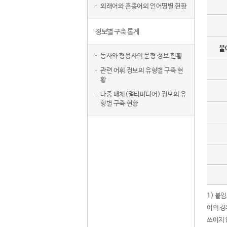
외래어와 혼종어의 언어명별 현황
정보별 구축 통계
붙
동사와 형용사의 문형 정보 현황
관련 어휘 정보의 유형별 구축 현
황
다중 매체(멀티미디어) 정보의 유
형별 구축 현황
1) 붙
어의 경
쓰이지 