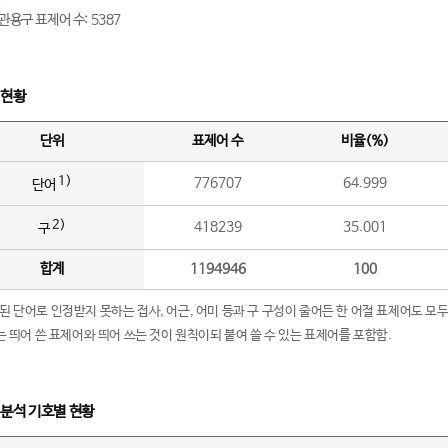
관용구 표제어 수: 5387
 현황
단위
표제어 수
비율(%)
1)
776707
64.999
단어
2)
418239
35.001
구
합계
1194946
100
립된 단어로 인정받지 못하는 접사, 어근, 어미 등과 구 구성이 줄어든 한 어절 표제어도 모두
구’는 띄어 쓴 표제어와 띄어 쓰는 것이 원칙이되 붙여 쓸 수 있는 표제어를 포함함.
 분석 기호별 현황