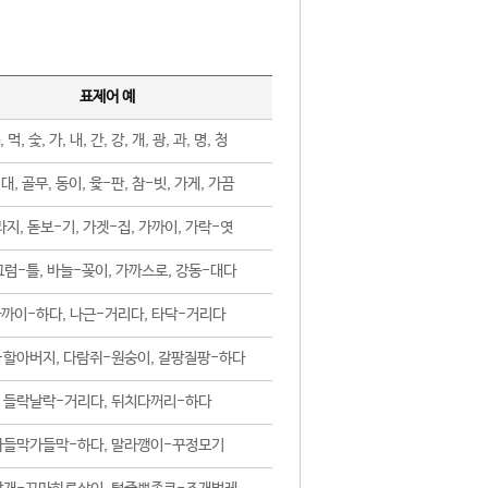
표제어 예
, 먹, 숯, 가, 내, 간, 강, 개, 광, 과, 명, 청
대, 골무, 동이, 윷-판, 참-빗, 가게, 가끔
지, 돋보-기, 가겟-집, 가까이, 가락-엿
럼-틀, 바늘-꽂이, 가까스로, 강동-대다
까이-하다, 나근-거리다, 타닥-거리다
-할아버지, 다람쥐-원숭이, 갈팡질팡-하다
들락날락-거리다, 뒤치다꺼리-하다
가들막가들막-하다, 말라깽이-꾸정모기