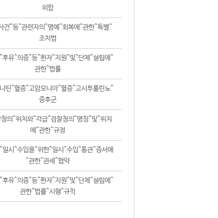
외함
사건^등^관련자의^명예^회복에^관한^특별^
조치법
^후유^의증^등^환자^지원^및^단체^설립에^
관한^법률
니틴^혈증^고암모니아^혈증^고시투룰린뇨^
증후군
청의^위치와^각급^검찰청의^명칭^및^위치
에^관한^규정
^일시^수입을^위한^일시^수입^통관^증서에
^관한^관세^협약
^후유^의증^등^환자^지원^및^단체^설립에^
관한^법률^시행^규칙