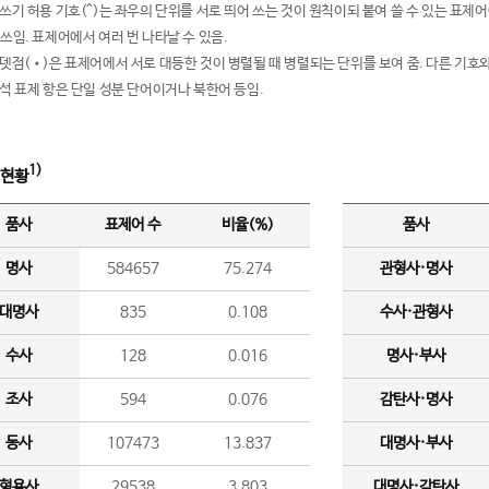
여쓰기 허용 기호(^)는 좌우의 단위를 서로 띄어 쓰는 것이 원칙이되 붙여 쓸 수 있는 표
 쓰임. 표제어에서 여러 번 나타날 수 있음.
운뎃점(•)은 표제어에서 서로 대등한 것이 병렬될 때 병렬되는 단위를 보여 줌. 다른 기호와
분석 표제 항은 단일 성분 단어이거나 북한어 등임.
1)
 현황
품사
표제어 수
비율(%)
품사
명사
584657
75.274
관형사·명사
대명사
835
0.108
수사·관형사
수사
128
0.016
명사·부사
조사
594
0.076
감탄사·명사
동사
107473
13.837
대명사·부사
형용사
29538
3.803
대명사·감탄사