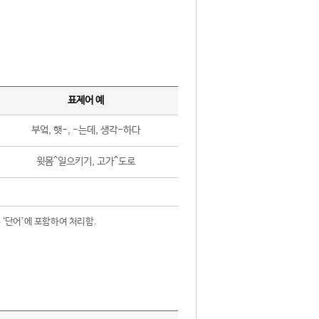
표제어 예
부엌, 햇-, -는데, 생각-하다
윗몸^일으키기, 고가^도로
 ‘단어’에 포함하여 처리함.