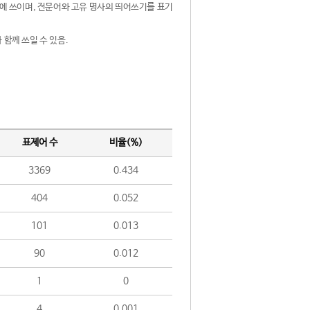
제어에 쓰이며, 전문어와 고유 명사의 띄어쓰기를 표기
 함께 쓰일 수 있음.
표제어 수
비율(%)
3369
0.434
404
0.052
101
0.013
90
0.012
1
0
4
0.001