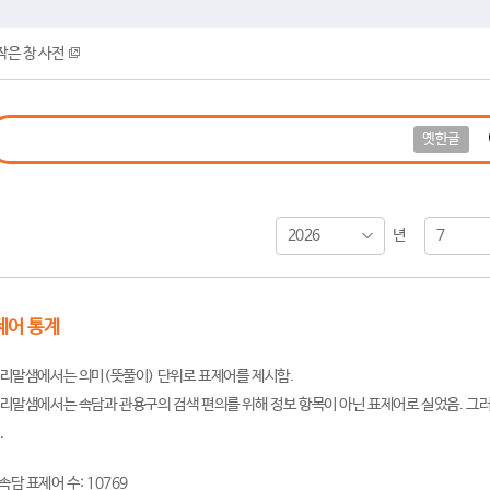
작은 창 사전
옛한글
2026
7
년
제어 통계
리말샘에서는 의미(뜻풀이) 단위로 표제어를 제시함.
리말샘에서는 속담과 관용구의 검색 편의를 위해 정보 항목이 아닌 표제어로 실었음. 그러
.
속담 표제어 수: 10769