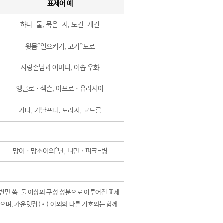
표제어 예
하나-둘, 묵은-지, 도긴-개긴
윗몸^일으키기, 고가^도로
사랑손님과 어머니, 이솝 우화
앵글로ㆍ색슨, 아프로ㆍ유라시아
가다, 가냘프다, 도라지, 고드름
망이ㆍ망소이의^난, 니만ㆍ피크-병
 번만 씀. 둘 이상의 구성 성분으로 이루어진 표제
않으며, 가운뎃점(•) 이외의 다른 기호와는 함께