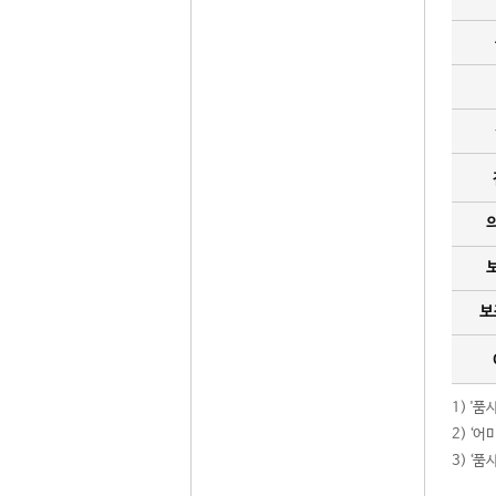
보
1) '
2) ‘
3) ‘