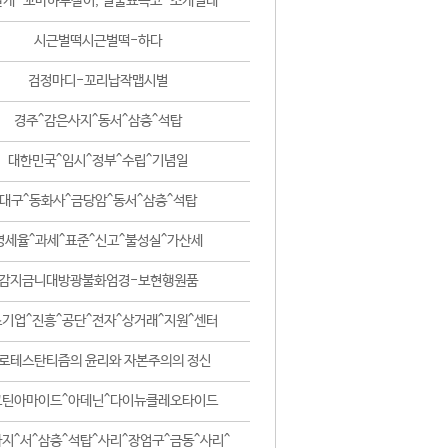
날개-꼬마하루살이, 털줄뾰족코-조개벌레
시근벌떡시근벌떡-하다
검정마디-꼬리납작맵시벌
경주^감은사지^동서^삼층^석탑
대한민국^임시^정부^수립^기념일
대구^동화사^금당암^동서^삼층^석탑
영세율^과세^표준^신고^불성실^가산세
감지금니대방광불화엄경-보현행원품
기업^진흥^공단^전자^상거래^지원^센터
로테스탄티즘의 윤리와 자본주의의 정신
코틴아마이드^아데닌^다이뉴클레오타이드
지^서^삼층^석탑^사리^장엄구^금동^사리^