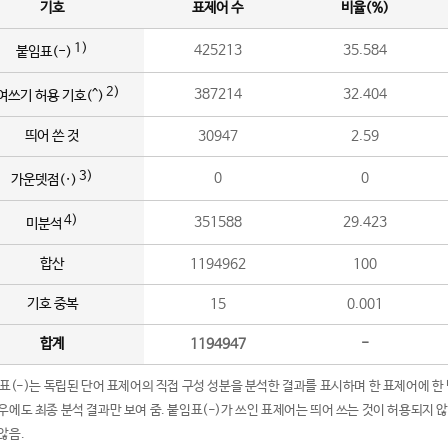
기호
표제어 수
비율(%)
1)
425213
35.584
붙임표(-)
2)
387214
32.404
여쓰기 허용 기호(^)
띄어 쓴 것
30947
2.59
3)
0
0
가운뎃점(·)
4)
351588
29.423
미분석
합산
1194962
100
기호 중복
15
0.001
합계
1194947
-
임표(-)는 독립된 단어 표제어의 직접 구성 성분을 분석한 결과를 표시하며 한 표제어에 한
우에도 최종 분석 결과만 보여 줌. 붙임표(-)가 쓰인 표제어는 띄어 쓰는 것이 허용되지 
않음.