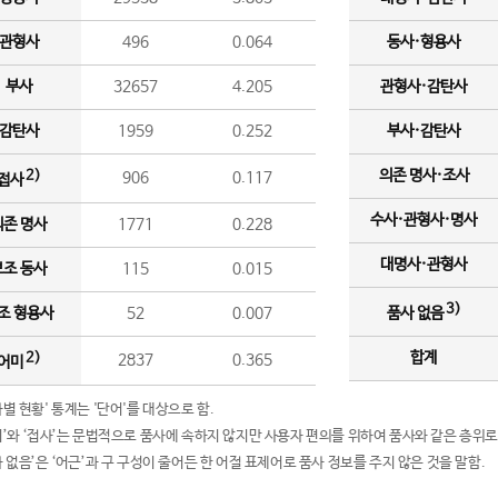
관형사
496
0.064
동사·형용사
부사
32657
4.205
관형사·감탄사
감탄사
1959
0.252
부사·감탄사
의존 명사·조사
2)
906
0.117
접사
수사·관형사·명사
의존 명사
1771
0.228
대명사·관형사
보조 동사
115
0.015
3)
조 형용사
52
0.007
품사 없음
합계
2)
2837
0.365
어미
품사별 현황' 통계는 '단어'를 대상으로 함.
어미’와 ‘접사’는 문법적으로 품사에 속하지 않지만 사용자 편의를 위하여 품사와 같은 층위로
품사 없음’은 ‘어근’과 구 구성이 줄어든 한 어절 표제어로 품사 정보를 주지 않은 것을 말함.