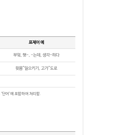
표제어 예
부엌, 햇-, -는데, 생각-하다
윗몸^일으키기, 고가^도로
 ‘단어’에 포함하여 처리함.