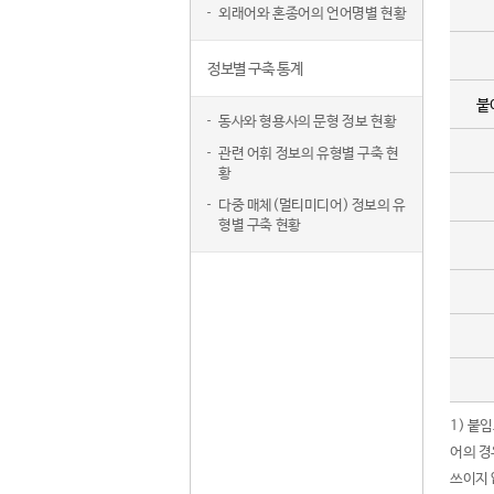
외래어와 혼종어의 언어명별 현황
정보별 구축 통계
붙
동사와 형용사의 문형 정보 현황
관련 어휘 정보의 유형별 구축 현
황
다중 매체(멀티미디어) 정보의 유
형별 구축 현황
1) 붙
어의 경
쓰이지 