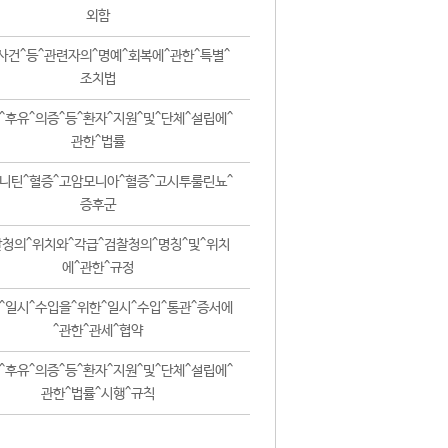
외함
사건^등^관련자의^명예^회복에^관한^특별^
조치법
^후유^의증^등^환자^지원^및^단체^설립에^
관한^법률
니틴^혈증^고암모니아^혈증^고시투룰린뇨^
증후군
청의^위치와^각급^검찰청의^명칭^및^위치
에^관한^규정
^일시^수입을^위한^일시^수입^통관^증서에
^관한^관세^협약
^후유^의증^등^환자^지원^및^단체^설립에^
관한^법률^시행^규칙