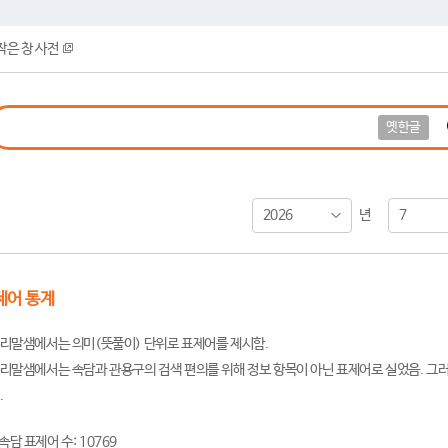
작은 창 사전
옛한글
2026
7
년
제어 통계
리말샘에서는 의미(뜻풀이) 단위로 표제어를 제시함.
리말샘에서는 속담과 관용구의 검색 편의를 위해 정보 항목이 아닌 표제어로 실었음. 그러
.
속담 표제어 수: 10769