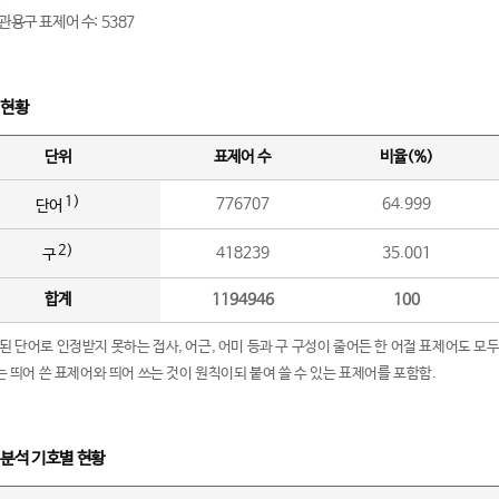
관용구 표제어 수: 5387
 현황
단위
표제어 수
비율(%)
1)
776707
64.999
단어
2)
418239
35.001
구
합계
1194946
100
립된 단어로 인정받지 못하는 접사, 어근, 어미 등과 구 구성이 줄어든 한 어절 표제어도 모두
구’는 띄어 쓴 표제어와 띄어 쓰는 것이 원칙이되 붙여 쓸 수 있는 표제어를 포함함.
 분석 기호별 현황