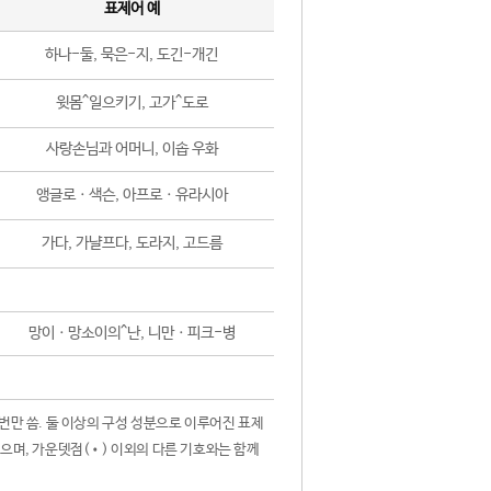
표제어 예
하나-둘, 묵은-지, 도긴-개긴
윗몸^일으키기, 고가^도로
사랑손님과 어머니, 이솝 우화
앵글로ㆍ색슨, 아프로ㆍ유라시아
가다, 가냘프다, 도라지, 고드름
망이ㆍ망소이의^난, 니만ㆍ피크-병
 번만 씀. 둘 이상의 구성 성분으로 이루어진 표제
않으며, 가운뎃점(•) 이외의 다른 기호와는 함께