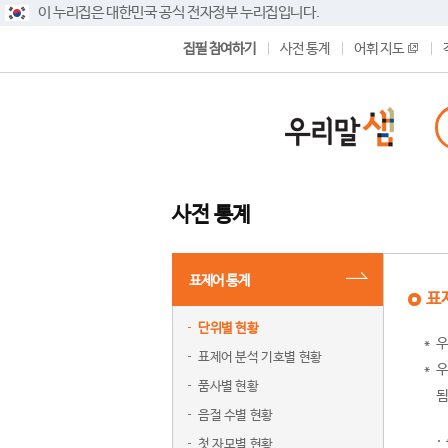
이 누리집은 대한민국 공식 전자정부 누리집입니다.
집필 참여하기
사전 통계
어휘 지도
사전 통계
표제어 통계
표
단위별 현황
우
표제어 분석 기호별 현황
우
품사별 현황
됨
음절 수별 현황
첫 자모별 현황