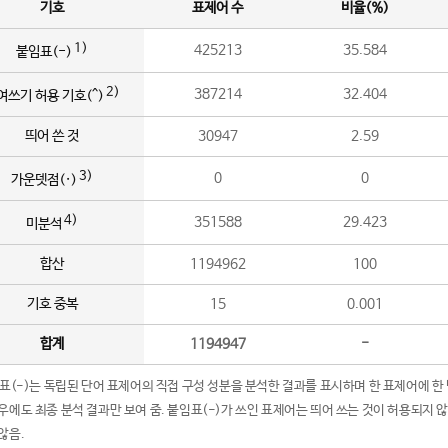
기호
표제어 수
비율(%)
1)
425213
35.584
붙임표(-)
2)
387214
32.404
여쓰기 허용 기호(^)
띄어 쓴 것
30947
2.59
3)
0
0
가운뎃점(·)
4)
351588
29.423
미분석
합산
1194962
100
기호 중복
15
0.001
합계
1194947
-
임표(-)는 독립된 단어 표제어의 직접 구성 성분을 분석한 결과를 표시하며 한 표제어에 한
우에도 최종 분석 결과만 보여 줌. 붙임표(-)가 쓰인 표제어는 띄어 쓰는 것이 허용되지 
않음.