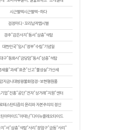
날개-꼬마하루살이, 털줄뾰족코-조개벌레
시근벌떡시근벌떡-하다
검정마디-꼬리납작맵시벌
경주^감은사지^동서^삼층^석탑
대한민국^임시^정부^수립^기념일
대구^동화사^금당암^동서^삼층^석탑
영세율^과세^표준^신고^불성실^가산세
감지금니대방광불화엄경-보현행원품
기업^진흥^공단^전자^상거래^지원^센터
로테스탄티즘의 윤리와 자본주의의 정신
코틴아마이드^아데닌^다이뉴클레오타이드
지^서^삼층^석탑^사리^장엄구^금동^사리^