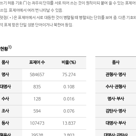
여쓰기 허용 기호(^)는 좌우의 단위를 서로 띄어 쓰는 것이 원칙이되 붙여 쓸 수 있는 표
 쓰임. 표제어에서 여러 번 나타날 수 있음.
운뎃점(•)은 표제어에서 서로 대등한 것이 병렬될 때 병렬되는 단위를 보여 줌. 다른 기호와
분석 표제 항은 단일 성분 단어이거나 북한어 등임.
1)
 현황
품사
표제어 수
비율(%)
품사
명사
584657
75.274
관형사·명사
대명사
835
0.108
수사·관형사
수사
128
0.016
명사·부사
조사
594
0.076
감탄사·명사
동사
107473
13.837
대명사·부사
형용사
29538
3.803
대명사·감탄사