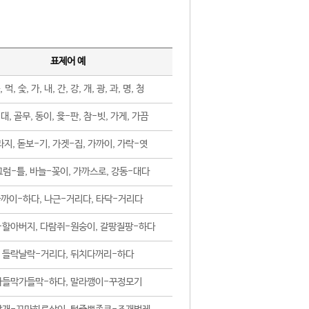
표제어 예
, 먹, 숯, 가, 내, 간, 강, 개, 광, 과, 명, 청
대, 골무, 동이, 윷-판, 참-빗, 가게, 가끔
지, 돋보-기, 가겟-집, 가까이, 가락-엿
럼-틀, 바늘-꽂이, 가까스로, 강동-대다
까이-하다, 나근-거리다, 타닥-거리다
-할아버지, 다람쥐-원숭이, 갈팡질팡-하다
들락날락-거리다, 뒤치다꺼리-하다
가들막가들막-하다, 말라깽이-꾸정모기