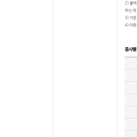
2) 붙
하는 데
3) 가
4) 미
품사별