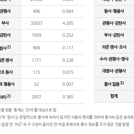
관형사
496
0.064
동사·형용사
부사
32657
4.205
관형사·감탄사
감탄사
1959
0.252
부사·감탄사
의존 명사·조사
2)
906
0.117
접사
수사·관형사·명사
의존 명사
1771
0.228
대명사·관형사
보조 동사
115
0.015
3)
조 형용사
52
0.007
품사 없음
합계
2)
2837
0.365
어미
품사별 현황' 통계는 '단어'를 대상으로 함.
어미’와 ‘접사’는 문법적으로 품사에 속하지 않지만 사용자 편의를 위하여 품사와 같은 층위로
품사 없음’은 ‘어근’과 구 구성이 줄어든 한 어절 표제어로 품사 정보를 주지 않은 것을 말함.