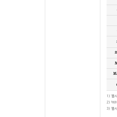
보
1) '
2) ‘
3) ‘