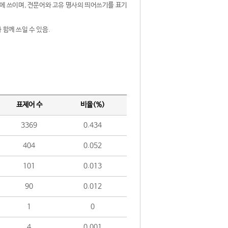
제어에 쓰이며, 전문어와 고유 명사의 띄어쓰기를 표기
 함께 쓰일 수 있음.
표제어 수
비율(%)
3369
0.434
404
0.052
101
0.013
90
0.012
1
0
4
0.001