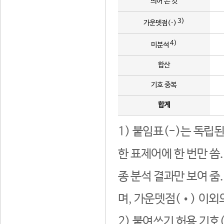
띄어 쓴 것
3)
가운뎃점(·)
4)
미분석
합산
기호 중복
합계
1) 붙임표(-)는 독립
한 표제어에 한 번만 씀
종 분석 결과만 보여 줌
며, 가운뎃점(•) 이외
2) 붙여쓰기 허용 기호