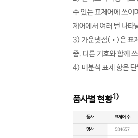
수 있는 표제어에 쓰이며
제어에서 여러 번 나타날
3) 가운뎃점(•)은 표
줌. 다른 기호와 함께 쓰
4) 미분석 표제 항은 
1)
품사별 현황
품사
표제어 수
명사
584657