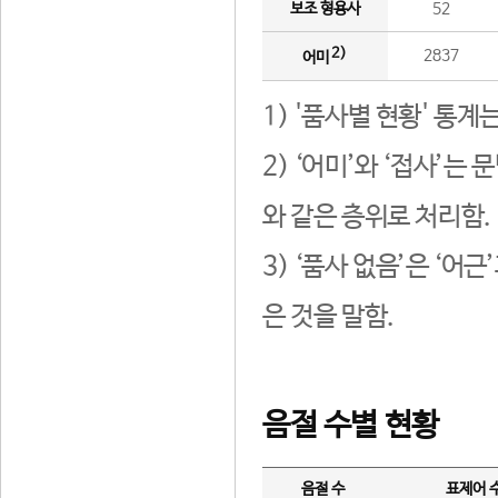
보조 형용사
52
2)
2837
어미
1) '품사별 현황' 통계
2) ‘어미’와 ‘접사’
와 같은 층위로 처리함.
3) ‘품사 없음’은 ‘어
은 것을 말함.
음절 수별 현황
음절 수
표제어 