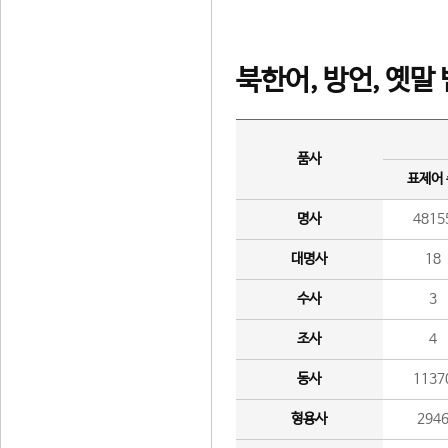
북한어, 방언, 옛말
품사
표제어
명사
4815
대명사
18
수사
3
조사
4
동사
1137
형용사
294