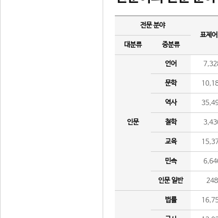
전문 분야
표제어
대분류
중분류
언어
7,32
문학
10,1
역사
35,4
인문
철학
3,43
교육
15,3
민속
6,64
인문 일반
24
법률
16,7