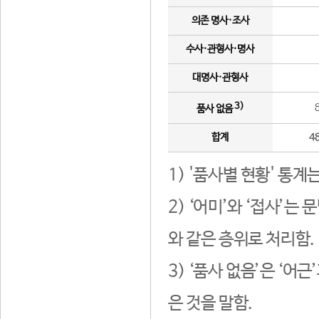
의존 명사·조사
수사·관형사·명사
대명사·관형사
3)
품사 없음
합계
4
1) '품사별 현황' 통계
2) ‘어미’와 ‘접사’
와 같은 층위로 처리함.
3) ‘품사 없음’은 ‘어
은 것을 말함.