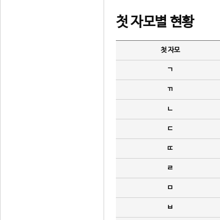
첫 자모별 현황
첫 자모
ㄱ
ㄲ
ㄴ
ㄷ
ㄸ
ㄹ
ㅁ
ㅂ