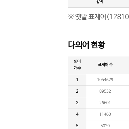
합계
※ 옛말 표제어(1281
다의어 현황
의미
표제어 수
개수
1
1054629
2
89532
3
26601
4
11460
5
5020