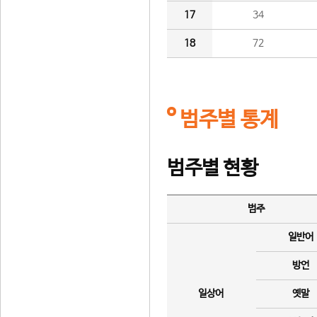
17
34
18
72
범주별 통계
범주별 현황
범주
일반어
방언
일상어
옛말