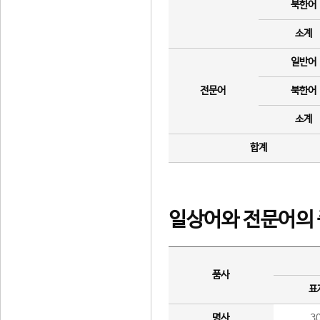
북한어
소계
일반어
전문어
북한어
소계
합계
일상어와 전문어의 
품사
표
명사
3