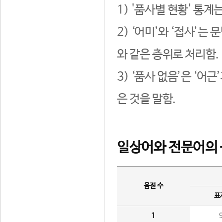
1) '품사별 현황' 통계
2) ‘어미’와 ‘접사’
와 같은 층위로 처리함.
3) ‘품사 없음’은 ‘어
은 것을 말함.
일상어와 전문어의 
음절 수
표
1