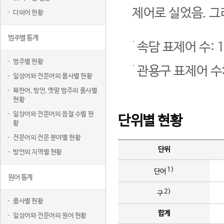
제어로 실었음. 그
다의어 현황
범주별 통계
속담 표제어 수: 1
범주별 현황
관용구 표제어 수:
일상어와 전문어의 품사별 현황
북한어, 방언, 옛말 범주의 품사별
현황
일상어와 전문어의 음절 수별 현
단위별 현황
황
전문어의 전문 분야별 현황
단위
방언의 지역별 현황
1)
단어
원어 통계
2)
구
품사별 현황
합계
일상어와 전문어의 원어 현황