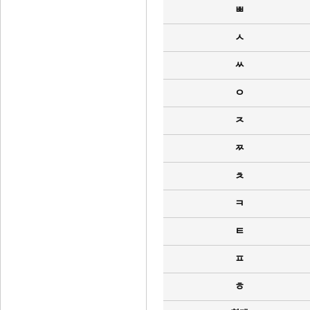
ㅃ
ㅅ
ㅆ
ㅇ
ㅈ
ㅉ
ㅊ
ㅋ
ㅌ
ㅍ
ㅎ