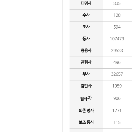
대명사
835
수사
128
조사
594
동사
107473
형용사
29538
관형사
496
부사
32657
감탄사
1959
2)
906
접사
의존 명사
1771
보조 동사
115