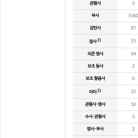
관형사
5
부사
536
감탄사
87
2)
25
접사
의존 명사
94
보조 동사
2
보조 형용사
0
2)
22
어미
관형사·명사
50
수사·관형사
5
명사·부사
2