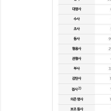
대명사
수사
조사
동사
9
형용사
2
관형사
부사
3
감탄사
2)
접사
의존 명사
보조 동사