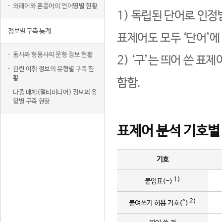
외래어와 혼종어의 언어명별 현황
1) 독립된 단어로 인정
정보별 구축 통계
표제어도 모두 ‘단어’에
동사와 형용사의 문형 정보 현황
2) ‘구’는 띄어 쓴 표
관련 어휘 정보의 유형별 구축 현
황
함함.
다중 매체(멀티미디어) 정보의 유
형별 구축 현황
표제어 분석 기호별
기호
1)
붙임표(-)
2)
붙여쓰기 허용 기호(^)