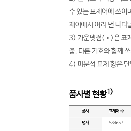
수 있는 표제어에 쓰이며
제어에서 여러 번 나타날
3) 가운뎃점(•)은 표
줌. 다른 기호와 함께 쓰
4) 미분석 표제 항은 
1)
품사별 현황
품사
표제어 수
명사
584657