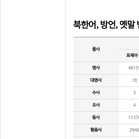
북한어, 방언, 옛말
품사
표제어
명사
4815
대명사
18
수사
3
조사
4
동사
1137
형용사
294