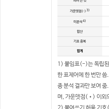
띄어 쓴 것
3)
가운뎃점(·)
4)
미분석
합산
기호 중복
합계
1) 붙임표(-)는 독립
한 표제어에 한 번만 씀
종 분석 결과만 보여 줌
며, 가운뎃점(•) 이외
2) 붙여쓰기 허용 기호