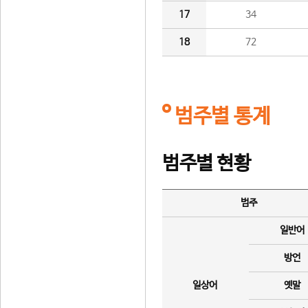
17
34
18
72
범주별 통계
범주별 현황
범주
일반어
방언
일상어
옛말