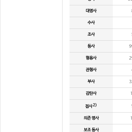
대명사
수사
조사
동사
9
형용사
2
관형사
부사
3
감탄사
2)
접사
의존 명사
보조 동사