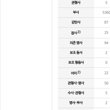
관형사
5
부사
536
감탄사
87
2)
25
접사
의존 명사
94
보조 동사
2
보조 형용사
0
2)
22
어미
관형사·명사
50
수사·관형사
5
명사·부사
2