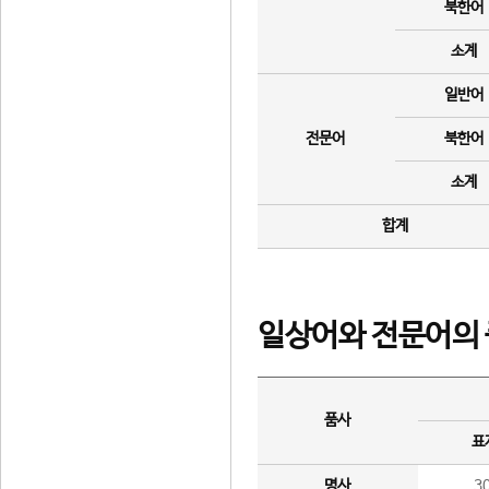
북한어
소계
일반어
전문어
북한어
소계
합계
일상어와 전문어의 
품사
표
명사
3