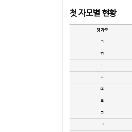
첫 자모별 현황
첫 자모
ㄱ
ㄲ
ㄴ
ㄷ
ㄸ
ㄹ
ㅁ
ㅂ