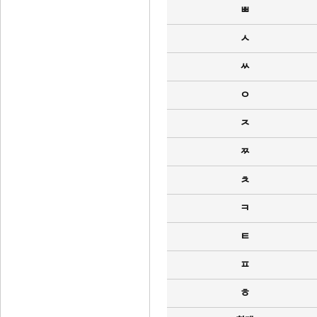
ㅃ
ㅅ
ㅆ
ㅇ
ㅈ
ㅉ
ㅊ
ㅋ
ㅌ
ㅍ
ㅎ