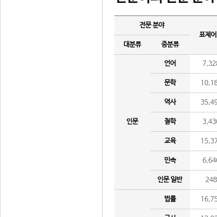
전문 분야
표제어
대분류
중분류
언어
7,32
문학
10,1
역사
35,4
인문
철학
3,43
교육
15,3
민속
6,64
인문 일반
24
법률
16,7