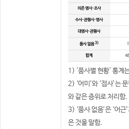
의존 명사·조사
수사·관형사·명사
대명사·관형사
3)
품사 없음
합계
4
1) '품사별 현황' 통계
2) ‘어미’와 ‘접사’
와 같은 층위로 처리함.
3) ‘품사 없음’은 ‘어
은 것을 말함.