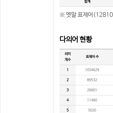
합계
※ 옛말 표제어(1281
다의어 현황
의미
표제어 수
개수
1
1054629
2
89532
3
26601
4
11460
5
5020