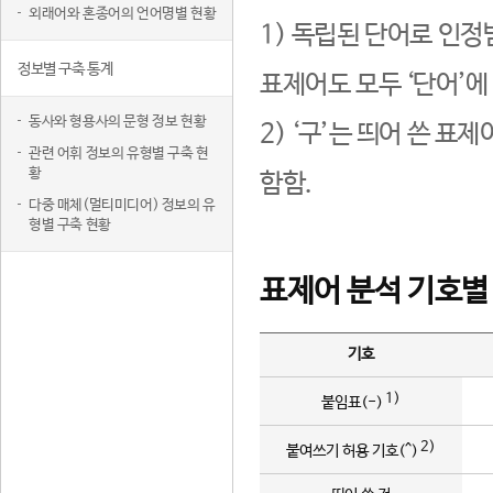
외래어와 혼종어의 언어명별 현황
1) 독립된 단어로 인정
정보별 구축 통계
표제어도 모두 ‘단어’에
동사와 형용사의 문형 정보 현황
2) ‘구’는 띄어 쓴 표
관련 어휘 정보의 유형별 구축 현
황
함함.
다중 매체(멀티미디어) 정보의 유
형별 구축 현황
표제어 분석 기호별
기호
1)
붙임표(-)
2)
붙여쓰기 허용 기호(^)