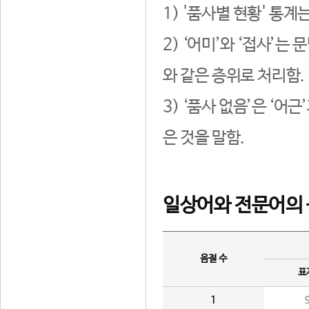
1) '품사별 현황' 통계
2) ‘어미’와 ‘접사’
와 같은 층위로 처리함.
3) ‘품사 없음’은 ‘어
은 것을 말함.
일상어와 전문어의 
음절 수
표
1