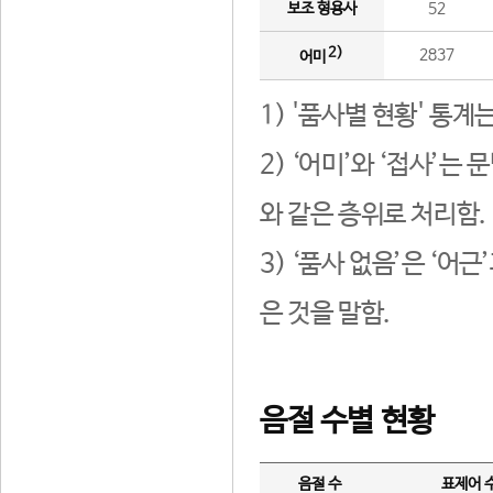
보조 형용사
52
2)
2837
어미
1) '품사별 현황' 통계
2) ‘어미’와 ‘접사’
와 같은 층위로 처리함.
3) ‘품사 없음’은 ‘어
은 것을 말함.
음절 수별 현황
음절 수
표제어 