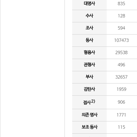
대명사
835
수사
128
조사
594
동사
107473
형용사
29538
관형사
496
부사
32657
감탄사
1959
2)
906
접사
의존 명사
1771
보조 동사
115