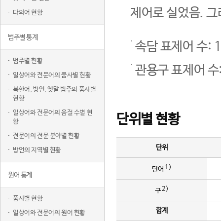
제어로 실었음. 그
다의어 현황
범주별 통계
속담 표제어 수: 1
범주별 현황
관용구 표제어 수:
일상어와 전문어의 품사별 현황
북한어, 방언, 옛말 범주의 품사별
현황
일상어와 전문어의 음절 수별 현
단위별 현황
황
전문어의 전문 분야별 현황
단위
방언의 지역별 현황
1)
단어
원어 통계
2)
구
품사별 현황
합계
일상어와 전문어의 원어 현황