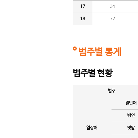
17
34
18
72
범주별 통계
범주별 현황
범주
일반어
방언
일상어
옛말