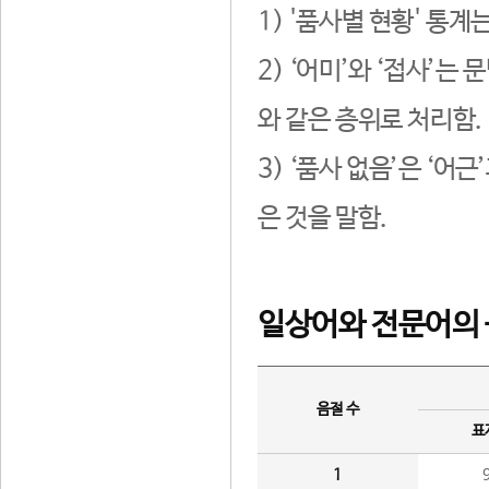
1) '품사별 현황' 통계
2) ‘어미’와 ‘접사’
와 같은 층위로 처리함.
3) ‘품사 없음’은 ‘어
은 것을 말함.
일상어와 전문어의 
음절 수
표
1