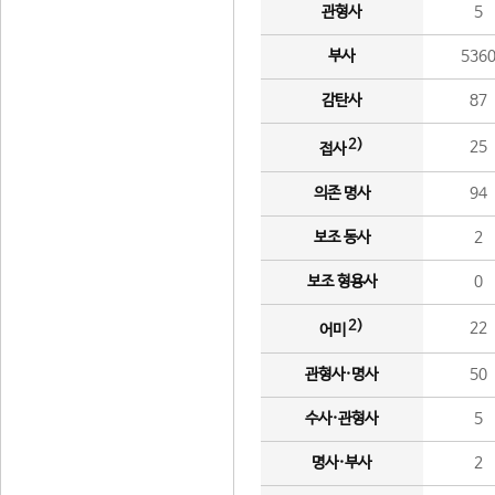
관형사
5
부사
536
감탄사
87
2)
25
접사
의존 명사
94
보조 동사
2
보조 형용사
0
2)
22
어미
관형사·명사
50
수사·관형사
5
명사·부사
2