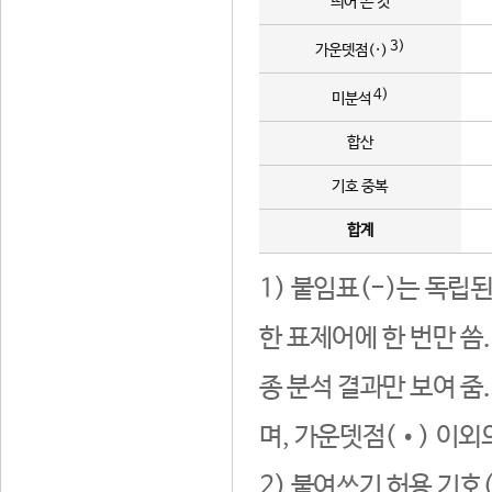
띄어 쓴 것
3)
가운뎃점(·)
4)
미분석
합산
기호 중복
합계
1) 붙임표(-)는 독립
한 표제어에 한 번만 씀
종 분석 결과만 보여 줌
며, 가운뎃점(•) 이외
2) 붙여쓰기 허용 기호