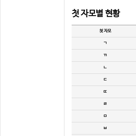
첫 자모별 현황
첫 자모
ㄱ
ㄲ
ㄴ
ㄷ
ㄸ
ㄹ
ㅁ
ㅂ