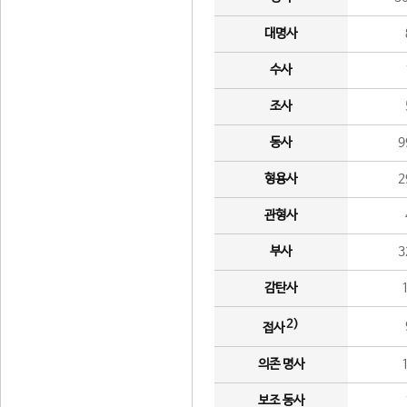
대명사
수사
조사
동사
9
형용사
2
관형사
부사
3
감탄사
2)
접사
의존 명사
보조 동사