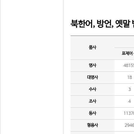
북한어, 방언, 옛말
품사
표제어
명사
4815
대명사
18
수사
3
조사
4
동사
1137
형용사
294