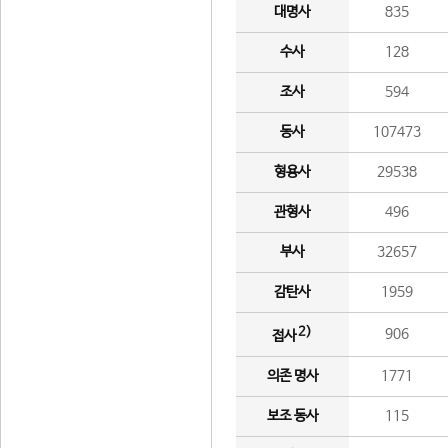
대명사
835
수사
128
조사
594
동사
107473
형용사
29538
관형사
496
부사
32657
감탄사
1959
2)
906
접사
의존 명사
1771
보조 동사
115