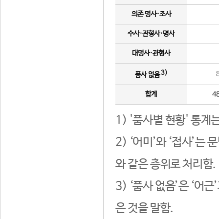
의존 명사·조사
수사·관형사·명사
대명사·관형사
3)
품사 없음
합계
4
1) '품사별 현황' 통계
2) ‘어미’와 ‘접사’
와 같은 층위로 처리함.
3) ‘품사 없음’은 ‘어
은 것을 말함.