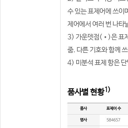
수 있는 표제어에 쓰이며
제어에서 여러 번 나타날
3) 가운뎃점(•)은 표
줌. 다른 기호와 함께 쓰
4) 미분석 표제 항은 
1)
품사별 현황
품사
표제어 수
명사
584657