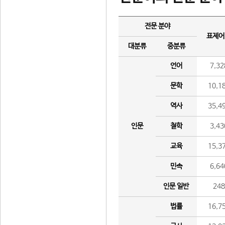
전문 분야
표제어
대분류
중분류
언어
7,32
문학
10,1
역사
35,4
인문
철학
3,43
교육
15,3
민속
6,64
인문 일반
24
법률
16,7