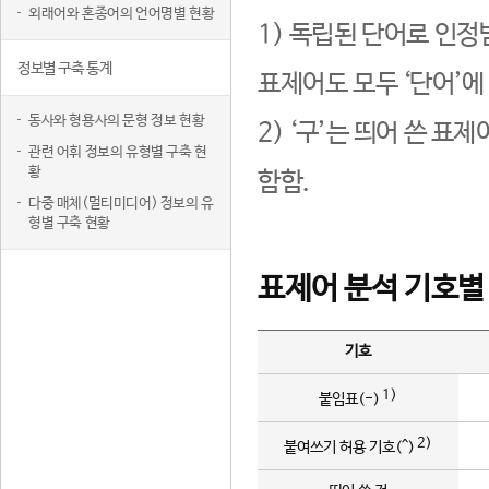
외래어와 혼종어의 언어명별 현황
1) 독립된 단어로 인정
정보별 구축 통계
표제어도 모두 ‘단어’에
동사와 형용사의 문형 정보 현황
2) ‘구’는 띄어 쓴 표
관련 어휘 정보의 유형별 구축 현
황
함함.
다중 매체(멀티미디어) 정보의 유
형별 구축 현황
표제어 분석 기호별
기호
1)
붙임표(-)
2)
붙여쓰기 허용 기호(^)