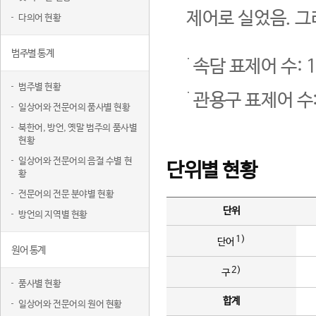
제어로 실었음. 그
다의어 현황
범주별 통계
속담 표제어 수: 1
범주별 현황
관용구 표제어 수:
일상어와 전문어의 품사별 현황
북한어, 방언, 옛말 범주의 품사별
현황
일상어와 전문어의 음절 수별 현
단위별 현황
황
전문어의 전문 분야별 현황
단위
방언의 지역별 현황
1)
단어
원어 통계
2)
구
품사별 현황
합계
일상어와 전문어의 원어 현황