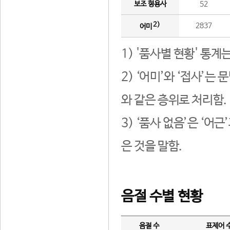
보조 형용사
52
2)
2837
어미
1) '품사별 현황' 통계
2) ‘어미’와 ‘접사’
와 같은 층위로 처리함.
3) ‘품사 없음’은 ‘어
은 것을 말함.
음절 수별 현황
음절 수
표제어 