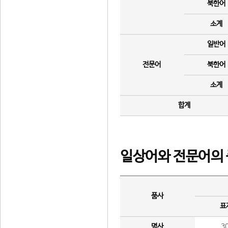
북한어
소계
일반어
전문어
북한어
소계
합계
일상어와 전문어의 
품사
표
명사
3