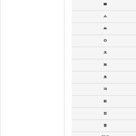
ㅃ
ㅅ
ㅆ
ㅇ
ㅈ
ㅉ
ㅊ
ㅋ
ㅌ
ㅍ
ㅎ