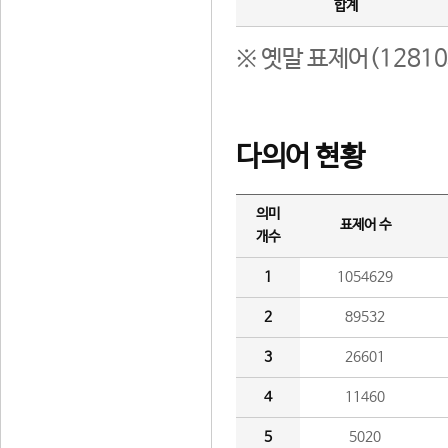
합계
※ 옛말 표제어(1281
다의어 현황
의미
표제어 수
개수
1
1054629
2
89532
3
26601
4
11460
5
5020