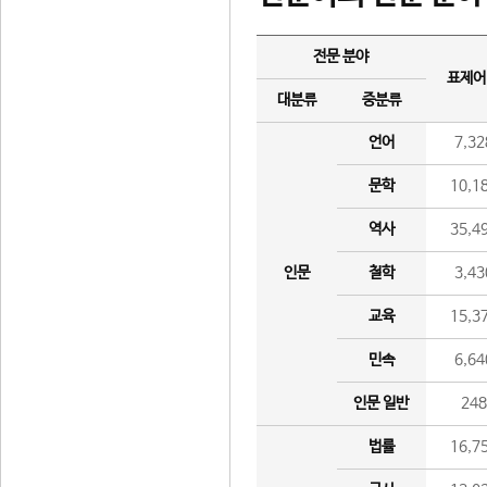
전문 분야
표제어
대분류
중분류
언어
7,32
문학
10,1
역사
35,4
인문
철학
3,43
교육
15,3
민속
6,64
인문 일반
24
법률
16,7