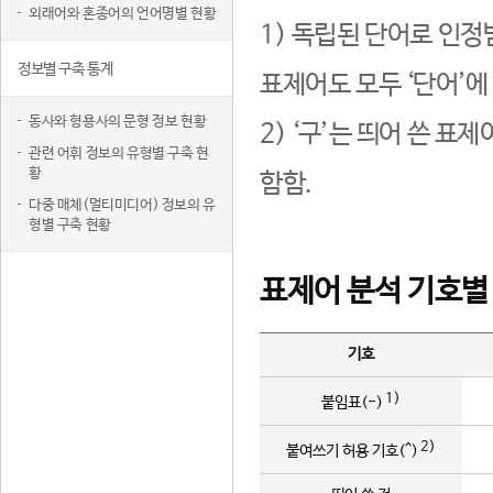
외래어와 혼종어의 언어명별 현황
1) 독립된 단어로 인정
정보별 구축 통계
표제어도 모두 ‘단어’에
동사와 형용사의 문형 정보 현황
2) ‘구’는 띄어 쓴 표
관련 어휘 정보의 유형별 구축 현
황
함함.
다중 매체(멀티미디어) 정보의 유
형별 구축 현황
표제어 분석 기호별
기호
1)
붙임표(-)
2)
붙여쓰기 허용 기호(^)