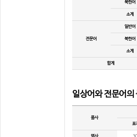
북한어
소계
일반어
전문어
북한어
소계
합계
일상어와 전문어의 
품사
표
명사
3