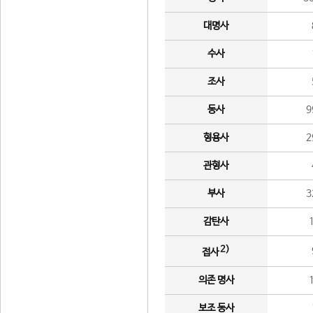
대명사
수사
조사
동사
9
형용사
2
관형사
부사
3
감탄사
2)
접사
의존 명사
보조 동사