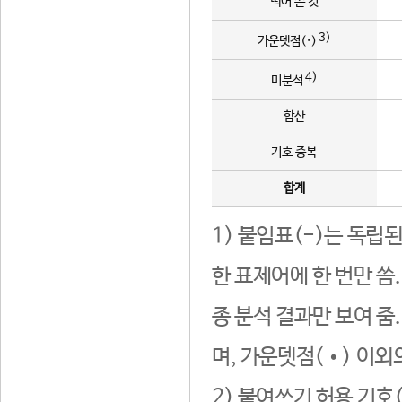
띄어 쓴 것
3)
가운뎃점(·)
4)
미분석
합산
기호 중복
합계
1) 붙임표(-)는 독립
한 표제어에 한 번만 씀
종 분석 결과만 보여 줌
며, 가운뎃점(•) 이외
2) 붙여쓰기 허용 기호