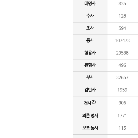
대명사
835
수사
128
조사
594
동사
107473
형용사
29538
관형사
496
부사
32657
감탄사
1959
2)
906
접사
의존 명사
1771
보조 동사
115