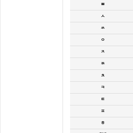
ㅃ
ㅅ
ㅆ
ㅇ
ㅈ
ㅉ
ㅊ
ㅋ
ㅌ
ㅍ
ㅎ