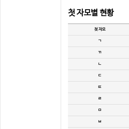
첫 자모별 현황
첫 자모
ㄱ
ㄲ
ㄴ
ㄷ
ㄸ
ㄹ
ㅁ
ㅂ