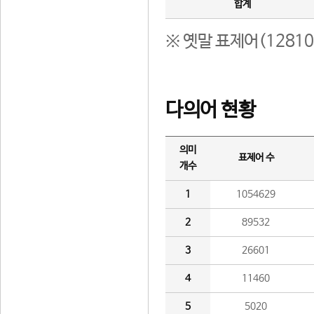
합계
※ 옛말 표제어(1281
다의어 현황
의미
표제어 수
개수
1
1054629
2
89532
3
26601
4
11460
5
5020