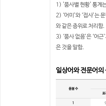
1) '품사별 현황' 통계
2) ‘어미’와 ‘접사’
와 같은 층위로 처리함.
3) ‘품사 없음’은 ‘어
은 것을 말함.
일상어와 전문어의 
음절 수
표
1