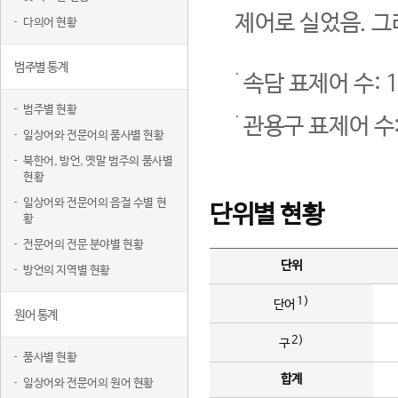
제어로 실었음. 그
다의어 현황
범주별 통계
속담 표제어 수: 1
범주별 현황
관용구 표제어 수:
일상어와 전문어의 품사별 현황
북한어, 방언, 옛말 범주의 품사별
현황
일상어와 전문어의 음절 수별 현
단위별 현황
황
전문어의 전문 분야별 현황
단위
방언의 지역별 현황
1)
단어
원어 통계
2)
구
품사별 현황
합계
일상어와 전문어의 원어 현황