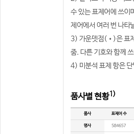
수 있는 표제어에 쓰이며
제어에서 여러 번 나타날
3) 가운뎃점(•)은 표
줌. 다른 기호와 함께 쓰
4) 미분석 표제 항은 
1)
품사별 현황
품사
표제어 수
명사
584657