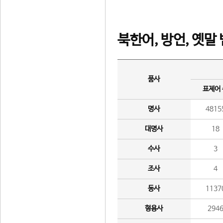
북한어, 방언, 옛말
품사
표제어
명사
4815
대명사
18
수사
3
조사
4
동사
1137
형용사
294