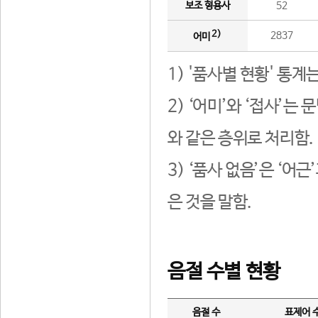
보조 형용사
52
2)
2837
어미
1) '품사별 현황' 통계
2) ‘어미’와 ‘접사’
와 같은 층위로 처리함.
3) ‘품사 없음’은 ‘어
은 것을 말함.
음절 수별 현황
음절 수
표제어 