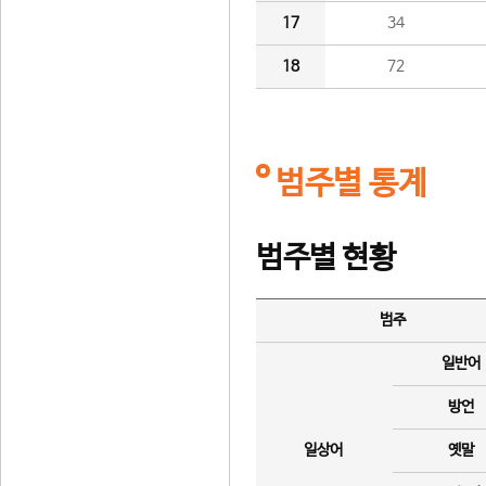
17
34
18
72
범주별 통계
범주별 현황
범주
일반어
방언
일상어
옛말