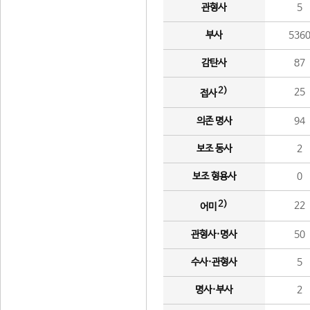
관형사
5
부사
536
감탄사
87
2)
25
접사
의존 명사
94
보조 동사
2
보조 형용사
0
2)
22
어미
관형사·명사
50
수사·관형사
5
명사·부사
2