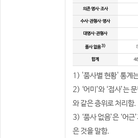
의존 명사·조사
수사·관형사·명사
대명사·관형사
3)
품사 없음
합계
4
1) '품사별 현황' 통계
2) ‘어미’와 ‘접사’
와 같은 층위로 처리함.
3) ‘품사 없음’은 ‘어
은 것을 말함.