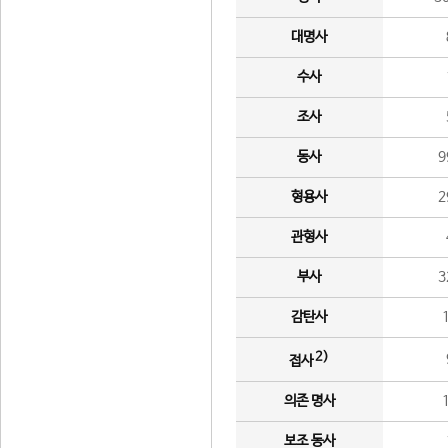
대명사
수사
조사
동사
9
형용사
2
관형사
부사
3
감탄사
2)
접사
의존 명사
보조 동사