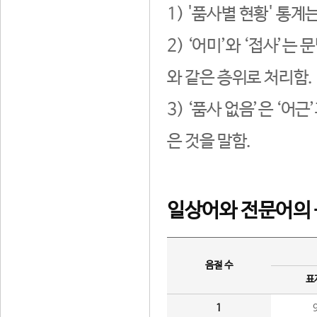
1) '품사별 현황' 통계
2) ‘어미’와 ‘접사’
와 같은 층위로 처리함.
3) ‘품사 없음’은 ‘어
은 것을 말함.
일상어와 전문어의 
음절 수
표
1