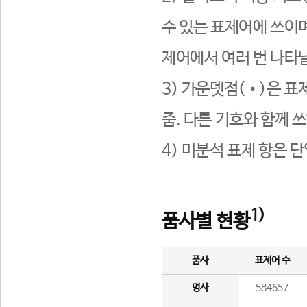
수 있는 표제어에 쓰이며
제어에서 여러 번 나타날
3) 가운뎃점(•)은 표
줌. 다른 기호와 함께 쓰
4) 미분석 표제 항은 
1)
품사별 현황
품사
표제어 수
명사
584657