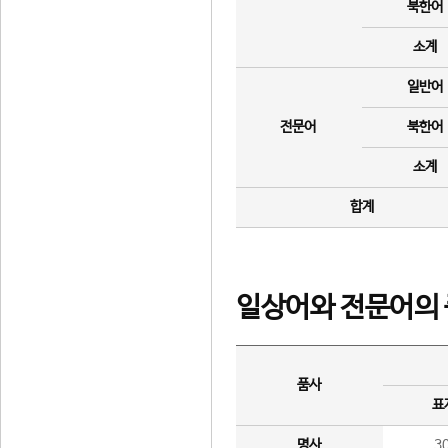
북한어
소계
일반어
전문어
북한어
소계
합계
일상어와 전문어의 
품사
표
명사
3