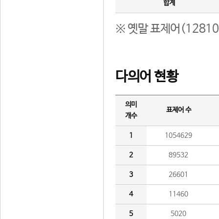
합계
※ 옛말 표제어(1281
다의어 현황
의미
표제어 수
개수
1
1054629
2
89532
3
26601
4
11460
5
5020