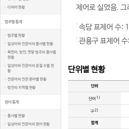
제어로 실었음. 그
다의어 현황
범주별 통계
속담 표제어 수: 1
범주별 현황
관용구 표제어 수:
일상어와 전문어의 품사별 현황
북한어, 방언, 옛말 범주의 품사별
현황
일상어와 전문어의 음절 수별 현
단위별 현황
황
전문어의 전문 분야별 현황
단위
방언의 지역별 현황
1)
단어
원어 통계
2)
구
품사별 현황
합계
일상어와 전문어의 원어 현황