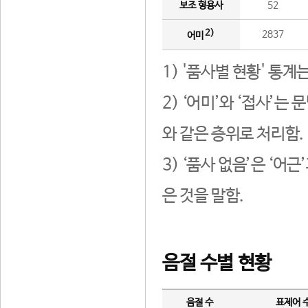
보조 형용사
52
2)
2837
어미
1) '품사별 현황' 통계
2) ‘어미’와 ‘접사’
와 같은 층위로 처리함.
3) ‘품사 없음’은 ‘어
은 것을 말함.
음절 수별 현황
음절 수
표제어 