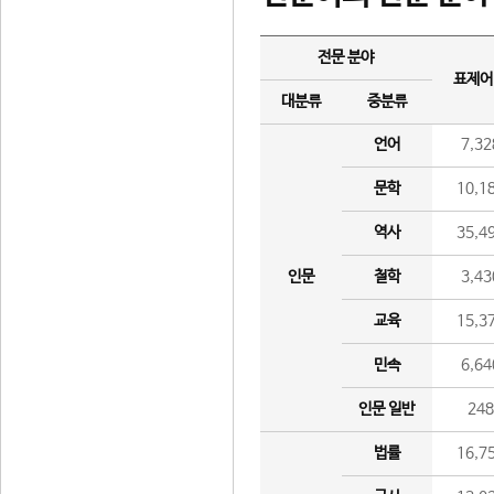
전문 분야
표제어
대분류
중분류
언어
7,32
문학
10,1
역사
35,4
인문
철학
3,43
교육
15,3
민속
6,64
인문 일반
24
법률
16,7