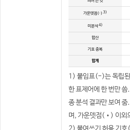
띄어 쓴 것
3)
가운뎃점(·)
4)
미분석
합산
기호 중복
합계
1) 붙임표(-)는 독립
한 표제어에 한 번만 씀
종 분석 결과만 보여 줌
며, 가운뎃점(•) 이외
2) 붙여쓰기 허용 기호