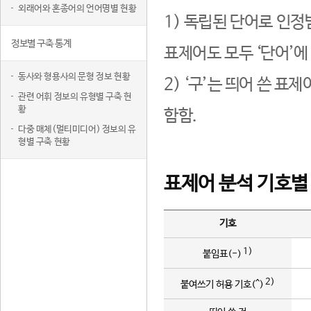
외래어와 혼종어의 언어명별 현황
1) 독립된 단어로 인정
정보별 구축 통계
표제어도 모두 ‘단어’에
동사와 형용사의 문형 정보 현황
2) ‘구’는 띄어 쓴 표
관련 어휘 정보의 유형별 구축 현
황
함함.
다중 매체(멀티미디어) 정보의 유
형별 구축 현황
표제어 분석 기호별
기호
1)
붙임표(-)
2)
붙여쓰기 허용 기호(^)