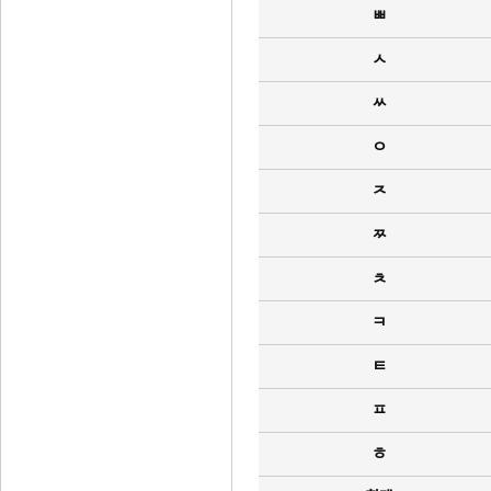
ㅃ
ㅅ
ㅆ
ㅇ
ㅈ
ㅉ
ㅊ
ㅋ
ㅌ
ㅍ
ㅎ