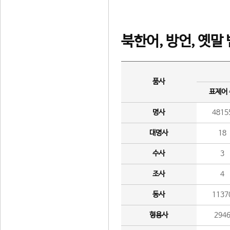
북한어, 방언, 옛말
품사
표제어
명사
4815
대명사
18
수사
3
조사
4
동사
1137
형용사
294