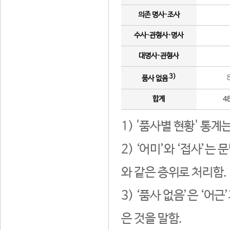
의존 명사·조사
수사·관형사·명사
대명사·관형사
3)
품사 없음
합계
4
1) '품사별 현황' 통계
2) ‘어미’와 ‘접사’
와 같은 층위로 처리함.
3) ‘품사 없음’은 ‘어
은 것을 말함.