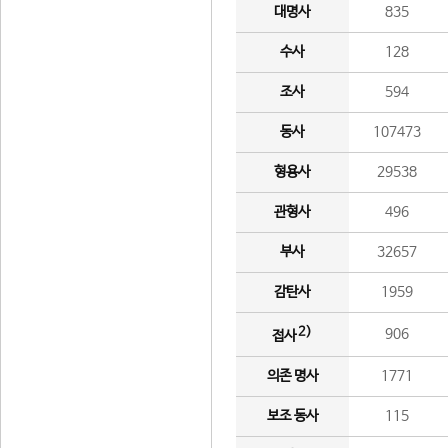
대명사
835
수사
128
조사
594
동사
107473
형용사
29538
관형사
496
부사
32657
감탄사
1959
2)
906
접사
의존 명사
1771
보조 동사
115