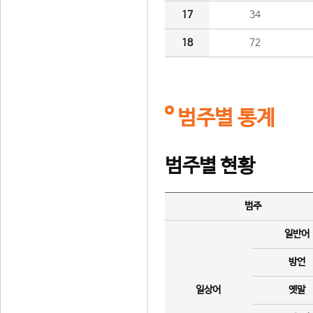
17
34
18
72
범주별 통계
범주별 현황
범주
일반어
방언
일상어
옛말