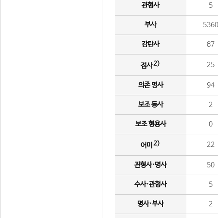
관형사
5
부사
536
감탄사
87
2)
25
접사
의존 명사
94
보조 동사
2
보조 형용사
0
2)
22
어미
관형사·명사
50
수사·관형사
5
명사·부사
2