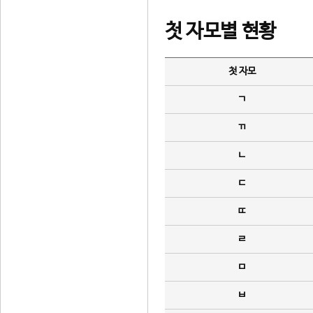
첫 자모별 현황
첫 자모
ㄱ
ㄲ
ㄴ
ㄷ
ㄸ
ㄹ
ㅁ
ㅂ