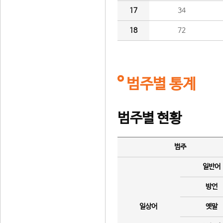
17
34
18
72
범주별 통계
범주별 현황
범주
일반어
방언
일상어
옛말