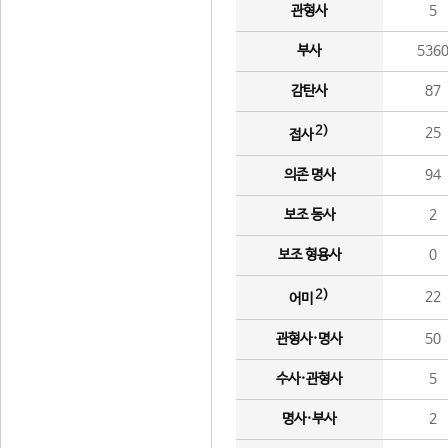
관형사
5
부사
536
감탄사
87
2)
25
접사
의존 명사
94
보조 동사
2
보조 형용사
0
2)
22
어미
관형사·명사
50
수사·관형사
5
명사·부사
2