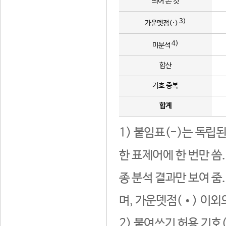
띄어 쓴 것
3)
가운뎃점(·)
4)
미분석
합산
기호 중복
합계
1) 붙임표(-)는 독립
한 표제어에 한 번만 씀
종 분석 결과만 보여 줌
며, 가운뎃점(•) 이외
2) 붙여쓰기 허용 기호