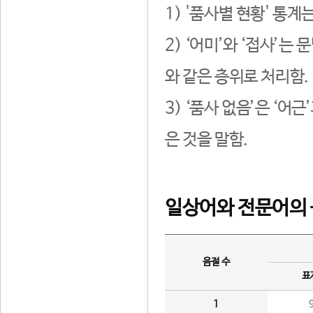
1) '품사별 현황' 통계
2) ‘어미’와 ‘접사’
와 같은 층위로 처리함.
3) ‘품사 없음’은 ‘어
은 것을 말함.
일상어와 전문어의 
음절 수
표
1