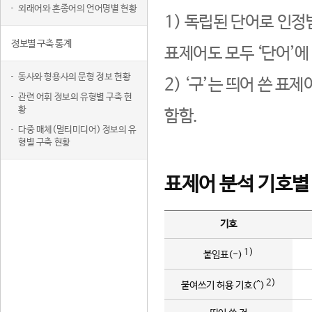
외래어와 혼종어의 언어명별 현황
1) 독립된 단어로 인정
정보별 구축 통계
표제어도 모두 ‘단어’에
동사와 형용사의 문형 정보 현황
2) ‘구’는 띄어 쓴 표
관련 어휘 정보의 유형별 구축 현
황
함함.
다중 매체(멀티미디어) 정보의 유
형별 구축 현황
표제어 분석 기호별
기호
1)
붙임표(-)
2)
붙여쓰기 허용 기호(^)