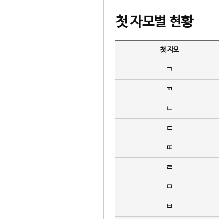
첫 자모별 현황
첫 자모
ㄱ
ㄲ
ㄴ
ㄷ
ㄸ
ㄹ
ㅁ
ㅂ