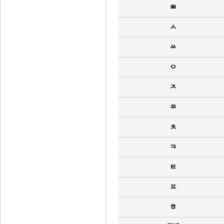
ㅃ
ㅅ
ㅆ
ㅇ
ㅈ
ㅉ
ㅊ
ㅋ
ㅌ
ㅍ
ㅎ