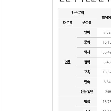
전문 분야
표제어
대분류
중분류
언어
7,32
문학
10,1
역사
35,4
인문
철학
3,43
교육
15,3
민속
6,64
인문 일반
24
법률
16,7