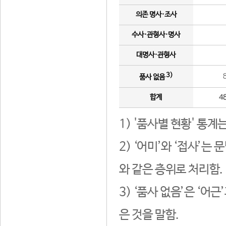
의존 명사·조사
수사·관형사·명사
대명사·관형사
3)
품사 없음
합계
4
1) '품사별 현황' 통계
2) ‘어미’와 ‘접사’
와 같은 층위로 처리함.
3) ‘품사 없음’은 ‘어
은 것을 말함.