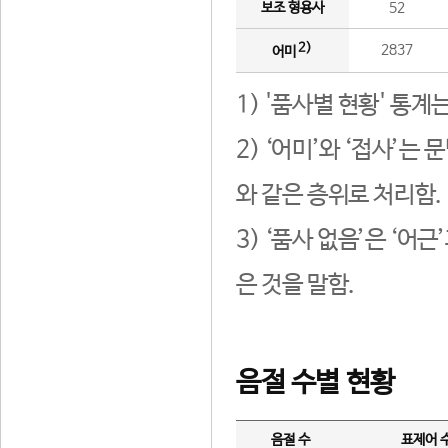
보조 형용사
52
2)
2837
어미
1) '품사별 현황' 통계
2) ‘어미’와 ‘접사’
와 같은 층위로 처리함.
3) ‘품사 없음’은 ‘어
은 것을 말함.
음절 수별 현황
음절 수
표제어 