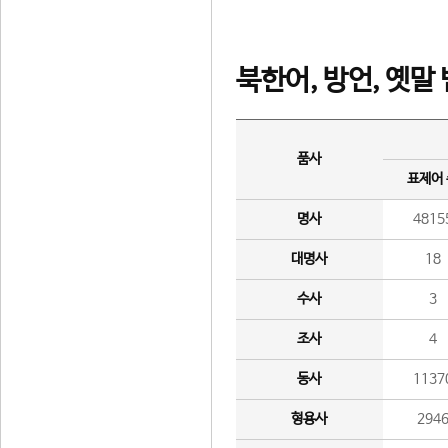
북한어, 방언, 옛말
품사
표제어
명사
4815
대명사
18
수사
3
조사
4
동사
1137
형용사
294