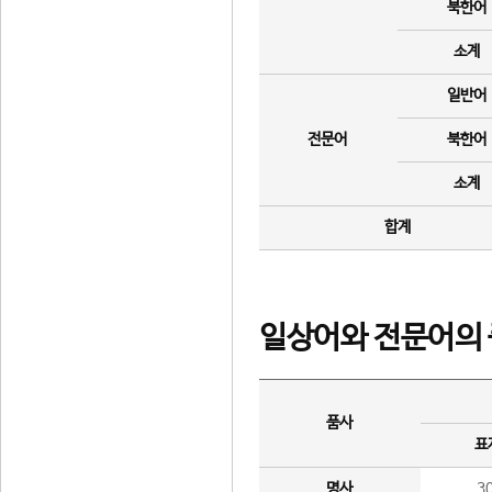
북한어
소계
일반어
전문어
북한어
소계
합계
일상어와 전문어의 
품사
표
명사
3