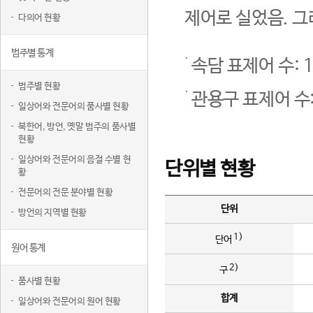
제어로 실었음. 그
다의어 현황
범주별 통계
속담 표제어 수: 1
범주별 현황
관용구 표제어 수:
일상어와 전문어의 품사별 현황
북한어, 방언, 옛말 범주의 품사별
현황
일상어와 전문어의 음절 수별 현
단위별 현황
황
전문어의 전문 분야별 현황
단위
방언의 지역별 현황
1)
단어
원어 통계
2)
구
품사별 현황
합계
일상어와 전문어의 원어 현황