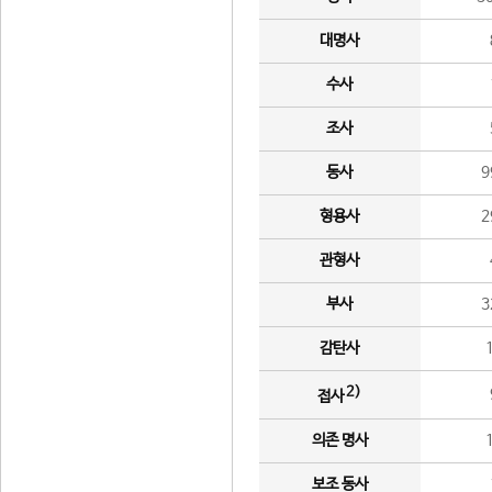
대명사
수사
조사
동사
9
형용사
2
관형사
부사
3
감탄사
2)
접사
의존 명사
보조 동사