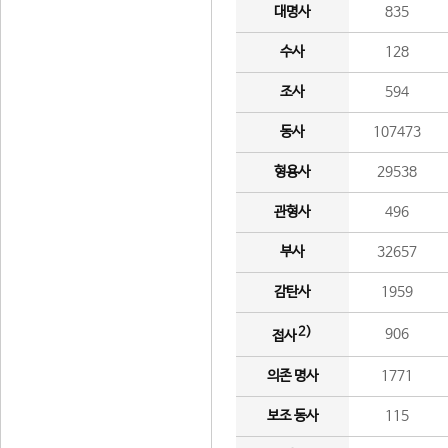
대명사
835
수사
128
조사
594
동사
107473
형용사
29538
관형사
496
부사
32657
감탄사
1959
2)
906
접사
의존 명사
1771
보조 동사
115