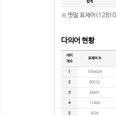
합계
※ 옛말 표제어(1281
다의어 현황
의미
표제어 수
개수
1
1054629
2
89532
3
26601
4
11460
5
5020