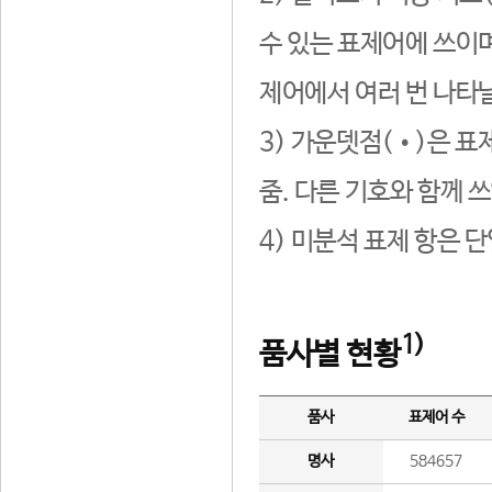
수 있는 표제어에 쓰이며
제어에서 여러 번 나타날
3) 가운뎃점(•)은 표
줌. 다른 기호와 함께 쓰
4) 미분석 표제 항은 
1)
품사별 현황
품사
표제어 수
명사
584657