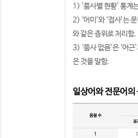
1) '품사별 현황' 통계
2) ‘어미’와 ‘접사’
와 같은 층위로 처리함.
3) ‘품사 없음’은 ‘어
은 것을 말함.
일상어와 전문어의 
음절 수
표
1