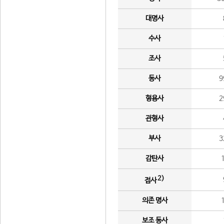
대명사
수사
조사
동사
9
형용사
2
관형사
부사
3
감탄사
2)
접사
의존 명사
보조 동사