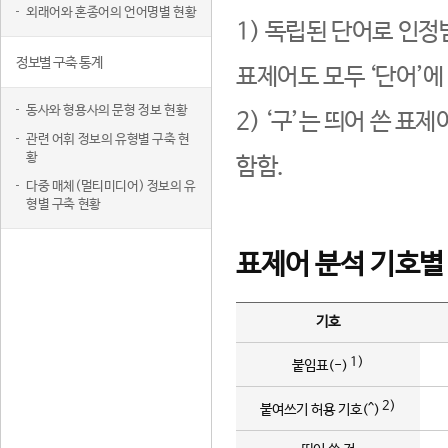
외래어와 혼종어의 언어명별 현황
1) 독립된 단어로 인정
정보별 구축 통계
표제어도 모두 ‘단어’에
동사와 형용사의 문형 정보 현황
2) ‘구’는 띄어 쓴 표
관련 어휘 정보의 유형별 구축 현
황
함함.
다중 매체(멀티미디어) 정보의 유
형별 구축 현황
표제어 분석 기호별
기호
1)
붙임표(-)
2)
붙여쓰기 허용 기호(^)