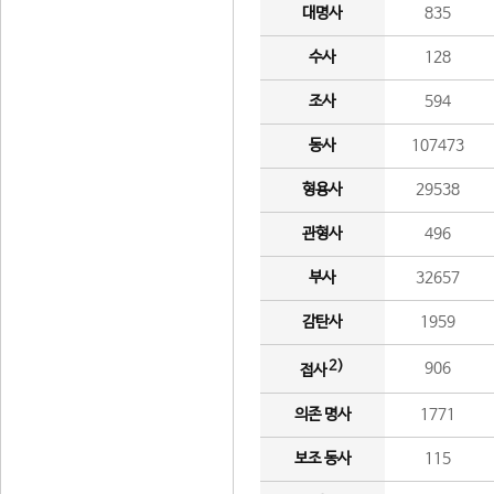
대명사
835
수사
128
조사
594
동사
107473
형용사
29538
관형사
496
부사
32657
감탄사
1959
2)
906
접사
의존 명사
1771
보조 동사
115