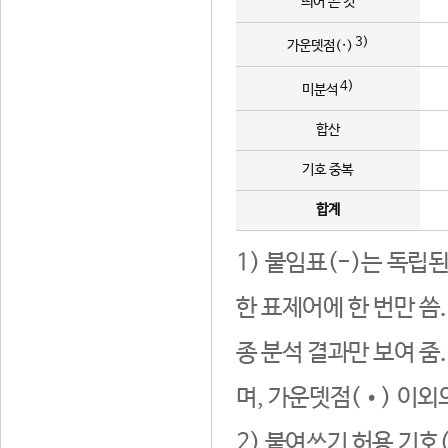
띄어 쓴 것
3)
가운뎃점(·)
4)
미분석
합산
기호 중복
합계
1) 붙임표(-)는 독립
한 표제어에 한 번만 씀
종 분석 결과만 보여 줌
며, 가운뎃점(•) 이외
2) 붙여쓰기 허용 기호