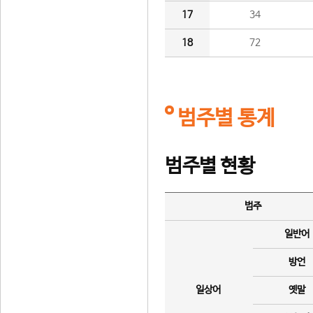
17
34
18
72
범주별 통계
범주별 현황
범주
일반어
방언
일상어
옛말