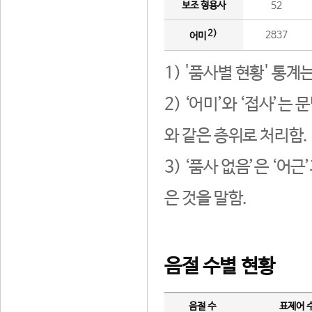
보조 형용사
52
2)
2837
어미
1) '품사별 현황' 통계
2) ‘어미’와 ‘접사’
와 같은 층위로 처리함.
3) ‘품사 없음’은 ‘어
은 것을 말함.
음절 수별 현황
음절 수
표제어 