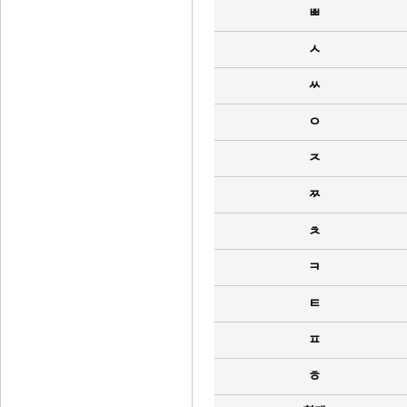
ㅃ
ㅅ
ㅆ
ㅇ
ㅈ
ㅉ
ㅊ
ㅋ
ㅌ
ㅍ
ㅎ