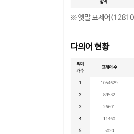
합계
※ 옛말 표제어(1281
다의어 현황
의미
표제어 수
개수
1
1054629
2
89532
3
26601
4
11460
5
5020