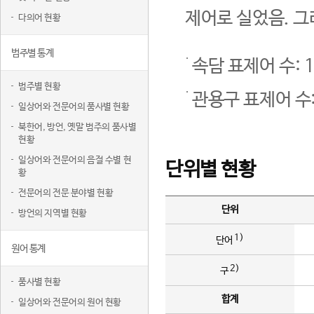
제어로 실었음. 그
다의어 현황
범주별 통계
속담 표제어 수: 1
범주별 현황
관용구 표제어 수:
일상어와 전문어의 품사별 현황
북한어, 방언, 옛말 범주의 품사별
현황
일상어와 전문어의 음절 수별 현
단위별 현황
황
전문어의 전문 분야별 현황
단위
방언의 지역별 현황
1)
단어
원어 통계
2)
구
품사별 현황
합계
일상어와 전문어의 원어 현황