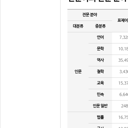
전문 분야
표제어
대분류
중분류
언어
7,32
문학
10,1
역사
35,4
인문
철학
3,43
교육
15,3
민속
6,64
인문 일반
24
법률
16,7