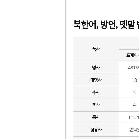
북한어, 방언, 옛말
품사
표제어
명사
4815
대명사
18
수사
3
조사
4
동사
1137
형용사
294