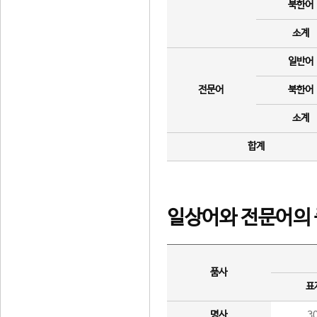
북한어
소계
일반어
전문어
북한어
소계
합계
일상어와 전문어의 
품사
표
명사
3