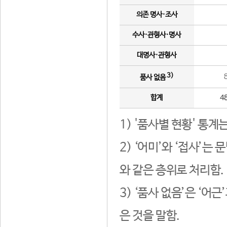
의존 명사·조사
수사·관형사·명사
대명사·관형사
3)
품사 없음
합계
4
1) '품사별 현황' 통계
2) ‘어미’와 ‘접사’
와 같은 층위로 처리함.
3) ‘품사 없음’은 ‘어
은 것을 말함.