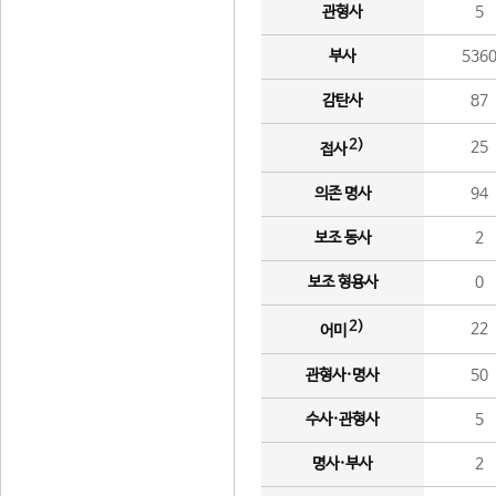
관형사
5
부사
536
감탄사
87
2)
25
접사
의존 명사
94
보조 동사
2
보조 형용사
0
2)
22
어미
관형사·명사
50
수사·관형사
5
명사·부사
2