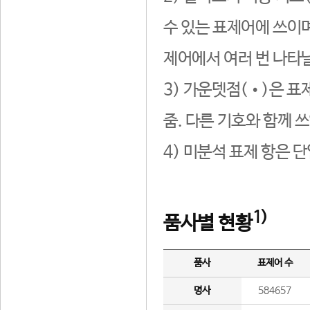
수 있는 표제어에 쓰이며
제어에서 여러 번 나타날
3) 가운뎃점(•)은 표
줌. 다른 기호와 함께 쓰
4) 미분석 표제 항은 
1)
품사별 현황
품사
표제어 수
명사
584657