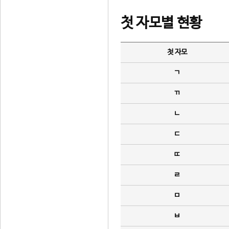
첫 자모별 현황
첫 자모
ㄱ
ㄲ
ㄴ
ㄷ
ㄸ
ㄹ
ㅁ
ㅂ