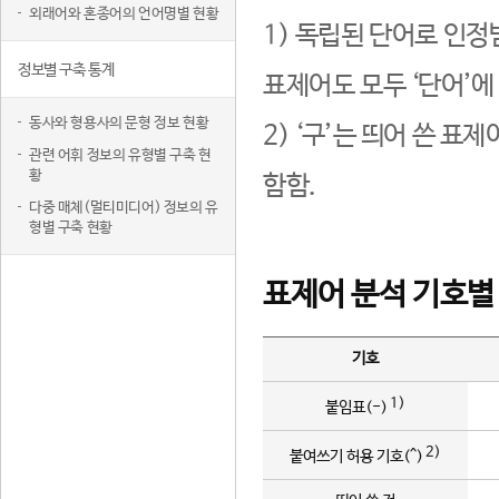
외래어와 혼종어의 언어명별 현황
1) 독립된 단어로 인정
정보별 구축 통계
표제어도 모두 ‘단어’에
동사와 형용사의 문형 정보 현황
2) ‘구’는 띄어 쓴 표
관련 어휘 정보의 유형별 구축 현
황
함함.
다중 매체(멀티미디어) 정보의 유
형별 구축 현황
표제어 분석 기호별
기호
1)
붙임표(-)
2)
붙여쓰기 허용 기호(^)