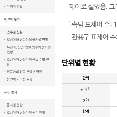
제어로 실었음. 그
다의어 현황
범주별 통계
속담 표제어 수: 1
범주별 현황
관용구 표제어 수:
일상어와 전문어의 품사별 현황
북한어, 방언, 옛말 범주의 품사별
현황
일상어와 전문어의 음절 수별 현
단위별 현황
황
전문어의 전문 분야별 현황
단위
방언의 지역별 현황
1)
단어
원어 통계
2)
구
품사별 현황
합계
일상어와 전문어의 원어 현황