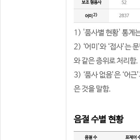
보조 형용사
52
2)
2837
어미
1) '품사별 현황' 통계
2) ‘어미’와 ‘접사’
와 같은 층위로 처리함.
3) ‘품사 없음’은 ‘어
은 것을 말함.
음절 수별 현황
음절 수
표제어 