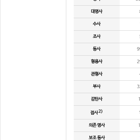
대명사
수사
조사
동사
9
형용사
2
관형사
부사
3
감탄사
2)
접사
의존 명사
보조 동사