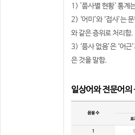
1) '품사별 현황' 통계
2) ‘어미’와 ‘접사’
와 같은 층위로 처리함.
3) ‘품사 없음’은 ‘어
은 것을 말함.
일상어와 전문어의 
음절 수
표
1