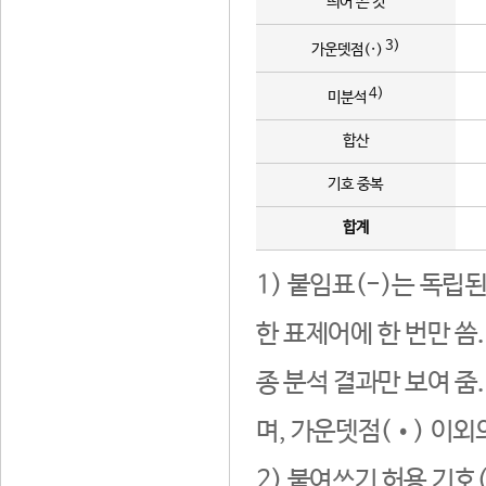
띄어 쓴 것
3)
가운뎃점(·)
4)
미분석
합산
기호 중복
합계
1) 붙임표(-)는 독립
한 표제어에 한 번만 씀
종 분석 결과만 보여 줌
며, 가운뎃점(•) 이외
2) 붙여쓰기 허용 기호