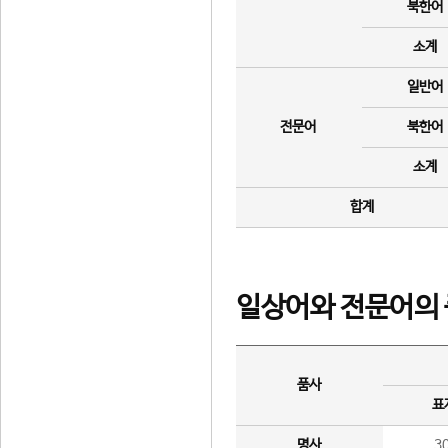
북한어
소계
일반어
전문어
북한어
소계
합계
일상어와 전문어의 
품사
표
명사
3