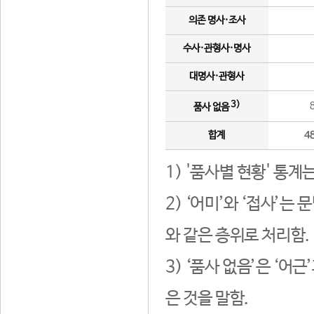
의존 명사·조사
수사·관형사·명사
대명사·관형사
3)
품사 없음
합계
4
1) '품사별 현황' 통계
2) ‘어미’와 ‘접사’
와 같은 층위로 처리함.
3) ‘품사 없음’은 ‘어
은 것을 말함.