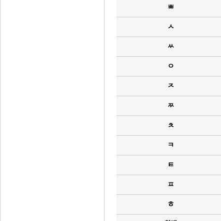
ㅃ
ㅅ
ㅆ
ㅇ
ㅈ
ㅉ
ㅊ
ㅋ
ㅌ
ㅍ
ㅎ