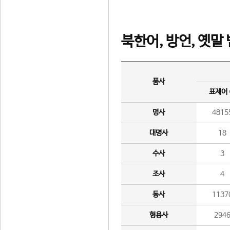
북한어, 방언, 옛말
품사
표제어
명사
4815
대명사
18
수사
3
조사
4
동사
1137
형용사
294