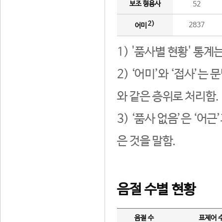
보조 형용사
52
2)
2837
어미
1) '품사별 현황' 통계
2) ‘어미’와 ‘접사’
와 같은 층위로 처리함.
3) ‘품사 없음’은 ‘어
은 것을 말함.
음절 수별 현황
음절 수
표제어 