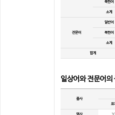
북한어
소계
일반어
전문어
북한어
소계
합계
일상어와 전문어의 
품사
표
명사
3