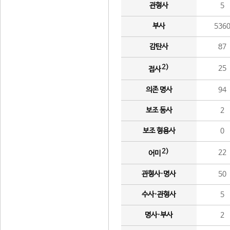
관형사
5
부사
536
감탄사
87
2)
25
접사
의존 명사
94
보조 동사
2
보조 형용사
0
2)
22
어미
관형사·명사
50
수사·관형사
5
명사·부사
2