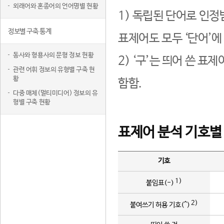
외래어와 혼종어의 언어명별 현황
1) 독립된 단어로 인정
정보별 구축 통계
표제어도 모두 ‘단어’에
동사와 형용사의 문형 정보 현황
2) ‘구’는 띄어 쓴 표
관련 어휘 정보의 유형별 구축 현
황
함함.
다중 매체(멀티미디어) 정보의 유
형별 구축 현황
표제어 분석 기호별
기호
1)
붙임표(-)
2)
붙여쓰기 허용 기호(^)