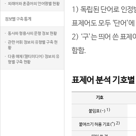
외래어와 혼종어의 언어명별 현황
1) 독립된 단어로 인정
정보별 구축 통계
표제어도 모두 ‘단어’에
동사와 형용사의 문형 정보 현황
2) ‘구’는 띄어 쓴 표
관련 어휘 정보의 유형별 구축 현
황
함함.
다중 매체(멀티미디어) 정보의 유
형별 구축 현황
표제어 분석 기호별
기호
1)
붙임표(-)
2)
붙여쓰기 허용 기호(^)