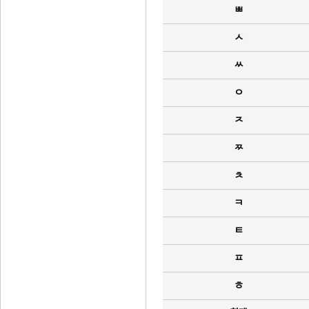
ㅃ
ㅅ
ㅆ
ㅇ
ㅈ
ㅉ
ㅊ
ㅋ
ㅌ
ㅍ
ㅎ