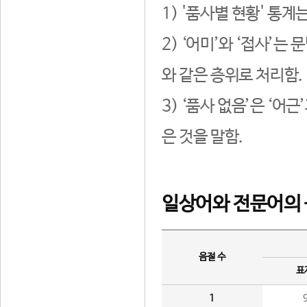
1) '품사별 현황' 통계
2) ‘어미’와 ‘접사’
와 같은 층위로 처리함.
3) ‘품사 없음’은 ‘어
은 것을 말함.
일상어와 전문어의 
음절 수
표
1