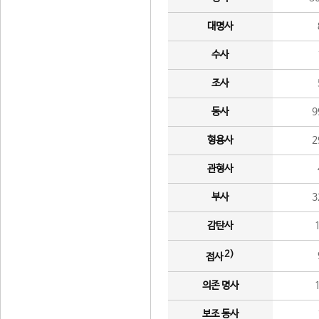
대명사
수사
조사
동사
9
형용사
2
관형사
부사
3
감탄사
2)
접사
의존 명사
보조 동사