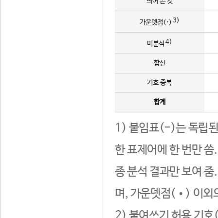
띄어 쓴 것
3)
가운뎃점(·)
4)
미분석
합산
기호 중복
합계
1) 붙임표(-)는 독립
한 표제어에 한 번만 씀
종 분석 결과만 보여 줌
며, 가운뎃점(•) 이외
2) 붙여쓰기 허용 기호