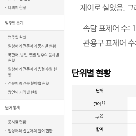
제어로 실었음. 그
다의어 현황
범주별 통계
속담 표제어 수: 1
범주별 현황
관용구 표제어 수:
일상어와 전문어의 품사별 현황
북한어, 방언, 옛말 범주의 품사별
현황
일상어와 전문어의 음절 수별 현
단위별 현황
황
전문어의 전문 분야별 현황
단위
방언의 지역별 현황
1)
단어
원어 통계
2)
구
품사별 현황
합계
일상어와 전문어의 원어 현황