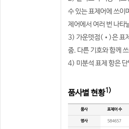
수 있는 표제어에 쓰이며
제어에서 여러 번 나타날
3) 가운뎃점(•)은 표
줌. 다른 기호와 함께 쓰
4) 미분석 표제 항은 
1)
품사별 현황
품사
표제어 수
명사
584657