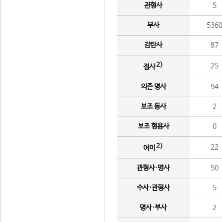
관형사
5
부사
536
감탄사
87
2)
25
접사
의존 명사
94
보조 동사
2
보조 형용사
0
2)
22
어미
관형사·명사
50
수사·관형사
5
명사·부사
2