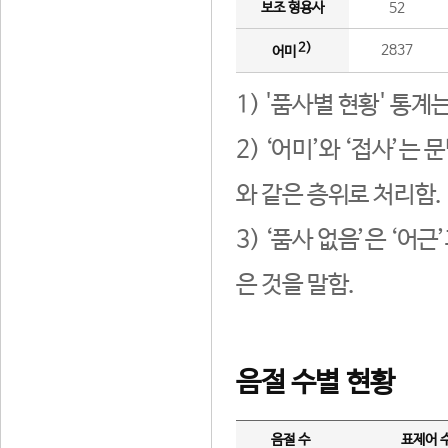
보조 형용사
52
2)
2837
어미
1) '품사별 현황' 통계
2) ‘어미’와 ‘접사’
와 같은 층위로 처리함.
3) ‘품사 없음’은 ‘어
은 것을 말함.
음절 수별 현황
음절 수
표제어 