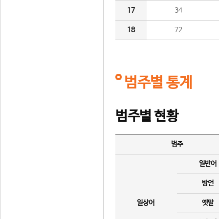
17
34
18
72
범주별 통계
범주별 현황
범주
일반어
방언
일상어
옛말