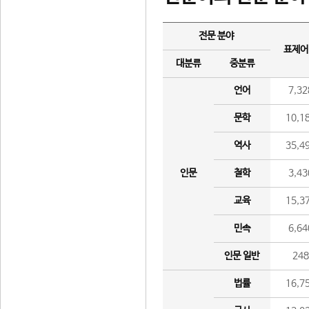
전문 분야
표제어
대분류
중분류
언어
7,32
문학
10,1
역사
35,4
인문
철학
3,43
교육
15,3
민속
6,64
인문 일반
24
법률
16,7