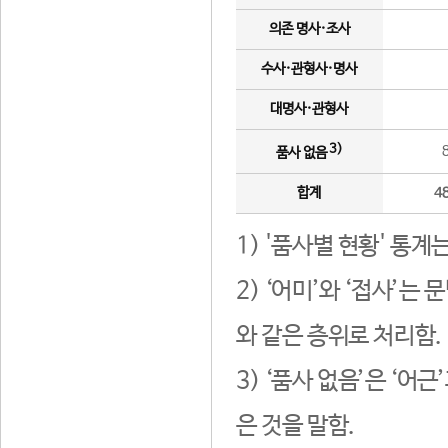
의존 명사·조사
수사·관형사·명사
대명사·관형사
3)
품사 없음
합계
4
1) '품사별 현황' 통계
2) ‘어미’와 ‘접사’
와 같은 층위로 처리함.
3) ‘품사 없음’은 ‘어
은 것을 말함.