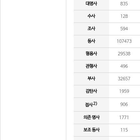
대명사
835
수사
128
조사
594
동사
107473
형용사
29538
관형사
496
부사
32657
감탄사
1959
2)
906
접사
의존 명사
1771
보조 동사
115