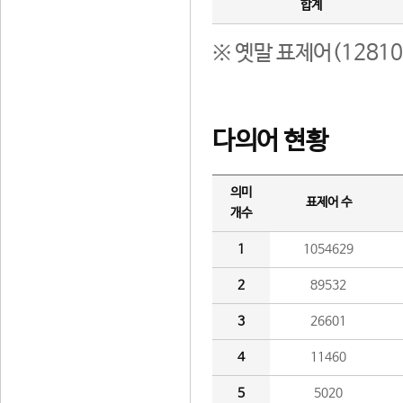
합계
※ 옛말 표제어(1281
다의어 현황
의미
표제어 수
개수
1
1054629
2
89532
3
26601
4
11460
5
5020