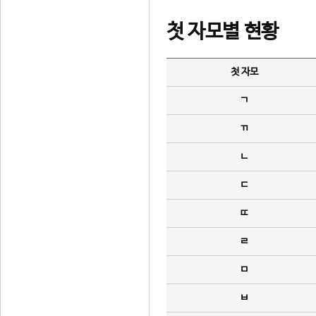
첫 자모별 현황
첫 자모
ㄱ
ㄲ
ㄴ
ㄷ
ㄸ
ㄹ
ㅁ
ㅂ