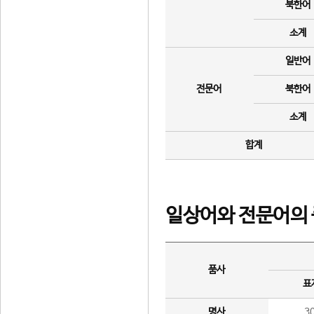
북한어
소계
일반어
전문어
북한어
소계
합계
일상어와 전문어의 
품사
표
명사
3