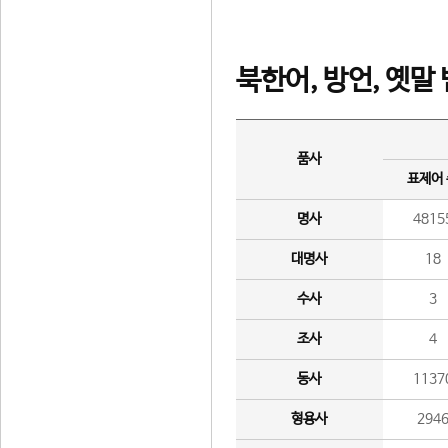
북한어, 방언, 옛말
품사
표제어
명사
4815
대명사
18
수사
3
조사
4
동사
1137
형용사
294