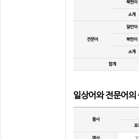
북한어
소계
일반어
전문어
북한어
소계
합계
일상어와 전문어의 
품사
표
명사
3