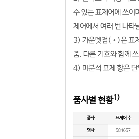
수 있는 표제어에 쓰이며
제어에서 여러 번 나타날
3) 가운뎃점(•)은 표
줌. 다른 기호와 함께 쓰
4) 미분석 표제 항은 
1)
품사별 현황
품사
표제어 수
명사
584657