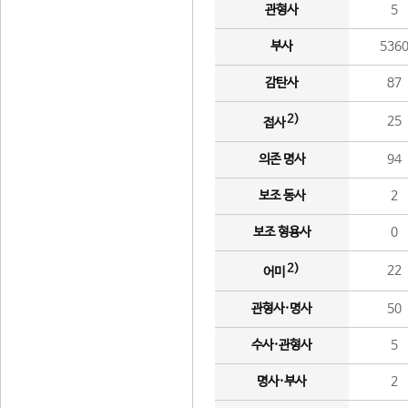
관형사
5
부사
536
감탄사
87
2)
25
접사
의존 명사
94
보조 동사
2
보조 형용사
0
2)
22
어미
관형사·명사
50
수사·관형사
5
명사·부사
2