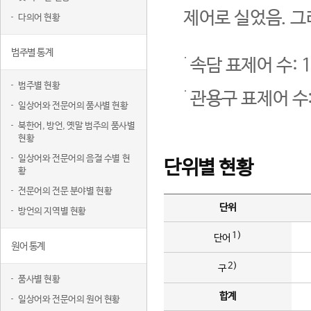
제어로 실었음. 그
다의어 현황
범주별 통계
속담 표제어 수: 1
범주별 현황
관용구 표제어 수:
일상어와 전문어의 품사별 현황
북한어, 방언, 옛말 범주의 품사별
현황
일상어와 전문어의 음절 수별 현
단위별 현황
황
전문어의 전문 분야별 현황
단위
방언의 지역별 현황
1)
단어
원어 통계
2)
구
품사별 현황
합계
일상어와 전문어의 원어 현황