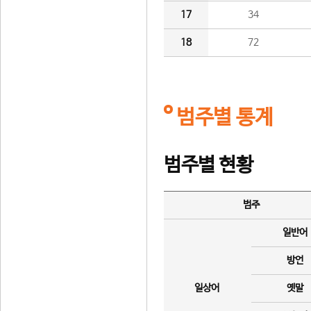
17
34
18
72
범주별 통계
범주별 현황
범주
일반어
방언
일상어
옛말