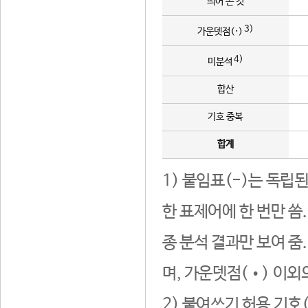
띄어 쓴 것
3)
가운뎃점(·)
4)
미분석
합산
기호 중복
합계
1) 붙임표(-)는 독립
한 표제어에 한 번만 씀
종 분석 결과만 보여 줌
며, 가운뎃점(•) 이외
2) 붙여쓰기 허용 기호