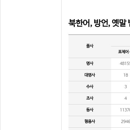
북한어, 방언, 옛말
품사
표제어
명사
4815
대명사
18
수사
3
조사
4
동사
1137
형용사
294