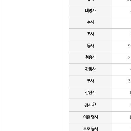
대명사
수사
조사
동사
9
형용사
2
관형사
부사
3
감탄사
2)
접사
의존 명사
보조 동사