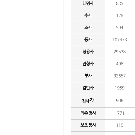
대명사
835
수사
128
조사
594
동사
107473
형용사
29538
관형사
496
부사
32657
감탄사
1959
2)
906
접사
의존 명사
1771
보조 동사
115