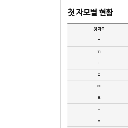
첫 자모별 현황
첫 자모
ㄱ
ㄲ
ㄴ
ㄷ
ㄸ
ㄹ
ㅁ
ㅂ