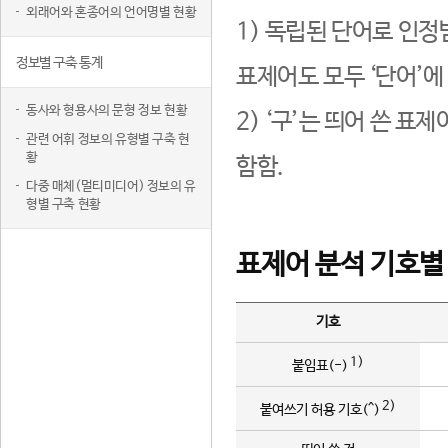
외래어와 혼종어의 언어명별 현황
1) 독립된 단어로 인정
정보별 구축 통계
표제어도 모두 ‘단어’에
동사와 형용사의 문형 정보 현황
2) ‘구’는 띄어 쓴 표
관련 어휘 정보의 유형별 구축 현
황
함함.
다중 매체(멀티미디어) 정보의 유
형별 구축 현황
표제어 분석 기호별
기호
1)
붙임표(-)
2)
붙여쓰기 허용 기호(^)