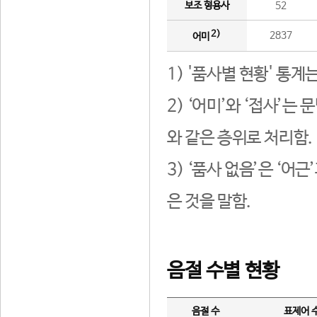
보조 형용사
52
2)
2837
어미
1) '품사별 현황' 통계
2) ‘어미’와 ‘접사’
와 같은 층위로 처리함.
3) ‘품사 없음’은 ‘어
은 것을 말함.
음절 수별 현황
음절 수
표제어 