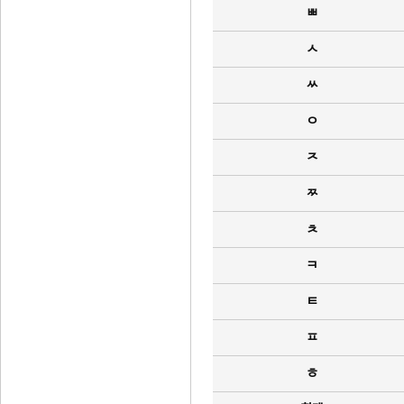
ㅃ
ㅅ
ㅆ
ㅇ
ㅈ
ㅉ
ㅊ
ㅋ
ㅌ
ㅍ
ㅎ