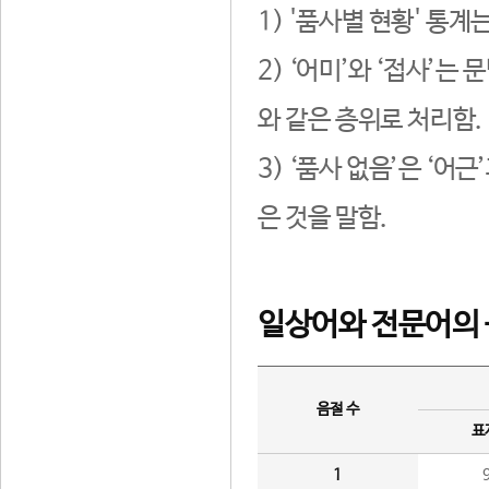
1) '품사별 현황' 통계
2) ‘어미’와 ‘접사’
와 같은 층위로 처리함.
3) ‘품사 없음’은 ‘어
은 것을 말함.
일상어와 전문어의 
음절 수
표
1