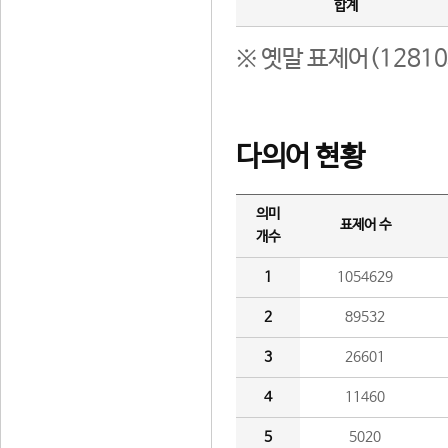
합계
※ 옛말 표제어(1281
다의어 현황
의미
표제어 수
개수
1
1054629
2
89532
3
26601
4
11460
5
5020