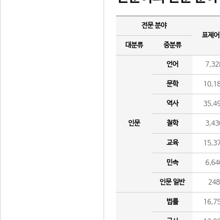
전문 분야
표제어
대분류
중분류
언어
7,32
문학
10,1
역사
35,4
인문
철학
3,43
교육
15,3
민속
6,64
인문 일반
24
법률
16,7