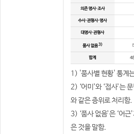
의존 명사·조사
수사·관형사·명사
대명사·관형사
3)
품사 없음
합계
4
1) '품사별 현황' 통계
2) ‘어미’와 ‘접사’
와 같은 층위로 처리함.
3) ‘품사 없음’은 ‘어
은 것을 말함.