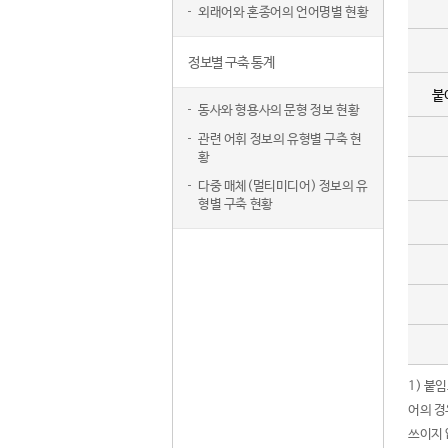
외래어와 혼종어의 언어명별 현황
정보별 구축 통계
붙
동사와 형용사의 문형 정보 현황
관련 어휘 정보의 유형별 구축 현
황
다중 매체(멀티미디어) 정보의 유
형별 구축 현황
1) 붙
어의 경
쓰이지 