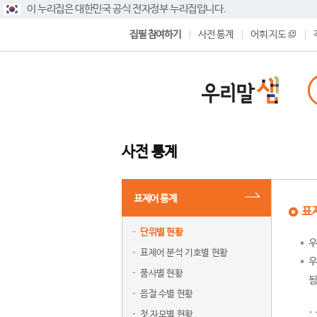
이 누리집은 대한민국 공식 전자정부 누리집입니다.
집필 참여하기
사전 통계
어휘 지도
사전 통계
표제어 통계
표
단위별 현황
우
표제어 분석 기호별 현황
우
품사별 현황
됨
음절 수별 현황
첫 자모별 현황