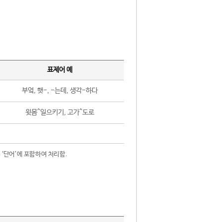
표제어 예
부엌, 햇-, -는데, 생각-하다
윗몸^일으키기, 고가^도로
 ‘단어’에 포함하여 처리함.