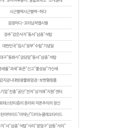
날개-꼬마하루살이, 털줄뾰족코-조개벌레
시근벌떡시근벌떡-하다
검정마디-꼬리납작맵시벌
경주^감은사지^동서^삼층^석탑
대한민국^임시^정부^수립^기념일
대구^동화사^금당암^동서^삼층^석탑
영세율^과세^표준^신고^불성실^가산세
감지금니대방광불화엄경-보현행원품
기업^진흥^공단^전자^상거래^지원^센터
로테스탄티즘의 윤리와 자본주의의 정신
코틴아마이드^아데닌^다이뉴클레오타이드
지^서^삼층^석탑^사리^장엄구^금동^사리^