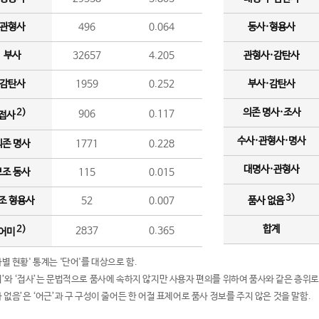
관형사
496
0.064
동사·형용사
부사
32657
4.205
관형사·감탄사
감탄사
1959
0.252
부사·감탄사
의존 명사·조사
2)
906
0.117
접사
수사·관형사·명사
의존 명사
1771
0.228
대명사·관형사
보조 동사
115
0.015
3)
조 형용사
52
0.007
품사 없음
합계
2)
2837
0.365
어미
품사별 현황' 통계는 '단어'를 대상으로 함.
어미’와 ‘접사’는 문법적으로 품사에 속하지 않지만 사용자 편의를 위하여 품사와 같은 층위로
품사 없음’은 ‘어근’과 구 구성이 줄어든 한 어절 표제어로 품사 정보를 주지 않은 것을 말함.