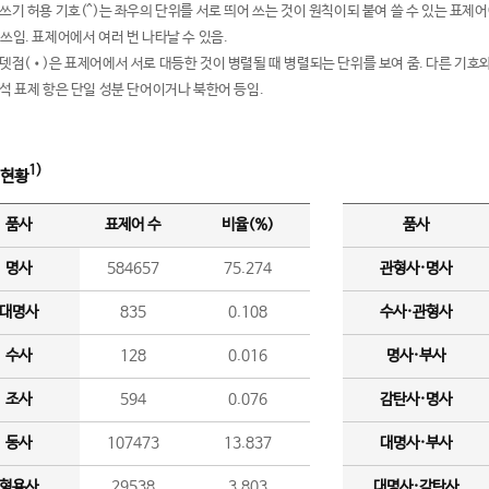
여쓰기 허용 기호(^)는 좌우의 단위를 서로 띄어 쓰는 것이 원칙이되 붙여 쓸 수 있는 표
 쓰임. 표제어에서 여러 번 나타날 수 있음.
운뎃점(•)은 표제어에서 서로 대등한 것이 병렬될 때 병렬되는 단위를 보여 줌. 다른 기호와
분석 표제 항은 단일 성분 단어이거나 북한어 등임.
1)
 현황
품사
표제어 수
비율(%)
품사
명사
584657
75.274
관형사·명사
대명사
835
0.108
수사·관형사
수사
128
0.016
명사·부사
조사
594
0.076
감탄사·명사
동사
107473
13.837
대명사·부사
형용사
29538
3.803
대명사·감탄사