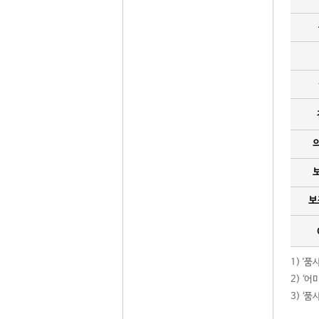
보
1) '
2) ‘
3) ‘