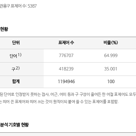
관용구 표제어 수: 5387
 현황
단위
표제어 수
비율(%)
1)
776707
64.999
단어
2)
418239
35.001
구
합계
1194946
100
립된 단어로 인정받지 못하는 접사, 어근, 어미 등과 구 구성이 줄어든 한 어절 표제어도 모두
구’는 띄어 쓴 표제어와 띄어 쓰는 것이 원칙이되 붙여 쓸 수 있는 표제어를 포함함.
 분석 기호별 현황