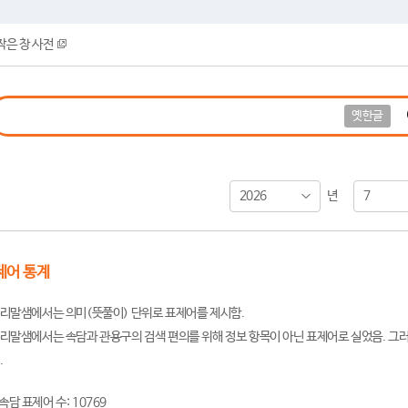
작은 창 사전
옛한글
2026
7
년
제어 통계
리말샘에서는 의미(뜻풀이) 단위로 표제어를 제시함.
리말샘에서는 속담과 관용구의 검색 편의를 위해 정보 항목이 아닌 표제어로 실었음. 그러
.
속담 표제어 수: 10769