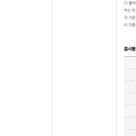
2) 붙
하는 데
3) 가
4) 미
품사별