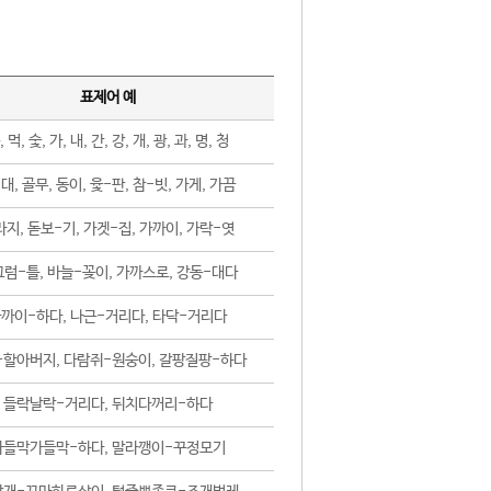
표제어 예
, 먹, 숯, 가, 내, 간, 강, 개, 광, 과, 명, 청
대, 골무, 동이, 윷-판, 참-빗, 가게, 가끔
지, 돋보-기, 가겟-집, 가까이, 가락-엿
럼-틀, 바늘-꽂이, 가까스로, 강동-대다
까이-하다, 나근-거리다, 타닥-거리다
-할아버지, 다람쥐-원숭이, 갈팡질팡-하다
들락날락-거리다, 뒤치다꺼리-하다
가들막가들막-하다, 말라깽이-꾸정모기