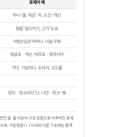
표제어 예
하나-둘, 묵은-지, 도긴-개긴
윗몸^일으키기, 고가^도로
사랑손님과 어머니, 이솝 우화
앵글로ㆍ색슨, 아프로ㆍ유라시아
가다, 가냘프다, 도라지, 고드름
망이ㆍ망소이의^난, 니만ㆍ피크-병
 번만 씀. 둘 이상의 구성 성분으로 이루어진 표제
않으며, 가운뎃점(•) 이외의 다른 기호와는 함께