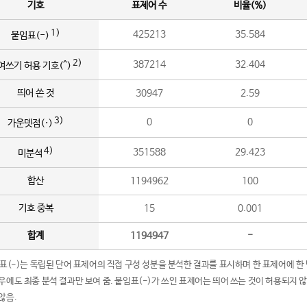
기호
표제어 수
비율(%)
1)
425213
35.584
붙임표(-)
2)
387214
32.404
여쓰기 허용 기호(^)
띄어 쓴 것
30947
2.59
3)
0
0
가운뎃점(·)
4)
351588
29.423
미분석
합산
1194962
100
기호 중복
15
0.001
합계
1194947
-
임표(-)는 독립된 단어 표제어의 직접 구성 성분을 분석한 결과를 표시하며 한 표제어에 한
우에도 최종 분석 결과만 보여 줌. 붙임표(-)가 쓰인 표제어는 띄어 쓰는 것이 허용되지 
않음.