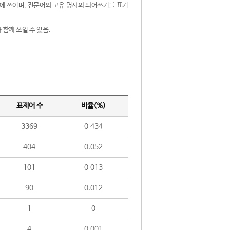
제어에 쓰이며, 전문어와 고유 명사의 띄어쓰기를 표기
 함께 쓰일 수 있음.
표제어 수
비율(%)
3369
0.434
404
0.052
101
0.013
90
0.012
1
0
4
0.001