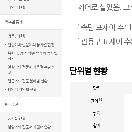
제어로 실었음. 그
다의어 현황
범주별 통계
속담 표제어 수: 1
범주별 현황
관용구 표제어 수:
일상어와 전문어의 품사별 현황
북한어, 방언, 옛말 범주의 품사별
현황
일상어와 전문어의 음절 수별 현
단위별 현황
황
전문어의 전문 분야별 현황
단위
방언의 지역별 현황
1)
단어
원어 통계
2)
구
품사별 현황
합계
일상어와 전문어의 원어 현황