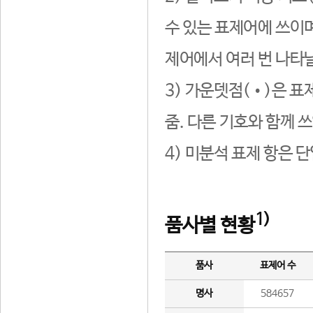
수 있는 표제어에 쓰이며
제어에서 여러 번 나타날
3) 가운뎃점(•)은 표
줌. 다른 기호와 함께 쓰
4) 미분석 표제 항은 
1)
품사별 현황
품사
표제어 수
명사
584657