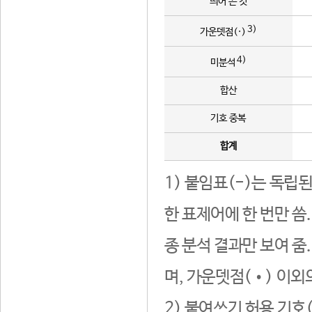
띄어 쓴 것
3)
가운뎃점(·)
4)
미분석
합산
기호 중복
합계
1) 붙임표(-)는 독립
한 표제어에 한 번만 씀
종 분석 결과만 보여 줌
며, 가운뎃점(•) 이외
2) 붙여쓰기 허용 기호