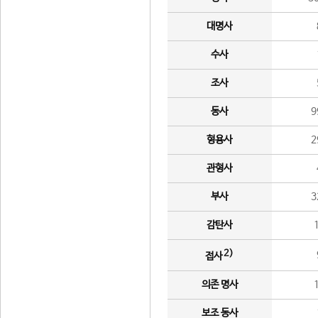
대명사
수사
조사
동사
9
형용사
2
관형사
부사
3
감탄사
2)
접사
의존 명사
보조 동사