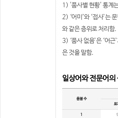
1) '품사별 현황' 통계
2) ‘어미’와 ‘접사’
와 같은 층위로 처리함.
3) ‘품사 없음’은 ‘어
은 것을 말함.
일상어와 전문어의 
음절 수
표
1