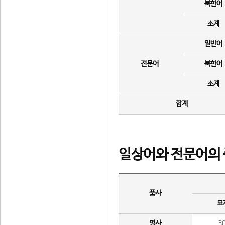
북한어
소계
일반어
전문어
북한어
소계
합계
일상어와 전문어의 
품사
표
명사
3