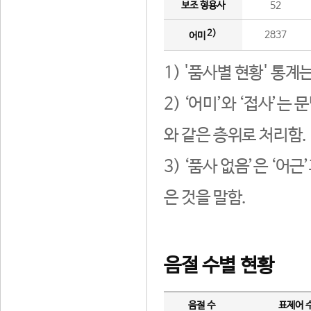
보조 형용사
52
2)
2837
어미
1) '품사별 현황' 통계
2) ‘어미’와 ‘접사’
와 같은 층위로 처리함.
3) ‘품사 없음’은 ‘어
은 것을 말함.
음절 수별 현황
음절 수
표제어 