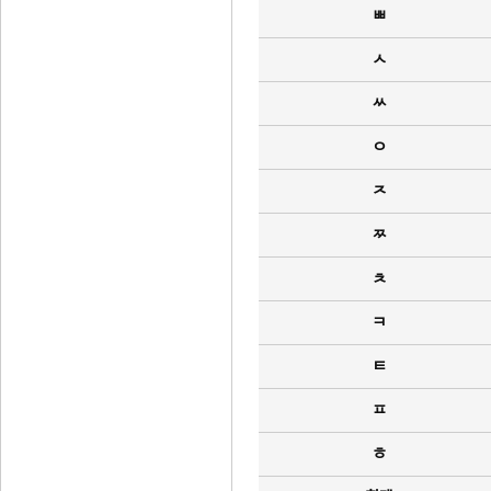
ㅃ
ㅅ
ㅆ
ㅇ
ㅈ
ㅉ
ㅊ
ㅋ
ㅌ
ㅍ
ㅎ