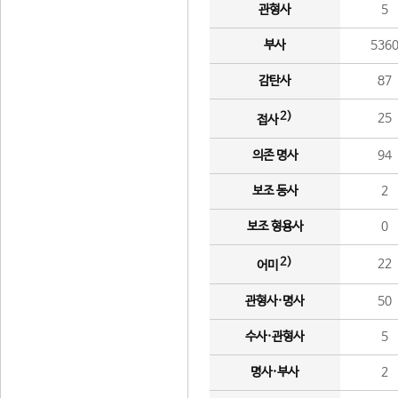
관형사
5
부사
536
감탄사
87
2)
25
접사
의존 명사
94
보조 동사
2
보조 형용사
0
2)
22
어미
관형사·명사
50
수사·관형사
5
명사·부사
2