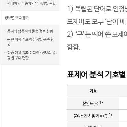
외래어와 혼종어의 언어명별 현황
1) 독립된 단어로 인정
정보별 구축 통계
표제어도 모두 ‘단어’에
동사와 형용사의 문형 정보 현황
2) ‘구’는 띄어 쓴 표
관련 어휘 정보의 유형별 구축 현
황
함함.
다중 매체(멀티미디어) 정보의 유
형별 구축 현황
표제어 분석 기호별
기호
1)
붙임표(-)
2)
붙여쓰기 허용 기호(^)