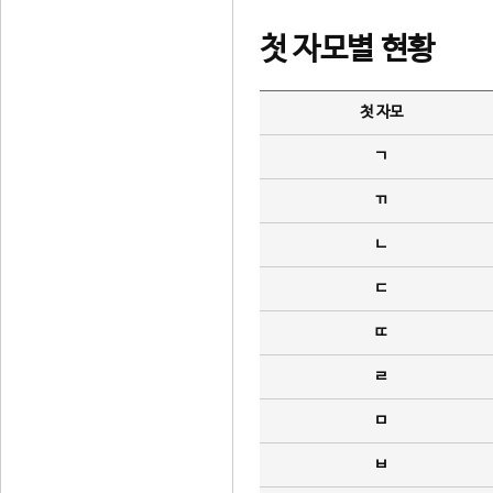
첫 자모별 현황
첫 자모
ㄱ
ㄲ
ㄴ
ㄷ
ㄸ
ㄹ
ㅁ
ㅂ