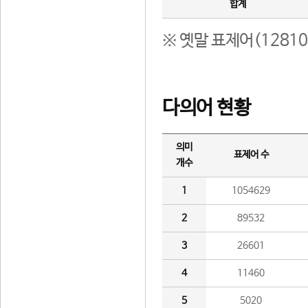
합계
※ 옛말 표제어(1281
다의어 현황
의미
표제어 수
개수
1
1054629
2
89532
3
26601
4
11460
5
5020