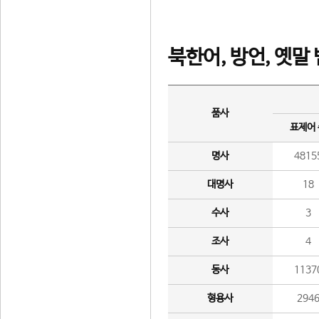
북한어, 방언, 옛말
품사
표제어
명사
4815
대명사
18
수사
3
조사
4
동사
1137
형용사
294