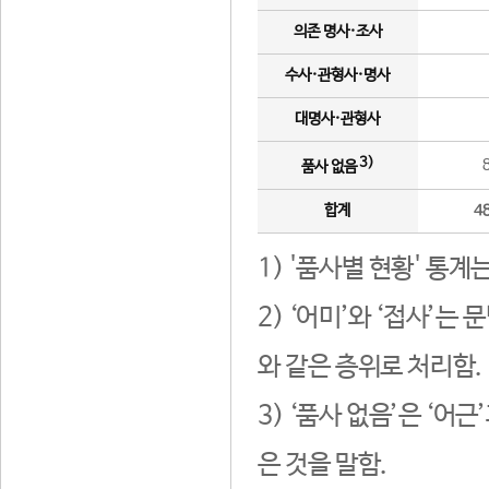
의존 명사·조사
수사·관형사·명사
대명사·관형사
3)
품사 없음
합계
4
1) '품사별 현황' 통계
2) ‘어미’와 ‘접사’
와 같은 층위로 처리함.
3) ‘품사 없음’은 ‘어
은 것을 말함.