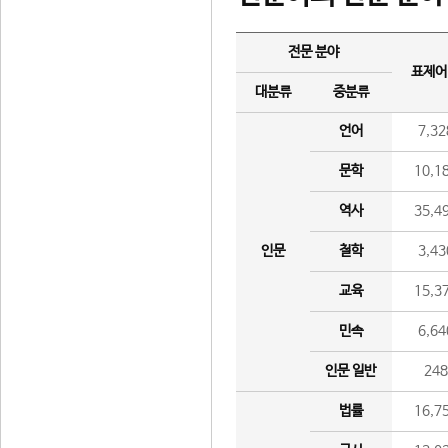
전문 분야
표제어
대분류
중분류
언어
7,32
문학
10,1
역사
35,4
인문
철학
3,43
교육
15,3
민속
6,64
인문 일반
24
법률
16,7