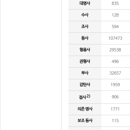
대명사
835
수사
128
조사
594
동사
107473
형용사
29538
관형사
496
부사
32657
감탄사
1959
2)
906
접사
의존 명사
1771
보조 동사
115