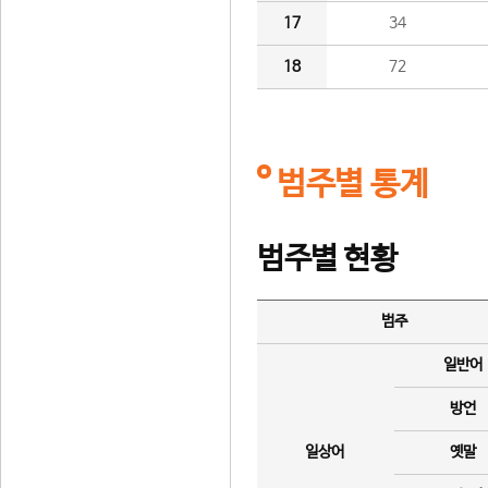
17
34
18
72
범주별 통계
범주별 현황
범주
일반어
방언
일상어
옛말