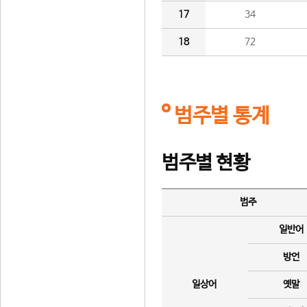
17
34
18
72
범주별 통계
범주별 현황
범주
일반어
방언
일상어
옛말