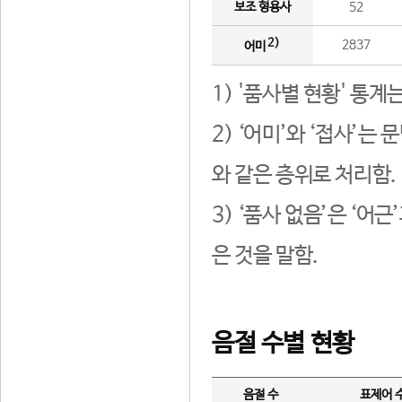
보조 형용사
52
2)
2837
어미
1) '품사별 현황' 통계
2) ‘어미’와 ‘접사’
와 같은 층위로 처리함.
3) ‘품사 없음’은 ‘어
은 것을 말함.
음절 수별 현황
음절 수
표제어 