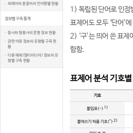
외래어와 혼종어의 언어명별 현황
1) 독립된 단어로 인정
정보별 구축 통계
표제어도 모두 ‘단어’에
동사와 형용사의 문형 정보 현황
2) ‘구’는 띄어 쓴 표
관련 어휘 정보의 유형별 구축 현
황
함함.
다중 매체(멀티미디어) 정보의 유
형별 구축 현황
표제어 분석 기호별
기호
1)
붙임표(-)
2)
붙여쓰기 허용 기호(^)