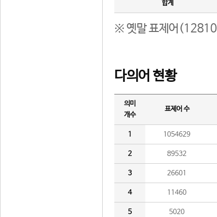
합계
※ 옛말 표제어(1281
다의어 현황
의미
표제어 수
개수
1
1054629
2
89532
3
26601
4
11460
5
5020