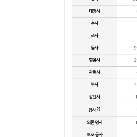
대명사
수사
조사
동사
9
형용사
2
관형사
부사
3
감탄사
2)
접사
의존 명사
보조 동사