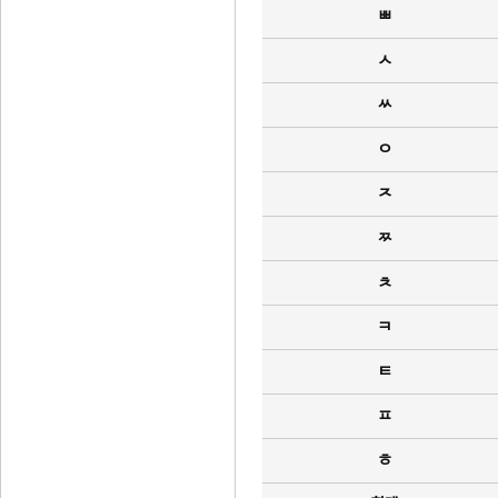
ㅃ
ㅅ
ㅆ
ㅇ
ㅈ
ㅉ
ㅊ
ㅋ
ㅌ
ㅍ
ㅎ