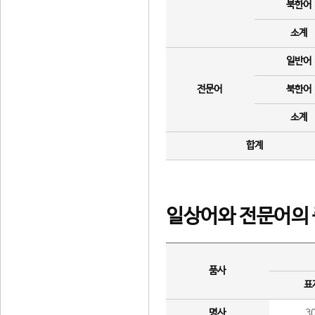
북한어
소계
일반어
전문어
북한어
소계
합계
일상어와 전문어의 
품사
표
명사
3