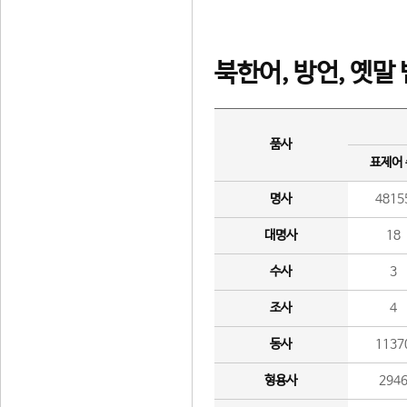
북한어, 방언, 옛말
품사
표제어
명사
4815
대명사
18
수사
3
조사
4
동사
1137
형용사
294