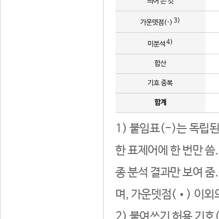
띄어 쓴 것
3)
가운뎃점(·)
4)
미분석
합산
기호 중복
합계
1) 붙임표(-)는 독립
한 표제어에 한 번만 씀
종 분석 결과만 보여 줌
며, 가운뎃점(•) 이외
2) 붙여쓰기 허용 기호