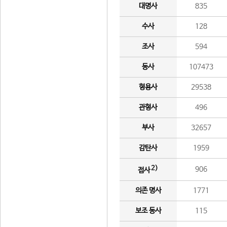
대명사
835
수사
128
조사
594
동사
107473
형용사
29538
관형사
496
부사
32657
감탄사
1959
2)
906
접사
의존 명사
1771
보조 동사
115