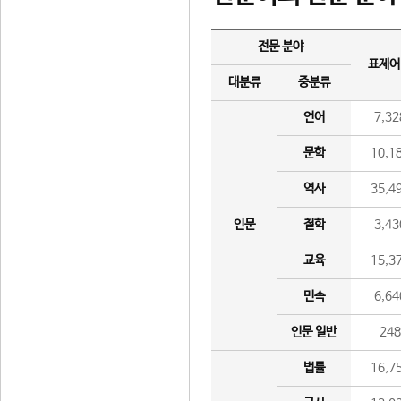
전문 분야
표제어
대분류
중분류
언어
7,32
문학
10,1
역사
35,4
인문
철학
3,43
교육
15,3
민속
6,64
인문 일반
24
법률
16,7