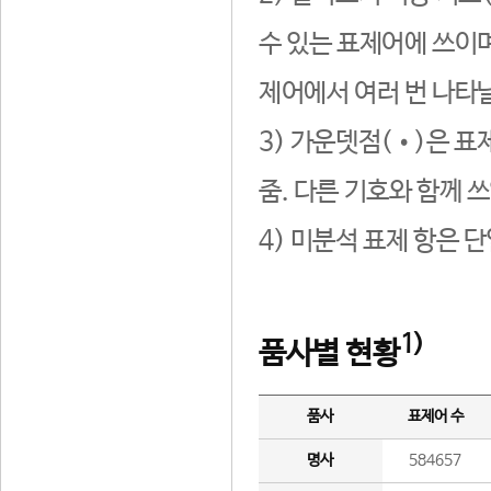
수 있는 표제어에 쓰이며
제어에서 여러 번 나타날
3) 가운뎃점(•)은 표
줌. 다른 기호와 함께 쓰
4) 미분석 표제 항은 
1)
품사별 현황
품사
표제어 수
명사
584657