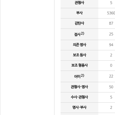
관형사
5
부사
536
감탄사
87
2)
25
접사
의존 명사
94
보조 동사
2
보조 형용사
0
2)
22
어미
관형사·명사
50
수사·관형사
5
명사·부사
2