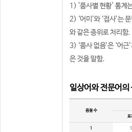
1) '품사별 현황' 통계
2) ‘어미’와 ‘접사’
와 같은 층위로 처리함.
3) ‘품사 없음’은 ‘어
은 것을 말함.
일상어와 전문어의 
음절 수
표
1