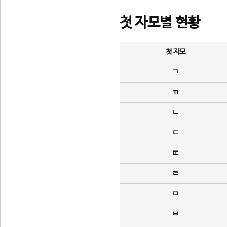
첫 자모별 현황
첫 자모
ㄱ
ㄲ
ㄴ
ㄷ
ㄸ
ㄹ
ㅁ
ㅂ