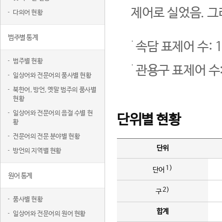
제어로 실었음. 그
다의어 현황
범주별 통계
속담 표제어 수: 1
범주별 현황
관용구 표제어 수:
일상어와 전문어의 품사별 현황
북한어, 방언, 옛말 범주의 품사별
현황
일상어와 전문어의 음절 수별 현
단위별 현황
황
전문어의 전문 분야별 현황
단위
방언의 지역별 현황
1)
단어
원어 통계
2)
구
품사별 현황
합계
일상어와 전문어의 원어 현황