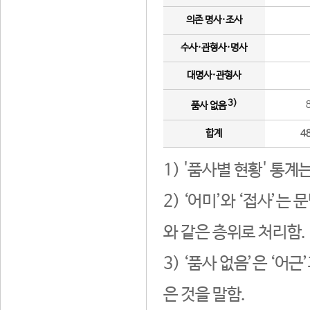
의존 명사·조사
수사·관형사·명사
대명사·관형사
3)
품사 없음
합계
4
1) '품사별 현황' 통계
2) ‘어미’와 ‘접사’
와 같은 층위로 처리함.
3) ‘품사 없음’은 ‘어
은 것을 말함.