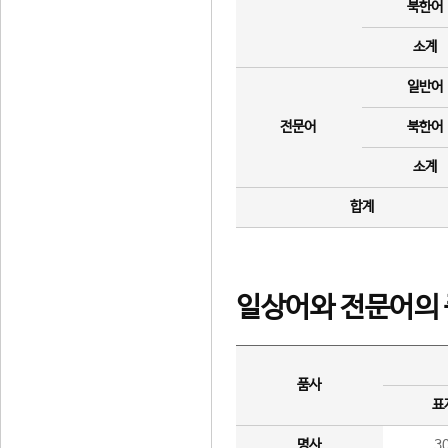
북한어
소계
일반어
전문어
북한어
소계
합계
일상어와 전문어의 
품사
표
명사
3