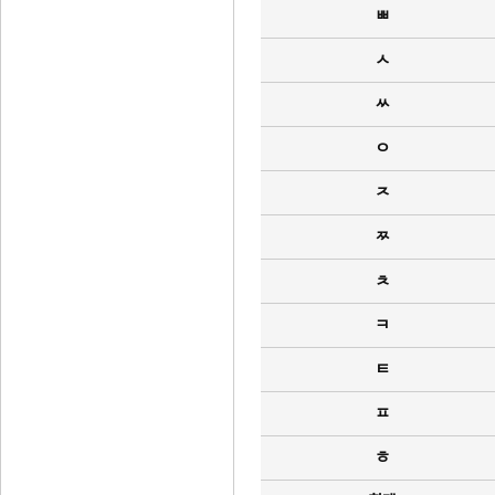
ㅃ
ㅅ
ㅆ
ㅇ
ㅈ
ㅉ
ㅊ
ㅋ
ㅌ
ㅍ
ㅎ