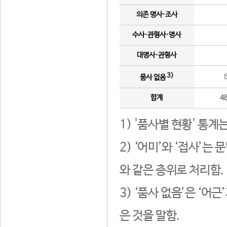
의존 명사·조사
수사·관형사·명사
대명사·관형사
3)
품사 없음
합계
4
1) '품사별 현황' 통계
2) ‘어미’와 ‘접사’
와 같은 층위로 처리함.
3) ‘품사 없음’은 ‘어
은 것을 말함.