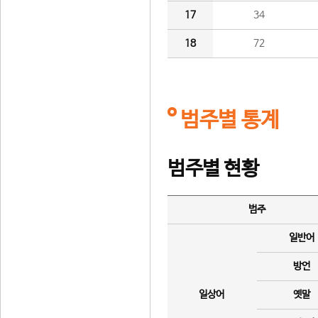
17
34
18
72
범주별 통계
범주별 현황
범주
일반어
방언
일상어
옛말