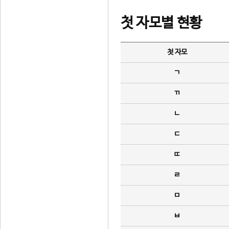
첫 자모별 현황
첫 자모
ㄱ
ㄲ
ㄴ
ㄷ
ㄸ
ㄹ
ㅁ
ㅂ