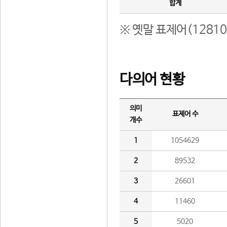
합계
※ 옛말 표제어(1281
다의어 현황
의미
표제어 수
개수
1
1054629
2
89532
3
26601
4
11460
5
5020