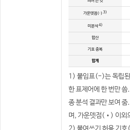
띄어 쓴 것
3)
가운뎃점(·)
4)
미분석
합산
기호 중복
합계
1) 붙임표(-)는 독립
한 표제어에 한 번만 씀
종 분석 결과만 보여 줌
며, 가운뎃점(•) 이외
2) 붙여쓰기 허용 기호