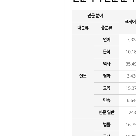
전문 분야
표제어
대분류
중분류
언어
7,32
문학
10,1
역사
35,4
인문
철학
3,43
교육
15,3
민속
6,64
인문 일반
24
법률
16,7