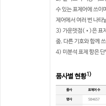
수 있는 표제어에 쓰이며
제어에서 여러 번 나타날
3) 가운뎃점(•)은 표
줌. 다른 기호와 함께 쓰
4) 미분석 표제 항은 
1)
품사별 현황
품사
표제어 수
명사
584657