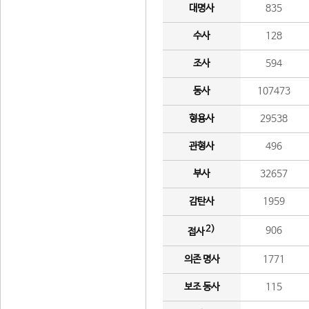
대명사
835
수사
128
조사
594
동사
107473
형용사
29538
관형사
496
부사
32657
감탄사
1959
2)
906
접사
의존 명사
1771
보조 동사
115