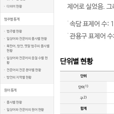
제어로 실었음. 그
다의어 현황
범주별 통계
속담 표제어 수: 1
범주별 현황
관용구 표제어 수:
일상어와 전문어의 품사별 현황
북한어, 방언, 옛말 범주의 품사별
현황
일상어와 전문어의 음절 수별 현
단위별 현황
황
전문어의 전문 분야별 현황
단위
방언의 지역별 현황
1)
단어
원어 통계
2)
구
품사별 현황
합계
일상어와 전문어의 원어 현황