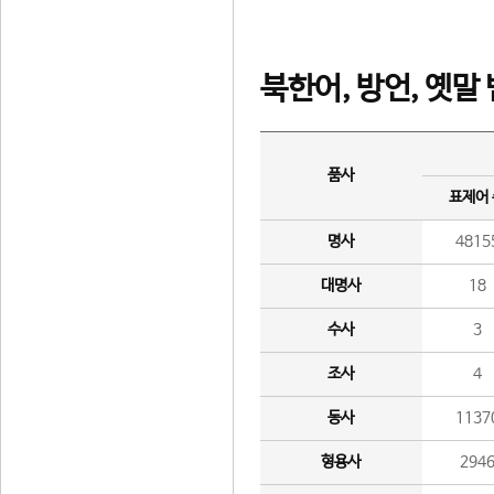
북한어, 방언, 옛말
품사
표제어
명사
4815
대명사
18
수사
3
조사
4
동사
1137
형용사
294