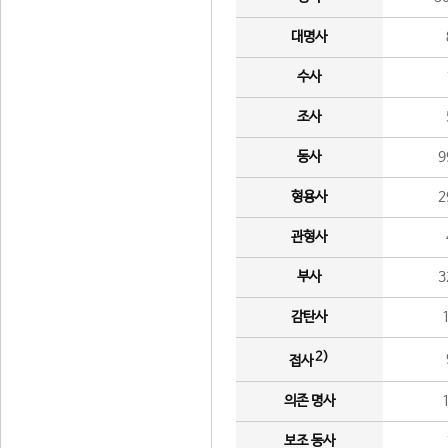
대명사
수사
조사
동사
9
형용사
2
관형사
부사
3
감탄사
2)
접사
의존 명사
보조 동사