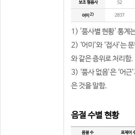
보조 형용사
52
2)
2837
어미
1) '품사별 현황' 통계
2) ‘어미’와 ‘접사’
와 같은 층위로 처리함.
3) ‘품사 없음’은 ‘어
은 것을 말함.
음절 수별 현황
음절 수
표제어 