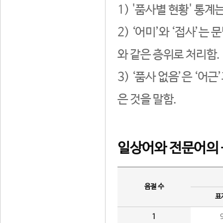
1) '품사별 현황' 통계
2) ‘어미’와 ‘접사’
와 같은 층위로 처리함.
3) ‘품사 없음’은 ‘어
은 것을 말함.
일상어와 전문어의 
음절 수
표
1