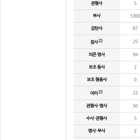
관형사
5
부사
536
감탄사
87
2)
25
접사
의존 명사
94
보조 동사
2
보조 형용사
0
2)
22
어미
관형사·명사
50
수사·관형사
5
명사·부사
2