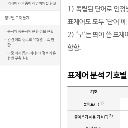
외래어와 혼종어의 언어명별 현황
1) 독립된 단어로 인정
정보별 구축 통계
표제어도 모두 ‘단어’에
동사와 형용사의 문형 정보 현황
2) ‘구’는 띄어 쓴 표
관련 어휘 정보의 유형별 구축 현
황
함함.
다중 매체(멀티미디어) 정보의 유
형별 구축 현황
표제어 분석 기호별
기호
1)
붙임표(-)
2)
붙여쓰기 허용 기호(^)