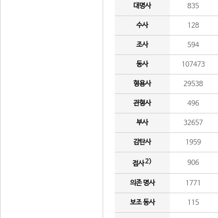
대명사
835
수사
128
조사
594
동사
107473
형용사
29538
관형사
496
부사
32657
감탄사
1959
2)
906
접사
의존 명사
1771
보조 동사
115