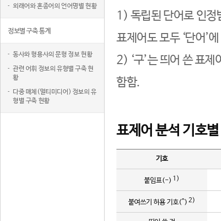
외래어와 혼종어의 언어명별 현황
1) 독립된 단어로 인정
정보별 구축 통계
표제어도 모두 ‘단어’에
동사와 형용사의 문형 정보 현황
2) ‘구’는 띄어 쓴 표
관련 어휘 정보의 유형별 구축 현
황
함함.
다중 매체(멀티미디어) 정보의 유
형별 구축 현황
표제어 분석 기호별
기호
1)
붙임표(-)
2)
붙여쓰기 허용 기호(^)