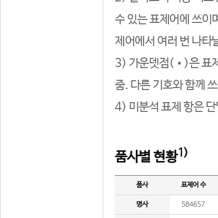
수 있는 표제어에 쓰이며
제어에서 여러 번 나타날
3) 가운뎃점(•)은 표
줌. 다른 기호와 함께 쓰
4) 미분석 표제 항은 
1)
품사별 현황
품사
표제어 수
명사
584657