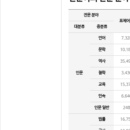
전문 분야
표제어
대분류
중분류
언어
7,32
문학
10,1
역사
35,4
인문
철학
3,43
교육
15,3
민속
6,64
인문 일반
24
법률
16,7