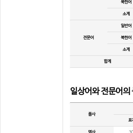
북한어
소계
일반어
전문어
북한어
소계
합계
일상어와 전문어의 
품사
표
명사
3