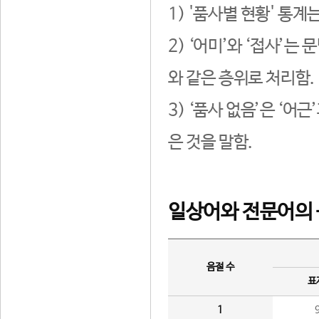
1) '품사별 현황' 통계
2) ‘어미’와 ‘접사’
와 같은 층위로 처리함.
3) ‘품사 없음’은 ‘어
은 것을 말함.
일상어와 전문어의 
음절 수
표
1