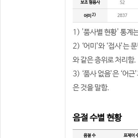
보조 형용사
52
2)
2837
어미
1) '품사별 현황' 통계
2) ‘어미’와 ‘접사’
와 같은 층위로 처리함.
3) ‘품사 없음’은 ‘어
은 것을 말함.
음절 수별 현황
음절 수
표제어 