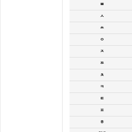
ㅃ
ㅅ
ㅆ
ㅇ
ㅈ
ㅉ
ㅊ
ㅋ
ㅌ
ㅍ
ㅎ