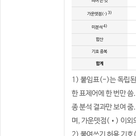
띄어 쓴 것
3)
가운뎃점(·)
4)
미분석
합산
기호 중복
합계
1) 붙임표(-)는 독립
한 표제어에 한 번만 씀
종 분석 결과만 보여 줌
며, 가운뎃점(•) 이외
2) 붙여쓰기 허용 기호