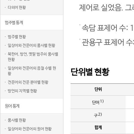
제어로 실었음. 그
다의어 현황
범주별 통계
속담 표제어 수: 1
범주별 현황
관용구 표제어 수:
일상어와 전문어의 품사별 현황
북한어, 방언, 옛말 범주의 품사별
현황
일상어와 전문어의 음절 수별 현
단위별 현황
황
전문어의 전문 분야별 현황
단위
방언의 지역별 현황
1)
단어
원어 통계
2)
구
품사별 현황
합계
일상어와 전문어의 원어 현황