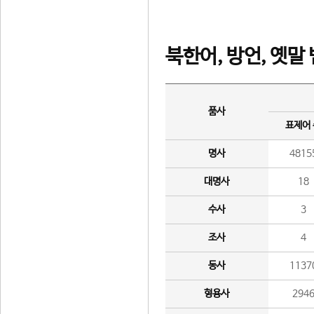
북한어, 방언, 옛말
품사
표제어
명사
4815
대명사
18
수사
3
조사
4
동사
1137
형용사
294