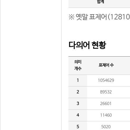
합계
※ 옛말 표제어(1281
다의어 현황
의미
표제어 수
개수
1
1054629
2
89532
3
26601
4
11460
5
5020