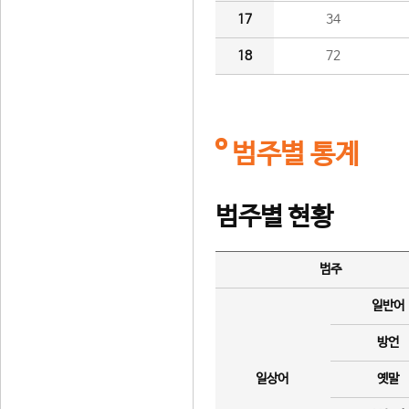
17
34
18
72
범주별 통계
범주별 현황
범주
일반어
방언
일상어
옛말