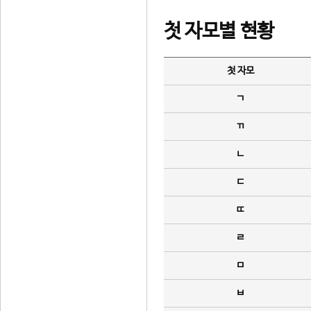
첫 자모별 현황
첫 자모
ㄱ
ㄲ
ㄴ
ㄷ
ㄸ
ㄹ
ㅁ
ㅂ