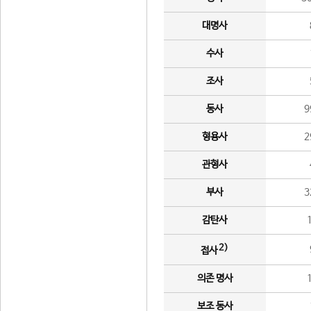
대명사
수사
조사
동사
9
형용사
2
관형사
부사
3
감탄사
2)
접사
의존 명사
보조 동사