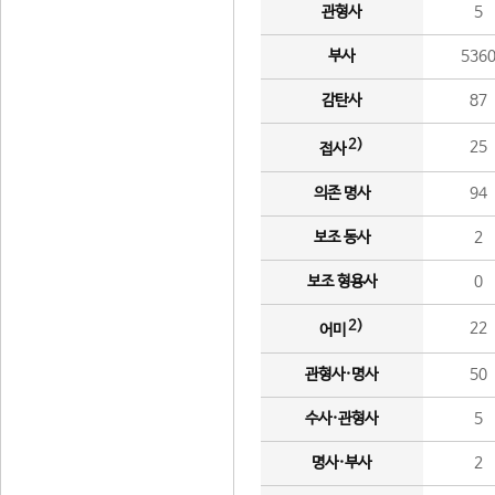
관형사
5
부사
536
감탄사
87
2)
25
접사
의존 명사
94
보조 동사
2
보조 형용사
0
2)
22
어미
관형사·명사
50
수사·관형사
5
명사·부사
2