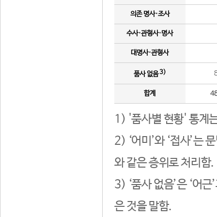
의존 명사·조사
수사·관형사·명사
대명사·관형사
3)
품사 없음
합계
4
1) '품사별 현황' 통계
2) ‘어미’와 ‘접사’
와 같은 층위로 처리함.
3) ‘품사 없음’은 ‘어
은 것을 말함.