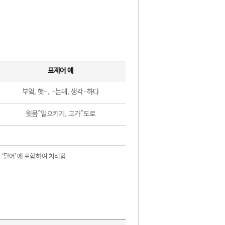
표제어 예
부엌, 햇-, -는데, 생각-하다
윗몸^일으키기, 고가^도로
 ‘단어’에 포함하여 처리함.