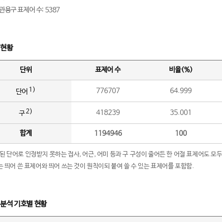
관용구 표제어 수: 5387
 현황
단위
표제어 수
비율(%)
1)
776707
64.999
단어
2)
418239
35.001
구
합계
1194946
100
립된 단어로 인정받지 못하는 접사, 어근, 어미 등과 구 구성이 줄어든 한 어절 표제어도 모두
구’는 띄어 쓴 표제어와 띄어 쓰는 것이 원칙이되 붙여 쓸 수 있는 표제어를 포함함.
 분석 기호별 현황