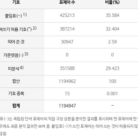
기호
표제어 수
비율(%)
1)
425213
35.584
붙임표(-)
2)
387214
32.404
여쓰기 허용 기호(^)
띄어 쓴 것
30947
2.59
3)
0
0
가운뎃점(·)
4)
351588
29.423
미분석
합산
1194962
100
기호 중복
15
0.001
합계
1194947
-
임표(-)는 독립된 단어 표제어의 직접 구성 성분을 분석한 결과를 표시하며 한 표제어에 한
우에도 최종 분석 결과만 보여 줌. 붙임표(-)가 쓰인 표제어는 띄어 쓰는 것이 허용되지 
않음.