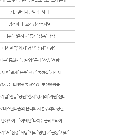
날개-꼬마하루살이, 털줄뾰족코-조개벌레
시근벌떡시근벌떡-하다
검정마디-꼬리납작맵시벌
경주^감은사지^동서^삼층^석탑
대한민국^임시^정부^수립^기념일
대구^동화사^금당암^동서^삼층^석탑
영세율^과세^표준^신고^불성실^가산세
감지금니대방광불화엄경-보현행원품
기업^진흥^공단^전자^상거래^지원^센터
로테스탄티즘의 윤리와 자본주의의 정신
코틴아마이드^아데닌^다이뉴클레오타이드
지^서^삼층^석탑^사리^장엄구^금동^사리^