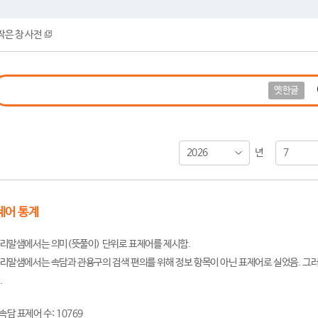
작은 창 사전
옛한글
2026
7
년
제어 통계
리말샘에서는 의미(뜻풀이) 단위로 표제어를 제시함.
리말샘에서는 속담과 관용구의 검색 편의를 위해 정보 항목이 아닌 표제어로 실었음. 그러
.
속담 표제어 수: 10769