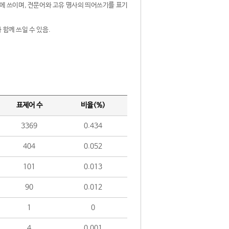
제어에 쓰이며, 전문어와 고유 명사의 띄어쓰기를 표기
 함께 쓰일 수 있음.
표제어 수
비율(%)
3369
0.434
404
0.052
101
0.013
90
0.012
1
0
4
0.001