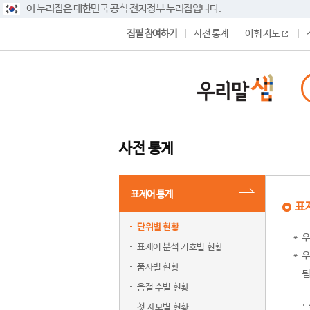
이 누리집은 대한민국 공식 전자정부 누리집입니다.
집필 참여하기
사전 통계
어휘 지도
사전 통계
표제어 통계
표
단위별 현황
우
표제어 분석 기호별 현황
우
품사별 현황
됨
음절 수별 현황
첫 자모별 현황