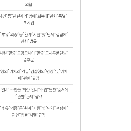
외함
사건^등^관련자의^명예^회복에^관한^특별^
조치법
^후유^의증^등^환자^지원^및^단체^설립에^
관한^법률
니틴^혈증^고암모니아^혈증^고시투룰린뇨^
증후군
청의^위치와^각급^검찰청의^명칭^및^위치
에^관한^규정
^일시^수입을^위한^일시^수입^통관^증서에
^관한^관세^협약
^후유^의증^등^환자^지원^및^단체^설립에^
관한^법률^시행^규칙