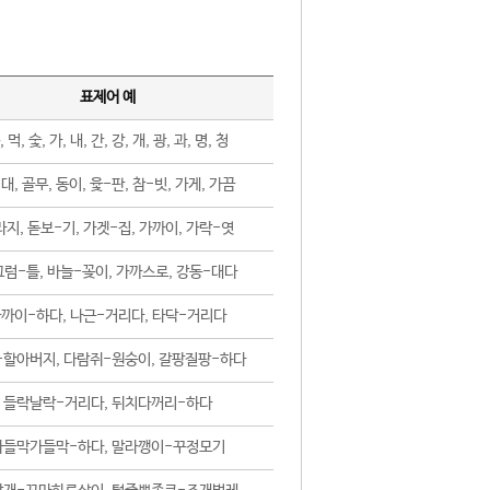
표제어 예
, 먹, 숯, 가, 내, 간, 강, 개, 광, 과, 명, 청
대, 골무, 동이, 윷-판, 참-빗, 가게, 가끔
지, 돋보-기, 가겟-집, 가까이, 가락-엿
럼-틀, 바늘-꽂이, 가까스로, 강동-대다
까이-하다, 나근-거리다, 타닥-거리다
-할아버지, 다람쥐-원숭이, 갈팡질팡-하다
들락날락-거리다, 뒤치다꺼리-하다
가들막가들막-하다, 말라깽이-꾸정모기