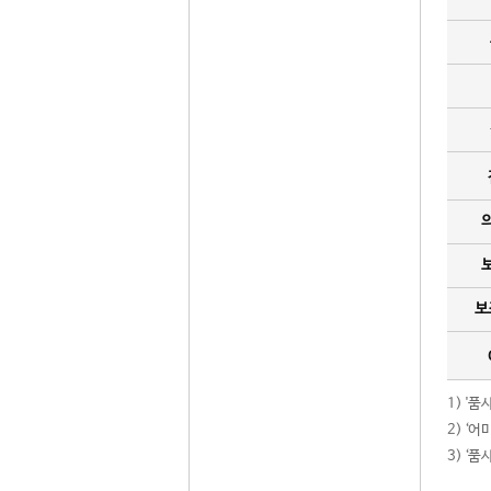
보
1) '
2) ‘
3) ‘