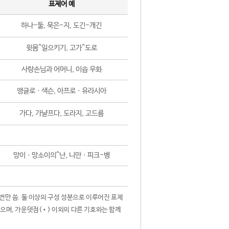
표제어 예
하나-둘, 묵은-지, 도긴-개긴
윗몸^일으키기, 고가^도로
사랑손님과 어머니, 이솝 우화
앵글로ㆍ색슨, 아프로ㆍ유라시아
가다, 가냘프다, 도라지, 고드름
망이ㆍ망소이의^난, 니만ㆍ피크-병
 번만 씀. 둘 이상의 구성 성분으로 이루어진 표제
않으며, 가운뎃점(•) 이외의 다른 기호와는 함께