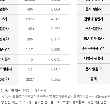
관형사
496
0.064
동사·형용사
부사
32657
4.205
관형사·감탄사
감탄사
1959
0.252
부사·감탄사
의존 명사·조사
2)
906
0.117
접사
수사·관형사·명사
의존 명사
1771
0.228
대명사·관형사
보조 동사
115
0.015
3)
조 형용사
52
0.007
품사 없음
합계
2)
2837
0.365
어미
품사별 현황' 통계는 '단어'를 대상으로 함.
어미’와 ‘접사’는 문법적으로 품사에 속하지 않지만 사용자 편의를 위하여 품사와 같은 층위로
품사 없음’은 ‘어근’과 구 구성이 줄어든 한 어절 표제어로 품사 정보를 주지 않은 것을 말함.