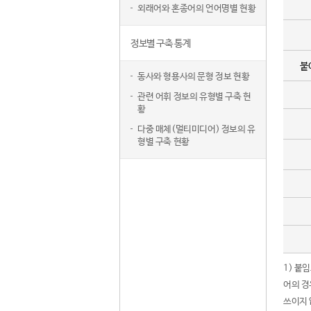
외래어와 혼종어의 언어명별 현황
정보별 구축 통계
붙
동사와 형용사의 문형 정보 현황
관련 어휘 정보의 유형별 구축 현
황
다중 매체(멀티미디어) 정보의 유
형별 구축 현황
1) 붙
어의 경
쓰이지 