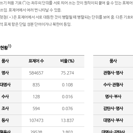
여쓰기 허용 기호(^)는 좌우의 단위를 서로 띄어 쓰는 것이 원칙이되 붙여 쓸 수 있는 표
 쓰임. 표제어에서 여러 번 나타날 수 있음.
운뎃점(•)은 표제어에서 서로 대등한 것이 병렬될 때 병렬되는 단위를 보여 줌. 다른 기호와
분석 표제 항은 단일 성분 단어이거나 북한어 등임.
1)
 현황
품사
표제어 수
비율(%)
품사
명사
584657
75.274
관형사·명사
대명사
835
0.108
수사·관형사
수사
128
0.016
명사·부사
조사
594
0.076
감탄사·명사
동사
107473
13.837
대명사·부사
형용사
29538
3.803
대명사·감탄사