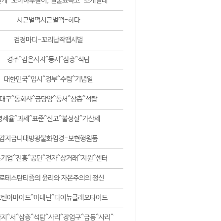
날개-꼬마하루살이, 털줄뾰족코-조개벌레
시근벌떡시근벌떡-하다
검정마디-꼬리납작맵시벌
경주^감은사지^동서^삼층^석탑
대한민국^임시^정부^수립^기념일
대구^동화사^금당암^동서^삼층^석탑
영세율^과세^표준^신고^불성실^가산세
감지금니대방광불화엄경-보현행원품
기업^진흥^공단^전자^상거래^지원^센터
로테스탄티즘의 윤리와 자본주의의 정신
코틴아마이드^아데닌^다이뉴클레오타이드
지^서^삼층^석탑^사리^장엄구^금동^사리^