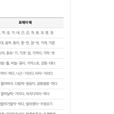
표제어 예
, 먹, 숯, 가, 내, 간, 강, 개, 광, 과, 명, 청
대, 골무, 동이, 윷-판, 참-빗, 가게, 가끔
지, 돋보-기, 가겟-집, 가까이, 가락-엿
럼-틀, 바늘-꽂이, 가까스로, 강동-대다
까이-하다, 나근-거리다, 타닥-거리다
-할아버지, 다람쥐-원숭이, 갈팡질팡-하다
들락날락-거리다, 뒤치다꺼리-하다
가들막가들막-하다, 말라깽이-꾸정모기