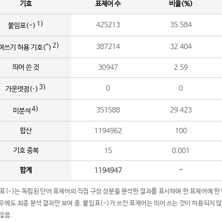
기호
표제어 수
비율(%)
1)
425213
35.584
붙임표(-)
2)
387214
32.404
여쓰기 허용 기호(^)
띄어 쓴 것
30947
2.59
3)
0
0
가운뎃점(·)
4)
351588
29.423
미분석
합산
1194962
100
기호 중복
15
0.001
합계
1194947
-
임표(-)는 독립된 단어 표제어의 직접 구성 성분을 분석한 결과를 표시하며 한 표제어에 한
우에도 최종 분석 결과만 보여 줌. 붙임표(-)가 쓰인 표제어는 띄어 쓰는 것이 허용되지 
않음.