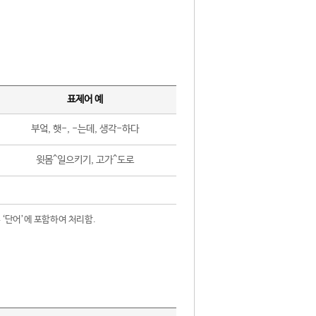
표제어 예
부엌, 햇-, -는데, 생각-하다
윗몸^일으키기, 고가^도로
 ‘단어’에 포함하여 처리함.