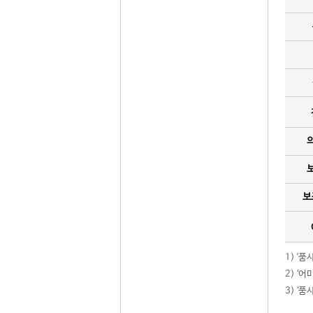
보
1) '
2) ‘
3) ‘