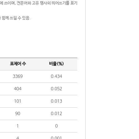
제어에 쓰이며, 전문어와 고유 명사의 띄어쓰기를 표기
 함께 쓰일 수 있음.
표제어 수
비율(%)
3369
0.434
404
0.052
101
0.013
90
0.012
1
0
4
0.001