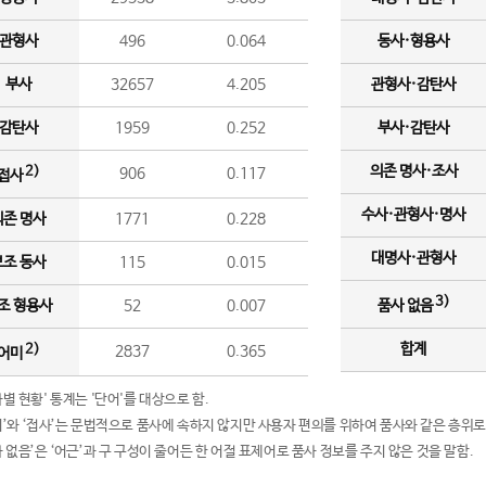
관형사
496
0.064
동사·형용사
부사
32657
4.205
관형사·감탄사
감탄사
1959
0.252
부사·감탄사
의존 명사·조사
2)
906
0.117
접사
수사·관형사·명사
의존 명사
1771
0.228
대명사·관형사
보조 동사
115
0.015
3)
조 형용사
52
0.007
품사 없음
합계
2)
2837
0.365
어미
품사별 현황' 통계는 '단어'를 대상으로 함.
어미’와 ‘접사’는 문법적으로 품사에 속하지 않지만 사용자 편의를 위하여 품사와 같은 층위로
품사 없음’은 ‘어근’과 구 구성이 줄어든 한 어절 표제어로 품사 정보를 주지 않은 것을 말함.