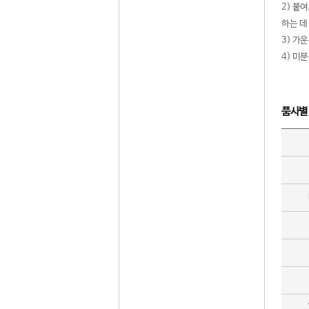
2) 붙
하는 데
3) 가
4) 미
품사별