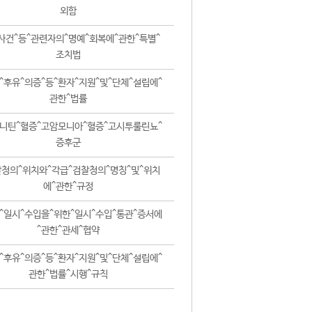
외함
사건^등^관련자의^명예^회복에^관한^특별^
조치법
^후유^의증^등^환자^지원^및^단체^설립에^
관한^법률
니틴^혈증^고암모니아^혈증^고시투룰린뇨^
증후군
청의^위치와^각급^검찰청의^명칭^및^위치
에^관한^규정
^일시^수입을^위한^일시^수입^통관^증서에
^관한^관세^협약
^후유^의증^등^환자^지원^및^단체^설립에^
관한^법률^시행^규칙