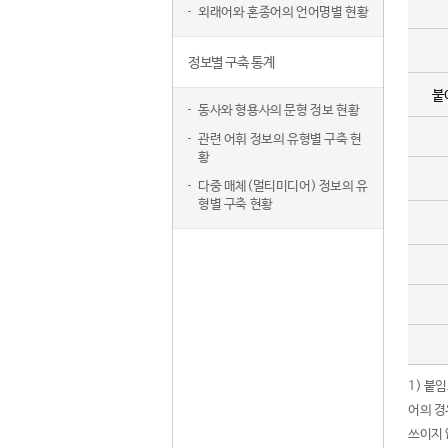
외래어와 혼종어의 언어명별 현황
정보별 구축 통계
붙
동사와 형용사의 문형 정보 현황
관련 어휘 정보의 유형별 구축 현
황
다중 매체(멀티미디어) 정보의 유
형별 구축 현황
1) 붙
어의 경
쓰이지 