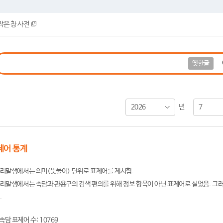
작은 창 사전
옛한글
2026
7
년
제어 통계
리말샘에서는 의미(뜻풀이) 단위로 표제어를 제시함.
리말샘에서는 속담과 관용구의 검색 편의를 위해 정보 항목이 아닌 표제어로 실었음. 그러
.
속담 표제어 수: 10769