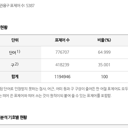
관용구 표제어 수: 5387
 현황
단위
표제어 수
비율(%)
1)
776707
64.999
단어
2)
418239
35.001
구
합계
1194946
100
립된 단어로 인정받지 못하는 접사, 어근, 어미 등과 구 구성이 줄어든 한 어절 표제어도 모두
구’는 띄어 쓴 표제어와 띄어 쓰는 것이 원칙이되 붙여 쓸 수 있는 표제어를 포함함.
 분석 기호별 현황