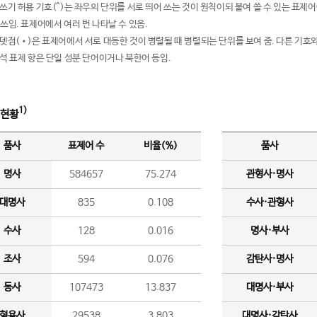
여쓰기 허용 기호(^)는 좌우의 단위를 서로 띄어 쓰는 것이 원칙이되 붙여 쓸 수 있는 표
 쓰임. 표제어에서 여러 번 나타날 수 있음.
운뎃점(•)은 표제어에서 서로 대등한 것이 병렬될 때 병렬되는 단위를 보여 줌. 다른 기호와
분석 표제 항은 단일 성분 단어이거나 북한어 등임.
1)
 현황
품사
표제어 수
비율(%)
품사
명사
584657
75.274
관형사·명사
대명사
835
0.108
수사·관형사
수사
128
0.016
명사·부사
조사
594
0.076
감탄사·명사
동사
107473
13.837
대명사·부사
형용사
29538
3.803
대명사·감탄사