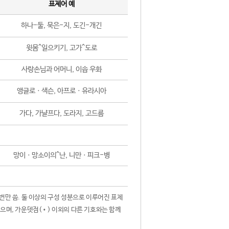
표제어 예
하나-둘, 묵은-지, 도긴-개긴
윗몸^일으키기, 고가^도로
사랑손님과 어머니, 이솝 우화
앵글로ㆍ색슨, 아프로ㆍ유라시아
가다, 가냘프다, 도라지, 고드름
망이ㆍ망소이의^난, 니만ㆍ피크-병
 번만 씀. 둘 이상의 구성 성분으로 이루어진 표제
않으며, 가운뎃점(•) 이외의 다른 기호와는 함께