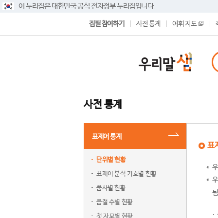
이 누리집은 대한민국 공식 전자정부 누리집입니다.
집필 참여하기
사전 통계
어휘 지도
사전 통계
표제어 통계
표
단위별 현황
우
표제어 분석 기호별 현황
우
품사별 현황
됨
음절 수별 현황
첫 자모별 현황