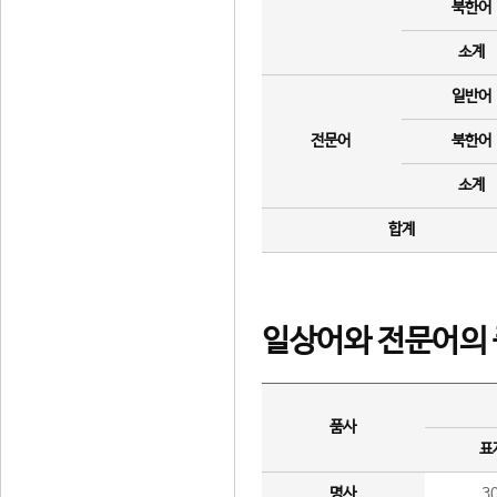
북한어
소계
일반어
전문어
북한어
소계
합계
일상어와 전문어의 
품사
표
명사
3