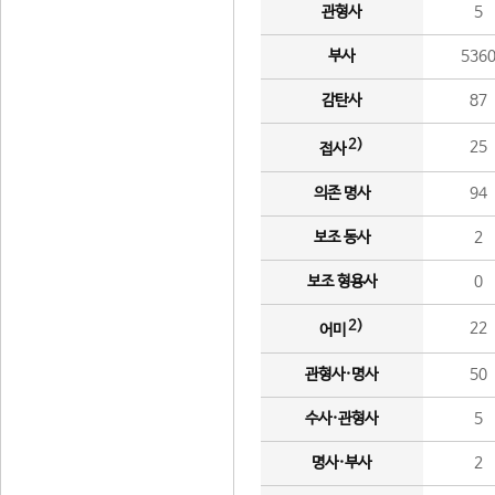
관형사
5
부사
536
감탄사
87
2)
25
접사
의존 명사
94
보조 동사
2
보조 형용사
0
2)
22
어미
관형사·명사
50
수사·관형사
5
명사·부사
2