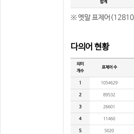
합계
※ 옛말 표제어(1281
다의어 현황
의미
표제어 수
개수
1
1054629
2
89532
3
26601
4
11460
5
5020