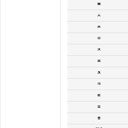
ㅃ
ㅅ
ㅆ
ㅇ
ㅈ
ㅉ
ㅊ
ㅋ
ㅌ
ㅍ
ㅎ