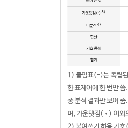
띄어 쓴 것
3)
가운뎃점(·)
4)
미분석
합산
기호 중복
합계
1) 붙임표(-)는 독립
한 표제어에 한 번만 씀
종 분석 결과만 보여 줌
며, 가운뎃점(•) 이외
2) 붙여쓰기 허용 기호