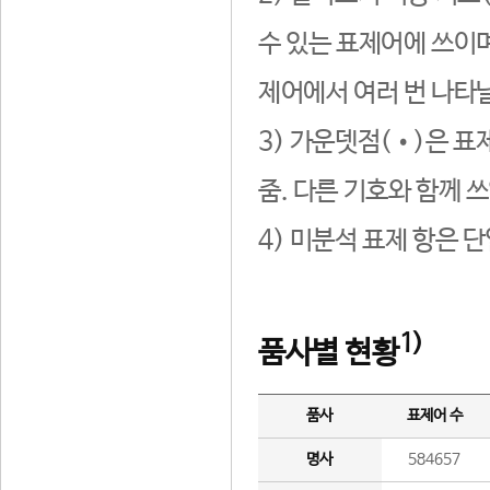
수 있는 표제어에 쓰이며
제어에서 여러 번 나타날
3) 가운뎃점(•)은 표
줌. 다른 기호와 함께 쓰
4) 미분석 표제 항은 
1)
품사별 현황
품사
표제어 수
명사
584657