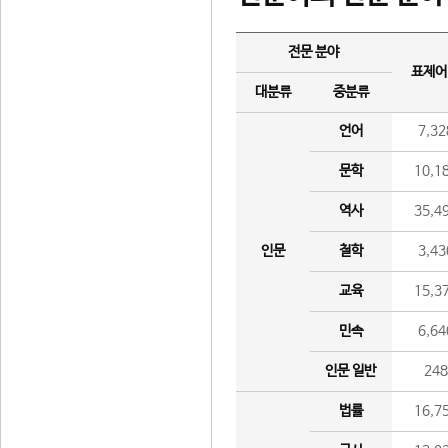
전문 분야
표제어
대분류
중분류
언어
7,32
문학
10,1
역사
35,4
인문
철학
3,43
교육
15,3
민속
6,64
인문 일반
24
법률
16,7