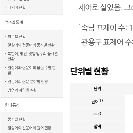
제어로 실었음. 그
다의어 현황
범주별 통계
속담 표제어 수: 1
범주별 현황
관용구 표제어 수:
일상어와 전문어의 품사별 현황
북한어, 방언, 옛말 범주의 품사별
현황
일상어와 전문어의 음절 수별 현
단위별 현황
황
전문어의 전문 분야별 현황
단위
방언의 지역별 현황
1)
단어
원어 통계
2)
구
품사별 현황
합계
일상어와 전문어의 원어 현황