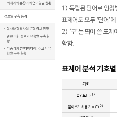
외래어와 혼종어의 언어명별 현황
1) 독립된 단어로 인정
정보별 구축 통계
표제어도 모두 ‘단어’에
동사와 형용사의 문형 정보 현황
2) ‘구’는 띄어 쓴 표
관련 어휘 정보의 유형별 구축 현
황
함함.
다중 매체(멀티미디어) 정보의 유
형별 구축 현황
표제어 분석 기호별
기호
1)
붙임표(-)
2)
붙여쓰기 허용 기호(^)