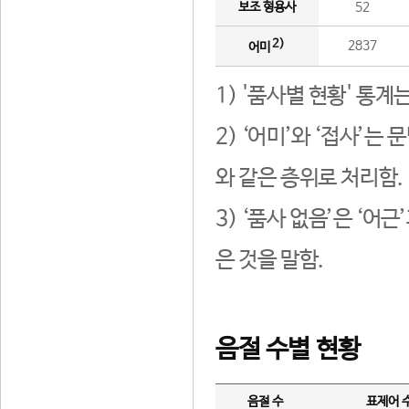
보조 형용사
52
2)
2837
어미
1) '품사별 현황' 통계
2) ‘어미’와 ‘접사’
와 같은 층위로 처리함.
3) ‘품사 없음’은 ‘어
은 것을 말함.
음절 수별 현황
음절 수
표제어 