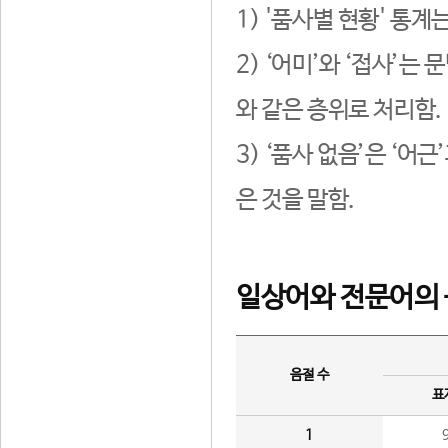
1) '품사별 현황' 통계
2) ‘어미’와 ‘접사’
와 같은 층위로 처리함.
3) ‘품사 없음’은 ‘어
은 것을 말함.
일상어와 전문어의 
음절 수
표
1