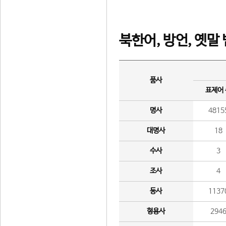
북한어, 방언, 옛말
품사
표제어
명사
4815
대명사
18
수사
3
조사
4
동사
1137
형용사
294