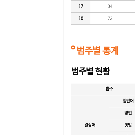
17
34
18
72
범주별 통계
범주별 현황
범주
일반어
방언
일상어
옛말