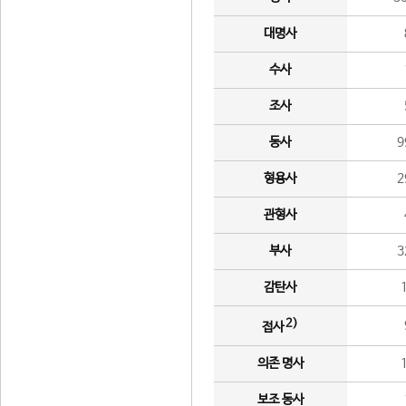
대명사
수사
조사
동사
9
형용사
2
관형사
부사
3
감탄사
2)
접사
의존 명사
보조 동사