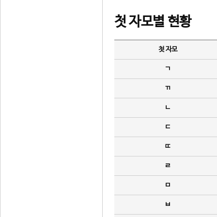
첫 자모별 현황
첫 자모
ㄱ
ㄲ
ㄴ
ㄷ
ㄸ
ㄹ
ㅁ
ㅂ