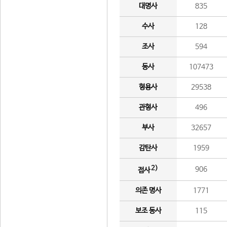
대명사
835
수사
128
조사
594
동사
107473
형용사
29538
관형사
496
부사
32657
감탄사
1959
2)
906
접사
의존 명사
1771
보조 동사
115