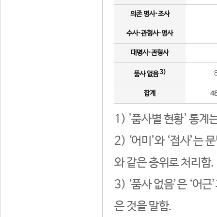
의존 명사·조사
수사·관형사·명사
대명사·관형사
3)
품사 없음
합계
4
1) '품사별 현황' 통계
2) ‘어미’와 ‘접사’
와 같은 층위로 처리함.
3) ‘품사 없음’은 ‘어
은 것을 말함.