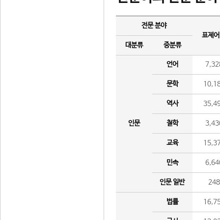
전문 분야
표제어
대분류
중분류
언어
7,32
문학
10,1
역사
35,4
인문
철학
3,43
교육
15,3
민속
6,64
인문 일반
24
법률
16,7