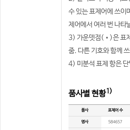
수 있는 표제어에 쓰이며
제어에서 여러 번 나타날
3) 가운뎃점(•)은 표
줌. 다른 기호와 함께 쓰
4) 미분석 표제 항은 
1)
품사별 현황
품사
표제어 수
명사
584657