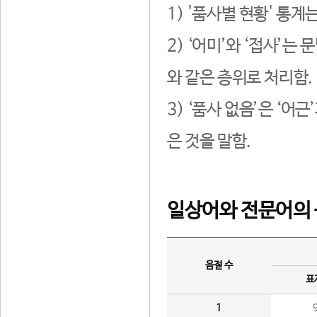
1) '품사별 현황' 통계
2) ‘어미’와 ‘접사’
와 같은 층위로 처리함.
3) ‘품사 없음’은 ‘어
은 것을 말함.
일상어와 전문어의 
음절 수
표
1