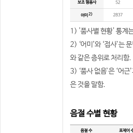
보조 형용사
52
2)
2837
어미
1) '품사별 현황' 통계
2) ‘어미’와 ‘접사’
와 같은 층위로 처리함.
3) ‘품사 없음’은 ‘어
은 것을 말함.
음절 수별 현황
음절 수
표제어 