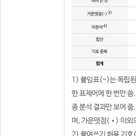
띄어 쓴 것
3)
가운뎃점(·)
4)
미분석
합산
기호 중복
합계
1) 붙임표(-)는 독립
한 표제어에 한 번만 씀
종 분석 결과만 보여 줌
며, 가운뎃점(•) 이외
2) 붙여쓰기 허용 기호