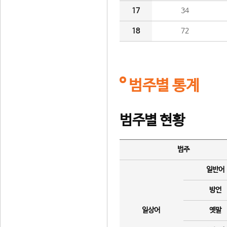
17
34
18
72
범주별 통계
범주별 현황
범주
일반어
방언
일상어
옛말