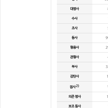
대명사
수사
조사
동사
9
형용사
2
관형사
부사
3
감탄사
2)
접사
의존 명사
보조 동사