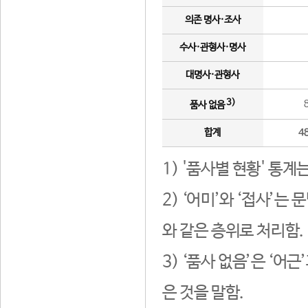
의존 명사·조사
수사·관형사·명사
대명사·관형사
3)
품사 없음
합계
4
1) '품사별 현황' 통계
2) ‘어미’와 ‘접사’
와 같은 층위로 처리함.
3) ‘품사 없음’은 ‘어
은 것을 말함.