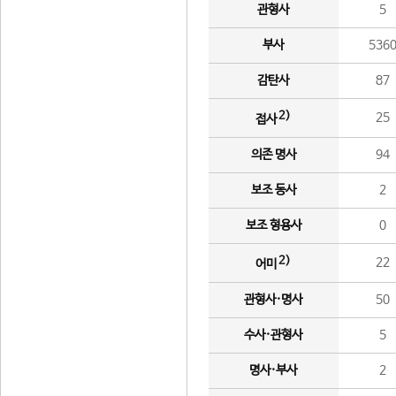
관형사
5
부사
536
감탄사
87
2)
25
접사
의존 명사
94
보조 동사
2
보조 형용사
0
2)
22
어미
관형사·명사
50
수사·관형사
5
명사·부사
2