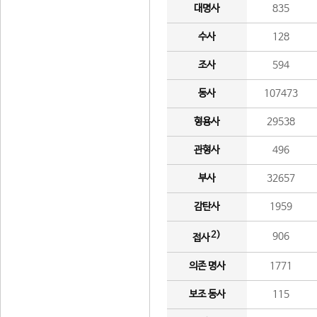
대명사
835
수사
128
조사
594
동사
107473
형용사
29538
관형사
496
부사
32657
감탄사
1959
2)
906
접사
의존 명사
1771
보조 동사
115