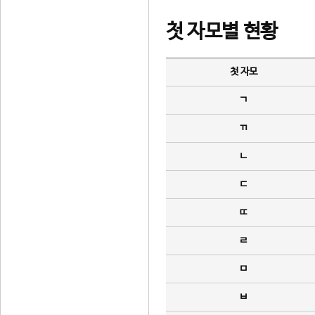
첫 자모별 현황
첫 자모
ㄱ
ㄲ
ㄴ
ㄷ
ㄸ
ㄹ
ㅁ
ㅂ