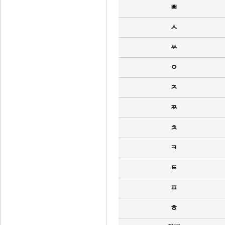
ㅃ
ㅅ
ㅆ
ㅇ
ㅈ
ㅉ
ㅊ
ㅋ
ㅌ
ㅍ
ㅎ