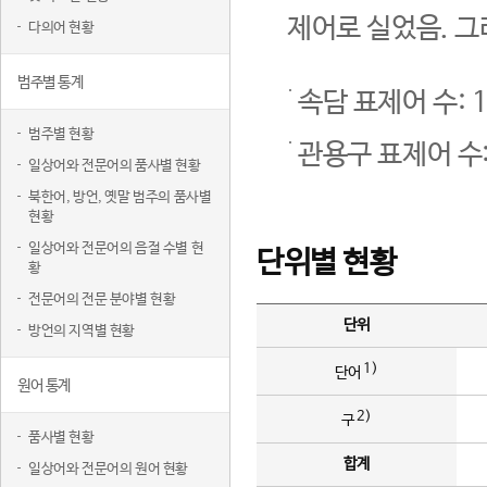
제어로 실었음. 그
다의어 현황
범주별 통계
속담 표제어 수: 1
범주별 현황
관용구 표제어 수:
일상어와 전문어의 품사별 현황
북한어, 방언, 옛말 범주의 품사별
현황
일상어와 전문어의 음절 수별 현
단위별 현황
황
전문어의 전문 분야별 현황
단위
방언의 지역별 현황
1)
단어
원어 통계
2)
구
품사별 현황
합계
일상어와 전문어의 원어 현황