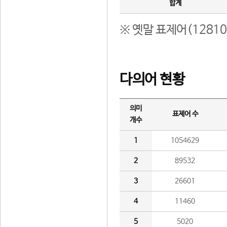
합계
※ 옛말 표제어(1281
다의어 현황
의미
표제어 수
개수
1
1054629
2
89532
3
26601
4
11460
5
5020