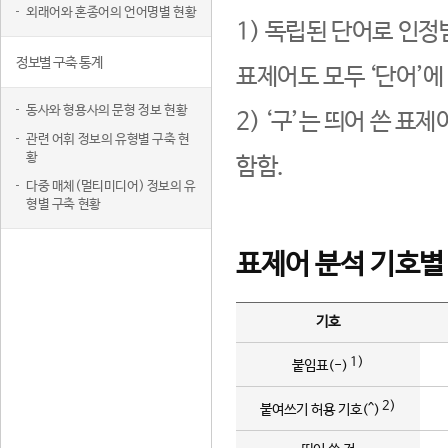
외래어와 혼종어의 언어명별 현황
1) 독립된 단어로 인정
정보별 구축 통계
표제어도 모두 ‘단어’에
동사와 형용사의 문형 정보 현황
2) ‘구’는 띄어 쓴 표
관련 어휘 정보의 유형별 구축 현
황
함함.
다중 매체(멀티미디어) 정보의 유
형별 구축 현황
표제어 분석 기호별
기호
1)
붙임표(-)
2)
붙여쓰기 허용 기호(^)