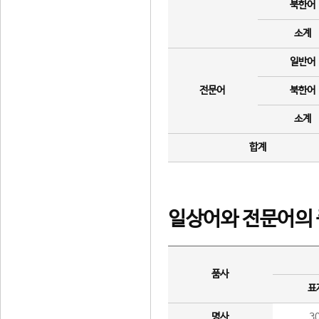
북한어
소계
일반어
전문어
북한어
소계
합계
일상어와 전문어의 
품사
표
명사
3